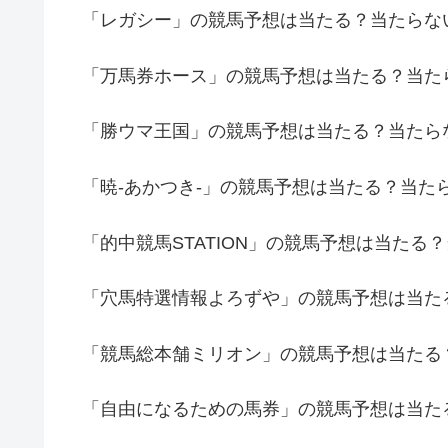
「レガシー」の競馬予想は当たる？当たらな
「万馬券ホース」の競馬予想は当たる？当た
「勝ウマ王国」の競馬予想は当たる？当たら
「暁-あかつき-」の競馬予想は当たる？当た
「的中競馬STATION」の競馬予想は当た
「穴馬特選情報よろずや」の競馬予想は当た
「競馬総本舗ミリオン」の競馬予想は当たる
「自由になるための馬券」の競馬予想は当た