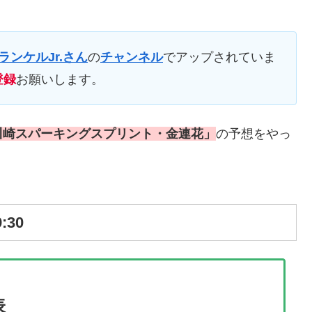
ランケルJr.さん
の
チャンネル
でアップされていま
登録
お願いします。
川崎スパーキングスプリント・金連花
」
の予想をやっ
:30
表