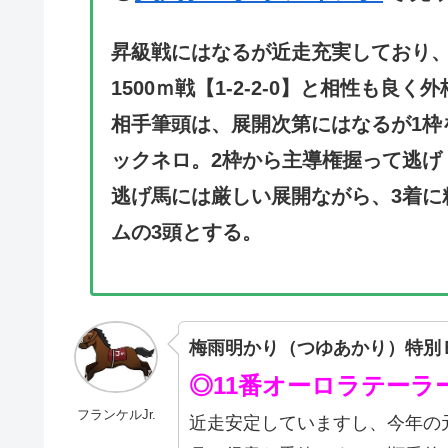
昇級戦にはなるが近走充実しており、
1500ｍ戦【1-2-2-0】と相性も
相手筆頭は、展開次第にはなるが1枠
ックネロ。2枠から主導権握って逃げ
逃げ馬には厳しい展開ながら、3着に
ムの3頭とする。
梅雨明かり（つゆあかり）特別Ｂ
◎11番オーロラテーラ
フランケルJr.
近走安定していますし、今年の元