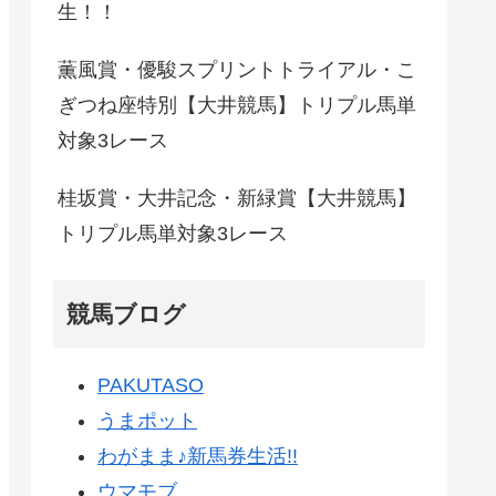
生！！
薫風賞・優駿スプリントトライアル・こ
ぎつね座特別【大井競馬】トリプル馬単
対象3レース
桂坂賞・大井記念・新緑賞【大井競馬】
トリプル馬単対象3レース
競馬ブログ
PAKUTASO
うまポット
わがまま♪新馬券生活!!
ウマモブ