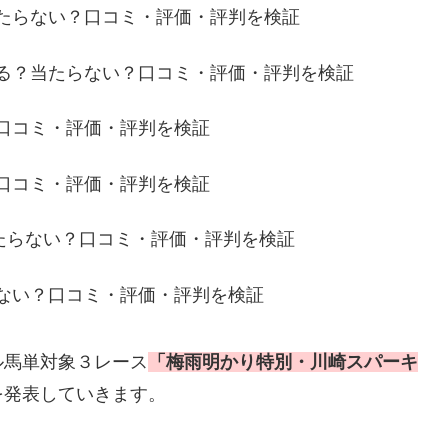
たらない？口コミ・評価・評判を検証
る？当たらない？口コミ・評価・評判を検証
口コミ・評価・評判を検証
口コミ・評価・評判を検証
当たらない？口コミ・評価・評判を検証
ない？口コミ・評価・評判を検証
ル馬単対象３レース
「梅雨明かり特別・川崎スパーキ
を発表していきます。