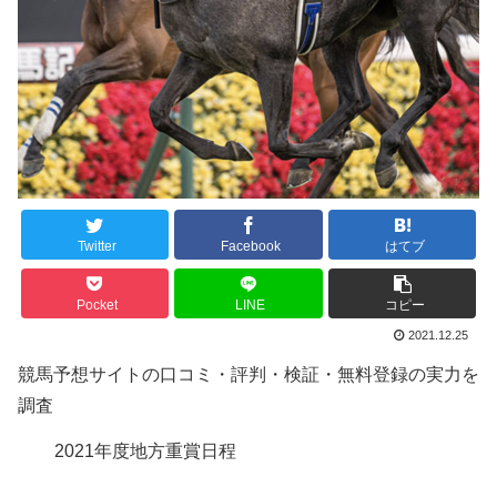
Twitter
Facebook
はてブ
Pocket
LINE
コピー
2021.12.25
競馬予想サイトの口コミ・評判・検証・無料登録の実力を
調査
2021年度地方重賞日程