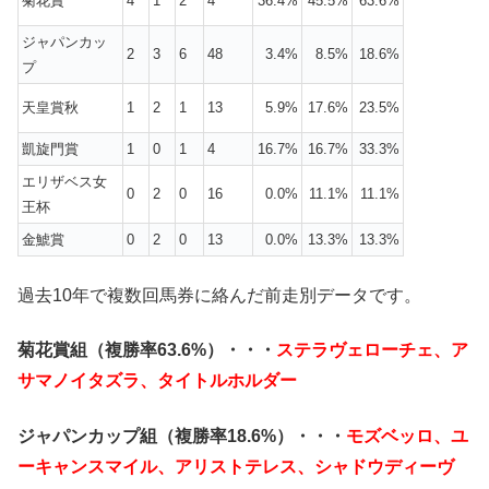
菊花賞
4
1
2
4
36.4%
45.5%
63.6%
ジャパンカッ
2
3
6
48
3.4%
8.5%
18.6%
プ
天皇賞秋
1
2
1
13
5.9%
17.6%
23.5%
凱旋門賞
1
0
1
4
16.7%
16.7%
33.3%
エリザベス女
0
2
0
16
0.0%
11.1%
11.1%
王杯
金鯱賞
0
2
0
13
0.0%
13.3%
13.3%
過去10年で複数回馬券に絡んだ前走別データです。
菊花賞組（複勝率63.6%）・・・
ステラヴェローチェ、ア
サマノイタズラ、タイトルホルダー
ジャパンカップ組（複勝率18.6%）・・・
モズベッロ、ユ
ーキャンスマイル、アリストテレス、シャドウディーヴ