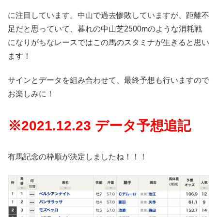
に注目しています。中山で過去惨敗していますが、距離不
足だと思っていて、暮れの中山芝2500mのような消耗戦
になりがちなレースではこの馬のスタミナが生きると思い
ます！
サインとデータを組み合わせて、最終予想も行いますので
お楽しみに！
※2021.12.23 データ予想追記
有馬記念の枠順が決定しましたね！！！