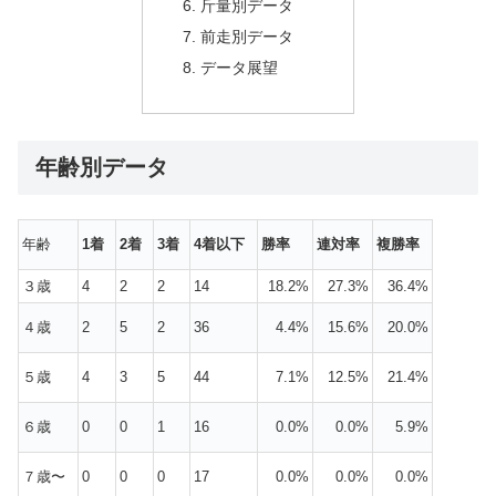
斤量別データ
前走別データ
データ展望
年齢別データ
年齢
1着
2着
3着
4着以下
勝率
連対率
複勝率
３歳
4
2
2
14
18.2%
27.3%
36.4%
４歳
2
5
2
36
4.4%
15.6%
20.0%
５歳
4
3
5
44
7.1%
12.5%
21.4%
６歳
0
0
1
16
0.0%
0.0%
5.9%
７歳〜
0
0
0
17
0.0%
0.0%
0.0%