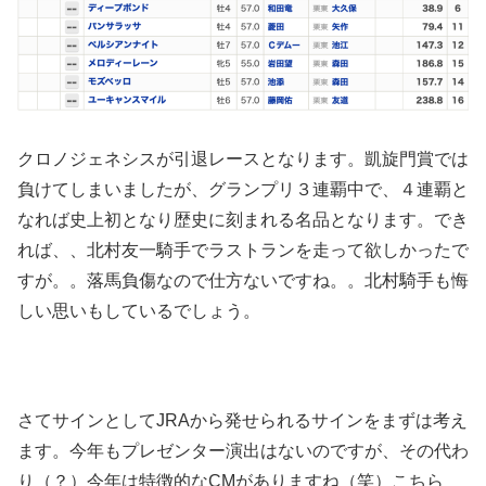
クロノジェネシスが引退レースとなります。凱旋門賞では
負けてしまいましたが、グランプリ３連覇中で、４連覇と
なれば史上初となり歴史に刻まれる名品となります。でき
れば、、北村友一騎手でラストランを走って欲しかったで
すが。。落馬負傷なので仕方ないですね。。北村騎手も悔
しい思いもしているでしょう。
さてサインとしてJRAから発せられるサインをまずは考え
ます。今年もプレゼンター演出はないのですが、その代わ
り（？）今年は特徴的なCMがありますね（笑）こちら