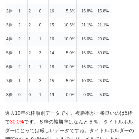
2枠
1
2
0
16
5.3%
15.8%
15.8%
3枠
2
2
0
15
10.5%
21.1%
21.1%
4枠
2
1
1
16
10.0%
15.0%
20.0%
5枠
1
2
3
14
5.0%
15.0%
30.0%
6枠
2
1
1
16
10.0%
15.0%
20.0%
7枠
1
1
3
15
5.0%
10.0%
25.0%
8枠
0
0
1
19
0.0%
0.0%
5.0%
過去10年の枠順別データです。複勝率が一番良いのは5枠
で
30.0
%
です。８枠の複勝率はなんと５％。タイトルホル
ダーにとっては厳しいデータですね。タイトルホルダーの