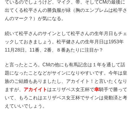
ているのでしょうけど、マイク、帯、そしてCMの最後に
出てくる松平さんの勝負服が緑（胸のエンブレムは松平さ
んのマーク？）が気になる。
続いて松平さんのサインとして松平さんの生年月日もチェ
ックしておきましょう。松平健さんの生年月日は1953年
11月28日。11番、2番、８番あたりに注目か？
と言ったところ。CMの他にも有馬記念は１年を通して話
題になったことなどがサインになりやすいです。今年は皇
族のご結婚もありましたし、アカイイト！と言いたくなり
ますが、
アカイイト
はエリザベス女王杯で
幸
騎手で勝って
いて、もろこれはエリザベス女王杯でサインは発動済と考
えていいでしょう。