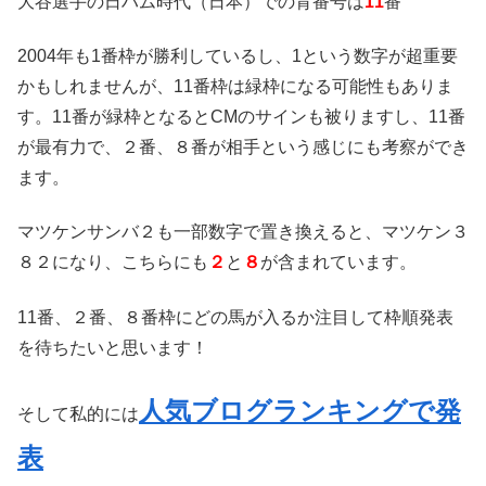
大谷選手の日ハム時代（日本）での背番号は
11
番
2004年も1番枠が勝利しているし、1という数字が超重要
かもしれませんが、11番枠は緑枠になる可能性もありま
す。11番が緑枠となるとCMのサインも被りますし、11番
が最有力で、２番、８番が相手という感じにも考察ができ
ます。
マツケンサンバ２も一部数字で置き換えると、マツケン３
８２になり、こちらにも
２
と
８
が含まれています。
11番、２番、８番枠にどの馬が入るか注目して枠順発表
を待ちたいと思います！
人気ブログランキングで発
そして私的には
表