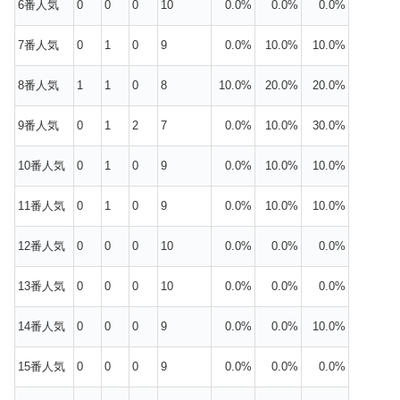
6番人気
0
0
0
10
0.0%
0.0%
0.0%
7番人気
0
1
0
9
0.0%
10.0%
10.0%
8番人気
1
1
0
8
10.0%
20.0%
20.0%
9番人気
0
1
2
7
0.0%
10.0%
30.0%
10番人気
0
1
0
9
0.0%
10.0%
10.0%
11番人気
0
1
0
9
0.0%
10.0%
10.0%
12番人気
0
0
0
10
0.0%
0.0%
0.0%
13番人気
0
0
0
10
0.0%
0.0%
0.0%
14番人気
0
0
0
9
0.0%
0.0%
10.0%
15番人気
0
0
0
9
0.0%
0.0%
0.0%