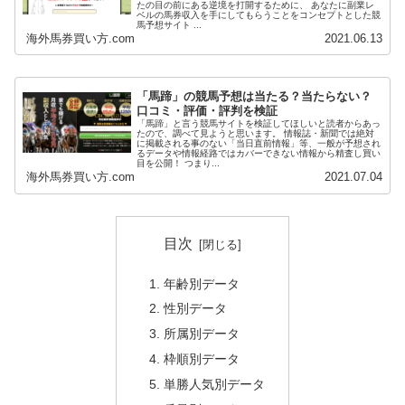
たの目の前にある逆境を打開するために、 あなたに副業レ
ベルの馬券収入を手にしてもらうことをコンセプトとした競
馬予想サイト ...
海外馬券買い方.com
2021.06.13
「馬蹄」の競馬予想は当たる？当たらない？
口コミ・評価・評判を検証
「馬蹄」と言う競馬サイトを検証してほしいと読者からあっ
たので、調べて見ようと思います。 情報誌・新聞では絶対
に掲載される事のない「当日直前情報」等、一般が予想され
るデータや情報経路ではカバーできない情報から精査し買い
目を公開！ つまり...
海外馬券買い方.com
2021.07.04
目次
年齢別データ
性別データ
所属別データ
枠順別データ
単勝人気別データ