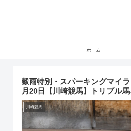
ホーム
穀雨特別・スパーキングマイラー
月20日【川崎競馬】トリプル
川崎競馬