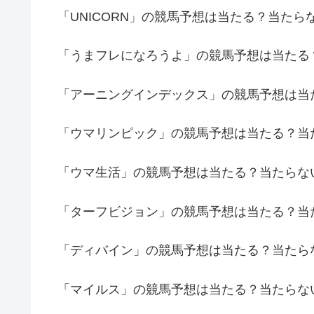
「UNICORN」の競馬予想は当たる？当た
「うまフレになろうよ」の競馬予想は当たる
「アーニングインデックス」の競馬予想は当
「ウマリンピック」の競馬予想は当たる？当
「ウマ生活」の競馬予想は当たる？当たらな
「ターフビジョン」の競馬予想は当たる？当
「ディバイン」の競馬予想は当たる？当たら
「マイルス」の競馬予想は当たる？当たらな