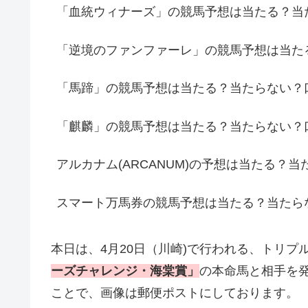
「血統ウィナーズ」の競馬予想は当たる？当
「逆境のファンファーレ」の競馬予想は当た
「馬蹄」の競馬予想は当たる？当たらない？
「麒麟」の競馬予想は当たる？当たらない？
アルカナム(ARCANUM)の予想は当たる？
スマート万馬券の競馬予想は当たる？当たら
本日は、4月20日（川崎)で行われる、トリプ
ーズチャレンジ・海棠賞
」
の本命馬と相手を発
ことで、画像は郵便ポストにしております。