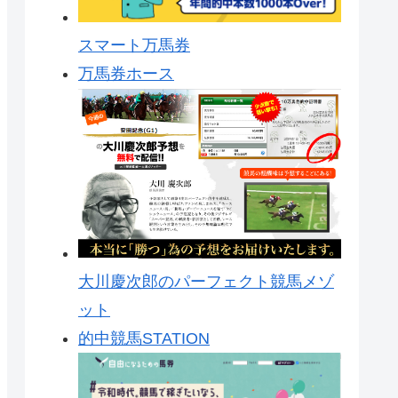
スマート万馬券
万馬券ホース
大川慶次郎のパーフェクト競馬メゾ
ット
的中競馬STATION