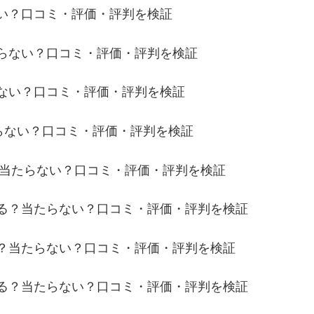
い？口コミ・評価・評判を検証
らない？口コミ・評価・評判を検証
ない？口コミ・評価・評判を検証
らない？口コミ・評価・評判を検証
る？当たらない？口コミ・評価・評判を検証
る？当たらない？口コミ・評価・評判を検証
？当たらない？口コミ・評価・評判を検証
る？当たらない？口コミ・評価・評判を検証