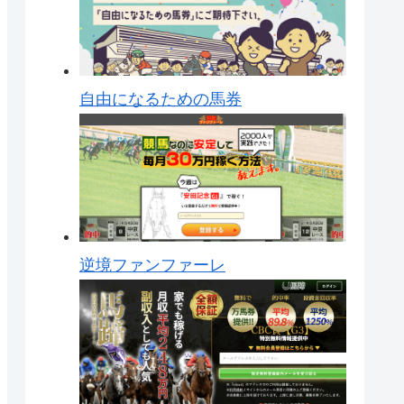
自由になるための馬券
逆境ファンファーレ