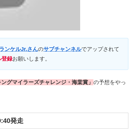
ランケルJr.さん
の
サブチャンネル
でアップされて
ル登録
お願いします。
キングマイラーズチャレンジ・海棠賞
」
の予想をやっ
:40発走