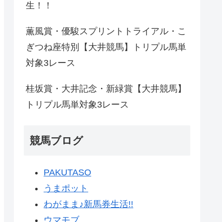
生！！
薫風賞・優駿スプリントトライアル・こ
ぎつね座特別【大井競馬】トリプル馬単
対象3レース
桂坂賞・大井記念・新緑賞【大井競馬】
トリプル馬単対象3レース
競馬ブログ
PAKUTASO
うまポット
わがまま♪新馬券生活!!
ウマモブ