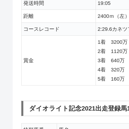
発送時間
19:05
距離
2400ｍ（左
コースレコード
2:29.6カネツ
1着 3200万
2着 1120万
賞金
3着 640万
4着 320万
5着 160万
ダイオライト記念2021出走登録馬