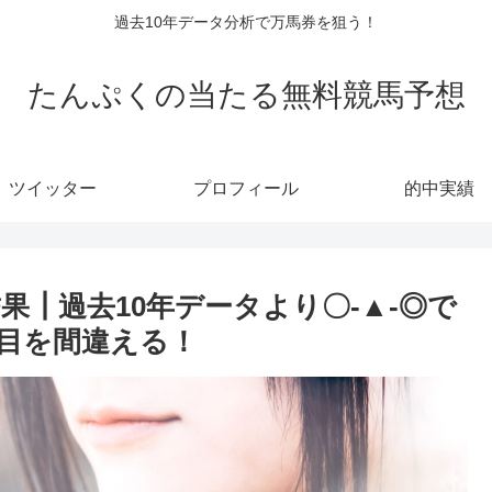
過去10年データ分析で万馬券を狙う！
たんぷくの当たる無料競馬予想
ツイッター
プロフィール
的中実績
果┃過去10年データより〇-▲-◎で
い目を間違える！