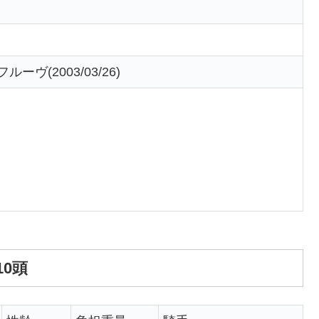
）
フルーヴ(2003/03/26)
10頭