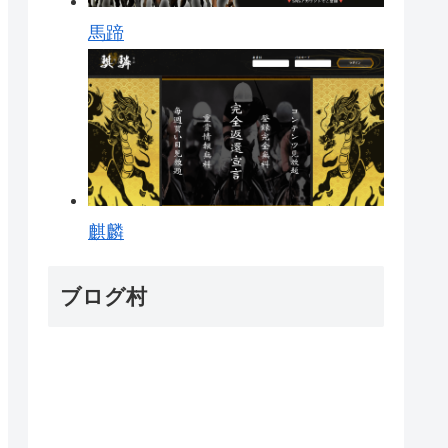
馬蹄
麒麟
ブログ村