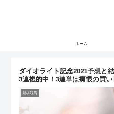
ホーム
ダイオライト記念2021予想と結
3連複的中！3連単は痛恨の買
船橋競馬