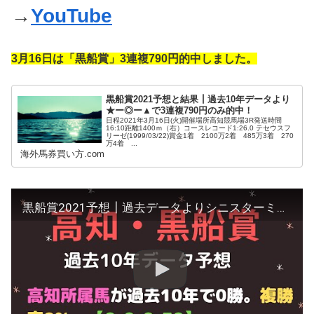
→
YouTube
3月16日は「黒船賞」3連複790円的中しました。
黒船賞2021予想と結果┃過去10年データより
★ー◎ー▲で3連複790円のみ的中！
日程2021年3月16日(火)開催場所高知競馬場3R発送時間
16:10距離1400ｍ（右）コースレコード1:26.0 テセウスフ
リーゼ(1999/03/22)賞金1着 2100万2着 485万3着 270
万4着 ...
海外馬券買い方.com
黒船賞2021予想┃過去データよりシニスターミニスター産駒は絶好の狙い目