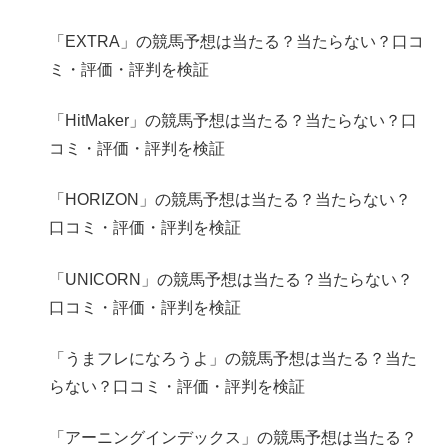
「EXTRA」の競馬予想は当たる？当たらない？口コ
ミ・評価・評判を検証
「HitMaker」の競馬予想は当たる？当たらない？口
コミ・評価・評判を検証
「HORIZON」の競馬予想は当たる？当たらない？
口コミ・評価・評判を検証
「UNICORN」の競馬予想は当たる？当たらない？
口コミ・評価・評判を検証
「うまフレになろうよ」の競馬予想は当たる？当た
らない？口コミ・評価・評判を検証
「アーニングインデックス」の競馬予想は当たる？