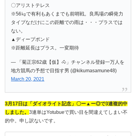
〇アリストテレス
※56㎏で有利もあくまでも前哨戦。良馬場の瞬発力
タイプなだけにこの距離での雨は・・・プラスでは
ない。
▲ディープポンド
※距離延長はプラス。一変期待
— 「菊正宗62歳【仮】🐴」チャンネル登録一万人を
地方競馬の予想で目指す男 (@kikumasamune48)
March 20, 2021
3月17日は「ダイオライト記念」〇ー▲ー◎で3連複的中
しました。
3連単はYotubueで買い目を間違えてしまい不
的中。申し訳ないです。