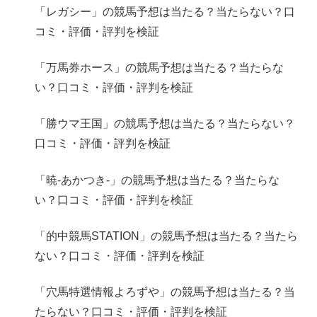
「レガシー」の競馬予想は当たる？当たらない？口
コミ・評価・評判を検証
「万馬券ホース」の競馬予想は当たる？当たらな
い？口コミ・評価・評判を検証
「勝ウマ王国」の競馬予想は当たる？当たらない？
口コミ・評価・評判を検証
「暁-あかつき-」の競馬予想は当たる？当たらな
い？口コミ・評価・評判を検証
「的中競馬STATION」の競馬予想は当たる？当たら
ない？口コミ・評価・評判を検証
「穴馬特選情報よろずや」の競馬予想は当たる？当
たらない？口コミ・評価・評判を検証