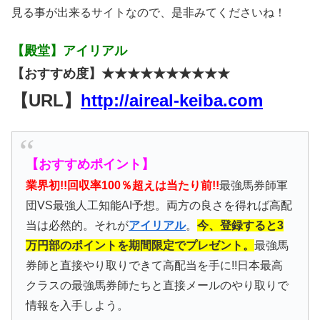
見る事が出来るサイトなので、是非みてくださいね！
【殿堂】アイリアル
【おすすめ度】★★★★★★★★★★
【URL】
http://aireal-keiba.com
【おすすめポイント】
業界初!!回収率100％超えは当たり前!!
最強馬券師軍
団VS最強人工知能AI予想。両方の良さを得れば高配
当は必然的。それが
アイリアル
。
今、登録すると3
万円部のポイントを期間限定でプレゼント。
最強馬
券師と直接やり取りできて高配当を手に!!日本最高
クラスの最強馬券師たちと直接メールのやり取りで
情報を入手しよう。