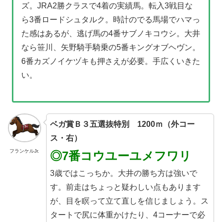
ズ。JRA2勝クラスで4着の実績馬。転入3戦目な
ら3番ロードシュタルク。時計のでる馬場でハマっ
た感はあるが、逃げ馬の4番サブノキコウシ。大井
なら笹川、矢野騎手騎乗の5番キングオブヘヴン。
6番カズノイケヅキも押さえが必要。手広くいきた
い。
ベガ賞Ｂ３五選抜特別 1200ｍ（外コー
ス・右）
フランケルJr.
◎7番コウユーユメフワリ
3歳ではこっちか。大井の勝ち方は強いで
す。前走はちょっと疑わしい点もあります
が、目を瞑って立て直しを信じましょう。ス
タートで尻に体重かけたり、4コーナーで必