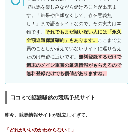
で競馬を楽しみながら儲けることが出来ま
す。「結果や信頼なくして、存在意義無
し！」まで語るサイトなので、その実力は本
物です。
それでもまだ疑い深い人には「永久
全額返還保証確約」もあります。
ここまで会
員のことしか考えていないサイトに巡り合え
たのは奇跡に近いです。
無料登録するだけで
週末のメイン重賞の厳選情報がもらえるので
無料登録だけでも価値がありますね。
口コミで話題騒然の競馬予想サイト
昨今、競馬情報サイトが乱立しすぎて、
「どれがいいのかわからない！」