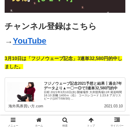
チャンネル登録はこちら
→
YouTube
3月10日は「フジノウェーブ記念」3連単32,580円的中し
ました。
フジノウェーブ記念2021予想と結果┃過去7年
データより▲ー〇ー◎で3連単32,580円的中
日程 2021年3月10日(水) 開催場所 大井競馬場11R 発送時間
16:10 距離 1400ｍ（右） コースレコード 1:23.8 アガリス
ピード(1977/08/30) ...
海外馬券買い方.com
2021.03.10
メニュー
ホーム
検索
トップ
サイドバー
大井・フジノウェーブ記念2021予想┃過去7年データより1番人気濃厚な森泰斗騎手とベストマッチョは危険？