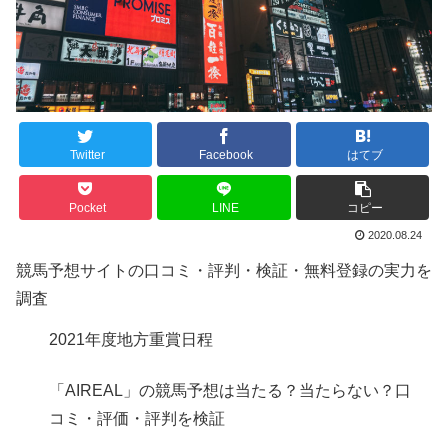
Twitter
Facebook
はてブ
Pocket
LINE
コピー
2020.08.24
競馬予想サイトの口コミ・評判・検証・無料登録の実力を
調査
2021年度地方重賞日程
「AIREAL」の競馬予想は当たる？当たらない？口
コミ・評価・評判を検証