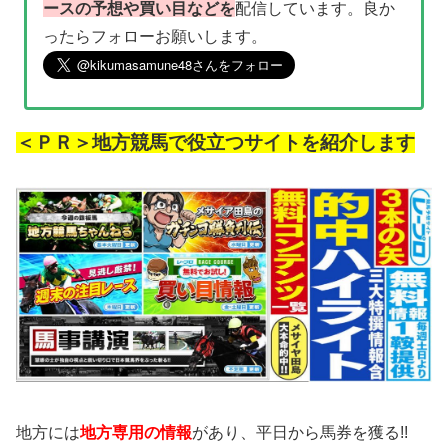
ースの予想や買い目などを
配信しています。良か
ったらフォローお願いします。
＜ＰＲ＞地方競馬で役立つサイトを紹介します
地方には
地方専用の情報
があり、平日から馬券を獲る!!