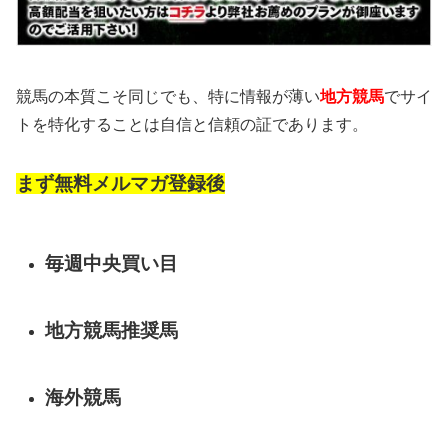
競馬の本質こそ同じでも、特に情報が薄い
地方競馬
でサイ
トを特化することは自信と信頼の証であります。
まず無料メルマガ登録後
毎週中央買い目
地方競馬推奨馬
海外競馬