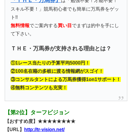
『ＴＨＥ・万馬券』
は「勉強不要！才能不要！
スキル不要！」競馬初心者でも簡単に万馬券をゲッ
ト!!
無料情報
でご案内する
買い目
でまずは的中を手にし
て下さい。
ＴＨＥ・万馬券が支持される理由とは？
①1レース当たりの予算平均5000円！
②100名在籍の多岐に渡る情報網がスゴイ！
③コンサルタントによる万馬券獲得1on1サポート！
④無料コンテンツも充実！
【第2位】ターフビジョン
【おすすめ度】★★★★★★★★
【URL】
http://tr-vision.net/