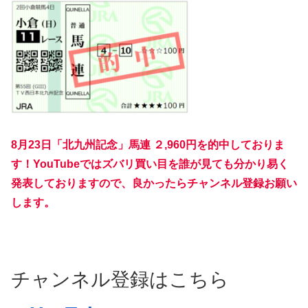
8月23日「北九州記念」馬連 ２,960円を的中しておりま
す！YouTubeではズバリ買い目を誰が見ても分かり易く
発表しておりますので、良かったらチャンネル登録お願い
します。
チャンネル登録はこちら