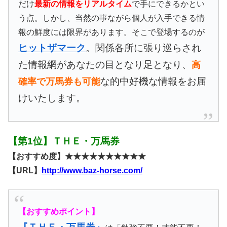
だけ
最新の情報をリアルタイム
で手にできるかとい
う点。しかし、当然の事ながら個人が入手できる情
報の鮮度には限界があります。そこで登場するのが
ヒットザマーク
。関係各所に張り巡らされ
た情報網があなたの目となり足となり、
高
な的中好機な情報をお届
確率で万馬券も可能
けいたします。
【第1位】ＴＨＥ・万馬券
【おすすめ度】★★★★★★★★★★
【URL】
http://www.baz-horse.com/
【おすすめポイント】