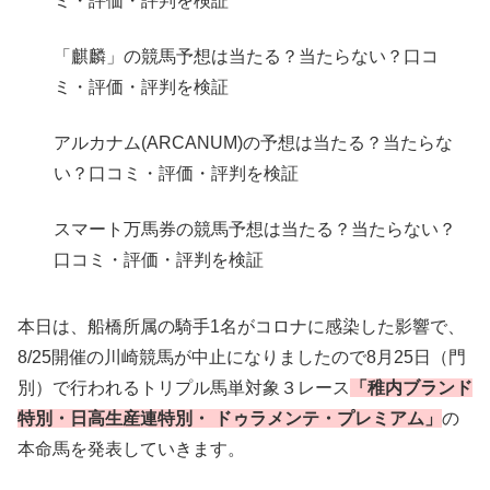
ミ・評価・評判を検証
「麒麟」の競馬予想は当たる？当たらない？口コ
ミ・評価・評判を検証
アルカナム(ARCANUM)の予想は当たる？当たらな
い？口コミ・評価・評判を検証
スマート万馬券の競馬予想は当たる？当たらない？
口コミ・評価・評判を検証
本日は、船橋所属の騎手1名がコロナに感染した影響で、
8/25開催の川崎競馬が中止になりましたので8月25日（門
別）で行われるトリプル馬単対象３レース
「稚内ブランド
特別・日高生産連特別・ ドゥラメンテ・プレミアム
」
の
本命馬を発表していきます。