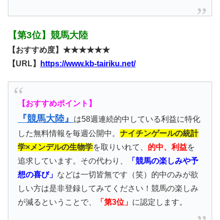
【第3位】競馬大陸
【おすすめ度】★★★★★★
【URL】
https://www.kb-tairiku.net/
【おすすめポイント】
『競馬大陸』
は58週連続的中している利益に特化
した無料情報を毎週公開中。
ナイチンゲールの統計
学×メンデルの生物学
を取りいれて、
的中、利益
を
追求しています。その代わり、
「競馬の楽しみや予
想の喜び」
などは一切皆無です（笑）的中のみが欲
しい方は是非登録してみてください！競馬の楽しみ
が減るということで、
「第3位」
に認定します。