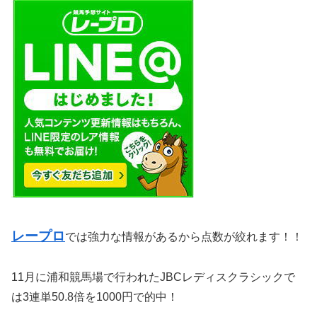
レープロ
では強力な情報があるから点数が絞れます！！
11月に浦和競馬場で行われたJBCレディスクラシックで
は3連単50.8倍を1000円で的中！