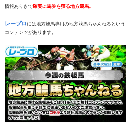
情報ありきで
確実に馬券を獲る地方競馬。
レープロ
には地方競馬専用の地方競馬ちゃんねるという
コンテンツがあります。