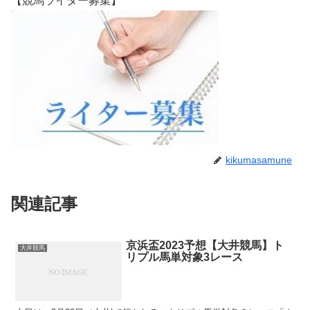
【競馬ライター募集】
kikumasamune
関連記事
京浜盃2023予想【大井競馬】ト
大井競馬
リプル馬単対象3レース