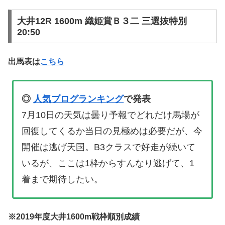
大井12R 1600m 織姫賞Ｂ３二 三選抜特別
20:50
出馬表は
こちら
◎
人気ブログランキング
で発表
7月10日の天気は曇り予報でどれだけ馬場が
回復してくるか当日の見極めは必要だが、今
開催は逃げ天国。B3クラスで好走が続いて
いるが、ここは1枠からすんなり逃げて、1
着まで期待したい。
※2019年度大井1600m戦枠順別成績