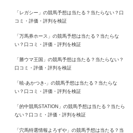
「レガシー」の競馬予想は当たる？当たらない？口
コミ・評価・評判を検証
「万馬券ホース」の競馬予想は当たる？当たらな
い？口コミ・評価・評判を検証
「勝ウマ王国」の競馬予想は当たる？当たらない？
口コミ・評価・評判を検証
「暁-あかつき-」の競馬予想は当たる？当たらな
い？口コミ・評価・評判を検証
「的中競馬STATION」の競馬予想は当たる？当たら
ない？口コミ・評価・評判を検証
「穴馬特選情報よろずや」の競馬予想は当たる？当