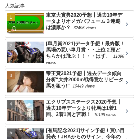
人気記事
東京大賞典2020予想┃過去10年デ
ータよりオメガパフューム３連覇
は濃厚か？
32496 views
[皐月賞2021]データ予想！最終版！
馬場の悪い皐月賞・・上位２頭ど
ちらかは飛ぶ！！・・はず。
11096
views
帝王賞2021予想┃過去データ傾向
分析"大井2000m戦得意なリピータ
馬を狙う!"
10449 views
エクリプスステークス2020予想┃
過去10年データより牝馬は1着1
回、2着1回と苦戦！
10198 views
[有馬記念2021]サイン予想！買い目
発表！JRAからのサイン、今年の