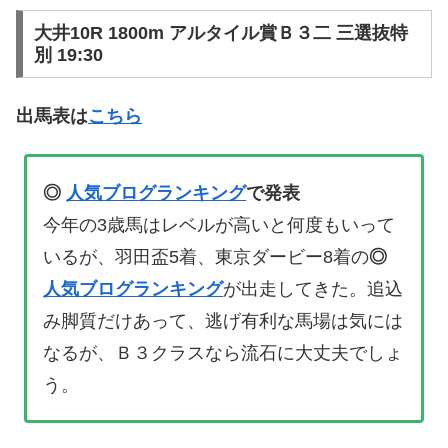
大井10R 1800m アルタイル賞Ｂ３二 三選抜特
別 19:30
出馬表は
こちら
◎
人気ブログランキング
で発表
今年の3歳馬はレベルが高いと何度もいって
いるが、羽田盃5着、東京ダービー8着の
◎
人気ブログランキング
が出走してきた。追込
み脚質だけあって、逃げ有利な馬場は気には
なるが、Ｂ３クラスなら流石に大丈夫でしょ
う。