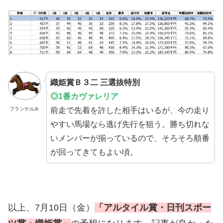
織姫賞Ｂ３二 三選抜特別
◎1番カヴァレリア
前走で先着を許した相手はいるが、今の走り
フランケルJr.
やすい馬場なら逃げ先行を狙う。勝ち切れな
いメンバーが揃っているので、そろそろ順番
が回ってきてもよい頃。
以上、7月10日（金）
「アルタイル賞・日刊スポー