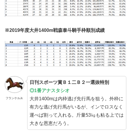
※2019年度大井1400m戦森泰斗騎手枠順別成績
日刊スポーツ賞Ｂ１二Ｂ２一選抜特別
◎1番アナスタシオ
大井1400mは内枠逃げ先行馬を狙う。外枠に
フランケルJr.
有力な逃げ先行馬がいるが、インでロスなく
運べば割って入れる。斤量53㎏も粘る上では
大きな恩恵だろう。