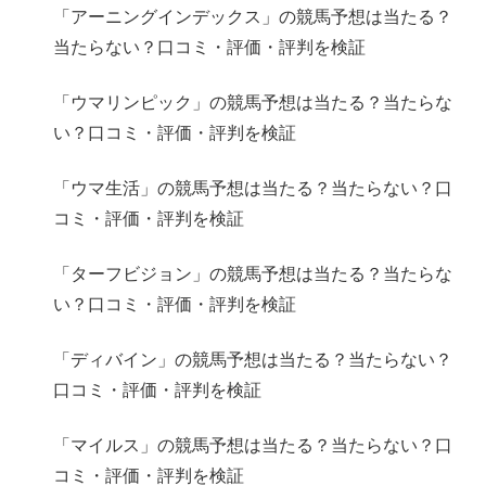
「アーニングインデックス」の競馬予想は当たる？
当たらない？口コミ・評価・評判を検証
「ウマリンピック」の競馬予想は当たる？当たらな
い？口コミ・評価・評判を検証
「ウマ生活」の競馬予想は当たる？当たらない？口
コミ・評価・評判を検証
「ターフビジョン」の競馬予想は当たる？当たらな
い？口コミ・評価・評判を検証
「ディバイン」の競馬予想は当たる？当たらない？
口コミ・評価・評判を検証
「マイルス」の競馬予想は当たる？当たらない？口
コミ・評価・評判を検証