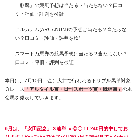
「麒麟」の競馬予想は当たる？当たらない？口コ
ミ・評価・評判を検証
アルカナム(ARCANUM)の予想は当たる？当たらな
い？口コミ・評価・評判を検証
スマート万馬券の競馬予想は当たる？当たらない？
口コミ・評価・評判を検証
本日は、7月10日（金）大井で行われるトリプル馬単対象
３レース
「アルタイル賞・日刊スポーツ賞・織姫賞
」
の本
命馬を発表していきます。
6月は、「安田記念」３連単 ▲◎〇 11,240円的中してお