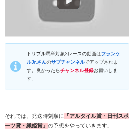
トリプル馬単対象3レースの動画は
フランケ
ルJr.さん
の
サブチャンネル
でアップされま
す。良かったら
チャンネル登録
お願いしま
す。
それでは、発送時刻順に
「アルタイル賞・日刊スポ
ーツ賞・織姫賞」
の予想をやっていきます。