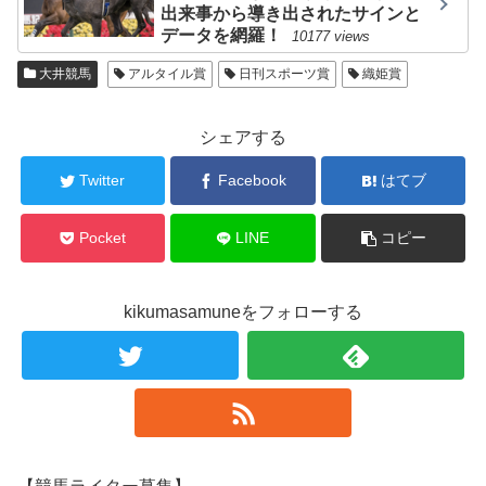
出来事から導き出されたサインと
データを網羅！
10177 views
大井競馬
アルタイル賞
日刊スポーツ賞
織姫賞
シェアする
Twitter
Facebook
はてブ
Pocket
LINE
コピー
kikumasamuneをフォローする