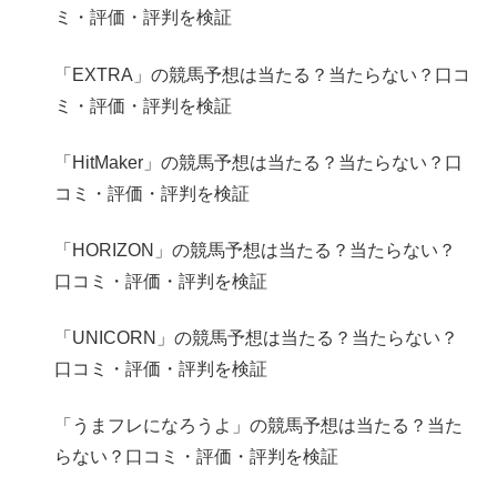
ミ・評価・評判を検証
「EXTRA」の競馬予想は当たる？当たらない？口コ
ミ・評価・評判を検証
「HitMaker」の競馬予想は当たる？当たらない？口
コミ・評価・評判を検証
「HORIZON」の競馬予想は当たる？当たらない？
口コミ・評価・評判を検証
「UNICORN」の競馬予想は当たる？当たらない？
口コミ・評価・評判を検証
「うまフレになろうよ」の競馬予想は当たる？当た
らない？口コミ・評価・評判を検証