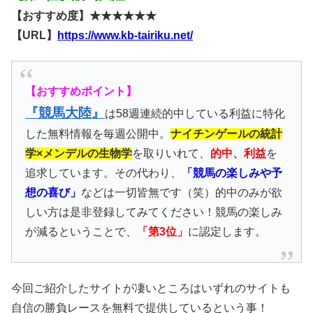
【おすすめ度】★★★★★★
【URL】
https://www.kb-tairiku.net/
【おすすめポイント】
『競馬大陸』
は58週連続的中している利益に特化
した無料情報を毎週公開中。
ナイチンゲールの統計
学×メンデルの生物学
を取りいれて、
的中、利益
を
追求しています。その代わり、
「競馬の楽しみや予
想の喜び」
などは一切皆無です（笑）的中のみが欲
しい方は是非登録してみてください！競馬の楽しみ
が減るということで、
「第3位」
に認定します。
今回ご紹介したサイトが凄いところはいずれのサイトも
自信の勝負レースを無料で提供しているという事！