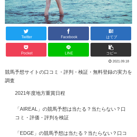
Twitter
Facebook
はてブ
Pocket
LINE
コピー
2021.09.18
競馬予想サイトの口コミ・評判・検証・無料登録の実力を
調査
2021年度地方重賞日程
「AIREAL」の競馬予想は当たる？当たらない？口
コミ・評価・評判を検証
「EDGE」の競馬予想は当たる？当たらない？口コ