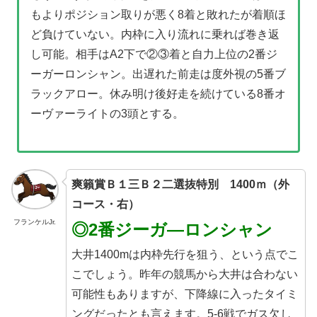
もよりポジション取りが悪く8着と敗れたが着順ほ
ど負けていない。内枠に入り流れに乗れば巻き返
し可能。相手はA2下で②③着と自力上位の2番ジ
ーガーロンシャン。出遅れた前走は度外視の5番ブ
ラックアロー。休み明け後好走を続けている8番オ
ーヴァーライトの3頭とする。
爽籟賞Ｂ１三Ｂ２二選抜特別 1400ｍ（外
コース・右）
フランケルJr.
◎2番ジーガ―ロンシャン
大井1400mは内枠先行を狙う、という点でこ
こでしょう。昨年の競馬から大井は合わない
可能性もありますが、下降線に入ったタイミ
ングだったとも言えます。5-6戦でガス欠し