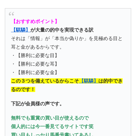
【おすすめポイント】
【騏驎】
が大量の的中を実現できる訳
それは「情報」が「本当か偽りか」を見極める目と
耳と金があるからです。
・【勝利に必要な目】
・【勝利に必要な耳】
・【勝利に必要な金】
この３つを備えているからこそ
【騏驎】
は的中でき
るのです！
下記が会員様の声です。
無料でも重賞の買い目が使えるので
個人的には今一番見てるサイトです笑
買い目もしっかり馬番号書いてあるし