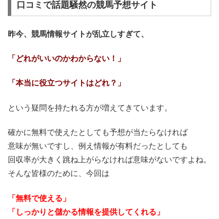
口コミで話題騒然の競馬予想サイト
昨今、競馬情報サイトが乱立しすぎて、
「どれがいいのかわからない！」
「本当に役立つサイトはどれ？」
という疑問を持たれる方が増えてきています。
確かに無料で使えたとしても予想が当たらなければ
意味が無いですし、例え情報が有料だったとしても
回収率が大きく跳ね上がらなければ意味がないですよね。
そんな皆様のために、今回は
「無料で使える」
「しっかりと儲かる情報を提供してくれる」