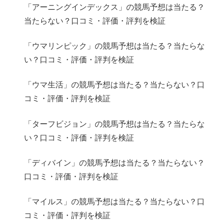
「アーニングインデックス」の競馬予想は当たる？
当たらない？口コミ・評価・評判を検証
「ウマリンピック」の競馬予想は当たる？当たらな
い？口コミ・評価・評判を検証
「ウマ生活」の競馬予想は当たる？当たらない？口
コミ・評価・評判を検証
「ターフビジョン」の競馬予想は当たる？当たらな
い？口コミ・評価・評判を検証
「ディバイン」の競馬予想は当たる？当たらない？
口コミ・評価・評判を検証
「マイルス」の競馬予想は当たる？当たらない？口
コミ・評価・評判を検証