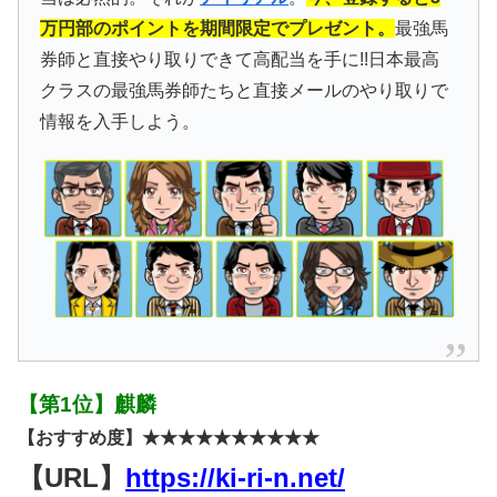
万円部のポイントを期間限定でプレゼント。
最強馬
券師と直接やり取りできて高配当を手に!!日本最高
クラスの最強馬券師たちと直接メールのやり取りで
情報を入手しよう。
【第1位】麒麟
【おすすめ度】★★★★★★★★★★
【URL】
https://ki-ri-n.net/