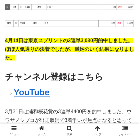
4月14日は東京スプリントの3連単3,030円的中しました。
ほぼ人気通りの決着でしたが、満足のいく結果になりまし
た。
チャンネル登録はこちら
→
YouTube
3月31日は浦和桜花賞の3連単4400円を的中しました。ウ
ワサノシブコが出走取消で3着争いが焦点になると思って
おりました。
メニュー
ホーム
検索
トップ
サイドバー