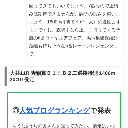
回ってきてもいいでしょう。7歳なので上積
みは期待できませんが、調子の良さを買いま
しょう。1800mは初ですが、大井の適性まず
まずですし、森騎手なら上手く持ってくる予
感の6番ロイヤルアフェア、掲示板確保続け
距離も持ちそうな5番レーベンレジェンダま
で。
大井11R 爽籟賞Ｂ１三Ｂ２二選抜特別 1400m
20:10 発走
◎
人気ブログランキング
で発表
もう1度うちの奥さんを狙ってみたい。前走はいつ