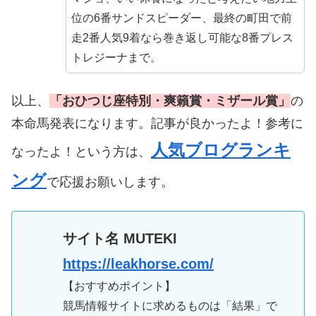
位の6番サンドスピーダー、最終の町田で前
走2番人気9着なら巻き返し可能な8番プレス
トレジーナまで。
以上、
「おひつじ座特別・爽籟賞・ミザール賞」
の
本命馬発表になります。記事が良かったよ！参考に
人気ブログランキ
なったよ！という方は、
ング
で応援お願いします。
サイト名 MUTEKI
https://leakhorse.com/
【おすすめポイント】
競馬情報サイトに求めるものは「結果」で