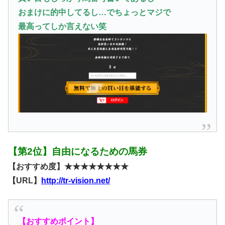
おまけに的中してるし…でちょっとマジで
最高ってしか言えない笑
【第2位】自由になるための馬券
【おすすめ度】★★★★★★★★
【URL】
http://tr-vision.net/
【おすすめポイント】