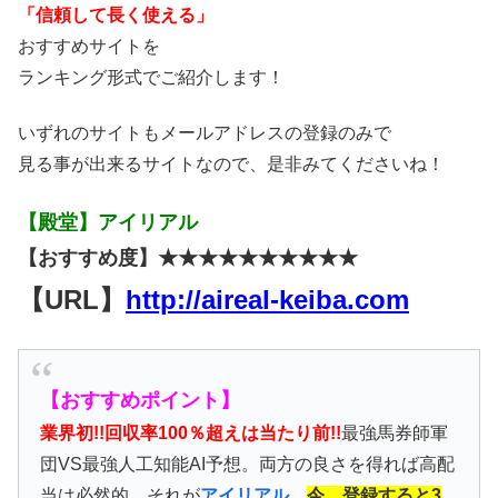
「信頼して長く使える」
おすすめサイトを
ランキング形式でご紹介します！
いずれのサイトもメールアドレスの登録のみで
見る事が出来るサイトなので、是非みてくださいね！
【殿堂】アイリアル
【おすすめ度】★★★★★★★★★★
【URL】
http://aireal-keiba.com
【おすすめポイント】
業界初!!回収率100％超えは当たり前!!
最強馬券師軍
団VS最強人工知能AI予想。両方の良さを得れば高配
当は必然的。それが
アイリアル
。
今、登録すると3