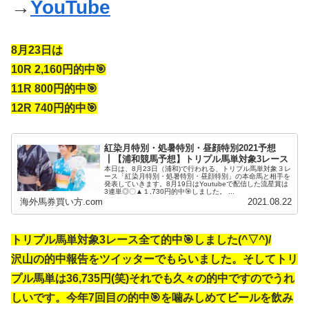
→
YouTube
8月23日は
10R 2,160円的中🎯
11R 800円的中🎯
12R 740円的中🎯
紅染月特別・処暑特別・昼顔特別2021予想
┃【浦和競馬予想】トリプル馬単対象3レース
本日は、8月23日（浦和)で行われる、トリプル馬単対象３レ
ース「紅染月特別・処暑特別・昼顔特別」の本命馬と相手を
発表していきます。8月19日はYoutubeで配信した流星賞は
3連単◎〇▲１,730円的中🎯しました。 ...
海外馬券買い方.com
2021.08.22
トリプル馬単対象3レース全て的中🎯しました(^▽^)/
沢山の的中報告をツイッターでもらいました。そしてトリ
プル馬単は36,735円(笑)それでも久々の的中ですのでうれ
しいです。今年7回目の的中🎯を噛みしめてビールを飲み