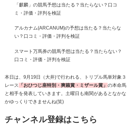
「麒麟」の競馬予想は当たる？当たらない？口コ
ミ・評価・評判を検証
アルカナム(ARCANUM)の予想は当たる？当たらな
い？口コミ・評価・評判を検証
スマート万馬券の競馬予想は当たる？当たらない？
口コミ・評価・評判を検証
本日は、9月19日（大井)で行われる、トリプル馬単対象３
レース
「おひつじ座特別・爽籟賞・ミザール賞
」
の本命馬
と相手を発表していきます。土曜日も南関があるとなかな
かゆっくりできませんね(笑)
チャンネル登録はこちら