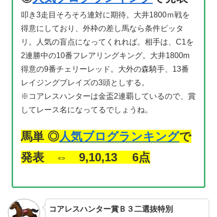
叩き3走目そろそろ連対に期待。大井1800ｍ戦を
得意にしており、外枠の差し馬なら条件ピッタ
リ。人気の盲点になってくれれば。相手は、C1を
2連勝中の10番フレアリングキング。大井1800m
得意の9番チェリーレッド。大外の森騎手、13番
レイジングブレイズの3頭としする。
※コアレスハンターは金盃2連覇しているので、賞
してレース名になってるでしょうね。
馬単
◎
人気ブログランキング
で
発表
⇔ 9,10,13 6点
コアレスハンター賞Ｂ３二選抜特別