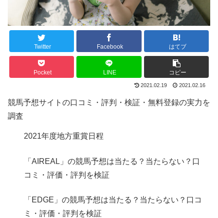
Twitter
Facebook
はてブ
Pocket
LINE
コピー
2021.02.19
2021.02.16
競馬予想サイトの口コミ・評判・検証・無料登録の実力を
調査
2021年度地方重賞日程
「AIREAL」の競馬予想は当たる？当たらない？口
コミ・評価・評判を検証
「EDGE」の競馬予想は当たる？当たらない？口コ
ミ・評価・評判を検証