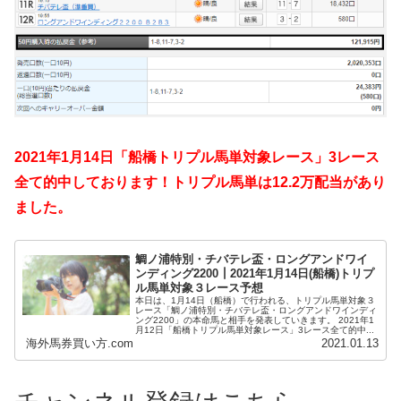
2021年1月14日「船橋トリプル馬単対象レース」3レース
全て的中しております！トリプル馬単は12.2万配当があり
ました。
鯛ノ浦特別・チバテレ盃・ロングアンドワイ
ンディング2200┃2021年1月14日(船橋)トリプ
ル馬単対象３レース予想
本日は、1月14日（船橋）で行われる、トリプル馬単対象３
レース「鯛ノ浦特別・チバテレ盃・ロングアンドワインディ
ング2200」の本命馬と相手を発表していきます。 2021年1
月12日「船橋トリプル馬単対象レース」3レース全て的中...
海外馬券買い方.com
2021.01.13