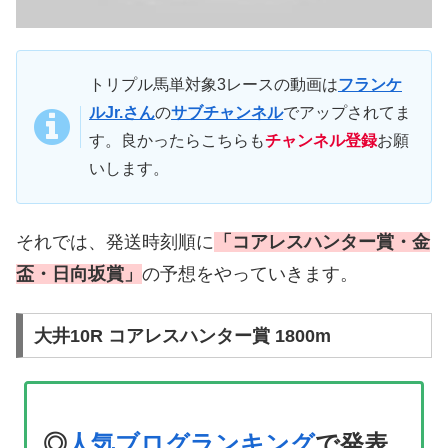
トリプル馬単対象3レースの動画は
フランケ
ルJr.さん
の
サブチャンネル
でアップされてま
す。良かったらこちらも
チャンネル登録
お願
いします。
それでは、発送時刻順に
「コアレスハンター賞・金
盃・日向坂賞」
の予想をやっていきます。
大井10R コアレスハンター賞 1800m
◎
人気ブログランキング
で発表