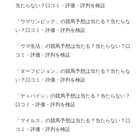
当たらない？口コミ・評価・評判を検証
「ウマリンピック」の競馬予想は当たる？当たらな
い？口コミ・評価・評判を検証
「ウマ生活」の競馬予想は当たる？当たらない？口
コミ・評価・評判を検証
「ターフビジョン」の競馬予想は当たる？当たらな
い？口コミ・評価・評判を検証
「ディバイン」の競馬予想は当たる？当たらない？
口コミ・評価・評判を検証
「マイルス」の競馬予想は当たる？当たらない？口
コミ・評価・評判を検証