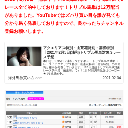
レース全て的中しております！トリプル馬単は12万配当
がありました。YouTubeではズバリ買い目を誰が見ても
分かり易く発表しておりますので、良かったらチャンネル
登録お願いします。
アクエリアス特別・山茶花特別・雲雀特別
┃2021年2月5日(浦和)トリプル馬単対象３レー
ス予想
本日は、2月5日（浦和）で行われる、トリプル馬単対象３
レース「アクエリアス特別・山茶花特別・雲雀特別」の本命
馬と相手を発表していきます。 ※3日連続トリプル馬単対象
レース的中男「菊正宗」です！1月20日川崎記念は〇ー◎ー
★で3連単的中...
海外馬券買い方.com
2021.02.04