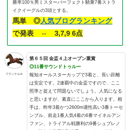
勝率100％男ミスターパーフェクト騎乗7番ストラ
イクイーグルの3頭とする。
馬単
◎
人気ブログランキング
で発表
⇔ 3,7,9 6点
第６５回 金盃４上オープン重賞
◎11番サウンドトゥルー
報知オールスターカップで3着と、長い距離
フランケルJr.
は安定です。2連覇中の金盃ですので、ここ
照準と捉えて問題ないでしょう。人気になる
と思いますが、素直にここから入ります。相
手は、昨年3着かつ2600m適性高い3番トーセ
ンブル、前走1番人気4着の6番マイネルアン
ファン、トライアル戦勝利の9番シュプレノ