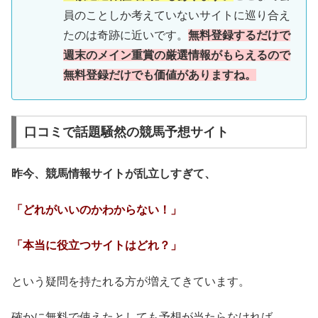
員のことしか考えていないサイトに巡り合え
たのは奇跡に近いです。
無料登録するだけで
週末のメイン重賞の厳選情報がもらえるので
無料登録だけでも価値がありますね。
口コミで話題騒然の競馬予想サイト
昨今、競馬情報サイトが乱立しすぎて、
「どれがいいのかわからない！」
「本当に役立つサイトはどれ？」
という疑問を持たれる方が増えてきています。
確かに無料で使えたとしても予想が当たらなければ