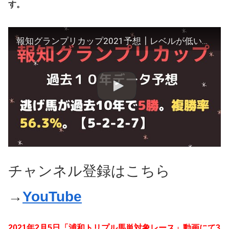
す。
報知グランプリカップ2021予想┃レベルが低いと言われている4歳馬を狙う！
チャンネル登録はこちら
→
YouTube
2021年2月5日「浦和トリプル馬単対象レース」動画にて3