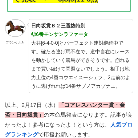
日向坂賞Ｂ２三選抜特別
◎6番モンサンラファータ
大井[6-4-0-0]とパーフェクト連対継続中で
フランケルJr.
す。確たる逃げ馬不在で、道中自在にレース
を動かしていく競馬ができそうです。崩れる
まで買い続けて問題ないでしょう。相手は地
力上位の4番コウエイスーシェフ、2走前のよ
うに逃げれれば14番サブノアカゾナエ。
以上、2月17日（水
）
「コアレスハンター賞・金
盃・日向坂賞
」
の本命馬発表になります。記事が良
かったよ！参考になったよ！という方は、
人気ブロ
グランキング
で応援お願いします。