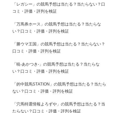
「レガシー」の競馬予想は当たる？当たらない？口
コミ・評価・評判を検証
「万馬券ホース」の競馬予想は当たる？当たらな
い？口コミ・評価・評判を検証
「勝ウマ王国」の競馬予想は当たる？当たらない？
口コミ・評価・評判を検証
「暁-あかつき-」の競馬予想は当たる？当たらな
い？口コミ・評価・評判を検証
「的中競馬STATION」の競馬予想は当たる？当たら
ない？口コミ・評価・評判を検証
「穴馬特選情報よろずや」の競馬予想は当たる？当
たらない？口コミ・評価・評判を検証