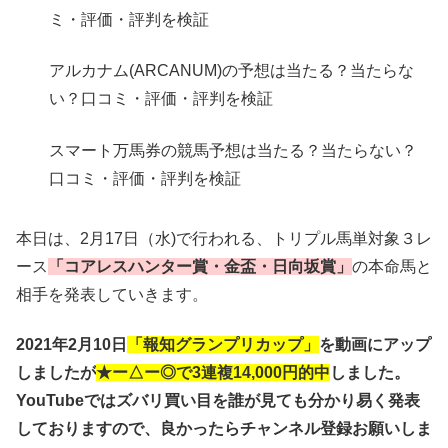
ミ・評価・評判を検証
アルカナム(ARCANUM)の予想は当たる？当たらな
い？口コミ・評価・評判を検証
スマート万馬券の競馬予想は当たる？当たらない？
口コミ・評価・評判を検証
本日は、2月17日（水)で行われる、トリプル馬単対象３レ
ース
「コアレスハンター賞・金盃・日向坂賞」
の本命馬と
相手を発表していきます。
2021年2月10日
「報知グランプリカップ」
を動画にアップ
しましたが
★ー△ー◎で3連複14,000円的中
しました。
YouTubeではズバリ買い目を誰が見ても分かり易く発表
しておりますので、良かったらチャンネル登録お願いしま