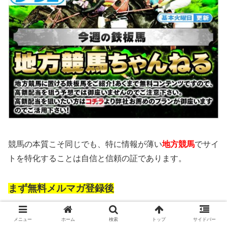
競馬の本質こそ同じでも、特に情報が薄い
地方競馬
でサイ
トを特化することは自信と信頼の証であります。
まず無料メルマガ登録後
メニュー
ホーム
検索
トップ
サイドバー