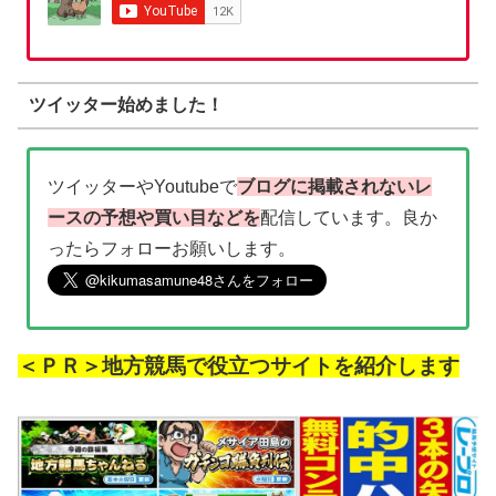
ツイッター始めました！
ツイッターやYoutubeで
ブログに掲載されないレ
ースの予想や買い目などを
配信しています。良か
ったらフォローお願いします。
＜ＰＲ＞地方競馬で役立つサイトを紹介します