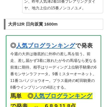
ン、昨年人気薄2着10番フレアリングダイ
ヤ、地力上位の15番ノンコノユメ。
大井12R 日向坂賞 1600m
◎
人気ブログランキング
で発表
今週の大井は徹底的に外枠の差し馬を狙う。前
走、差し届かず3着に敗れたが今の馬場なら更なる
前進に期待。相手はリーディング上位騎手騎乗の6
番モンサンラファータ。9番ミスターオーネット。
11番コパノジョウオー。プラス最終の町田騎乗の
8番ウインプリンツの4頭とする。
馬単
◎
人気ブログランキング
で発表
⇔ 6,8,9,11 8点