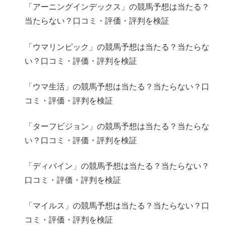
「アーニングインデックス」の競馬予想は当たる？
当たらない？口コミ・評価・評判を検証
「ウマリンピック」の競馬予想は当たる？当たらな
い？口コミ・評価・評判を検証
「ウマ生活」の競馬予想は当たる？当たらない？口
コミ・評価・評判を検証
「ターフビジョン」の競馬予想は当たる？当たらな
い？口コミ・評価・評判を検証
「ディバイン」の競馬予想は当たる？当たらない？
口コミ・評価・評判を検証
「マイルス」の競馬予想は当たる？当たらない？口
コミ・評価・評判を検証