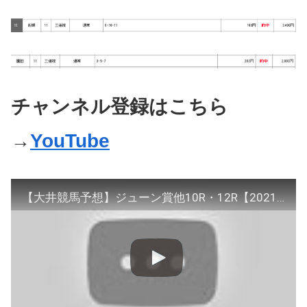
チャンネル登録はこちら
→
YouTube
【大井競馬予想】ジューン賞他10R・12R【2021年6月10日】