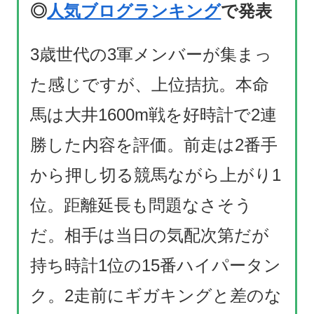
◎
人気ブログランキング
で発表
3歳世代の3軍メンバーが集まっ
た感じですが、上位拮抗。本命
馬は大井1600m戦を好時計で2連
勝した内容を評価。前走は2番手
から押し切る競馬ながら上がり1
位。距離延長も問題なさそう
だ。相手は当日の気配次第だが
持ち時計1位の15番ハイパータン
ク。2走前にギガキングと差のな