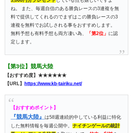
3,000円分プレゼント
している点も嬉しいですよ
ね。 また、毎週自信のある勝負レースの3連複を無
料で提供してくれるのでまずはこの勝負レースの3
連複を無料でお試しされる事をおすすめします。
無料予想も有料予想も両方凄い為、
「第2位」
に認
定します。
【第3位】競馬大陸
【おすすめ度】★★★★★★
【URL】
https://www.kb-tairiku.net/
【おすすめポイント】
『競馬大陸』
は58週連続的中している利益に特化
した無料情報を毎週公開中。
ナイチンゲールの統計