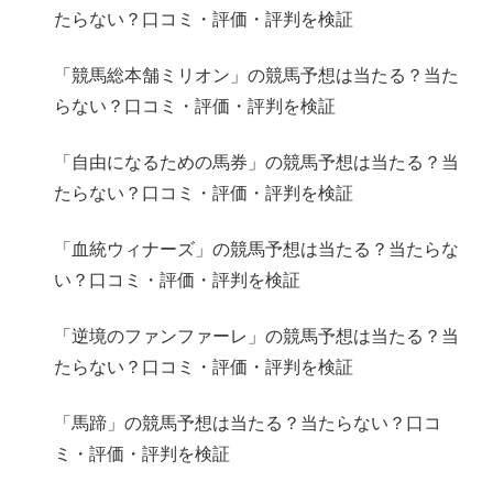
たらない？口コミ・評価・評判を検証
「競馬総本舗ミリオン」の競馬予想は当たる？当た
らない？口コミ・評価・評判を検証
「自由になるための馬券」の競馬予想は当たる？当
たらない？口コミ・評価・評判を検証
「血統ウィナーズ」の競馬予想は当たる？当たらな
い？口コミ・評価・評判を検証
「逆境のファンファーレ」の競馬予想は当たる？当
たらない？口コミ・評価・評判を検証
「馬蹄」の競馬予想は当たる？当たらない？口コ
ミ・評価・評判を検証