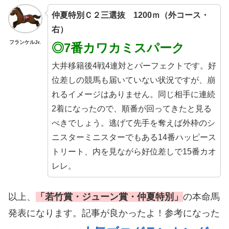
仲夏特別Ｃ２三選抜 1200ｍ（外コース・
右）
フランケルJr.
◎7番カワカミスパーク
大井移籍後4戦4連対とパーフェクトです。好
位差しの競馬も届いていない状況ですが、崩
れるイメージはありません。同じ相手に連続
2着になったので、順番が回ってきたと見る
べきでしょう。逃げて先手を奪えば外枠のシ
ニスターミニスターでもある14番ハッピース
トリート、内を見ながら好位差しで15番カオ
レレ。
以上、
「若竹賞・ジューン賞・仲夏特別
」
の本命馬
発表になります。記事が良かったよ！参考になった