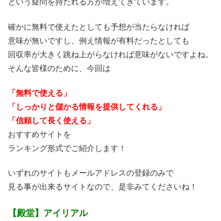
という疑問を持たれる方が増えてきています。
確かに無料で使えたとしても予想が当たらなければ
意味が無いですし、例え情報が有料だったとしても
回収率が大きく跳ね上がらなければ意味がないですよね。
そんな皆様のために、今回は
「無料で使える」
「しっかりと儲かる情報を提供してくれる」
「信頼して長く使える」
おすすめサイトを
ランキング形式でご紹介します！
いずれのサイトもメールアドレスの登録のみで
見る事が出来るサイトなので、是非みてくださいね！
【殿堂】アイリアル