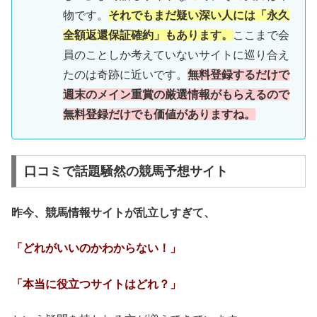
物です。
それでもまだ疑い深い人には「永久
全額返還保証確約」もあります。
ここまで会
員のことしか考えていないサイトに巡り合え
たのは奇跡に近いです。
無料登録するだけで
週末のメイン重賞の厳選情報がもらえるので
無料登録だけでも価値がありますね。
口コミで話題騒然の競馬予想サイト
昨今、競馬情報サイトが乱立しすぎて、
「どれがいいのかわからない！」
「本当に役立つサイトはどれ？」