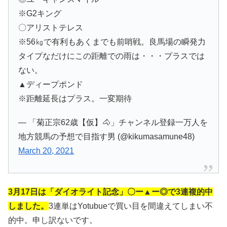
※G2キング
〇アリストテレス
※56㎏で有利もあくまでも前哨戦。良馬場の瞬発力
タイプなだけにこの距離での雨は・・・プラスでは
ない。
▲ディープポンド
※距離延長はプラス。一変期待
— 「菊正宗62歳【仮】🐴」チャンネル登録一万人を
地方競馬の予想で目指す男 (@kikumasamune48)
March 20, 2021
3月17日は「ダイオライト記念」〇ー▲ー◎で3連複的中
しました。
3連単はYotubueで買い目を間違えてしまい不
的中。申し訳ないです。