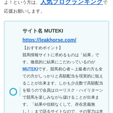
人気ブログランキング
よ！という方は、
で
応援お願いします。
サイト名 MUTEKI
https://leakhorse.com/
【おすすめポイント】
競馬情報サイトに求めるものは「結果」で
す。徹底的に結果にこだわっているのが
MUTEKI
です。競馬初心者～上級者の方も全
ての方がしっかりと高額配当を現実的に狙え
ることが出来ます。しかも少点数で高額配当
を狙うので会員はローリスク・ハイリターン
で競馬を楽しみながら儲けることが出来ま
す。「結果や信頼なくして、存在意義無
し！」まで語るサイトなので、その実力は本