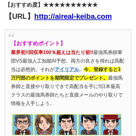
【おすすめ度】★★★★★★★★★★
【URL】
http://aireal-keiba.com
【おすすめポイント】
業界初!!回収率100％超えは当たり前!!
最強馬券師軍
団VS最強人工知能AI予想。両方の良さを得れば高配
当は必然的。それが
アイリアル
。
今、登録すると3
万円部のポイントを期間限定でプレゼント。
最強馬
券師と直接やり取りできて高配当を手に!!日本最高
クラスの最強馬券師たちと直接メールのやり取りで
情報を入手しよう。