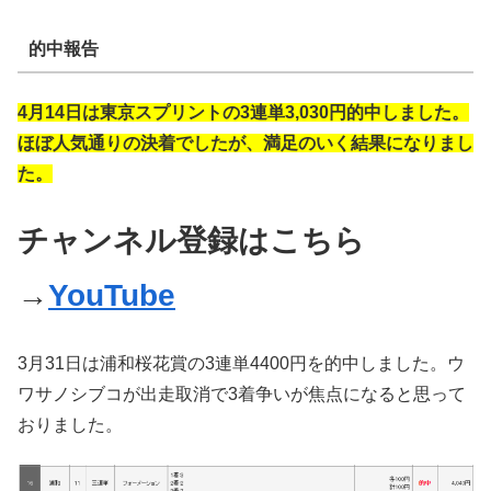
的中報告
4月14日は東京スプリントの3連単3,030円的中しました。
ほぼ人気通りの決着でしたが、満足のいく結果になりまし
た。
チャンネル登録はこちら
→
YouTube
3月31日は浦和桜花賞の3連単4400円を的中しました。ウ
ワサノシブコが出走取消で3着争いが焦点になると思って
おりました。