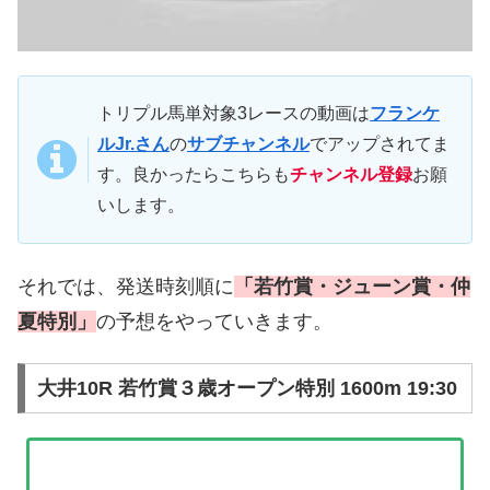
トリプル馬単対象3レースの動画は
フランケ
ルJr.さん
の
サブチャンネル
でアップされてま
す。良かったらこちらも
チャンネル登録
お願
いします。
それでは、発送時刻順に
「若竹賞・ジューン賞・仲
夏特別
」
の予想をやっていきます。
大井10R 若竹賞３歳オープン特別 1600m 19:30