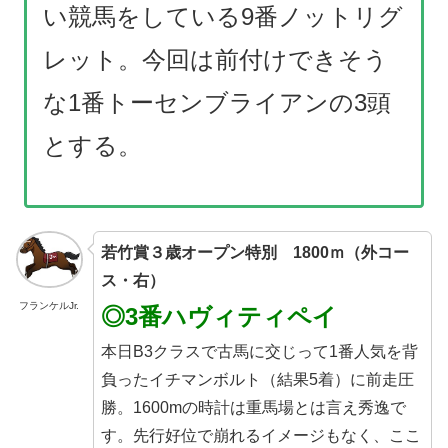
い競馬をしている9番ノットリグ
レット。今回は前付けできそう
な1番トーセンブライアンの3頭
とする。
若竹賞３歳オープン特別 1800ｍ（外コー
ス・右）
フランケルJr.
◎3番ハヴィティペイ
本日B3クラスで古馬に交じって1番人気を背
負ったイチマンボルト（結果5着）に前走圧
勝。1600mの時計は重馬場とは言え秀逸で
す。先行好位で崩れるイメージもなく、ここ