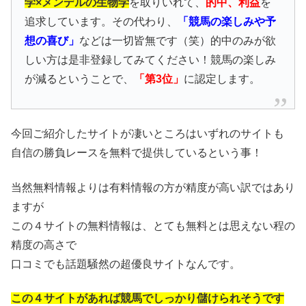
学×メンデルの生物学
を取りいれて、
的中、利益
を
追求しています。その代わり、
「競馬の楽しみや予
想の喜び」
などは一切皆無です（笑）的中のみが欲
しい方は是非登録してみてください！競馬の楽しみ
が減るということで、
「第3位」
に認定します。
今回ご紹介したサイトが凄いところはいずれのサイトも
自信の勝負レースを無料で提供しているという事！
当然無料情報よりは有料情報の方が精度が高い訳ではあり
ますが
この４サイトの無料情報は、とても無料とは思えない程の
精度の高さで
口コミでも話題騒然の超優良サイトなんです。
この４サイトがあれば競馬でしっかり儲けられそうです