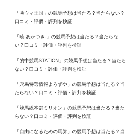
「勝ウマ王国」の競馬予想は当たる？当たらない？
口コミ・評価・評判を検証
「暁-あかつき-」の競馬予想は当たる？当たらな
い？口コミ・評価・評判を検証
「的中競馬STATION」の競馬予想は当たる？当たら
ない？口コミ・評価・評判を検証
「穴馬特選情報よろずや」の競馬予想は当たる？当
たらない？口コミ・評価・評判を検証
「競馬総本舗ミリオン」の競馬予想は当たる？当た
らない？口コミ・評価・評判を検証
「自由になるための馬券」の競馬予想は当たる？当