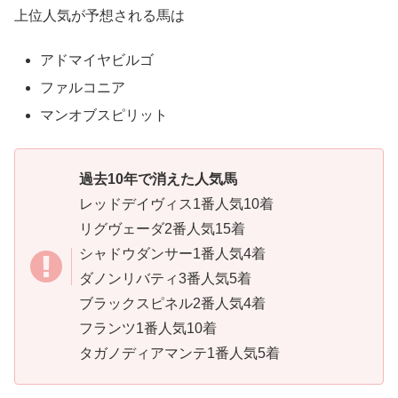
上位人気が予想される馬は
アドマイヤビルゴ
ファルコニア
マンオブスピリット
過去10年で消えた人気馬
レッドデイヴィス1番人気10着
リグヴェーダ2番人気15着
シャドウダンサー1番人気4着
ダノンリバティ3番人気5着
ブラックスピネル2番人気4着
フランツ1番人気10着
タガノディアマンテ1番人気5着