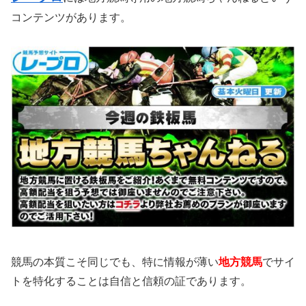
コンテンツがあります。
競馬の本質こそ同じでも、特に情報が薄い
地方競馬
でサイ
トを特化することは自信と信頼の証であります。