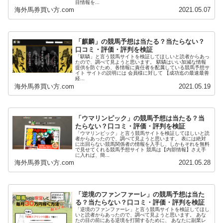
目情報を...
海外馬券買い方.com
2021.05.07
「麒麟」の競馬予想は当たる？当たらない？
口コミ・評価・評判を検証
「騏驎」と言う競馬サイトを検証してほしいと読者からあっ
たので、調べて見ようと思います。 騏驎はいい加減な情報
提供を防ぐため、各情報に責任者を配属している競馬予想サ
イト サイトの説明には 会員様に対して 【成功迄の最速最善
経...
海外馬券買い方.com
2021.05.19
「ウマリンピック」の競馬予想は当たる？当
たらない？口コミ・評価・評判を検証
「ウマリンピック」と言う競馬サイトを検証してほしいと読
者からあったので、調べて見ようと思います。 表には絶対
に出回らない競馬関係者の情報を入手し、しかもそれを無料
で見せてくれる競馬予想サイト 競馬は【内部情報】さえ手
に入れば、簡...
海外馬券買い方.com
2021.05.28
「逆境のファンファーレ」の競馬予想は当た
る？当たらない？口コミ・評価・評判を検証
「逆境のファンファーレ」と言う競馬サイトを検証してほし
いと読者からあったので、調べて見ようと思います。 あな
たの目の前にある逆境を打開するために、 あなたに副業レ