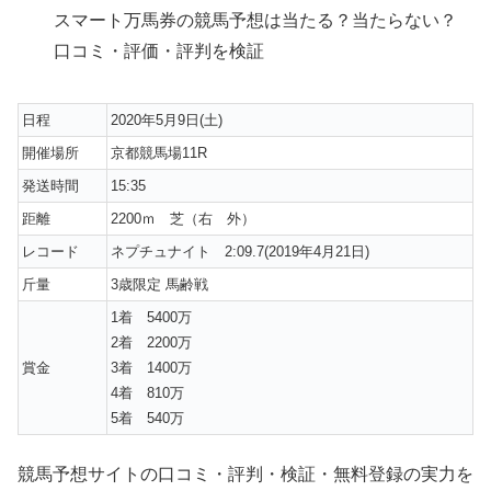
スマート万馬券の競馬予想は当たる？当たらない？
口コミ・評価・評判を検証
日程
2020年5月9日(土)
開催場所
京都競馬場11R
発送時間
15:35
距離
2200ｍ 芝（右 外）
レコード
ネプチュナイト 2:09.7(2019年4月21日)
斤量
3歳限定 馬齢戦
1着 5400万
2着 2200万
賞金
3着 1400万
4着 810万
5着 540万
競馬予想サイトの口コミ・評判・検証・無料登録の実力を