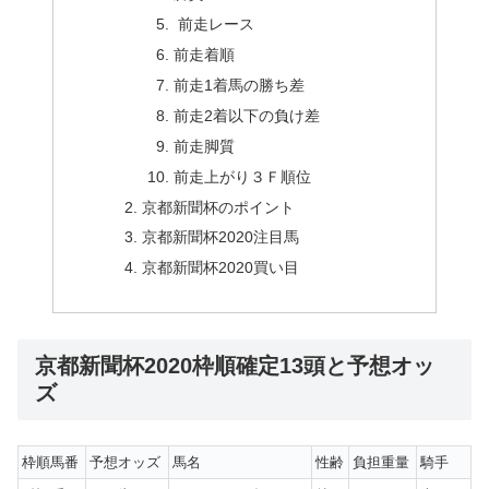
前走レース
前走着順
前走1着馬の勝ち差
前走2着以下の負け差
前走脚質
前走上がり３Ｆ順位
京都新聞杯のポイント
京都新聞杯2020注目馬
京都新聞杯2020買い目
京都新聞杯2020枠順確定13頭と予想オッ
ズ
枠順馬番
予想オッズ
馬名
性齢
負担重量
騎手