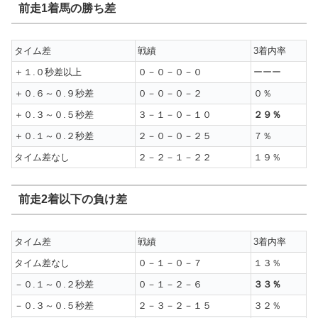
前走1着馬の勝ち差
タイム差
戦績
3着内率
＋１.０秒差以上
０－０－０－０
ーーー
＋０.６～０.９秒差
０－０－０－２
０％
＋０.３～０.５秒差
３－１－０－１０
２９％
＋０.１～０.２秒差
２－０－０－２５
７％
タイム差なし
２－２－１－２２
１９％
前走2着以下の負け差
タイム差
戦績
3着内率
タイム差なし
０－１－０－７
１３％
－０.１～０.２秒差
０－１－２－６
３３％
－０.３～０.５秒差
２－３－２－１５
３２％