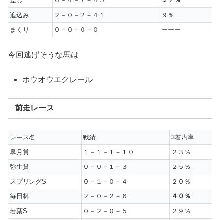
差し
６－４－７－４５
２７％
追込み
２－０－２－４１
９％
まくり
０－０－０－０
ーーー
今回逃げそうな馬は
ホウオウエクレール
前走レース
レース名
戦績
3着内率
皐月賞
１－１－１－１０
２３％
弥生賞
０－０－１－３
２５％
スプリングS
０－１－０－４
２０％
毎日杯
２－０－２－６
４０％
若葉S
０－２－０－５
２９％