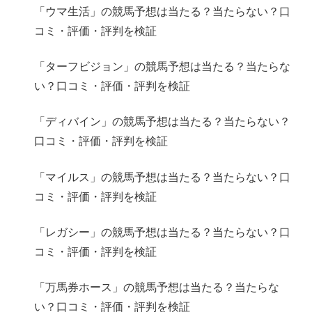
「ウマ生活」の競馬予想は当たる？当たらない？口
コミ・評価・評判を検証
「ターフビジョン」の競馬予想は当たる？当たらな
い？口コミ・評価・評判を検証
「ディバイン」の競馬予想は当たる？当たらない？
口コミ・評価・評判を検証
「マイルス」の競馬予想は当たる？当たらない？口
コミ・評価・評判を検証
「レガシー」の競馬予想は当たる？当たらない？口
コミ・評価・評判を検証
「万馬券ホース」の競馬予想は当たる？当たらな
い？口コミ・評価・評判を検証