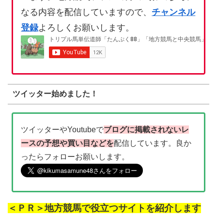
なる内容を配信していますので、
チャンネル
登録
よろしくお願いします。
ツイッター始めました！
ツイッターやYoutubeで
ブログに掲載されないレ
ースの予想や買い目などを
配信しています。良か
ったらフォローお願いします。
＜ＰＲ＞地方競馬で役立つサイトを紹介します