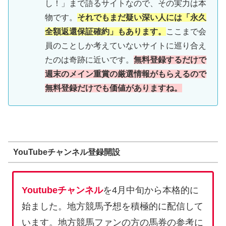
し！」まで語るサイトなので、その実力は本
物です。
それでもまだ疑い深い人には「永久
全額返還保証確約」もあります。
ここまで会
員のことしか考えていないサイトに巡り合え
たのは奇跡に近いです。
無料登録するだけで
週末のメイン重賞の厳選情報がもらえるので
無料登録だけでも価値がありますね。
YouTubeチャンネル登録開設
Youtubeチャンネル
を4月中旬から本格的に
始ました。地方競馬予想を積極的に配信して
います。地方競馬ファンの方の馬券の参考に