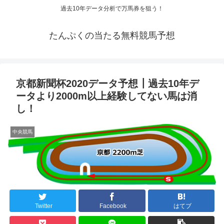
過去10年データ分析で万馬券を狙う！
たんぷくの当たる無料競馬予想
京都新聞杯2020データ予想┃過去10年デ
ータより2000m以上経験してない馬は消
し！
中央競馬
Twitter
Facebook
はてブ