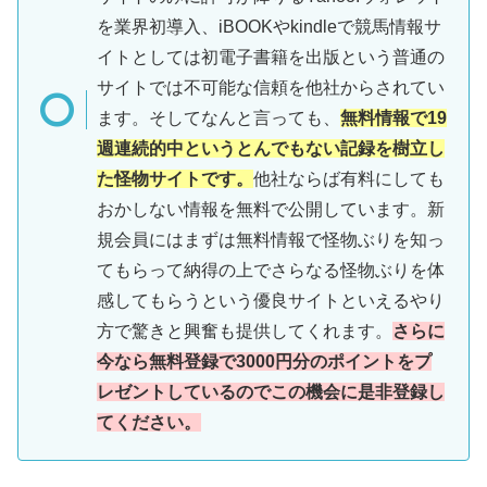
を業界初導入、iBOOKやkindleで競馬情報サ
イトとしては初電子書籍を出版という普通の
サイトでは不可能な信頼を他社からされてい
ます。そしてなんと言っても、
無料情報で19
週連続的中というとんでもない記録を樹立し
た怪物サイトです。
他社ならば有料にしても
おかしない情報を無料で公開しています。新
規会員にはまずは無料情報で怪物ぶりを知っ
てもらって納得の上でさらなる怪物ぶりを体
感してもらうという優良サイトといえるやり
方で驚きと興奮も提供してくれます。
さらに
今なら無料登録で3000円分のポイントをプ
レゼントしているのでこの機会に是非登録し
てください。