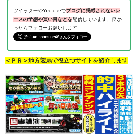
ツイッターやYoutubeで
ブログに掲載されないレ
ースの予想や買い目などを
配信しています。良か
ったらフォローお願いします。
＜ＰＲ＞地方競馬で役立つサイトを紹介します