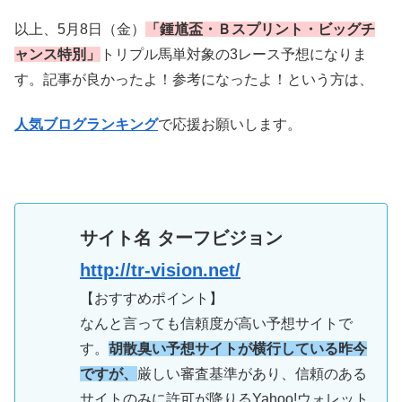
以上、5月8日（金）
「鍾馗盃・Ｂスプリント・ビッグチ
ャンス特別」
トリプル馬単対象の3レース予想になりま
す。記事が良かったよ！参考になったよ！という方は、
人気ブログランキング
で応援お願いします。
サイト名 ターフビジョン
http://tr-vision.net/
【おすすめポイント】
なんと言っても信頼度が高い予想サイトで
す。
胡散臭い予想サイトが横行している昨今
ですが、
厳しい審査基準があり、信頼のある
サイトのみに許可が降りるYahoo!ウォレット