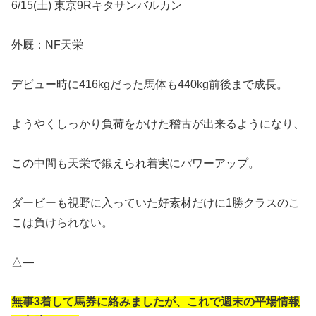
6/15(土) 東京9Rキタサンバルカン
外厩：NF天栄
デビュー時に416kgだった馬体も440kg前後まで成長。
ようやくしっかり負荷をかけた稽古が出来るようになり、
この中間も天栄で鍛えられ着実にパワーアップ。
ダービーも視野に入っていた好素材だけに1勝クラスのこ
こは負けられない。
△—
無事3着して馬券に絡みましたが、これで週末の平場情報