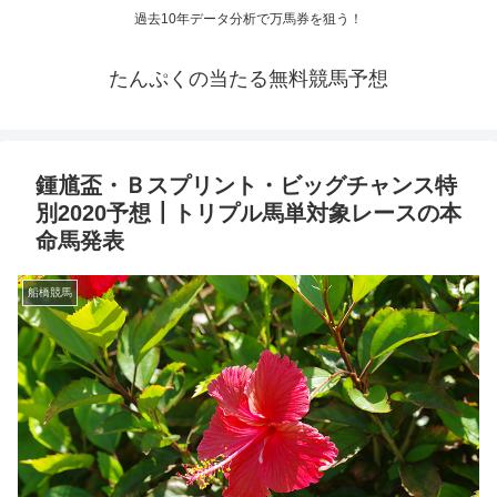
過去10年データ分析で万馬券を狙う！
たんぷくの当たる無料競馬予想
鍾馗盃・Ｂスプリント・ビッグチャンス特
別2020予想┃トリプル馬単対象レースの本
命馬発表
船橋競馬