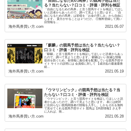
「自由になるための馬券」の競馬予想は当た
る？当たらない？口コミ・評価・評判を検証
「自由になるための馬券」と言う競馬サイトを検証してほし
いと読者からあったので、調べて見ようと思います。 「自
由になるための馬券」は皆様を「お金の苦しみ」から自由に
します。 貴方がやることは２つだけ。 ①無料登録して買い
目情報を...
海外馬券買い方.com
2021.05.07
「麒麟」の競馬予想は当たる？当たらない？
口コミ・評価・評判を検証
「騏驎」と言う競馬サイトを検証してほしいと読者からあっ
たので、調べて見ようと思います。 騏驎はいい加減な情報
提供を防ぐため、各情報に責任者を配属している競馬予想サ
イト サイトの説明には 会員様に対して 【成功迄の最速最善
経...
海外馬券買い方.com
2021.05.19
「ウマリンピック」の競馬予想は当たる？当
たらない？口コミ・評価・評判を検証
「ウマリンピック」と言う競馬サイトを検証してほしいと読
者からあったので、調べて見ようと思います。 表には絶対
に出回らない競馬関係者の情報を入手し、しかもそれを無料
で見せてくれる競馬予想サイト 競馬は【内部情報】さえ手
に入れば、簡...
海外馬券買い方.com
2021.05.28