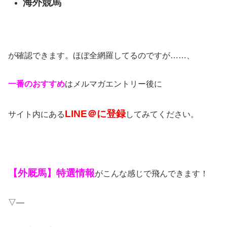
海外競馬
が確認できます。ほぼ全網羅してるのですが……、
一番のおすすめ
はメルマガエントリー後に
LINE＠に登録
サイト内にある
してみてください。
【外厩馬】特選情報
がこんな感じで飛んできます！
▽—