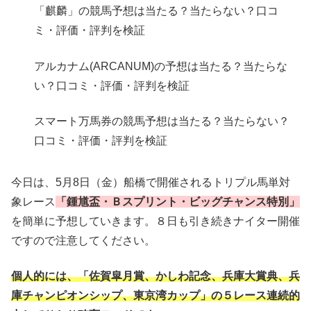
「麒麟」の競馬予想は当たる？当たらない？口コ
ミ・評価・評判を検証
アルカナム(ARCANUM)の予想は当たる？当たらな
い？口コミ・評価・評判を検証
スマート万馬券の競馬予想は当たる？当たらない？
口コミ・評価・評判を検証
今日は、5月8日（金）船橋で開催されるトリプル馬単対
象レース
「鍾馗盃・Ｂスプリント・ビッグチャンス特別」
を簡単に予想していきます。８日も引き続きナイター開催
ですので注意してください。
個人的には、「佐賀皐月賞、かしわ記念、兵庫大賞典、兵
庫チャンピオンシップ、東京湾カップ」の５レース連続的