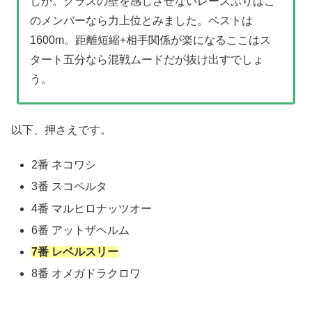
しか。クラスの壁を感じさせないレースぶりはこ
のメンバーなら力上位とみました。ベストは
1600m。距離短縮+相手関係が楽になるここはス
タート五分なら混戦ムードだが抜け出すでしょ
う。
以下、押さえです。
2番 ネコワシ
3番 スコペルタ
4番 マルヒロナッツオー
6番 アットザヘルム
7番 レベルスリー
8番 オメガドラクロワ