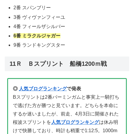
2番 スパンブリー
3番 ヴィヴァンフィーユ
4番 フィールザシルバー
6番 ミラクルジャガー
9番 ランドキングスター
11Ｒ Ｂスプリント 船橋1200ｍ戦
◎
人気ブログランキング
で発表
Bスプリントは2番バーミンガムと事実上一騎打ち
で逃げた方が勝つと見ています。どちらを本命に
するか迷いましたが、前走、4月3日に開催された
桜波スプリントを
人気ブログランキング
は休み明
けで快勝しており、時計も稍重で1:12:5。1000m