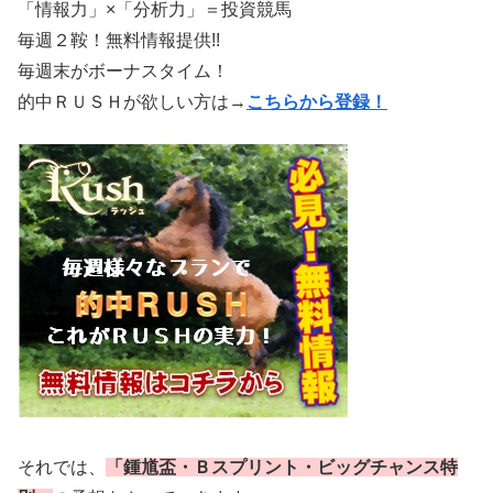
「情報力」×「分析力」＝投資競馬
毎週２鞍！無料情報提供!!
毎週末がボーナスタイム！
的中ＲＵＳＨが欲しい方は→
こちらから登録！
それでは、
「鍾馗盃・Ｂスプリント・ビッグチャンス特