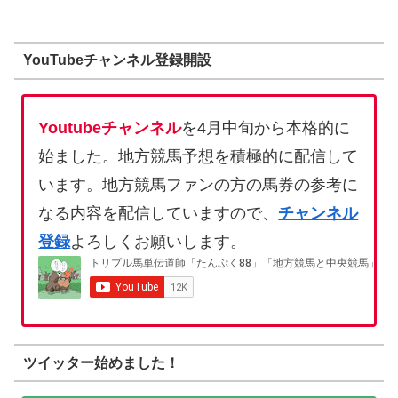
YouTubeチャンネル登録開設
Youtubeチャンネル
を4月中旬から本格的に
始ました。地方競馬予想を積極的に配信して
います。地方競馬ファンの方の馬券の参考に
なる内容を配信していますので、
チャンネル
登録
よろしくお願いします。
ツイッター始めました！