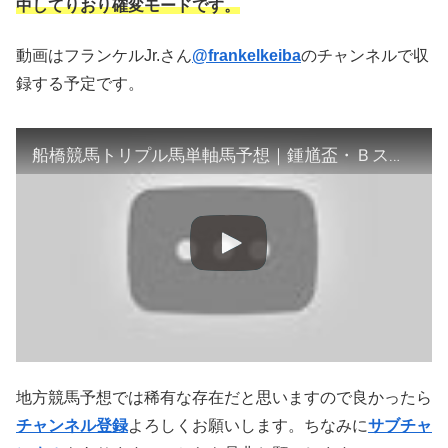
中してりおり確変モードです。
動画はフランケルJr.さん
@frankelkeiba
のチャンネルで収
録する予定です。
船橋競馬トリプル馬単軸馬予想｜鍾馗盃・Ｂスプリント・ビッグチャンス特別【2020年5月8日】
地方競馬予想では稀有な存在だと思いますので良かったら
チャンネル登録
よろしくお願いします。ちなみに
サブチャ