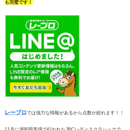
も完璧です！
レープロ
では強力な情報があるから点数が絞れます！！
11月に浦和競馬場で行われたJBCレディスクラシックで