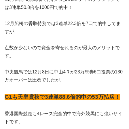
は3連単50.8倍を1000円で的中！
12月船橋の香取特別では3連単22.3倍を7口で的中してま
すが、
点数が少ないので資金を寄せれるのが最大のメリットで
す。
中央競馬では12月8日に中山4Ｒが23万馬券6口投票の130
万オーバーは圧巻でしたが、
G1も天皇賞秋で3連単88.6倍的中の53万払戻！
香港国際競走も4レース完全的中で海外競馬にも強いサイ
トです。