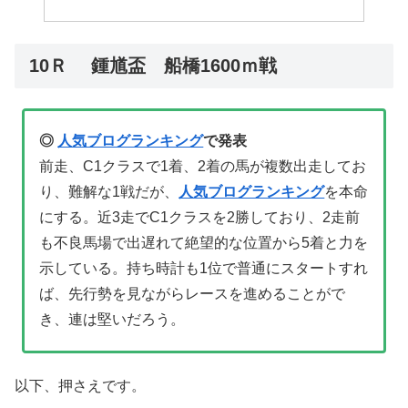
10Ｒ 鍾馗盃 船橋1600ｍ戦
◎
人気ブログランキング
で発表
前走、C1クラスで1着、2着の馬が複数出走してお
り、難解な1戦だが、
人気ブログランキング
を本命
にする。近3走でC1クラスを2勝しており、2走前
も不良馬場で出遅れて絶望的な位置から5着と力を
示している。持ち時計も1位で普通にスタートすれ
ば、先行勢を見ながらレースを進めることがで
き、連は堅いだろう。
以下、押さえです。