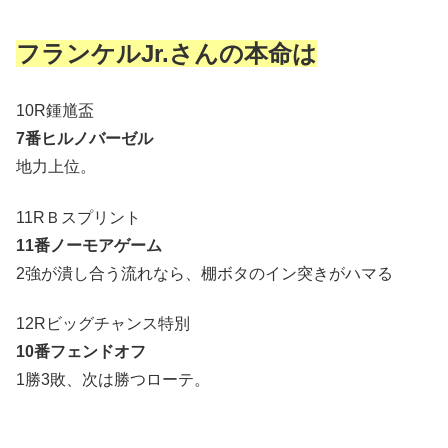
フランケルJr.さんの本命は
10R鍾馗盃
7番ヒルノバーゼル
地力上位。
11RＢスプリント
11番ノーモアゲーム
2強が潰し合う流れなら、棚ボタのイン突きがハマる
12Rビッグチャンス特別
10番フェンドオフ
1勝3敗、次は勝つローテ。