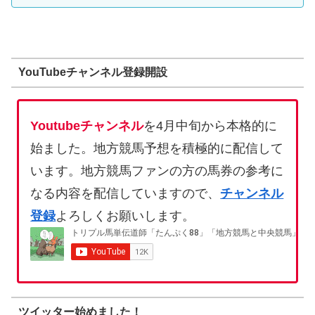
YouTubeチャンネル登録開設
Youtubeチャンネル
を4月中旬から本格的に
始ました。地方競馬予想を積極的に配信して
います。地方競馬ファンの方の馬券の参考に
なる内容を配信していますので、
チャンネル
登録
よろしくお願いします。
ツイッター始めました！