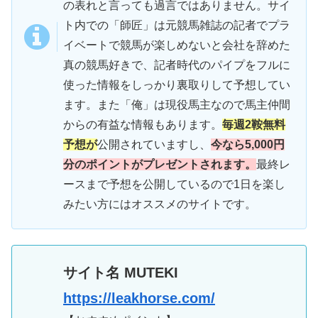
の表れと言っても過言ではありません。サイ
ト内での「師匠」は元競馬雑誌の記者でプラ
イベートで競馬が楽しめないと会社を辞めた
真の競馬好きで、記者時代のパイプをフルに
使った情報をしっかり裏取りして予想してい
ます。また「俺」は現役馬主なので馬主仲間
からの有益な情報もあります。
毎週2鞍無料
予想が
公開されていますし、
今なら5,000円
分のポイントがプレゼントされます。
最終レ
ースまで予想を公開しているので1日を楽し
みたい方にはオススメのサイトです。
サイト名 MUTEKI
https://leakhorse.com/