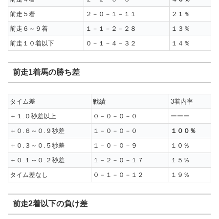
前走５着
２－０－１－１１
２１％
前走６～９着
１－１－２－２８
１３％
前走１０着以下
０－１－４－３２
１４％
前走1着馬の勝ち差
タイム差
戦績
3着内率
＋１.０秒差以上
０－０－０－０
ーーー
＋０.６～０.９秒差
１－０－０－０
１００％
＋０.３～０.５秒差
１－０－０－９
１０％
＋０.１～０.２秒差
１－２－０－１７
１５％
タイム差なし
０－１－０－１２
１９％
前走2着以下の負け差