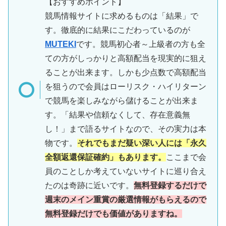
【おすすめポイント】
競馬情報サイトに求めるものは「結果」で
す。徹底的に結果にこだわっているのが
MUTEKI
です。競馬初心者～上級者の方も全
ての方がしっかりと高額配当を現実的に狙え
ることが出来ます。しかも少点数で高額配当
を狙うので会員はローリスク・ハイリターン
で競馬を楽しみながら儲けることが出来ま
す。「結果や信頼なくして、存在意義無
し！」まで語るサイトなので、その実力は本
物です。
それでもまだ疑い深い人には「永久
全額返還保証確約」もあります。
ここまで会
員のことしか考えていないサイトに巡り合え
たのは奇跡に近いです。
無料登録するだけで
週末のメイン重賞の厳選情報がもらえるので
無料登録だけでも価値がありますね。