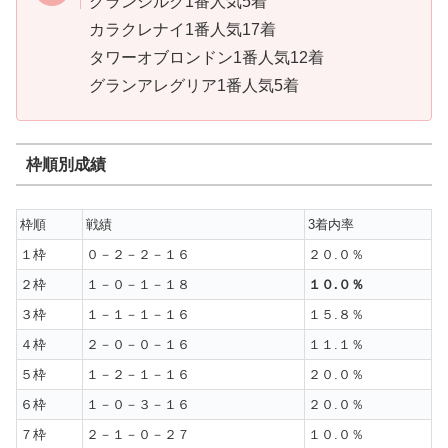
グランシルク1番人気5着
カラクレナイ1番人気17着
タワーオブロンドン1番人気12着
グランアレグリア1番人気5着
枠順別成績
枠順
戦績
3着内率
１枠
０－２－２－１６
２０.０％
２枠
１－０－１－１８
１０.０％
３枠
１－１－１－１６
１５.８％
４枠
２－０－０－１６
１１.１％
５枠
１－２－１－１６
２０.０％
６枠
１－０－３－１６
２０.０％
７枠
２－１－０－２７
１０.０％