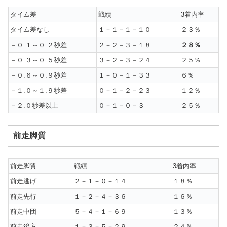
タイム差
戦績
3着内率
タイム差なし
１－１－１－１０
２３％
－０.１～０.２秒差
２－２－３－１８
２８％
－０.３～０.５秒差
３－２－３－２４
２５％
－０.６～０.９秒差
１－０－１－３３
６％
－１.０～１.９秒差
０－１－２－２３
１２％
－２.０秒差以上
０－１－０－３
２５％
前走脚質
前走脚質
戦績
3着内率
前走逃げ
２－１－０－１４
１８％
前走先行
１－２－４－３６
１６％
前走中団
５－４－１－６９
１３％
前走後方
１－３－５－２９
２４％