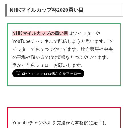
NHKマイルカップ杯2020買い目
NHKマイルカップの買い目
はツイッターや
YouTubeチャンネルで配信しようと思います。ツ
イッターで色々つぶやいてます。地方競馬や中央
の平場や儲かる？(笑)情報などつぶやいてます。
良かったらフォローお願いします。
Youtubeチャンネルを先週から本格的に始まし