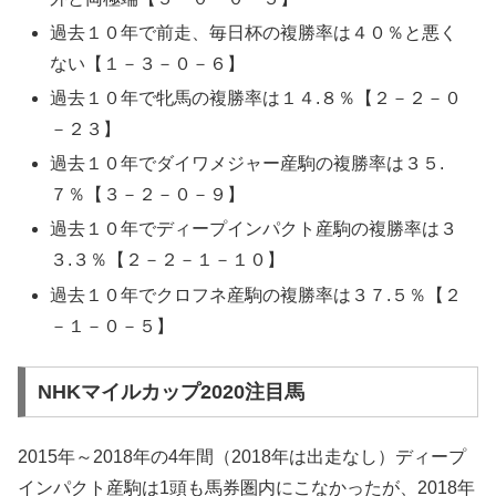
過去１０年で前走、毎日杯の複勝率は４０％と悪く
ない【１－３－０－６】
過去１０年で牝馬の複勝率は１４.８％【２－２－０
－２３】
過去１０年でダイワメジャー産駒の複勝率は３５.
７％【３－２－０－９】
過去１０年でディープインパクト産駒の複勝率は３
３.３％【２－２－１－１０】
過去１０年でクロフネ産駒の複勝率は３７.５％【２
－１－０－５】
NHKマイルカップ2020注目馬
2015年～2018年の4年間（2018年は出走なし）ディープ
インパクト産駒は1頭も馬券圏内にこなかったが、2018年