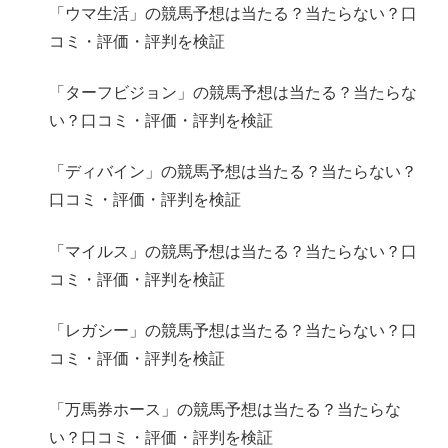
「ウマ生活」の競馬予想は当たる？当たらない？口
コミ・評価・評判を検証
「ターフビジョン」の競馬予想は当たる？当たらな
い？口コミ・評価・評判を検証
「ディバイン」の競馬予想は当たる？当たらない？
口コミ・評価・評判を検証
「マイルス」の競馬予想は当たる？当たらない？口
コミ・評価・評判を検証
「レガシー」の競馬予想は当たる？当たらない？口
コミ・評価・評判を検証
「万馬券ホース」の競馬予想は当たる？当たらな
い？口コミ・評価・評判を検証