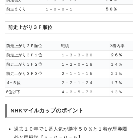
前走まくり
１－０－０－１
５０％
前走上がり３Ｆ順位
前走上がり３Ｆ順位
戦績
3着内率
前走上がり３Ｆ１位
１－３－３－２０
２６％
前走上がり３Ｆ２位
１－２－０－１８
１４％
前走上がり３Ｆ３位
２－１－１－１５
２１％
４~５位
２－２－１－２４
１７％
6位以下
４－２－５－７２
１３％
NHKマイルカップのポイント
過去１０年で１番人気が勝率５０％と１着が馬券圏
外と両極端【５－０－０－５】