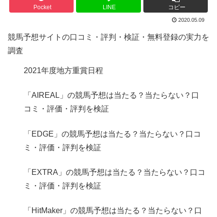
Pocket
LINE
コピー
2020.05.09
競馬予想サイトの口コミ・評判・検証・無料登録の実力を
調査
2021年度地方重賞日程
「AIREAL」の競馬予想は当たる？当たらない？口
コミ・評価・評判を検証
「EDGE」の競馬予想は当たる？当たらない？口コ
ミ・評価・評判を検証
「EXTRA」の競馬予想は当たる？当たらない？口コ
ミ・評価・評判を検証
「HitMaker」の競馬予想は当たる？当たらない？口