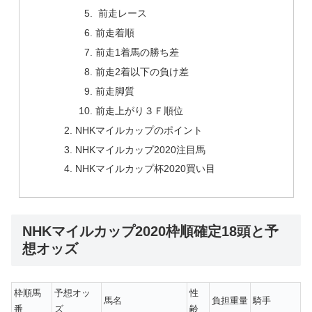
前走レース
前走着順
前走1着馬の勝ち差
前走2着以下の負け差
前走脚質
前走上がり３Ｆ順位
NHKマイルカップのポイント
NHKマイルカップ2020注目馬
NHKマイルカップ杯2020買い目
NHKマイルカップ2020枠順確定18頭と予
想オッズ
枠順馬
予想オッ
性
馬名
負担重量
騎手
番
ズ
齢