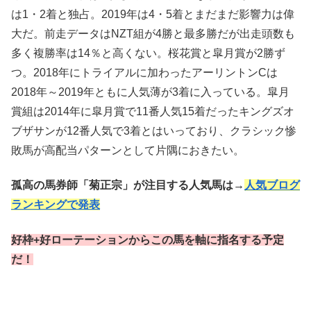
は1・2着と独占。2019年は4・5着とまだまだ影響力は偉
大だ。前走データはNZT組が4勝と最多勝だが出走頭数も
多く複勝率は14％と高くない。桜花賞と皐月賞が2勝ず
つ。2018年にトライアルに加わったアーリントンCは
2018年～2019年ともに人気薄が3着に入っている。皐月
賞組は2014年に皐月賞で11番人気15着だったキングズオ
ブザサンが12番人気で3着とはいっており、クラシック惨
敗馬が高配当パターンとして片隅におきたい。
孤高の馬券師「菊正宗」が注目する人気馬は→
人気ブログ
ランキングで発表
好枠+好ローテーションからこの馬を軸に指名する予定
だ！