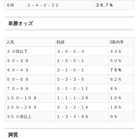
８枠
２－４－２－２２
２６.７％
単勝オッズ
人気
戦績
3着内率
３.０倍以下
３－０－０－４
４３％
３.０～３.９
１－０－０－１
５０％
４.０～４.９
２－１－０－１
７５％
５.０～６.９
２－３－３－５
６２％
７.０～９.９
０－１－０－１１
８％
１０.０～１９.９
１－１－１－２８
１０％
２０.０～２９.９
０－１－２－１４
１８％
３０.０倍以上
１－３－４－８６
９％
脚質