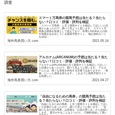
調査
スマート万馬券の競馬予想は当たる？当たら
ない？口コミ・評価・評判を検証
「スマート万馬券」と言う競馬サイトを検証してほしいと読
者からあったので、調べて見ようと思います。 スマート万
馬券は競馬を投資として捉えており、年間1,000本以上の的
中実績を生み出している競馬予想サイト。 独占契約ルート
を40以...
海外馬券買い方.com
2021.05.14
アルカナム(ARCANUM)の予想は当たる？当た
らない？口コミ・評価・評判を検証
アルカナム(ARCANUM)と言う競馬サイトを検証してほしい
と読者からあったので、調べて見ようと思います。 アルカ
ナムとは、様々な意味を内包する言葉ではありますが、「奥
義」といった意味を持ちます。 これまでに競馬予想サイト
を利用した...
海外馬券買い方.com
2021.04.27
「自由になるための馬券」の競馬予想は当た
る？当たらない？口コミ・評価・評判を検証
「自由になるための馬券」と言う競馬サイトを検証してほし
いと読者からあったので、調べて見ようと思います。 「自
由になるための馬券」は皆様を「お金の苦しみ」から自由に
します。 貴方がやることは２つだけ。 ①無料登録して買い