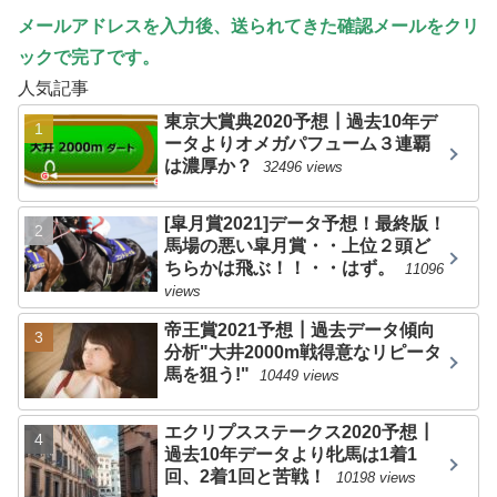
メールアドレスを入力後、送られてきた確認メールをクリ
ックで完了です。
人気記事
東京大賞典2020予想┃過去10年デ
ータよりオメガパフューム３連覇
は濃厚か？
32496 views
[皐月賞2021]データ予想！最終版！
馬場の悪い皐月賞・・上位２頭ど
ちらかは飛ぶ！！・・はず。
11096
views
帝王賞2021予想┃過去データ傾向
分析"大井2000m戦得意なリピータ
馬を狙う!"
10449 views
エクリプスステークス2020予想┃
過去10年データより牝馬は1着1
回、2着1回と苦戦！
10198 views