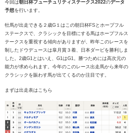
今回は
朝日杯フューチュリティステークス2022
の
データ
予想
を行います。
牡馬が出走できる２歳G１はこの朝日杯FSとホープフル
ステークスで、クラシックを目標にする馬はホープフルス
テークスを重視する傾向がありますが、昨年このレースを
制したドウデュースは皐月賞３着、日本ダービを勝利しま
した。2歳G1とはいえ、G1はG1。勝つためには高次元の
能力が求められます。今年のこのレース出走馬から来年の
クラシックを賑わす馬が出てくるのか注目です。
まずは出走表はこちら