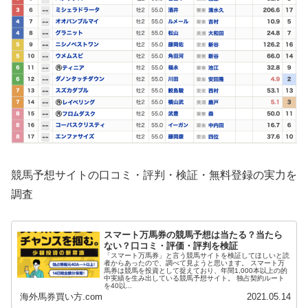
競馬予想サイトの口コミ・評判・検証・無料登録の実力を
調査
スマート万馬券の競馬予想は当たる？当たら
ない？口コミ・評価・評判を検証
「スマート万馬券」と言う競馬サイトを検証してほしいと読
者からあったので、調べて見ようと思います。 スマート万
馬券は競馬を投資として捉えており、年間1,000本以上の的
中実績を生み出している競馬予想サイト。 独占契約ルート
を40以...
海外馬券買い方.com
2021.05.14