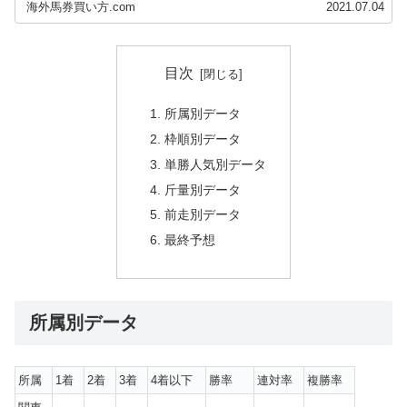
海外馬券買い方.com
2021.07.04
目次
所属別データ
枠順別データ
単勝人気別データ
斤量別データ
前走別データ
最終予想
所属別データ
所属
1着
2着
3着
4着以下
勝率
連対率
複勝率