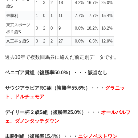
1
3
2
18
4.2%
16.7%
25.0%
歳S
未勝利
1
0
1
11
7.7%
7.7%
15.4%
東京スポーツ
0
2
0
9
0.0%
18.2%
18.2%
杯２歳S
京王杯２歳S
0
2
2
27
0.0%
6.5%
12.9%
過去10年で複数回馬券に絡んだ前走別データです。
ベニゴア賞組（複勝率50.0%）・・・該当なし
サウジアラビアRC組（複勝率55.6%）・・・
グラニッ
ト、ドルチェモア
デイリー杯２歳S組（複勝率25.0%）・・・
オールパルフ
ェ、ダノンタッチダウン
未勝利組（複勝率15.4%）・・
・
ニシノベストワン