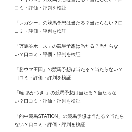
コミ・評価・評判を検証
「レガシー」の競馬予想は当たる？当たらない？口
コミ・評価・評判を検証
「万馬券ホース」の競馬予想は当たる？当たらな
い？口コミ・評価・評判を検証
「勝ウマ王国」の競馬予想は当たる？当たらない？
口コミ・評価・評判を検証
「暁-あかつき-」の競馬予想は当たる？当たらな
い？口コミ・評価・評判を検証
「的中競馬STATION」の競馬予想は当たる？当たら
ない？口コミ・評価・評判を検証