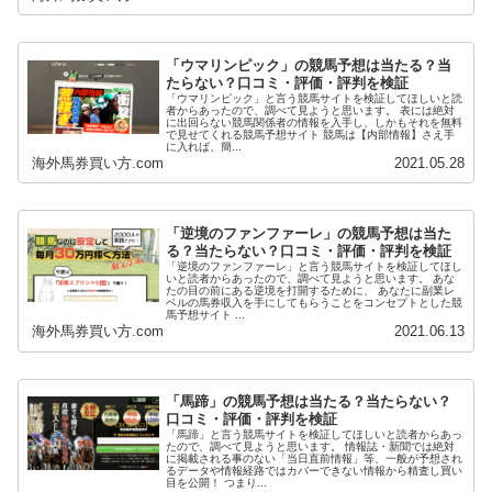
「ウマリンピック」の競馬予想は当たる？当
たらない？口コミ・評価・評判を検証
「ウマリンピック」と言う競馬サイトを検証してほしいと読
者からあったので、調べて見ようと思います。 表には絶対
に出回らない競馬関係者の情報を入手し、しかもそれを無料
で見せてくれる競馬予想サイト 競馬は【内部情報】さえ手
に入れば、簡...
海外馬券買い方.com
2021.05.28
「逆境のファンファーレ」の競馬予想は当た
る？当たらない？口コミ・評価・評判を検証
「逆境のファンファーレ」と言う競馬サイトを検証してほし
いと読者からあったので、調べて見ようと思います。 あな
たの目の前にある逆境を打開するために、 あなたに副業レ
ベルの馬券収入を手にしてもらうことをコンセプトとした競
馬予想サイト ...
海外馬券買い方.com
2021.06.13
「馬蹄」の競馬予想は当たる？当たらない？
口コミ・評価・評判を検証
「馬蹄」と言う競馬サイトを検証してほしいと読者からあっ
たので、調べて見ようと思います。 情報誌・新聞では絶対
に掲載される事のない「当日直前情報」等、一般が予想され
るデータや情報経路ではカバーできない情報から精査し買い
目を公開！ つまり...