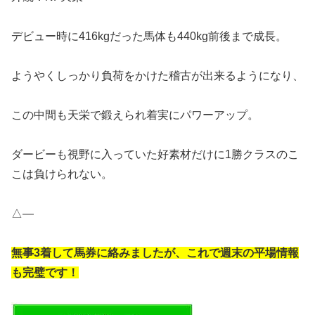
デビュー時に416kgだった馬体も440kg前後まで成長。
ようやくしっかり負荷をかけた稽古が出来るようになり、
この中間も天栄で鍛えられ着実にパワーアップ。
ダービーも視野に入っていた好素材だけに1勝クラスのこ
こは負けられない。
△—
無事3着して馬券に絡みましたが、これで週末の平場情報
も完璧です！