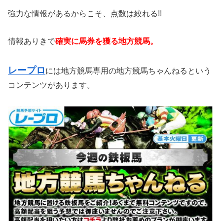
強力な情報があるからこそ、点数は絞れる!!
情報ありきで
確実に馬券を獲る地方競馬。
レープロ
には地方競馬専用の地方競馬ちゃんねるという
コンテンツがあります。