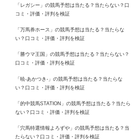
「レガシー」の競馬予想は当たる？当たらない？口
コミ・評価・評判を検証
「万馬券ホース」の競馬予想は当たる？当たらな
い？口コミ・評価・評判を検証
「勝ウマ王国」の競馬予想は当たる？当たらない？
口コミ・評価・評判を検証
「暁-あかつき-」の競馬予想は当たる？当たらな
い？口コミ・評価・評判を検証
「的中競馬STATION」の競馬予想は当たる？当たら
ない？口コミ・評価・評判を検証
「穴馬特選情報よろずや」の競馬予想は当たる？当
たらない？口コミ・評価・評判を検証