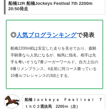
船橋12R 船橋Jockeys Festival 7th 2200m
20:50発走
◎
人気ブログランキング
で発表
船橋2200m戦は安定した走りを見せており、森騎
手騎乗なら人気になるが、軸馬に指名。相手は先
手を奪いそうな7番ジーガーワールド。自力上位の
8番リメンブランス。4走前に同コース勝っている
10番ルフレシャンスの3頭とする。
船橋Ｊｏｃｋｅｙｓ Ｆｅｓｔｉｖａｌ ７
ｔｈＣ２選抜馬 2200ｍ（左）