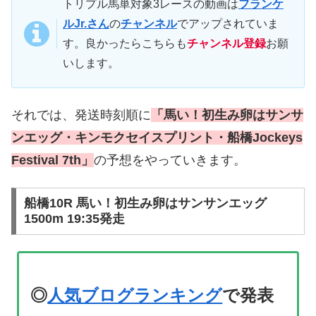
トリプル馬単対象3レースの動画は
フランケ
ルJr.さん
の
チャンネル
でアップされていま
す。良かったらこちらも
チャンネル登録
お願
いします。
それでは、発送時刻順に
「馬い！初生み卵はサンサ
ンエッグ・キンモクセイスプリント・船橋Jockeys
Festival 7th
」
の予想をやっていきます。
船橋10R 馬い！初生み卵はサンサンエッグ
1500m 19:35発走
◎
人気ブログランキング
で発表