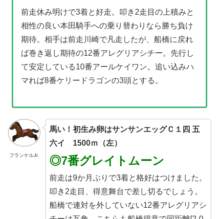
前走休み明けで3着と好走。叩き2走目の上積みと
相性の良い本田騎手への乗り替わりなら勝ち負け
期待。相手は前走川崎で凡走したが、船橋に戻れ
ば巻き返し期待の12番アレグリアシチー。先行し
て安定している10番アールケイワン。追い込みハ
マれば8番ケリードラゴンの3頭とする。
馬い！初生み卵はサンサンエッグＣ１四 五
六イ 1500ｍ（左）
フランケルJr.
◎7番グレイトムーン
前走は9か月ぶりで3着と格好はつけました。
叩き2走目、得意舞台で差し切るでしょう。
船橋で連対を外していない12番アレグリアシ
チーは互角、こちらも船橋得意で同距離[2-0-