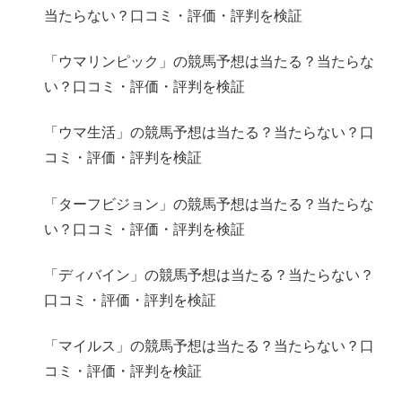
当たらない？口コミ・評価・評判を検証
「ウマリンピック」の競馬予想は当たる？当たらな
い？口コミ・評価・評判を検証
「ウマ生活」の競馬予想は当たる？当たらない？口
コミ・評価・評判を検証
「ターフビジョン」の競馬予想は当たる？当たらな
い？口コミ・評価・評判を検証
「ディバイン」の競馬予想は当たる？当たらない？
口コミ・評価・評判を検証
「マイルス」の競馬予想は当たる？当たらない？口
コミ・評価・評判を検証