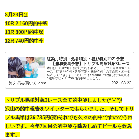
8月23日は
10R 2,160円的中🎯
11R 800円的中🎯
12R 740円的中🎯
紅染月特別・処暑特別・昼顔特別2021予想
┃【浦和競馬予想】トリプル馬単対象3レース
本日は、8月23日（浦和)で行われる、トリプル馬単対象３レ
ース「紅染月特別・処暑特別・昼顔特別」の本命馬と相手を
発表していきます。8月19日はYoutubeで配信した流星賞は
3連単◎〇▲１,730円的中🎯しました。 ...
海外馬券買い方.com
2021.08.22
トリプル馬単対象3レース全て的中🎯しました(^▽^)/
沢山の的中報告をツイッターでもらいました。そしてトリ
プル馬単は36,735円(笑)それでも久々の的中ですのでうれ
しいです。今年7回目の的中🎯を噛みしめてビールを飲み
ます。