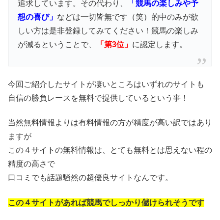
追求しています。その代わり、
「競馬の楽しみや予
想の喜び」
などは一切皆無です（笑）的中のみが欲
しい方は是非登録してみてください！競馬の楽しみ
が減るということで、
「第3位」
に認定します。
今回ご紹介したサイトが凄いところはいずれのサイトも
自信の勝負レースを無料で提供しているという事！
当然無料情報よりは有料情報の方が精度が高い訳ではあり
ますが
この４サイトの無料情報は、とても無料とは思えない程の
精度の高さで
口コミでも話題騒然の超優良サイトなんです。
この４サイトがあれば競馬でしっかり儲けられそうです