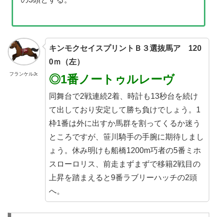
キンモクセイスプリントＢ３選抜馬ア 120
0ｍ（左）
フランケルJr.
◎1番ノートゥルレーヴ
同舞台で2戦連続2着、時計も13秒台を続け
て出しており安定して勝ち負けでしょう。1
枠1番は外に出すか馬群を割ってくるか迷う
ところですが、笹川騎手の手腕に期待しまし
ょう。休み明けも船橋1200m巧者の5番ミホ
スローロリス、前走まずまずで移籍2戦目の
上昇を踏まえると9番ラブリーハッチの2頭
へ。