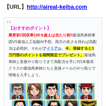
【URL】
http://aireal-keiba.com
【おすすめポイント】
業界初!!回収率100％超えは当たり前!!
最強馬券師軍
団VS最強人工知能AI予想。両方の良さを得れば高配
当は必然的。それが
アイリアル
。
今、登録すると3
万円部のポイントを期間限定でプレゼント。
最強馬
券師と直接やり取りできて高配当を手に!!日本最高
クラスの最強馬券師たちと直接メールのやり取りで
情報を入手しよう。