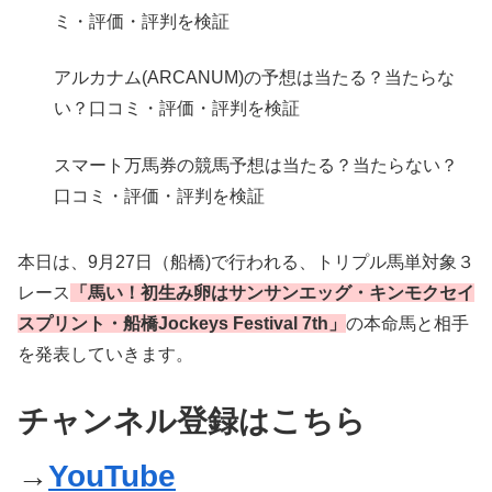
ミ・評価・評判を検証
アルカナム(ARCANUM)の予想は当たる？当たらな
い？口コミ・評価・評判を検証
スマート万馬券の競馬予想は当たる？当たらない？
口コミ・評価・評判を検証
本日は、9月27日（船橋)で行われる、トリプル馬単対象３
レース
「馬い！初生み卵はサンサンエッグ・キンモクセイ
スプリント・船橋Jockeys Festival 7th
」
の本命馬と相手
を発表していきます。
チャンネル登録はこちら
→
YouTube