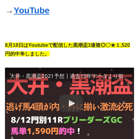
→
YouTube
8月18日はYoutubeで配信した黒潮盃3連複◎〇★１,520
円的中🎯しました。
大井・黒潮盃2021予想┃過去10年データより前走「JDD」組が3勝。複勝率45.5％と軸馬に最適