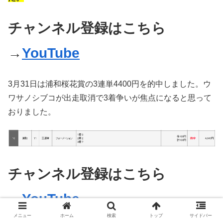
チャンネル登録はこちら
→
YouTube
3月31日は浦和桜花賞の3連単4400円を的中しました。ウ
ワサノシブコが出走取消で3着争いが焦点になると思って
おりました。
チャンネル登録はこちら
→
YouTube
メニュー
ホーム
検索
トップ
サイドバー