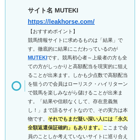
サイト名 MUTEKI
https://leakhorse.com/
【おすすめポイント】
競馬情報サイトに求めるものは「結果」で
す。徹底的に結果にこだわっているのが
MUTEKI
です。競馬初心者～上級者の方も全
ての方がしっかりと高額配当を現実的に狙え
ることが出来ます。しかも少点数で高額配当
を狙うので会員はローリスク・ハイリターン
で競馬を楽しみながら儲けることが出来ま
す。「結果や信頼なくして、存在意義無
し！」まで語るサイトなので、その実力は本
物です。
それでもまだ疑い深い人には「永久
全額返還保証確約」もあります。
ここまで会
員のことしか考えていないサイトに巡り合え