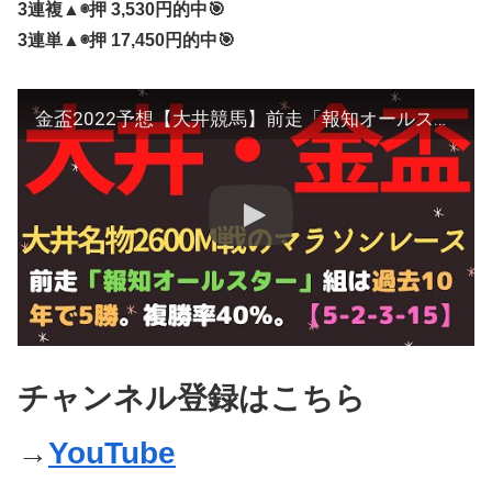
3連複▲◉押 3,530円的中🎯
3連単▲◉押 17,450円的中🎯
金盃2022予想【大井競馬】前走「報知オールスターカップ」組は過去10年で5勝。【5-2-3-25】複勝率40%
チャンネル登録はこちら
→
YouTube