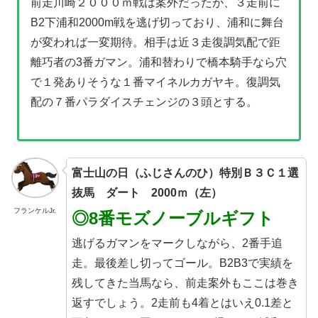
前走川崎２０００ｍ戦は案外だったが、３走前に
B2下浦和2000m戦を逃げ切っており、浦和に舞台
が変われば一変期待。相手は近３走復調気配で距
離巧者の3番ガマン。浦和替わりで橋本騎手なら穴
で１発ありそうな１番マイネルカガヤキ。復調気
配の７番パラダイスチェンジの３頭とする。
富士山の日（ふじさんのひ）特別Ｂ３Ｃ１選
抜馬 ダート 2000ｍ（左）
フランケルJr.
◎8番モズノーブルギフト
逃げるガマンをマークしながら、2番手追
走。最後差し切ってゴール。B2B3で実績を
残してきた当馬なら、前走案外もここは巻き
返すでしょう。2走前も4着とはいえ0.1差と