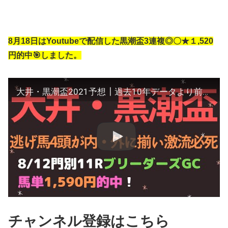
8月18日はYoutubeで配信した黒潮盃3連複◎〇★１,520
円的中🎯しました。
大井・黒潮盃2021予想┃過去10年データより前走「JDD」組が3勝。複勝率45.5％と軸馬に最適
チャンネル登録はこちら