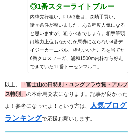
◎1番スターライトブルー
内枠先行狙い、叩き3走目、森騎手買い、
諸々条件が整いました。ある程度人気になる
と思いますが、狙うべきでしょう。相手筆頭
は地力上位もなかなか馬券にならない4番デ
イジーカーニバル、枠もいいところを当てた
6番クロスフーガ、浦和1500m内枠なら好走
できていた11番トーセンマルコ。
以上、
「富士山の日特別・ユングフラウ賞・アルプ
ス特別
」
の本命馬発表になります。記事が良かった
人気ブログ
よ！参考になったよ！という方は、
ランキング
で応援お願いします。