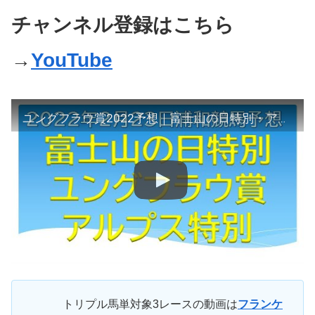
チャンネル登録はこちら
→
YouTube
ユングフラウ賞2022予想｜富士山の日特別・アルプス特別【2022年2月23日浦和競馬予想】
トリプル馬単対象3レースの動画は
フランケ