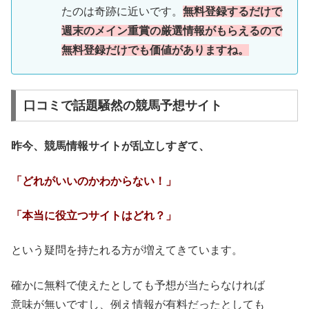
たのは奇跡に近いです。
無料登録するだけで
週末のメイン重賞の厳選情報がもらえるので
無料登録だけでも価値がありますね。
口コミで話題騒然の競馬予想サイト
昨今、競馬情報サイトが乱立しすぎて、
「どれがいいのかわからない！」
「本当に役立つサイトはどれ？」
という疑問を持たれる方が増えてきています。
確かに無料で使えたとしても予想が当たらなければ
意味が無いですし、例え情報が有料だったとしても