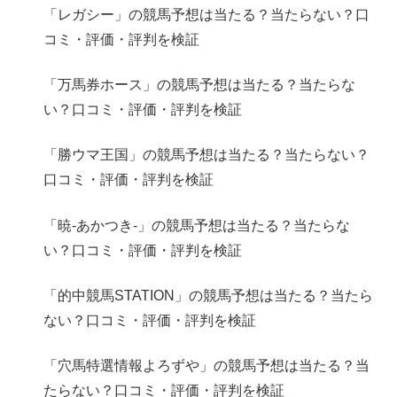
「レガシー」の競馬予想は当たる？当たらない？口
コミ・評価・評判を検証
「万馬券ホース」の競馬予想は当たる？当たらな
い？口コミ・評価・評判を検証
「勝ウマ王国」の競馬予想は当たる？当たらない？
口コミ・評価・評判を検証
「暁-あかつき-」の競馬予想は当たる？当たらな
い？口コミ・評価・評判を検証
「的中競馬STATION」の競馬予想は当たる？当たら
ない？口コミ・評価・評判を検証
「穴馬特選情報よろずや」の競馬予想は当たる？当
たらない？口コミ・評価・評判を検証