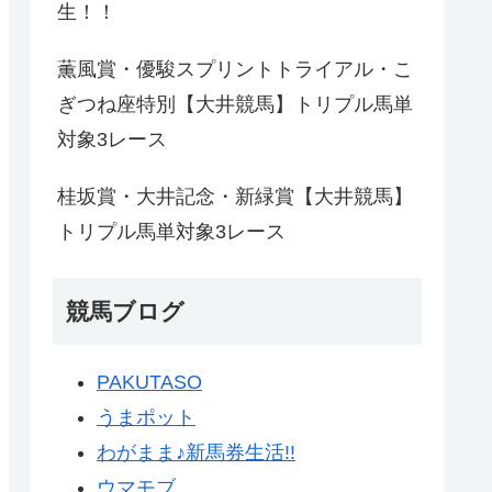
生！！
薫風賞・優駿スプリントトライアル・こ
ぎつね座特別【大井競馬】トリプル馬単
対象3レース
桂坂賞・大井記念・新緑賞【大井競馬】
トリプル馬単対象3レース
競馬ブログ
PAKUTASO
うまポット
わがまま♪新馬券生活!!
ウマモブ