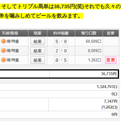
してトリプル馬単は36,735円(笑)それでも久々の
🎯を噛みしめてビールを飲みます。