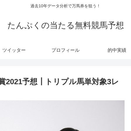
過去10年データ分析で万馬券を狙う！
たんぷくの当たる無料競馬予想
ツイッター
プロフィール
的中実績
賞2021予想┃トリプル馬単対象3レ