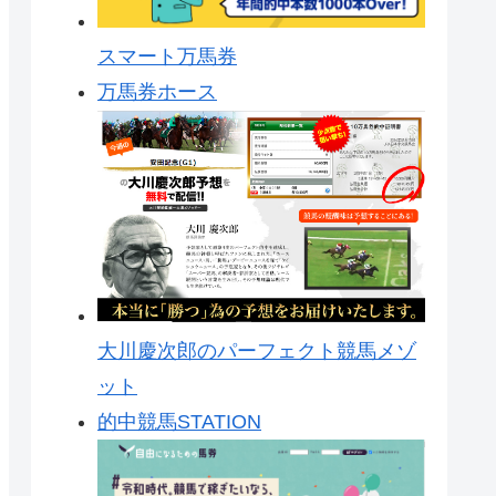
スマート万馬券
万馬券ホース
大川慶次郎のパーフェクト競馬メゾ
ット
的中競馬STATION