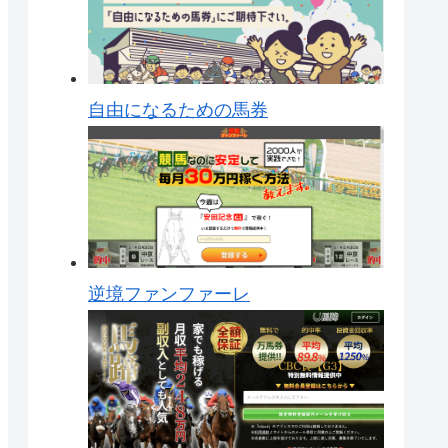
自由になるための馬券
逆境ファンファーレ