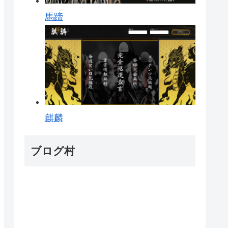
馬蹄
麒麟
ブログ村