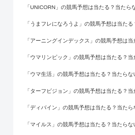
「UNICORN」の競馬予想は当たる？当た
「うまフレになろうよ」の競馬予想は当たる
「アーニングインデックス」の競馬予想は当
「ウマリンピック」の競馬予想は当たる？当
「ウマ生活」の競馬予想は当たる？当たらな
「ターフビジョン」の競馬予想は当たる？当
「ディバイン」の競馬予想は当たる？当たら
「マイルス」の競馬予想は当たる？当たらな