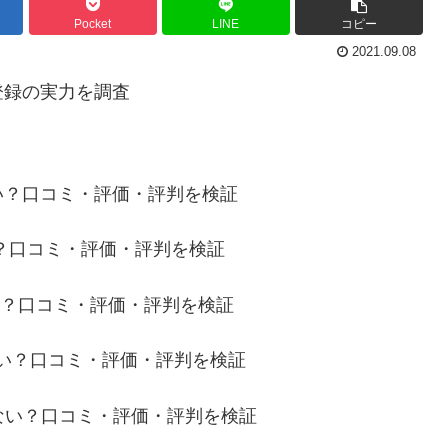
Pocket
LINE
コピー
2021.09.08
登録の実力を調査
ない？口コミ・評価・評判を検証
？口コミ・評価・評判を検証
い？口コミ・評価・評判を検証
らない？口コミ・評価・評判を検証
らない？口コミ・評価・評判を検証