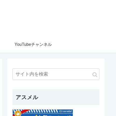
YouTubeチャンネル
アスメル