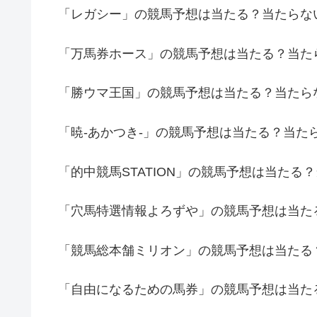
「レガシー」の競馬予想は当たる？当たらな
「万馬券ホース」の競馬予想は当たる？当た
「勝ウマ王国」の競馬予想は当たる？当たら
「暁-あかつき-」の競馬予想は当たる？当た
「的中競馬STATION」の競馬予想は当た
「穴馬特選情報よろずや」の競馬予想は当た
「競馬総本舗ミリオン」の競馬予想は当たる
「自由になるための馬券」の競馬予想は当た