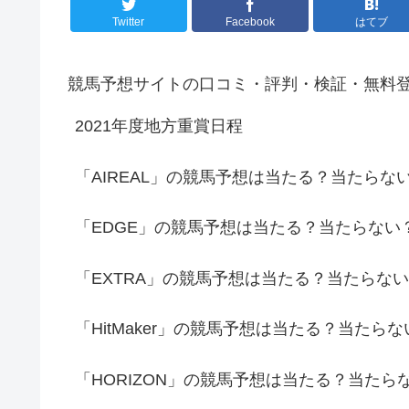
Twitter
Facebook
はてブ
競馬予想サイトの口コミ・評判・検証・無料
2021年度地方重賞日程
「AIREAL」の競馬予想は当たる？当たら
「EDGE」の競馬予想は当たる？当たらない
「EXTRA」の競馬予想は当たる？当たらな
「HitMaker」の競馬予想は当たる？当た
「HORIZON」の競馬予想は当たる？当た