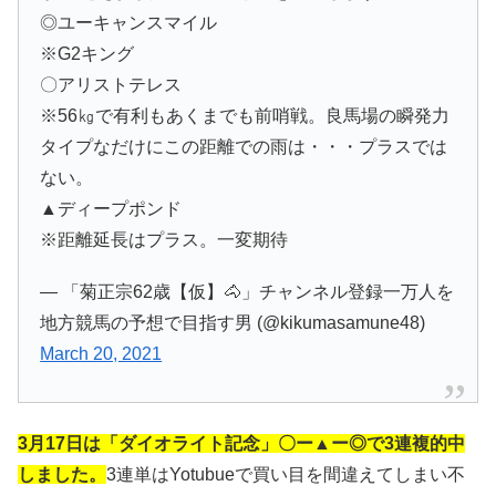
◎ユーキャンスマイル
※G2キング
〇アリストテレス
※56㎏で有利もあくまでも前哨戦。良馬場の瞬発力
タイプなだけにこの距離での雨は・・・プラスでは
ない。
▲ディープポンド
※距離延長はプラス。一変期待
— 「菊正宗62歳【仮】🐴」チャンネル登録一万人を
地方競馬の予想で目指す男 (@kikumasamune48)
March 20, 2021
3月17日は「ダイオライト記念」〇ー▲ー◎で3連複的中
しました。
3連単はYotubueで買い目を間違えてしまい不