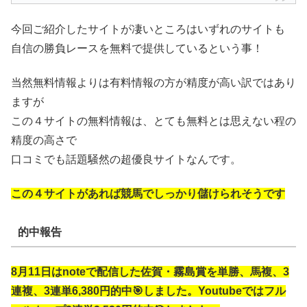
今回ご紹介したサイトが凄いところはいずれのサイトも
自信の勝負レースを無料で提供しているという事！
当然無料情報よりは有料情報の方が精度が高い訳ではあり
ますが
この４サイトの無料情報は、とても無料とは思えない程の
精度の高さで
口コミでも話題騒然の超優良サイトなんです。
この４サイトがあれば競馬でしっかり儲けられそうです
的中報告
8月11日はnoteで配信した佐賀・霧島賞を単勝、馬複、3
連複、3連単6,380円的中🎯しました。Youtubeではフル