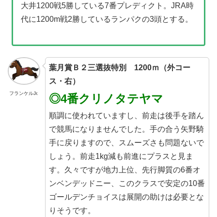
大井1200戦5勝している7番プレディクト。JRA時
代に1200m戦2勝しているランパクの3頭とする。
葉月賞Ｂ２三選抜特別 1200ｍ（外コー
ス・右）
フランケルJr.
◎4番クリノタテヤマ
順調に使われていますし、前走は後手を踏ん
で競馬になりませんでした。手の合う矢野騎
手に戻りますので、スムーズさも問題ないで
しょう。前走1kg減も前進にプラスと見ま
す。久々ですが地力上位、先行脚質の6番オ
ンベンデッドニー、このクラスで安定の10番
ゴールデンチョイスは展開の助けは必要とな
りそうです。