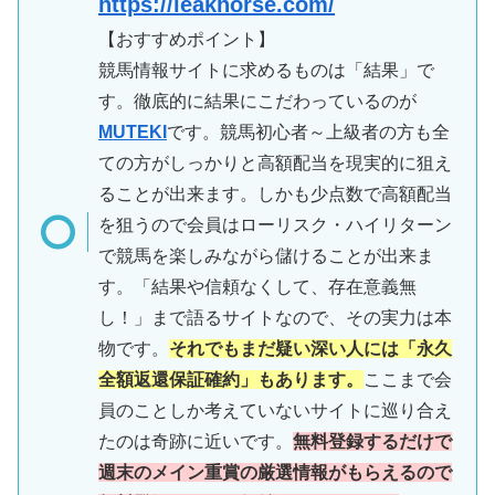
https://leakhorse.com/
【おすすめポイント】
競馬情報サイトに求めるものは「結果」で
す。徹底的に結果にこだわっているのが
MUTEKI
です。競馬初心者～上級者の方も全
ての方がしっかりと高額配当を現実的に狙え
ることが出来ます。しかも少点数で高額配当
を狙うので会員はローリスク・ハイリターン
で競馬を楽しみながら儲けることが出来ま
す。「結果や信頼なくして、存在意義無
し！」まで語るサイトなので、その実力は本
物です。
それでもまだ疑い深い人には「永久
全額返還保証確約」もあります。
ここまで会
員のことしか考えていないサイトに巡り合え
たのは奇跡に近いです。
無料登録するだけで
週末のメイン重賞の厳選情報がもらえるので