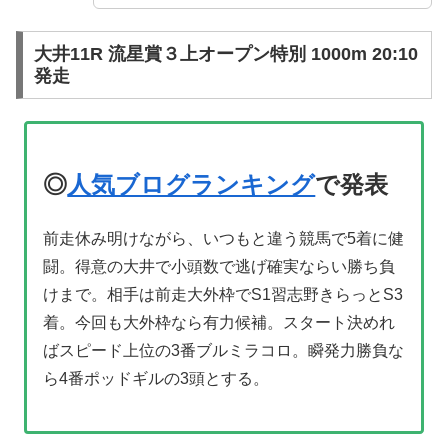
大井11R 流星賞３上オープン特別 1000m 20:10
発走
◎
人気ブログランキング
で発表
前走休み明けながら、いつもと違う競馬で5着に健
闘。得意の大井で小頭数で逃げ確実ならい勝ち負
けまで。相手は前走大外枠でS1習志野きらっとS3
着。今回も大外枠なら有力候補。スタート決めれ
ばスピード上位の3番ブルミラコロ。瞬発力勝負な
ら4番ポッドギルの3頭とする。