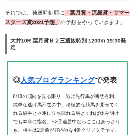
それでは、発送時刻順に
「葉月賞・流星賞・サマー
スターズ賞2021予想
」
の予想をやっていきます。
大井10R 葉月賞Ｂ２三選抜特別 1200m 19:30発
走
◎
人気ブログランキング
で発表
8/18の傾向を見る限り、逃げ先行馬が断然有利。
純粋な逃げ馬不在の中、積極的な競馬を見せてく
れる騎手と器用に立ち回れる馬とくれば休み明け
でも本命に指名。B2②連勝中ならここはあっさり
も。相手は2走前が好内容な4番クリノタテヤマ。