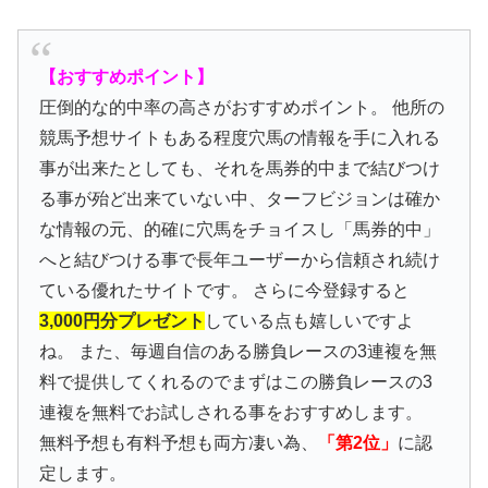
【おすすめポイント】
圧倒的な的中率の高さがおすすめポイント。 他所の
競馬予想サイトもある程度穴馬の情報を手に入れる
事が出来たとしても、それを馬券的中まで結びつけ
る事が殆ど出来ていない中、ターフビジョンは確か
な情報の元、的確に穴馬をチョイスし「馬券的中」
へと結びつける事で長年ユーザーから信頼され続け
ている優れたサイトです。 さらに今登録すると
3,000円分プレゼント
している点も嬉しいですよ
ね。 また、毎週自信のある勝負レースの3連複を無
料で提供してくれるのでまずはこの勝負レースの3
連複を無料でお試しされる事をおすすめします。
無料予想も有料予想も両方凄い為、
「第2位」
に認
定します。