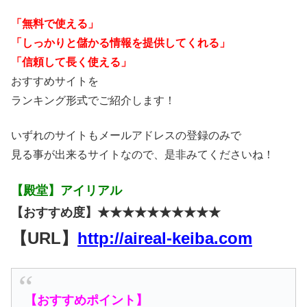
「無料で使える」
「しっかりと儲かる情報を提供してくれる」
「信頼して長く使える」
おすすめサイトを
ランキング形式でご紹介します！
いずれのサイトもメールアドレスの登録のみで
見る事が出来るサイトなので、是非みてくださいね！
【殿堂】アイリアル
【おすすめ度】★★★★★★★★★★
【URL】
http://aireal-keiba.com
【おすすめポイント】