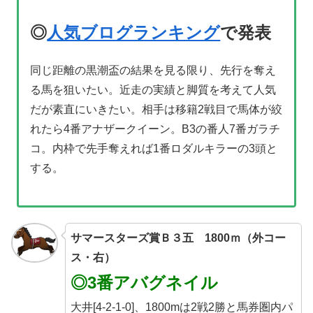
◎
人気ブログランキング
で発表
同じ距離の黒潮盃の結果を見る限り、先行を奪え
る馬を狙いたい。近走の実績と脚質を考えて人気
だが素直にいきたい。相手は移籍2戦目で馬体が絞
れたら4番アナザークイーン。B3の番人7番ガラチ
コ。内枠で先手奪えれば1番ロダルキラーの3頭と
する。
サマースターズ賞Ｂ３五 1800ｍ（外コー
ス・右）
◎3番アバグネイル
大井[4-2-1-0]、1800mは2戦2勝と馬券圏内パ