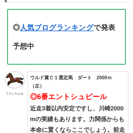
◎
人気ブログランキング
で発表
予想中
ウルド賞Ｃ１選定馬 ダート 2000ｍ
（左）
フランケルJr.
◎6番エントシュピール
近走3着以内安定ですし、川崎2000
mの実績もあります。力関係からも
本命に置くならここでしょう。前走