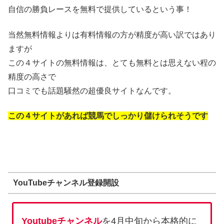
自信の勝負レースを無料で提供しているという事！
当然無料情報よりは有料情報の方が精度が高い訳ではあり
ますが
この４サイトの無料情報は、とても無料とは思えない程の
精度の高さで
口コミでも話題騒然の超優良サイトなんです。
この４サイトがあれば競馬でしっかり儲けられそうです
YouTubeチャンネル登録開設
Youtubeチャンネル
を4月中旬から本格的に