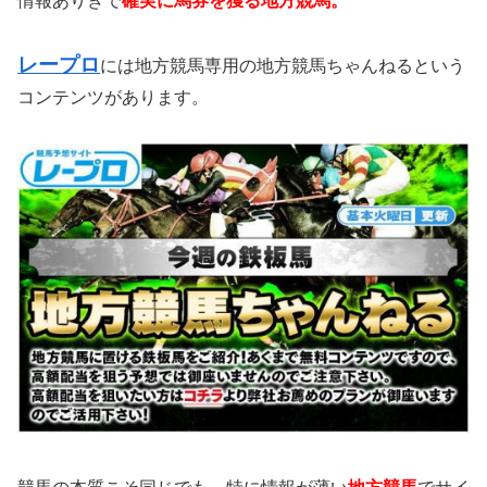
情報ありきで
確実に馬券を獲る地方競馬。
レープロ
には地方競馬専用の地方競馬ちゃんねるという
コンテンツがあります。