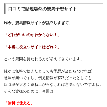
口コミで話題騒然の競馬予想サイト
昨今、競馬情報サイトが乱立しすぎて、
「どれがいいのかわからない！」
「本当に役立つサイトはどれ？」
という疑問を持たれる方が増えてきています。
確かに無料で使えたとしても予想が当たらなければ
意味が無いですし、例え情報が有料だったとしても
回収率が大きく跳ね上がらなければ意味がないですよね。
そんな皆様のために、今回は
「無料で使える」