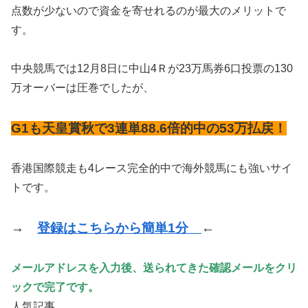
点数が少ないので資金を寄せれるのが最大のメリットで
す。
中央競馬では12月8日に中山4Ｒが23万馬券6口投票の130
万オーバーは圧巻でしたが、
G1も天皇賞秋で3連単88.6倍的中の53万払戻！
香港国際競走も4レース完全的中で海外競馬にも強いサイ
トです。
→
登録はこちらから簡単1分
←
メールアドレスを入力後、送られてきた確認メールをクリ
ックで完了です。
人気記事