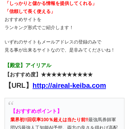
「しっかりと儲かる情報を提供してくれる」
「信頼して長く使える」
おすすめサイトを
ランキング形式でご紹介します！
いずれのサイトもメールアドレスの登録のみで
見る事が出来るサイトなので、是非みてくださいね！
【殿堂】アイリアル
【おすすめ度】★★★★★★★★★★
【URL】
http://aireal-keiba.com
【おすすめポイント】
業界初!!回収率100％超えは当たり前!!
最強馬券師軍
団VS最強人工知能AI予想。両方の良さを得れば高配