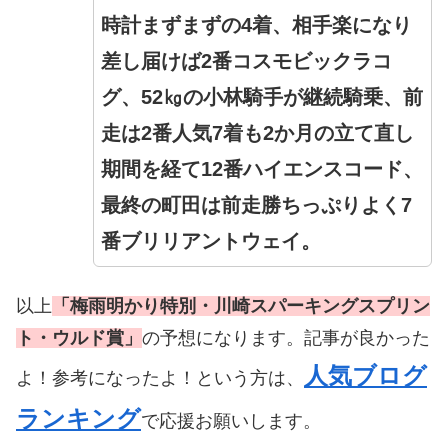
時計まずまずの4着、相手楽になり
差し届けば2番コスモビックラコ
グ、52㎏の小林騎手が継続騎乗、前
走は2番人気7着も2か月の立て直し
期間を経て12番ハイエンスコード、
最終の町田は前走勝ちっぷりよく7
番ブリリアントウェイ。
以上
「梅雨明かり特別・川崎スパーキングスプリン
ト・ウルド賞」
の予想になります。記事が良かった
人気ブログ
よ！参考になったよ！という方は、
ランキング
で応援お願いします。