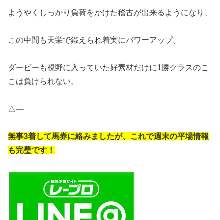
ようやくしっかり負荷をかけた稽古が出来るようになり、
この中間も天栄で鍛えられ着実にパワーアップ。
ダービーも視野に入っていた好素材だけに1勝クラスのこ
こは負けられない。
△—
無事3着して馬券に絡みましたが、これで週末の平場情報
も完璧です！