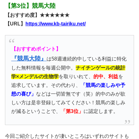
【第3位】競馬大陸
【おすすめ度】★★★★★★
【URL】
https://www.kb-tairiku.net/
【おすすめポイント】
『競馬大陸』
は58週連続的中している利益に特化
した無料情報を毎週公開中。
ナイチンゲールの統計
学×メンデルの生物学
を取りいれて、
的中、利益
を
追求しています。その代わり、
「競馬の楽しみや予
想の喜び」
などは一切皆無です（笑）的中のみが欲
しい方は是非登録してみてください！競馬の楽しみ
が減るということで、
「第3位」
に認定します。
今回ご紹介したサイトが凄いところはいずれのサイトも