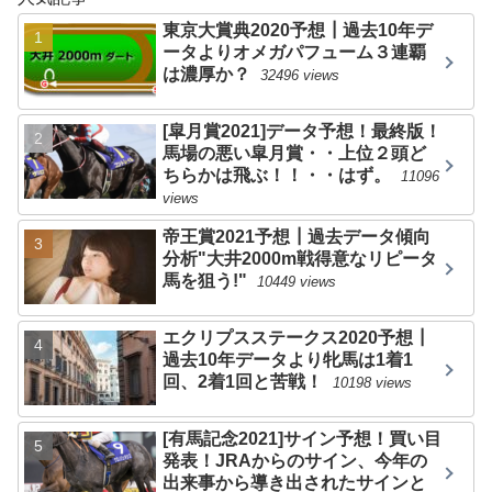
東京大賞典2020予想┃過去10年デ
ータよりオメガパフューム３連覇
は濃厚か？
32496 views
[皐月賞2021]データ予想！最終版！
馬場の悪い皐月賞・・上位２頭ど
ちらかは飛ぶ！！・・はず。
11096
views
帝王賞2021予想┃過去データ傾向
分析"大井2000m戦得意なリピータ
馬を狙う!"
10449 views
エクリプスステークス2020予想┃
過去10年データより牝馬は1着1
回、2着1回と苦戦！
10198 views
[有馬記念2021]サイン予想！買い目
発表！JRAからのサイン、今年の
出来事から導き出されたサインと