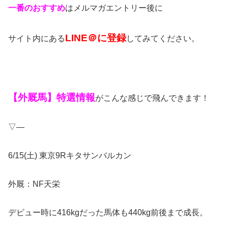
一番のおすすめ
はメルマガエントリー後に
LINE＠に登録
サイト内にある
してみてください。
【外厩馬】特選情報
がこんな感じで飛んできます！
▽—
6/15(土) 東京9Rキタサンバルカン
外厩：NF天栄
デビュー時に416kgだった馬体も440kg前後まで成長。