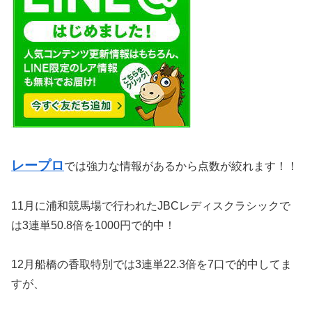
レープロ
では強力な情報があるから点数が絞れます！！
11月に浦和競馬場で行われたJBCレディスクラシックで
は3連単50.8倍を1000円で的中！
12月船橋の香取特別では3連単22.3倍を7口で的中してま
すが、