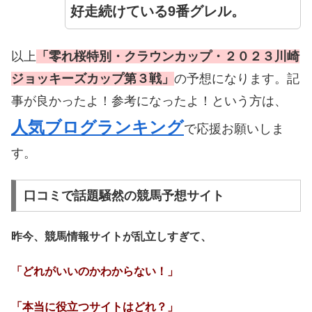
好走続けている9番グレル。
以上
「零れ桜特別・クラウンカップ・２０２３川崎
ジョッキーズカップ第３戦」
の予想になります。記
事が良かったよ！参考になったよ！という方は、
人気ブログランキング
で応援お願いしま
す。
口コミで話題騒然の競馬予想サイト
昨今、競馬情報サイトが乱立しすぎて、
「どれがいいのかわからない！」
「本当に役立つサイトはどれ？」