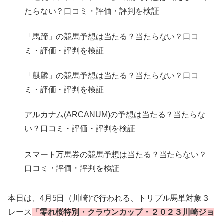
たらない？口コミ・評価・評判を検証
「馬蹄」の競馬予想は当たる？当たらない？口コ
ミ・評価・評判を検証
「麒麟」の競馬予想は当たる？当たらない？口コ
ミ・評価・評判を検証
アルカナム(ARCANUM)の予想は当たる？当たらな
い？口コミ・評価・評判を検証
スマート万馬券の競馬予想は当たる？当たらない？
口コミ・評価・評判を検証
本日は、4月5日（川崎)で行われる、トリプル馬単対象３
レース
「零れ桜特別・クラウンカップ・２０２３川崎ジョ