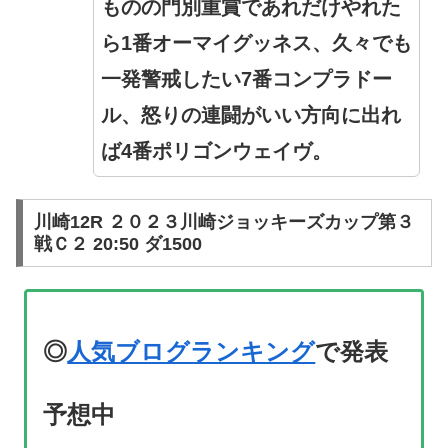
ものの門別重賞であれだけやれた
ら1番オーマイグッネス、久々でも
一発警戒したい7番コンプラドー
ル、怒りの連闘がいい方向に出れ
ば4番ポリゴンウェイヴ。
川崎12R ２０２３川崎ジョッキーズカップ第３
戦Ｃ２ 20:50 ダ1500
◎
人気ブログランキング
で発表
予想中