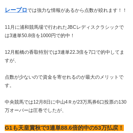
レープロ
では強力な情報があるから点数が絞れます！！
11月に浦和競馬場で行われたJBCレディスクラシックで
は3連単50.8倍を1000円で的中！
12月船橋の香取特別では3連単22.3倍を7口で的中してま
すが、
点数が少ないので資金を寄せれるのが最大のメリットで
す。
中央競馬では12月8日に中山4Ｒが23万馬券6口投票の130
万オーバーは圧巻でしたが、
G1も天皇賞秋で3連単88.6倍的中の53万払戻！