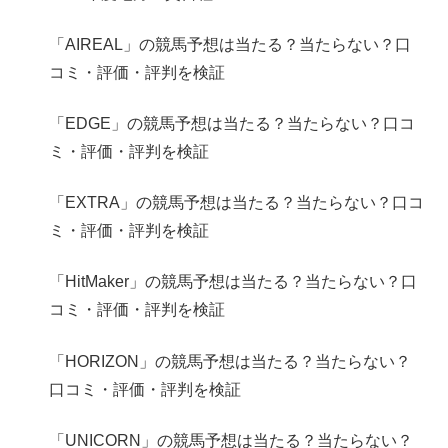
「AIREAL」の競馬予想は当たる？当たらない？口
コミ・評価・評判を検証
「EDGE」の競馬予想は当たる？当たらない？口コ
ミ・評価・評判を検証
「EXTRA」の競馬予想は当たる？当たらない？口コ
ミ・評価・評判を検証
「HitMaker」の競馬予想は当たる？当たらない？口
コミ・評価・評判を検証
「HORIZON」の競馬予想は当たる？当たらない？
口コミ・評価・評判を検証
「UNICORN」の競馬予想は当たる？当たらない？