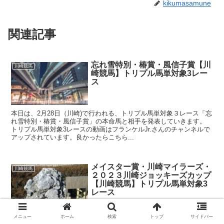
kikumasamune
関連記事
忘れ雪特別・椿賞・風信子賞【川
川崎競馬
崎競馬】トリプル馬単対象3レー
ス
本日は、2月28日（川崎)で行われる、トリプル馬単対象３レース「忘
れ雪特別・椿賞・風信子賞」の本命馬と相手を発表していきます。
トリプル馬単対象3レースの動画はフランケルJr.さんのチャンネルで
アップされています。良かったらこちら...
メイスター賞・川崎マイラーズ・
川崎競馬
２０２３川崎ジョッキーズカップ
【川崎競馬】トリプル馬単対象3
レース
本日は、5月17日（川崎)で行われる、トリプル馬単対象３レース「メ
メニュー
ホーム
検索
トップ
サイドバー
イスター賞・川崎マイラーズ・２０２３川崎ジョッキーズカップ」の