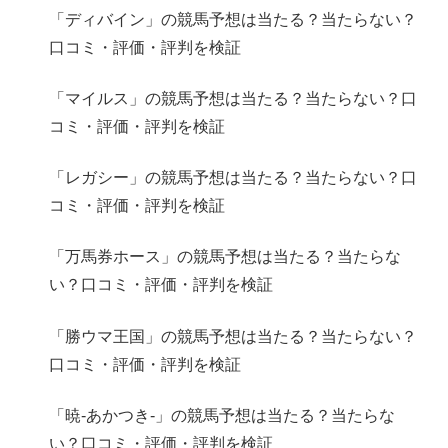
「ディバイン」の競馬予想は当たる？当たらない？
口コミ・評価・評判を検証
「マイルス」の競馬予想は当たる？当たらない？口
コミ・評価・評判を検証
「レガシー」の競馬予想は当たる？当たらない？口
コミ・評価・評判を検証
「万馬券ホース」の競馬予想は当たる？当たらな
い？口コミ・評価・評判を検証
「勝ウマ王国」の競馬予想は当たる？当たらない？
口コミ・評価・評判を検証
「暁-あかつき-」の競馬予想は当たる？当たらな
い？口コミ・評価・評判を検証