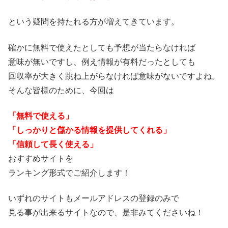
という疑問を持たれる方が増えてきています。
確かに無料で使えたとしても予想が当たらなければ
意味が無いですし、例え情報が有料だったとしても
回収率が大きく跳ね上がらなければ意味がないですよね。
そんな皆様のために、今回は
「無料で使える」
「しっかりと儲かる情報を提供してくれる」
「信頼して長く使える」
おすすめサイトを
ランキング形式でご紹介します！
いずれのサイトもメールアドレスの登録のみで
見る事が出来るサイトなので、是非みてくださいね！