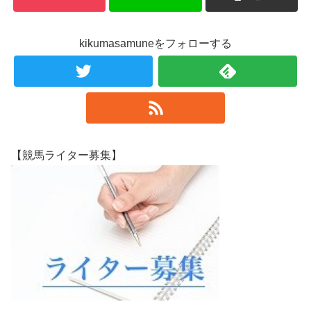
kikumasamuneをフォローする
【競馬ライター募集】