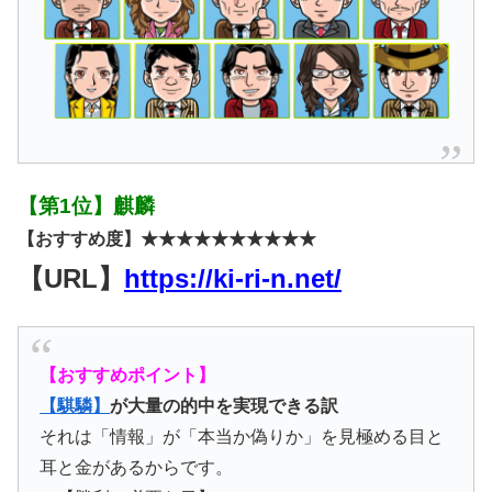
【第1位】麒麟
【おすすめ度】★★★★★★★★★★
【URL】
https://ki-ri-n.net/
【おすすめポイント】
【騏驎】
が大量の的中を実現できる訳
それは「情報」が「本当か偽りか」を見極める目と
耳と金があるからです。