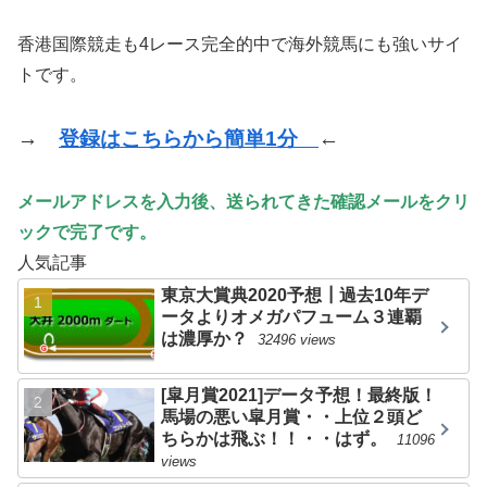
香港国際競走も4レース完全的中で海外競馬にも強いサイ
トです。
→
登録はこちらから簡単1分
←
メールアドレスを入力後、送られてきた確認メールをクリ
ックで完了です。
人気記事
東京大賞典2020予想┃過去10年デ
ータよりオメガパフューム３連覇
は濃厚か？
32496 views
[皐月賞2021]データ予想！最終版！
馬場の悪い皐月賞・・上位２頭ど
ちらかは飛ぶ！！・・はず。
11096
views