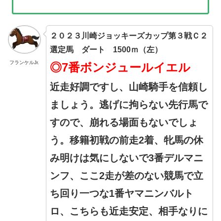
２０２３川崎ジョッキーズカップ第３戦Ｃ２
選定馬 ダート 1500ｍ（左）
フランケルJr.
◎7番ボンジュールイエル
近走好調ですし、山崎騎手を信頼し
ましょう。逃げに拘らない先行馬で
すので、崩れる場面もないでしょ
う。移籍初戦の前走2着、牝馬の休
み明けは気にしないで3番デルマニ
ンフ、ここ2走が差のない競馬で立
ち回り一つな1番ヤマニンバルト
ロ、こちらも近走安定、相手なりに