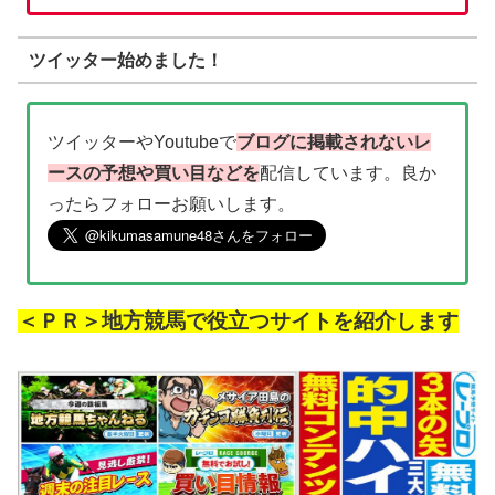
ツイッター始めました！
ツイッターやYoutubeで
ブログに掲載されないレ
ースの予想や買い目などを
配信しています。良か
ったらフォローお願いします。
＜ＰＲ＞地方競馬で役立つサイトを紹介します