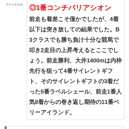
フランケルJr.
◎1番コンチバリアシオン
前走も着差こそ僅かでしたが、4着
以下は突き放しての結果でした。B
3クラスでも勝ち負け十分な競馬で
叩き2走目の上昇考えるとここでし
ょう。前走勝利、大井1400mは内枠
先行を狙って4番サイレントギフ
ト、そのサイレントギフトの3着だ
った5番ラペルシェール、前走1番人
気8着からの巻き返し期待の11番ベ
リーアイランド。