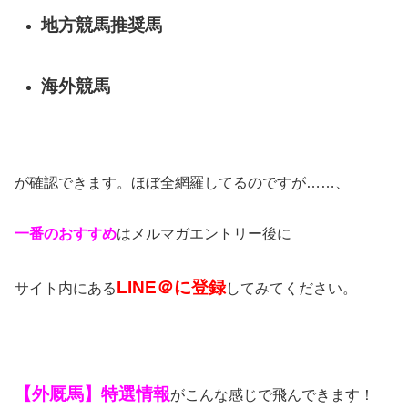
地方競馬推奨馬
海外競馬
が確認できます。ほぼ全網羅してるのですが……、
一番のおすすめ
はメルマガエントリー後に
LINE＠に登録
サイト内にある
してみてください。
【外厩馬】特選情報
がこんな感じで飛んできます！