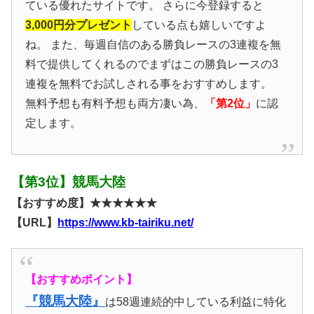
ている優れたサイトです。 さらに今登録すると
3,000円分プレゼント
している点も嬉しいですよ
ね。 また、毎週自信のある勝負レースの3連複を無
料で提供してくれるのでまずはこの勝負レースの3
連複を無料でお試しされる事をおすすめします。
無料予想も有料予想も両方凄い為、
「第2位」
に認
定します。
【第3位】競馬大陸
【おすすめ度】★★★★★★
【URL】
https://www.kb-tairiku.net/
【おすすめポイント】
『競馬大陸』
は58週連続的中している利益に特化