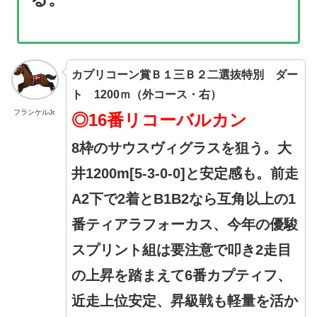
カプリコーン賞Ｂ１三Ｂ２二選抜特別 ダー
ト 1200ｍ（外コース・右）
フランケルJr.
◎16番リコーバルカン
8枠のサウスヴィグラスを狙う。大
井1200m[5-3-0-0]と安定感も。前走
A2下で2着とB1B2なら互角以上の1
番ティアラフォーカス、今年の優駿
スプリント組は要注意で叩き2走目
の上昇を踏まえて6番カプティフ、
近走上位安定、昇級戦も軽量を活か