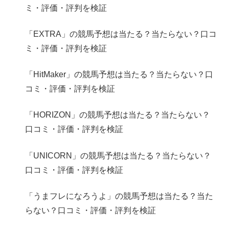
ミ・評価・評判を検証
「EXTRA」の競馬予想は当たる？当たらない？口コ
ミ・評価・評判を検証
「HitMaker」の競馬予想は当たる？当たらない？口
コミ・評価・評判を検証
「HORIZON」の競馬予想は当たる？当たらない？
口コミ・評価・評判を検証
「UNICORN」の競馬予想は当たる？当たらない？
口コミ・評価・評判を検証
「うまフレになろうよ」の競馬予想は当たる？当た
らない？口コミ・評価・評判を検証