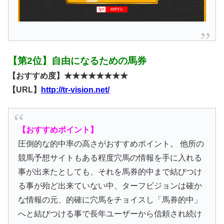
【第2位】自由になるための馬券
【おすすめ度】★★★★★★★★
【URL】
http://tr-vision.net/
【おすすめポイント】
圧倒的な的中率の高さがおすすめポイント。 他所の
競馬予想サイトもある程度穴馬の情報を手に入れる
事が出来たとしても、それを馬券的中まで結びつけ
る事が殆ど出来ていない中、ターフビジョンは確か
な情報の元、的確に穴馬をチョイスし「馬券的中」
へと結びつける事で長年ユーザーから信頼され続け