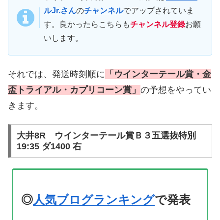
ルJr.さん
の
チャンネル
でアップされていま
す。良かったらこちらも
チャンネル登録
お願
いします。
それでは、発送時刻順に
「ウインターテール賞・金
盃トライアル・カプリコーン賞」
の予想をやってい
きます。
大井8R ウインターテール賞Ｂ３五選抜特別
19:35 ダ1400 右
◎
人気ブログランキング
で発表