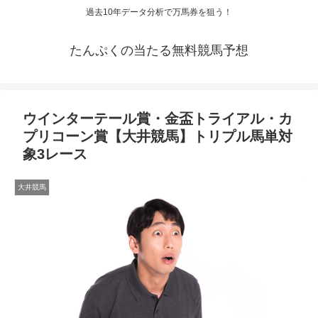
過去10年データ分析で万馬券を狙う！
たんぷくの当たる無料競馬予想
ウインターテール賞・金盃トライアル・カ
プリコーン賞【大井競馬】トリプル馬単対
象3レース
大井競馬