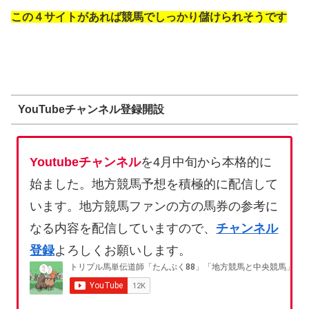
この４サイトがあれば競馬でしっかり儲けられそうです
YouTubeチャンネル登録開設
Youtubeチャンネル
を4月中旬から本格的に
始ました。地方競馬予想を積極的に配信して
います。地方競馬ファンの方の馬券の参考に
なる内容を配信していますので、
チャンネル
登録
よろしくお願いします。