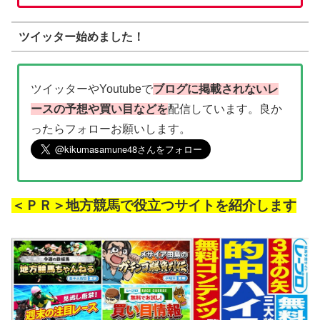
ツイッター始めました！
ツイッターやYoutubeで
ブログに掲載されないレ
ースの予想や買い目などを
配信しています。良か
ったらフォローお願いします。
＜ＰＲ＞地方競馬で役立つサイトを紹介します