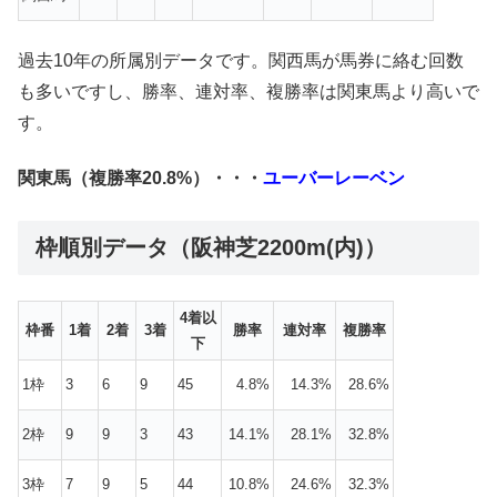
過去10年の所属別データです。関西馬が馬券に絡む回数
も多いですし、勝率、連対率、複勝率は関東馬より高いで
す。
関東馬（複勝率20.8%）・・・
ユーバーレーベン
枠順別データ（阪神芝2200m(内)）
4着以
枠番
1着
2着
3着
勝率
連対率
複勝率
下
1枠
3
6
9
45
4.8%
14.3%
28.6%
2枠
9
9
3
43
14.1%
28.1%
32.8%
3枠
7
9
5
44
10.8%
24.6%
32.3%