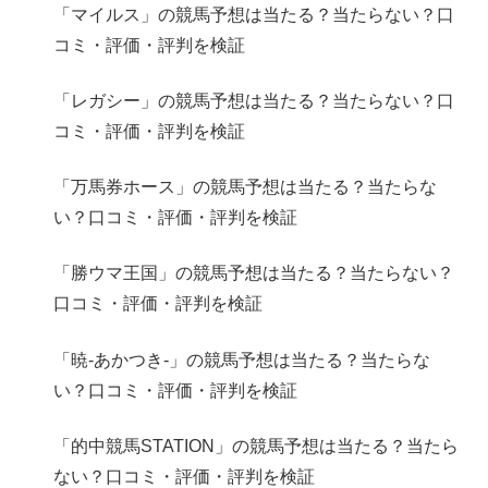
「マイルス」の競馬予想は当たる？当たらない？口
コミ・評価・評判を検証
「レガシー」の競馬予想は当たる？当たらない？口
コミ・評価・評判を検証
「万馬券ホース」の競馬予想は当たる？当たらな
い？口コミ・評価・評判を検証
「勝ウマ王国」の競馬予想は当たる？当たらない？
口コミ・評価・評判を検証
「暁-あかつき-」の競馬予想は当たる？当たらな
い？口コミ・評価・評判を検証
「的中競馬STATION」の競馬予想は当たる？当たら
ない？口コミ・評価・評判を検証