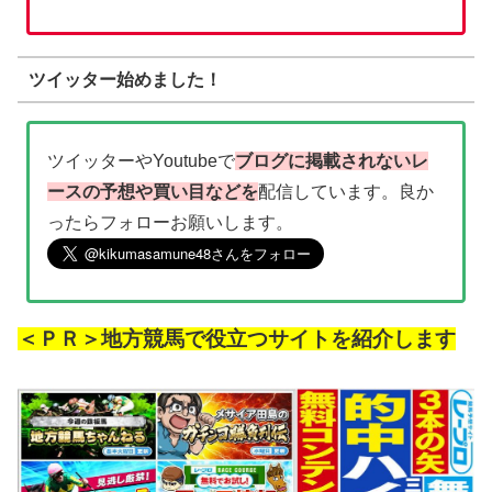
ツイッター始めました！
ツイッターやYoutubeで
ブログに掲載されないレ
ースの予想や買い目などを
配信しています。良か
ったらフォローお願いします。
＜ＰＲ＞地方競馬で役立つサイトを紹介します