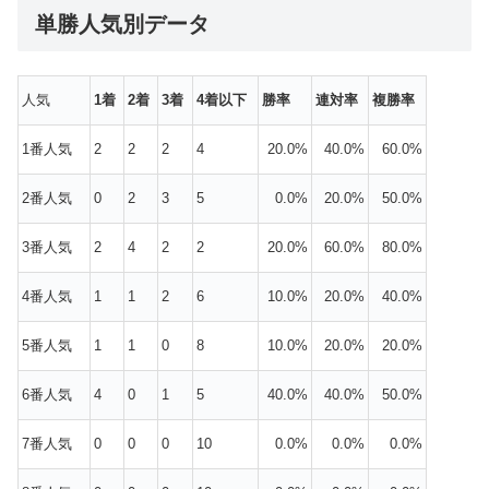
単勝人気別データ
人気
1着
2着
3着
4着以下
勝率
連対率
複勝率
1番人気
2
2
2
4
20.0%
40.0%
60.0%
2番人気
0
2
3
5
0.0%
20.0%
50.0%
3番人気
2
4
2
2
20.0%
60.0%
80.0%
4番人気
1
1
2
6
10.0%
20.0%
40.0%
5番人気
1
1
0
8
10.0%
20.0%
20.0%
6番人気
4
0
1
5
40.0%
40.0%
50.0%
7番人気
0
0
0
10
0.0%
0.0%
0.0%