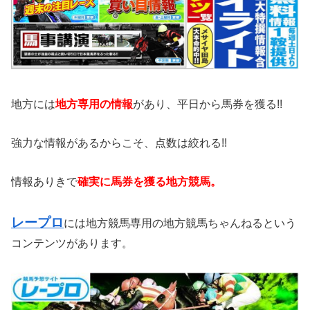
地方には
地方専用の情報
があり、平日から馬券を獲る!!
強力な情報があるからこそ、点数は絞れる!!
情報ありきで
確実に馬券を獲る地方競馬。
レープロ
には地方競馬専用の地方競馬ちゃんねるという
コンテンツがあります。