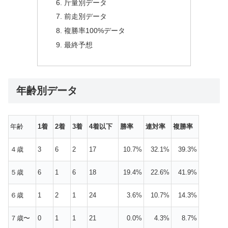
斤量別データ
前走別データ
複勝率100%データ
最終予想
年齢別データ
年齢
1着
2着
3着
4着以下
勝率
連対率
複勝率
４歳
3
6
2
17
10.7%
32.1%
39.3%
５歳
6
1
6
18
19.4%
22.6%
41.9%
６歳
1
2
1
24
3.6%
10.7%
14.3%
７歳〜
0
1
1
21
0.0%
4.3%
8.7%