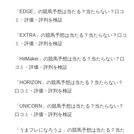
「EDGE」の競馬予想は当たる？当たらない？口コ
ミ・評価・評判を検証
「EXTRA」の競馬予想は当たる？当たらない？口コ
ミ・評価・評判を検証
「HitMaker」の競馬予想は当たる？当たらない？口
コミ・評価・評判を検証
「HORIZON」の競馬予想は当たる？当たらない？
口コミ・評価・評判を検証
「UNICORN」の競馬予想は当たる？当たらない？
口コミ・評価・評判を検証
「うまフレになろうよ」の競馬予想は当たる？当た