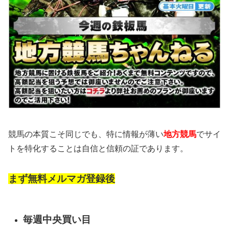
競馬の本質こそ同じでも、特に情報が薄い
地方競馬
でサイ
トを特化することは自信と信頼の証であります。
まず無料メルマガ登録後
毎週中央買い目