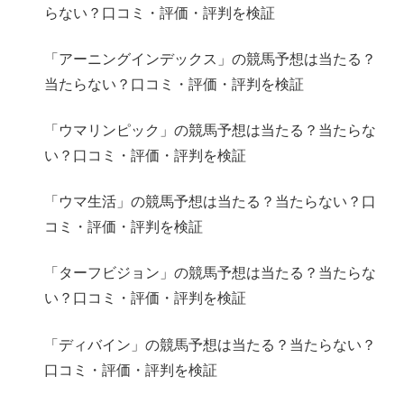
らない？口コミ・評価・評判を検証
「アーニングインデックス」の競馬予想は当たる？
当たらない？口コミ・評価・評判を検証
「ウマリンピック」の競馬予想は当たる？当たらな
い？口コミ・評価・評判を検証
「ウマ生活」の競馬予想は当たる？当たらない？口
コミ・評価・評判を検証
「ターフビジョン」の競馬予想は当たる？当たらな
い？口コミ・評価・評判を検証
「ディバイン」の競馬予想は当たる？当たらない？
口コミ・評価・評判を検証