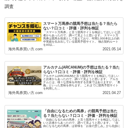
調査
スマート万馬券の競馬予想は当たる？当たら
ない？口コミ・評価・評判を検証
「スマート万馬券」と言う競馬サイトを検証してほしいと読
者からあったので、調べて見ようと思います。 スマート万
馬券は競馬を投資として捉えており、年間1,000本以上の的
中実績を生み出している競馬予想サイト。 独占契約ルート
を40以...
海外馬券買い方.com
2021.05.14
アルカナム(ARCANUM)の予想は当たる？当た
らない？口コミ・評価・評判を検証
アルカナム(ARCANUM)と言う競馬サイトを検証してほしい
と読者からあったので、調べて見ようと思います。 アルカ
ナムとは、様々な意味を内包する言葉ではありますが、「奥
義」といった意味を持ちます。 これまでに競馬予想サイト
を利用した...
海外馬券買い方.com
2021.04.27
「自由になるための馬券」の競馬予想は当た
る？当たらない？口コミ・評価・評判を検証
「自由になるための馬券」と言う競馬サイトを検証してほし
いと読者からあったので、調べて見ようと思います。 「自
由になるための馬券」は皆様を「お金の苦しみ」から自由に