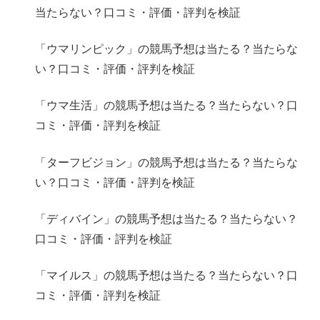
当たらない？口コミ・評価・評判を検証
「ウマリンピック」の競馬予想は当たる？当たらな
い？口コミ・評価・評判を検証
「ウマ生活」の競馬予想は当たる？当たらない？口
コミ・評価・評判を検証
「ターフビジョン」の競馬予想は当たる？当たらな
い？口コミ・評価・評判を検証
「ディバイン」の競馬予想は当たる？当たらない？
口コミ・評価・評判を検証
「マイルス」の競馬予想は当たる？当たらない？口
コミ・評価・評判を検証