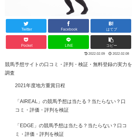
Twitter
Facebook
はてブ
Pocket
LINE
コピー
2022.02.09
2022.02.08
競馬予想サイトの口コミ・評判・検証・無料登録の実力を
調査
2021年度地方重賞日程
「AIREAL」の競馬予想は当たる？当たらない？口
コミ・評価・評判を検証
「EDGE」の競馬予想は当たる？当たらない？口コ
ミ・評価・評判を検証