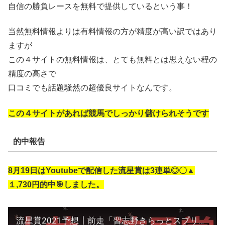
自信の勝負レースを無料で提供しているという事！
当然無料情報よりは有料情報の方が精度が高い訳ではあり
ますが
この４サイトの無料情報は、とても無料とは思えない程の
精度の高さで
口コミでも話題騒然の超優良サイトなんです。
この４サイトがあれば競馬でしっかり儲けられそうです
的中報告
8月19日はYoutubeで配信した流星賞は3連単◎〇▲
１,730円的中🎯しました。
流星賞2021予想┃前走「習志野きらっとスプリント」組から3連単で勝負！