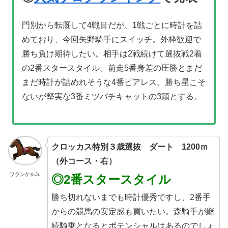
門別から転厩して4戦目だが、1戦ごとに時計を詰
めており、今回矢野騎手にスイッチ。外枠歓迎で
勝ち負け期待したい。相手は2戦続けて選抜戦2着
の2番スタースタイル。前走5番身差の圧勝とまだ
まだ時計が詰めれそうな4番ピアレス。勝ち星こそ
ないが堅実な3番ミツバチキャットの3頭とする。
クロッカス特別３歳選抜 ダート 1200ｍ
（外コース・右）
フランケルJr.
◎2番スタースタイル
勝ち切れないまでも時計優秀ですし、2番手
からの競馬の安定感も買いたい。森騎手が継
続騎乗となるとポテンシャルはあるのでしょ