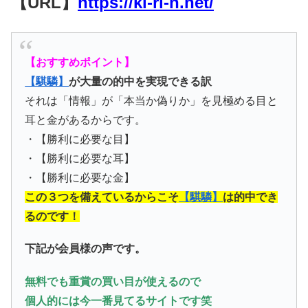
【URL】
https://ki-ri-n.net/
【おすすめポイント】
【騏驎】
が大量の的中を実現できる訳
それは「情報」が「本当か偽りか」を見極める目と
耳と金があるからです。
・【勝利に必要な目】
・【勝利に必要な耳】
・【勝利に必要な金】
この３つを備えているからこそ
【騏驎】
は的中でき
るのです！
下記が会員様の声です。
無料でも重賞の買い目が使えるので
個人的には今一番見てるサイトです笑