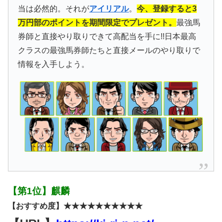
当は必然的。それが
アイリアル
。
今、登録すると3
万円部のポイントを期間限定でプレゼント。
最強馬
券師と直接やり取りできて高配当を手に!!日本最高
クラスの最強馬券師たちと直接メールのやり取りで
情報を入手しよう。
【第1位】麒麟
【おすすめ度】★★★★★★★★★★