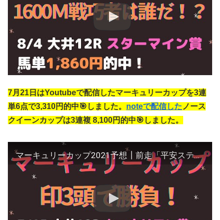
7月21日はYoutubeで配信したマーキュリーカップを3連
単6点で3,310円的中🎯しました。
noteで配信した
ノース
クイーンカップは3連複 8,100円的中🎯しました。
マーキュリーカップ2021予想┃前走「平安ステークス」組は過去10年で4勝。複勝率87.5%。【4-2-1-1】