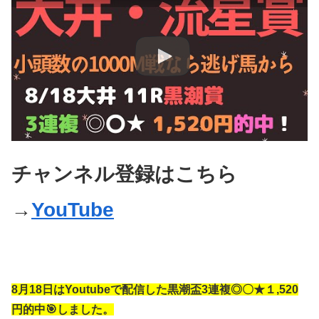
チャンネル登録はこちら
→
YouTube
8月18日はYoutubeで配信した黒潮盃3連複◎〇★１,520
円的中🎯しました。