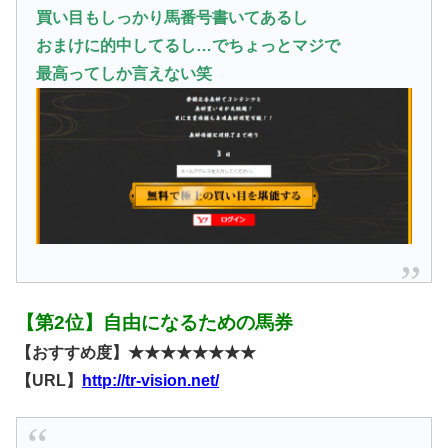
買い目もしっかり馬番号書いてあるし
おまけに的中してるし…でちょっとマジで
最高ってしか言えない笑
【第2位】自由になるための馬券
【おすすめ度】★★★★★★★★
【URL】
http://tr-vision.net/