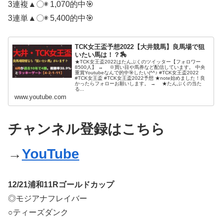
3連複▲〇◉ 1,070的中🎯
3連単▲〇◉ 5,400的中🎯
TCK女王盃予想2022【大井競馬】良馬場で狙
いたい馬は！？🏇
★TCK女王盃2022はたんぷくのツイッター【フォロワー
8500人】 → ※買い目や馬券など配信しています。 中央
重賞Youtubeなんで的中🎯したい(^^♪ #TCK女王盃2022
#TCK女王盃 #TCK女王盃2022予想 ★note始めました！良
かったらフォローお願いします。 → ★たんぷくの当た
る...
www.youtube.com
チャンネル登録はこちら
→
YouTube
12/21浦和11Rゴールドカップ
◎モジアナフレイバー
○ティーズダンク