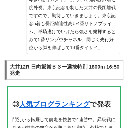
度外視。東京記念を制した大井の長距離戦
ですので、期待していきましょう。東京記
念5着も長距離適性高い4番サトノプライ
ム、単騎逃げでいけたら強さを発揮すると
みて5番リンゾウチャネル、同じく先行好
位から脚を伸ばして13番タイサイ。
大井12R 日向坂賞Ｂ３一選抜特別 1800m 16:50
発走
◎
人気ブログランキング
で発表
門別から転厩して前走を快勝で4連勝中。昇級戦に
なるが前走の内容から勝ち負け期待。外枠でもま