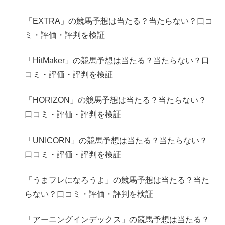
「EXTRA」の競馬予想は当たる？当たらない？口コ
ミ・評価・評判を検証
「HitMaker」の競馬予想は当たる？当たらない？口
コミ・評価・評判を検証
「HORIZON」の競馬予想は当たる？当たらない？
口コミ・評価・評判を検証
「UNICORN」の競馬予想は当たる？当たらない？
口コミ・評価・評判を検証
「うまフレになろうよ」の競馬予想は当たる？当た
らない？口コミ・評価・評判を検証
「アーニングインデックス」の競馬予想は当たる？