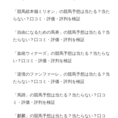
「競馬総本舗ミリオン」の競馬予想は当たる？当た
らない？口コミ・評価・評判を検証
「自由になるための馬券」の競馬予想は当たる？当
たらない？口コミ・評価・評判を検証
「血統ウィナーズ」の競馬予想は当たる？当たらな
い？口コミ・評価・評判を検証
「逆境のファンファーレ」の競馬予想は当たる？当
たらない？口コミ・評価・評判を検証
「馬蹄」の競馬予想は当たる？当たらない？口コ
ミ・評価・評判を検証
「麒麟」の競馬予想は当たる？当たらない？口コ