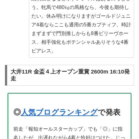
う。牝馬で480㎏の馬格なら、今後も期待し
たい。休み明けになりますがゴールドジュニ
ア4着ならここも通用の5番カプティフ、時計
まずまずで門別推しからも8番ビリーヴホー
ス、相手強化もポテンシャルありそうな4番
ピアレス。
大井11R 金盃４上オープン重賞 2600m 16:10発
走
◎
人気ブログランキング
で発表
前走「報知オールスターカップ」でも「◎」に指
名したが、出遅れながら4着と恰好はつけた。じっ