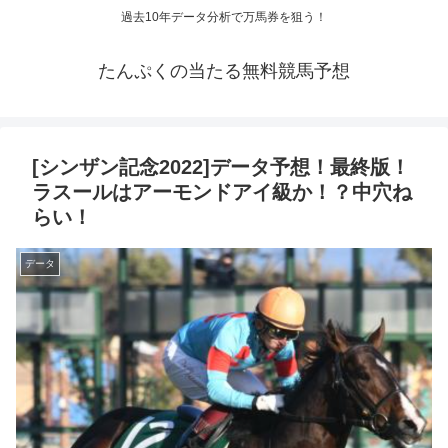
過去10年データ分析で万馬券を狙う！
たんぷくの当たる無料競馬予想
[シンザン記念2022]データ予想！最終版！
ラスールはアーモンドアイ級か！？中穴ね
らい！
データ