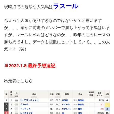
ラスール
現時点での危険な人気馬は
ちょっと人気がありすぎなのではないか？と思います
が、、、確かに前走のメンバーで勝ち上がってる馬はいま
すが、レースレベルはどうなのか。。昨年のこのレースの
勝ち馬ですし、データも複数にヒットしていて、、この人
気！！（笑）
※2022.1.8 最終予想追記
出走表はこちら