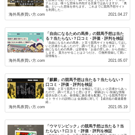
ナムとは、様々な意味を内包する言葉ではありますが、「奥
義」といった意味を持ちます。 これまでに競馬予想サイト
を利用した...
海外馬券買い方.com
2021.04.27
「自由になるための馬券」の競馬予想は当た
る？当たらない？口コミ・評価・評判を検証
「自由になるための馬券」と言う競馬サイトを検証してほし
いと読者からあったので、調べて見ようと思います。 「自
由になるための馬券」は皆様を「お金の苦しみ」から自由に
します。 貴方がやることは２つだけ。 ①無料登録して買い
目情報を...
海外馬券買い方.com
2021.05.07
「麒麟」の競馬予想は当たる？当たらない？
口コミ・評価・評判を検証
「騏驎」と言う競馬サイトを検証してほしいと読者からあっ
たので、調べて見ようと思います。 騏驎はいい加減な情報
提供を防ぐため、各情報に責任者を配属している競馬予想サ
イト サイトの説明には 会員様に対して 【成功迄の最速最善
経...
海外馬券買い方.com
2021.05.19
「ウマリンピック」の競馬予想は当たる？当
たらない？口コミ・評価・評判を検証