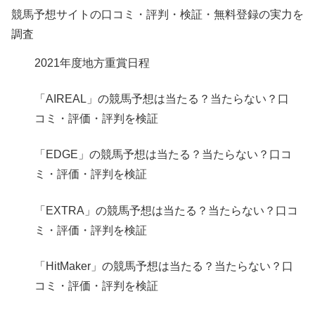
競馬予想サイトの口コミ・評判・検証・無料登録の実力を
調査
2021年度地方重賞日程
「AIREAL」の競馬予想は当たる？当たらない？口
コミ・評価・評判を検証
「EDGE」の競馬予想は当たる？当たらない？口コ
ミ・評価・評判を検証
「EXTRA」の競馬予想は当たる？当たらない？口コ
ミ・評価・評判を検証
「HitMaker」の競馬予想は当たる？当たらない？口
コミ・評価・評判を検証