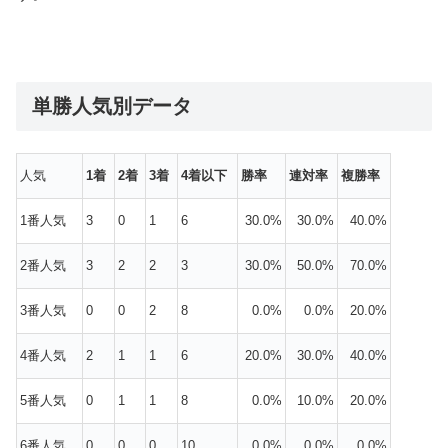
単勝人気別データ
人気
1着
2着
3着
4着以下
勝率
連対率
複勝率
1番人気
3
0
1
6
30.0%
30.0%
40.0%
2番人気
3
2
2
3
30.0%
50.0%
70.0%
3番人気
0
0
2
8
0.0%
0.0%
20.0%
4番人気
2
1
1
6
20.0%
30.0%
40.0%
5番人気
0
1
1
8
0.0%
10.0%
20.0%
6番人気
0
0
0
10
0.0%
0.0%
0.0%