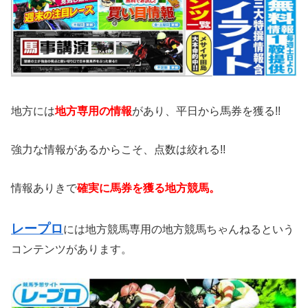
地方には
地方専用の情報
があり、平日から馬券を獲る!!
強力な情報があるからこそ、点数は絞れる!!
情報ありきで
確実に馬券を獲る地方競馬。
レープロ
には地方競馬専用の地方競馬ちゃんねるという
コンテンツがあります。