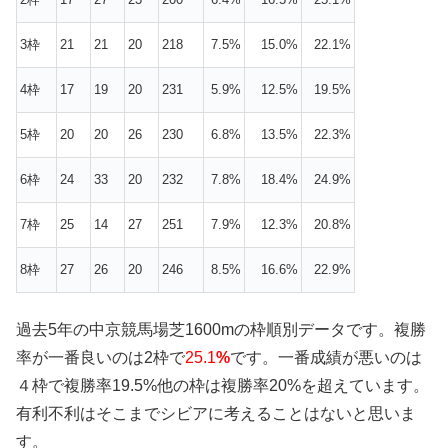
3枠
21
21
20
218
7.5%
15.0%
22.1%
4枠
17
19
20
231
5.9%
12.5%
19.5%
5枠
20
20
26
230
6.8%
13.5%
22.3%
6枠
24
33
20
232
7.8%
18.4%
24.9%
7枠
25
14
27
251
7.9%
12.3%
20.8%
8枠
27
26
20
246
8.5%
16.6%
22.9%
過去5年の中京競馬場芝1600mの枠順別データです。複勝
率が一番良いのは2枠で
25.1
%
です。一番成績が悪いのは
４枠で複勝率19.5%他の枠は複勝率20%を超えています。
有利不利はそこまでシビアに考えることはないと思いま
す。