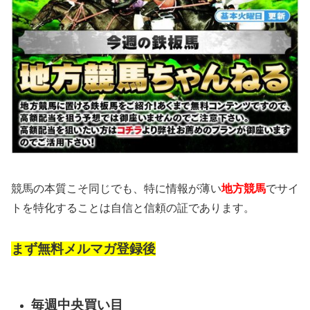
競馬の本質こそ同じでも、特に情報が薄い
地方競馬
でサイ
トを特化することは自信と信頼の証であります。
まず無料メルマガ登録後
毎週中央買い目