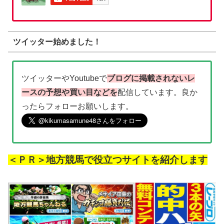
ツイッター始めました！
ツイッターやYoutubeで
ブログに掲載されないレ
ースの予想や買い目などを
配信しています。良か
ったらフォローお願いします。
＜ＰＲ＞地方競馬で役立つサイトを紹介します