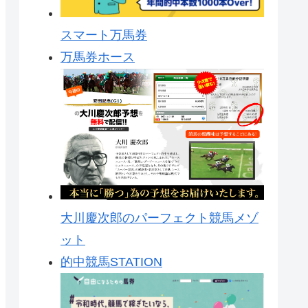
スマート万馬券
万馬券ホース
大川慶次郎のパーフェクト競馬メゾ
ット
的中競馬STATION