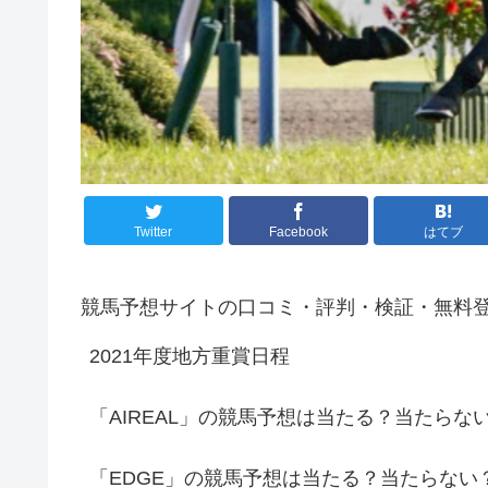
Twitter
Facebook
はてブ
競馬予想サイトの口コミ・評判・検証・無料
2021年度地方重賞日程
「AIREAL」の競馬予想は当たる？当たら
「EDGE」の競馬予想は当たる？当たらない