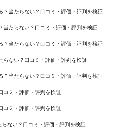
る？当たらない？口コミ・評価・評判を検証
？当たらない？口コミ・評価・評判を検証
る？当たらない？口コミ・評価・評判を検証
たらない？口コミ・評価・評判を検証
る？当たらない？口コミ・評価・評判を検証
口コミ・評価・評判を検証
口コミ・評価・評判を検証
当たらない？口コミ・評価・評判を検証