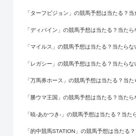
「ターフビジョン」の競馬予想は当たる？当
「ディバイン」の競馬予想は当たる？当たら
「マイルス」の競馬予想は当たる？当たらな
「レガシー」の競馬予想は当たる？当たらな
「万馬券ホース」の競馬予想は当たる？当た
「勝ウマ王国」の競馬予想は当たる？当たら
「暁-あかつき-」の競馬予想は当たる？当た
「的中競馬STATION」の競馬予想は当た