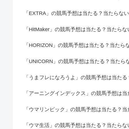
「EXTRA」の競馬予想は当たる？当たらな
「HitMaker」の競馬予想は当たる？当た
「HORIZON」の競馬予想は当たる？当た
「UNICORN」の競馬予想は当たる？当た
「うまフレになろうよ」の競馬予想は当たる
「アーニングインデックス」の競馬予想は当
「ウマリンピック」の競馬予想は当たる？当
「ウマ生活」の競馬予想は当たる？当たらな