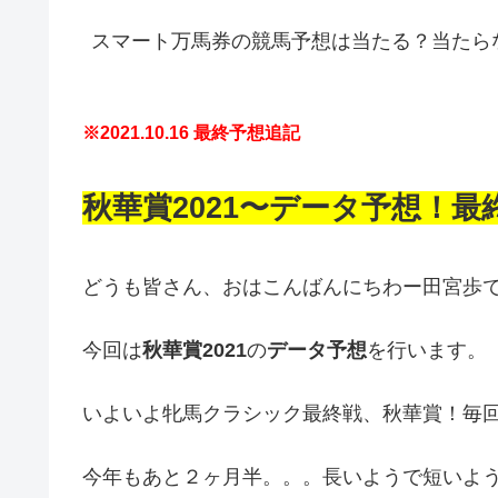
スマート万馬券の競馬予想は当たる？当たら
※2021.10.16 最終予想追記
秋華賞2021〜データ予想！最
どうも皆さん、おはこんばんにちわー田宮歩
今回は
秋華賞2021
の
データ予想
を行います。
いよいよ牝馬クラシック最終戦、秋華賞！毎
今年もあと２ヶ月半。。。長いようで短いよ