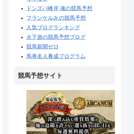
ドンズバ峰岸 魂の競馬予想
フランケルJr.の競馬予想
人気ブログランキング
火下遊の競馬予想ブログ
競馬新聞ゼロ
馬券名人養成プログラム
競馬予想サイト