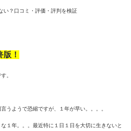
ない？口コミ・評価・評判を検証
終版！
です。
回言うようで恐縮ですが、１年が早い。。。。
うな１年。。。最近特に１日１日を大切に生きないと