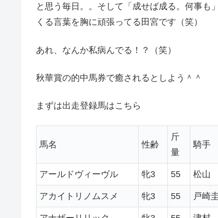
と思う毎日。。そして「成せば成る。何事も
くる言葉を胸に頑張ってる田宮です（笑）
あれ、なんか私病んでる！？（笑）
秋華賞の的中馬券で癒されるとしよう＾＾
まずは出走登録馬はこちら
斤
馬名
性齢
騎手
量
アールドヴィーヴル
牝3
55
松山
アカイトリノムスメ
牝3
55
戸崎