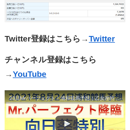
Twitter登録はこちら→
Twitter
チャンネル登録はこちら
→
YouTube
23日Mrパーフェクト！浦和競馬予想｜乙女座特別・向日葵特別・観月特別【2021年8月24日】