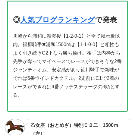
◎
人気ブログランキング
で発表
川崎から浦和に転厩後【1-2-0-1】と全て掲示板以
内。福原騎手✖浦和1500mは【1-1-0-0】と相性も
よく引き続きC2下なら勝ち負け。相手は内枠から
先手が奪ってマイペースでレースができそうな2番
ジャンティオム。安定感があり笹川騎手で新味が
でれば6番ウインドカクテル。2走前にC1で2着の
レースができれば4番ノッテステラータの3頭とす
る。
乙女座（おとめざ）特別Ｃ２二 1500ｍ
（左）