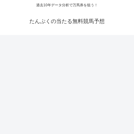
過去10年データ分析で万馬券を狙う！
たんぷくの当たる無料競馬予想