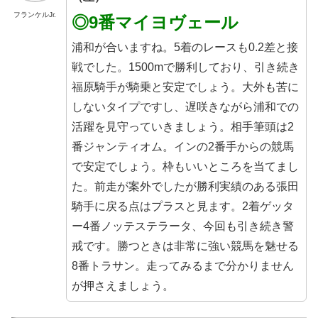
フランケルJr.
◎9番マイヨヴェール
浦和が合いますね。5着のレースも0.2差と接
戦でした。1500mで勝利しており、引き続き
福原騎手が騎乗と安定でしょう。大外も苦に
しないタイプですし、遅咲きながら浦和での
活躍を見守っていきましょう。相手筆頭は2
番ジャンティオム。インの2番手からの競馬
で安定でしょう。枠もいいところを当てまし
た。前走が案外でしたが勝利実績のある張田
騎手に戻る点はプラスと見ます。2着ゲッタ
ー4番ノッテステラータ、今回も引き続き警
戒です。勝つときは非常に強い競馬を魅せる
8番トラサン。走ってみるまで分かりません
が押さえましょう。