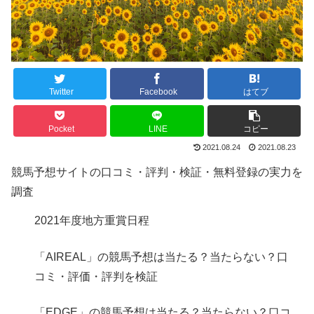
Twitter
Facebook
はてブ
Pocket
LINE
コピー
2021.08.24
2021.08.23
競馬予想サイトの口コミ・評判・検証・無料登録の実力を
調査
2021年度地方重賞日程
「AIREAL」の競馬予想は当たる？当たらない？口
コミ・評価・評判を検証
「EDGE」の競馬予想は当たる？当たらない？口コ