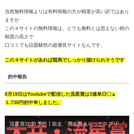
当然無料情報よりは有料情報の方が精度が高い訳ではあり
ますが
この４サイトの無料情報は、とても無料とは思えない程の
精度の高さで
口コミでも話題騒然の超優良サイトなんです。
この４サイトがあれば競馬でしっかり儲けられそうです
的中報告
8月19日はYoutubeで配信した流星賞は3連単◎〇▲
１,730円的中🎯しました。
流星賞2021予想┃前走「習志野きらっとスプリント」組から3連単で勝負！