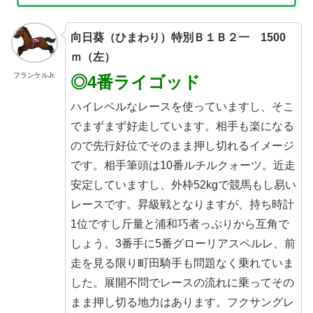
向日葵（ひまわり）特別Ｂ１Ｂ２一 1500
ｍ（左）
フランケルJr.
◎4番ライゴッド
ハイレベルなレースを使っていますし、そこ
でまずまず好走しています。相手も楽になる
ので先行好位でそのまま押し切れるイメージ
です。相手筆頭は10番ルチルクォーツ。近走
安定していますし、外枠52kgで競馬もし易い
レースです。昇級戦となりますが、持ち時計
1位ですし斤量と浦和巧者っぷりから互角で
しょう。3番手に5番グローリアスペルレ、前
走を見る限り町田騎手も問題なく乗れていま
した。展開不問でレースの流れに乗ってその
まま押し切る地力はあります。フクサングレ