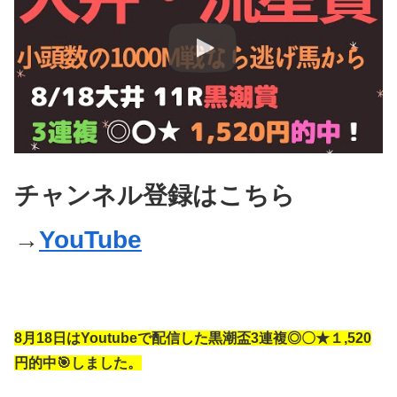
チャンネル登録はこちら
→
YouTube
8月18日はYoutubeで配信した黒潮盃3連複◎〇★１,520
円的中🎯しました。