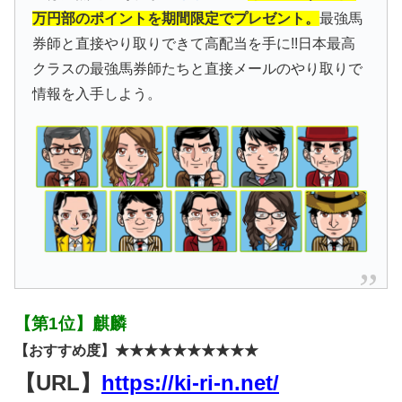
万円部のポイントを期間限定でプレゼント。
最強馬
券師と直接やり取りできて高配当を手に!!日本最高
クラスの最強馬券師たちと直接メールのやり取りで
情報を入手しよう。
【第1位】麒麟
【おすすめ度】★★★★★★★★★★
【URL】
https://ki-ri-n.net/