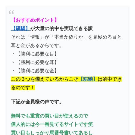
【おすすめポイント】
【騏驎】
が大量の的中を実現できる訳
それは「情報」が「本当か偽りか」を見極める目と
耳と金があるからです。
・【勝利に必要な目】
・【勝利に必要な耳】
・【勝利に必要な金】
この３つを備えているからこそ
【騏驎】
は的中でき
るのです！
下記が会員様の声です。
無料でも重賞の買い目が使えるので
個人的には今一番見てるサイトです笑
買い目もしっかり馬番号書いてあるし