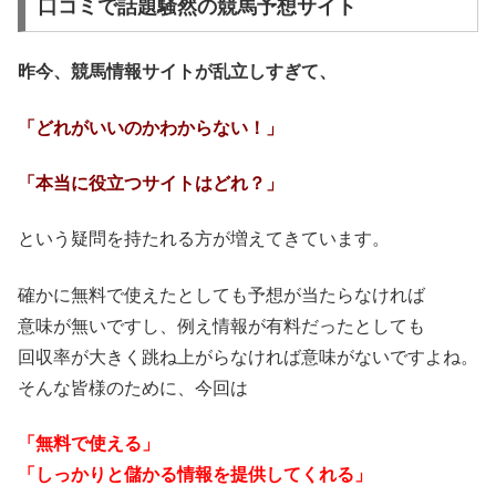
口コミで話題騒然の競馬予想サイト
昨今、競馬情報サイトが乱立しすぎて、
「どれがいいのかわからない！」
「本当に役立つサイトはどれ？」
という疑問を持たれる方が増えてきています。
確かに無料で使えたとしても予想が当たらなければ
意味が無いですし、例え情報が有料だったとしても
回収率が大きく跳ね上がらなければ意味がないですよね。
そんな皆様のために、今回は
「無料で使える」
「しっかりと儲かる情報を提供してくれる」