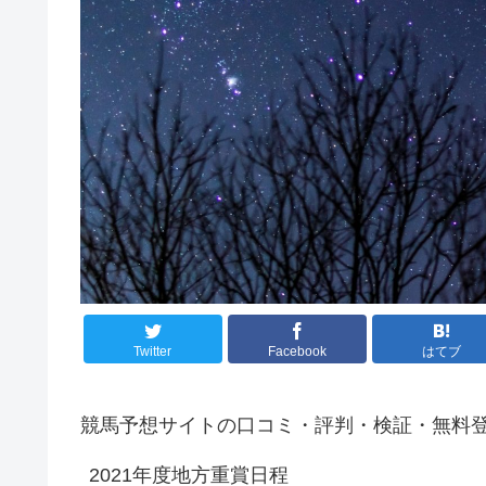
Twitter
Facebook
はてブ
競馬予想サイトの口コミ・評判・検証・無料
2021年度地方重賞日程