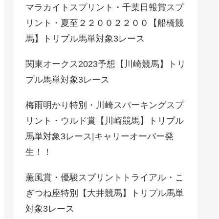
マラカイトスプリント・千葉日報賞スプ
リント・夏至２２００２２００【船橋競
馬】トリプル馬単対象3レース
関東オークス2023予想【川崎競馬】トリ
プル馬単対象3レース
梅雨明かり特別・川崎スパーキングスプ
リント・ウルド賞【川崎競馬】トリプル
馬単対象3レース|キャリーオーバー発
生！！
薫風賞・優駿スプリントトライアル・こ
ぎつね座特別【大井競馬】トリプル馬単
対象3レース