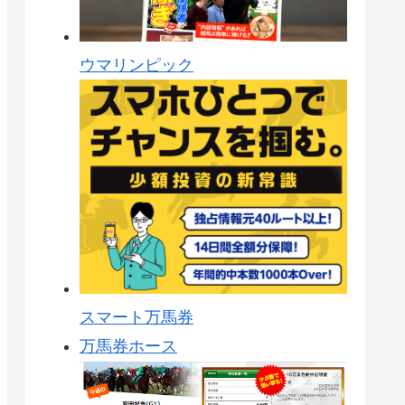
ウマリンピック
スマート万馬券
万馬券ホース