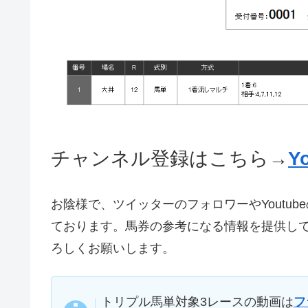
チャンネル登録はこちら→
Y
お陰様で、ツイッターのフォロワーやYoutu
ております。馬券の参考になる情報を提供し
ろしくお願いします。
トリプル馬単対象3レースの動画は
フ