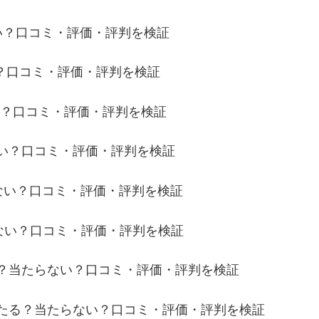
ない？口コミ・評価・評判を検証
？口コミ・評価・評判を検証
い？口コミ・評価・評判を検証
らない？口コミ・評価・評判を検証
らない？口コミ・評価・評判を検証
らない？口コミ・評価・評判を検証
？当たらない？口コミ・評価・評判を検証
たる？当たらない？口コミ・評価・評判を検証