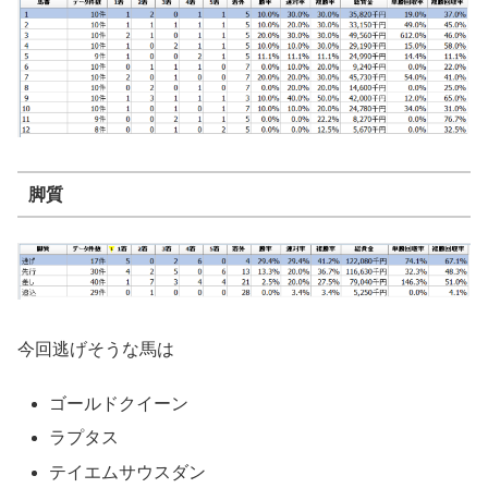
脚質
今回逃げそうな馬は
ゴールドクイーン
ラプタス
テイエムサウスダン