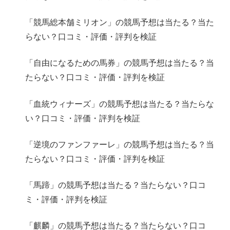
「競馬総本舗ミリオン」の競馬予想は当たる？当た
らない？口コミ・評価・評判を検証
「自由になるための馬券」の競馬予想は当たる？当
たらない？口コミ・評価・評判を検証
「血統ウィナーズ」の競馬予想は当たる？当たらな
い？口コミ・評価・評判を検証
「逆境のファンファーレ」の競馬予想は当たる？当
たらない？口コミ・評価・評判を検証
「馬蹄」の競馬予想は当たる？当たらない？口コ
ミ・評価・評判を検証
「麒麟」の競馬予想は当たる？当たらない？口コ