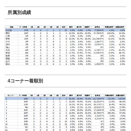
所属別成績
4コーナー着順別