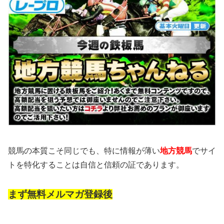
競馬の本質こそ同じでも、特に情報が薄い
地方競馬
でサイ
トを特化することは自信と信頼の証であります。
まず無料メルマガ登録後