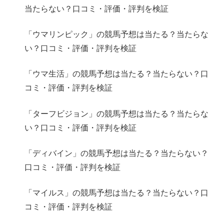
当たらない？口コミ・評価・評判を検証
「ウマリンピック」の競馬予想は当たる？当たらな
い？口コミ・評価・評判を検証
「ウマ生活」の競馬予想は当たる？当たらない？口
コミ・評価・評判を検証
「ターフビジョン」の競馬予想は当たる？当たらな
い？口コミ・評価・評判を検証
「ディバイン」の競馬予想は当たる？当たらない？
口コミ・評価・評判を検証
「マイルス」の競馬予想は当たる？当たらない？口
コミ・評価・評判を検証