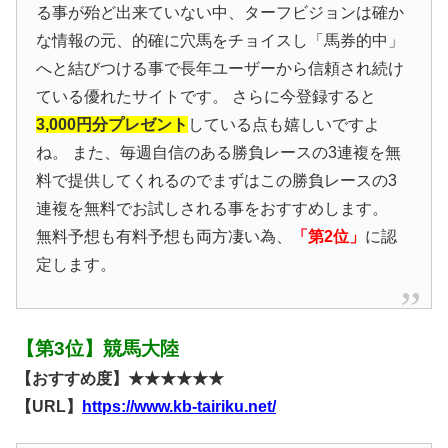
る事が殆ど出来ていない中、ターフビジョンは確か
な情報の元、的確に穴馬をチョイスし「馬券的中」
へと結びつける事で長年ユーザーから信頼され続け
ている優れたサイトです。 さらに今登録すると
3,000円分プレゼント
している点も嬉しいですよ
ね。 また、毎週自信のある勝負レースの3連複を無
料で提供してくれるのでまずはこの勝負レースの3
連複を無料でお試しされる事をおすすめします。
無料予想も有料予想も両方凄い為、
「第2位」
に認
定します。
【第3位】競馬大陸
【おすすめ度】★★★★★★
【URL】
https://www.kb-tairiku.net/