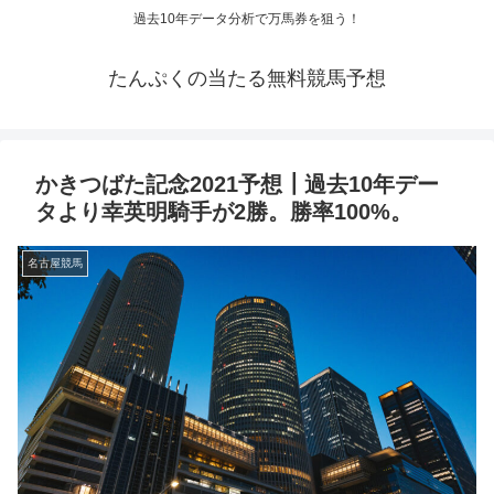
過去10年データ分析で万馬券を狙う！
たんぷくの当たる無料競馬予想
かきつばた記念2021予想┃過去10年デー
タより幸英明騎手が2勝。勝率100%。
名古屋競馬