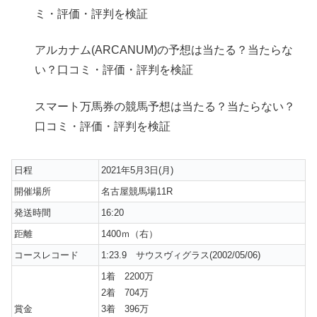
ミ・評価・評判を検証
アルカナム(ARCANUM)の予想は当たる？当たらな
い？口コミ・評価・評判を検証
スマート万馬券の競馬予想は当たる？当たらない？
口コミ・評価・評判を検証
日程
2021年5月3日(月)
開催場所
名古屋競馬場11R
発送時間
16:20
距離
1400ｍ（右）
コースレコード
1:23.9 サウスヴィグラス(2002/05/06)
1着 2200万
2着 704万
賞金
3着 396万