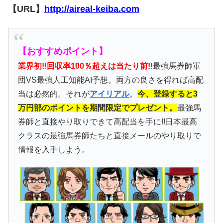
【URL】
http://aireal-keiba.com
【おすすめポイント】
業界初!!回収率100％超えは当たり前!!
最強馬券師軍
団VS最強人工知能AI予想。両方の良さを得れば高配
当は必然的。それが
アイリアル
。
今、登録すると3
万円部のポイントを期間限定でプレゼント。
最強馬
券師と直接やり取りできて高配当を手に!!日本最高
クラスの最強馬券師たちと直接メールのやり取りで
情報を入手しよう。