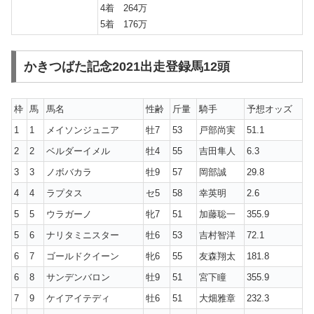
4着 264万
5着 176万
かきつばた記念2021出走登録馬12頭
枠
馬
馬名
性齢
斤量
騎手
予想オッズ
1
1
メイソンジュニア
牡7
53
戸部尚実
51.1
2
2
ベルダーイメル
牡4
55
吉田隼人
6.3
3
3
ノボバカラ
牡9
57
岡部誠
29.8
4
4
ラプタス
セ5
58
幸英明
2.6
5
5
ウラガーノ
牝7
51
加藤聡一
355.9
5
6
ナリタミニスター
牡6
53
吉村智洋
72.1
6
7
ゴールドクイーン
牝6
55
友森翔太
181.8
6
8
サンデンバロン
牡9
51
宮下瞳
355.9
7
9
ケイアイテディ
牡6
51
大畑雅章
232.3