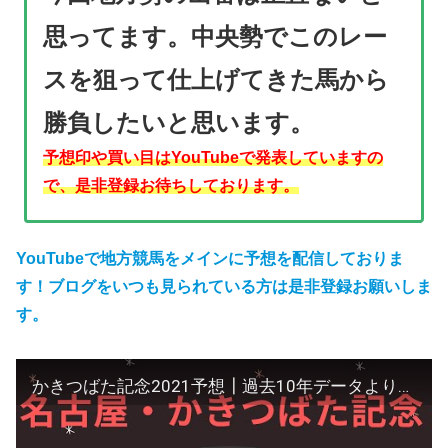
思ってます。中央勢でこのレー
スを狙って仕上げてきた馬から
勝負したいと思います。
予想印や買い目はYouTubeで発表していますの
で、是非登録お待ちしております。
YouTubeで地方競馬をメインに予想を配信しておりま
す！ブログをいつも見られている方は是非登録お願いしま
す。
かきつばた記念2021予想┃過去10年データより1番人気が5勝。複勝率90％と毎年堅いレース【名古屋競馬】