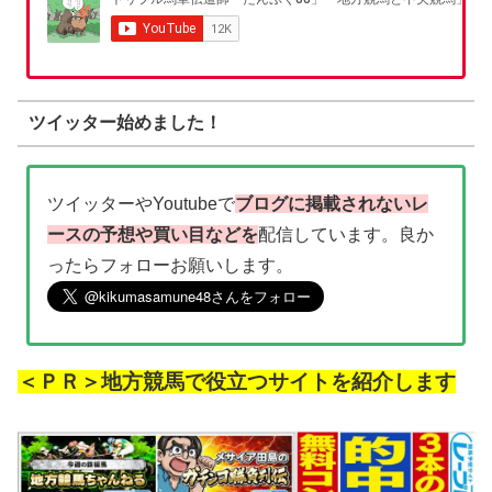
ツイッター始めました！
ツイッターやYoutubeで
ブログに掲載されないレ
ースの予想や買い目などを
配信しています。良か
ったらフォローお願いします。
＜ＰＲ＞地方競馬で役立つサイトを紹介します