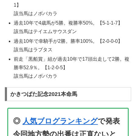
1】
該当馬はノボバカラ
過去10年で4歳馬が5勝。複勝率50%。【5-1-1-7】
該当馬はテイエムサウスダン
過去10年で幸騎手が2勝。勝率100%。【2-0-0-0】
該当馬はラプタス
前走「黒船賞」組が過去10年で17頭出走して2勝。複
勝率52.9％。【1-2-0-5】
該当馬はノボバカラ
かきつばた記念2021本命馬
◎
人気ブログランキング
で発表
今回地方勢の出番は正直ないと