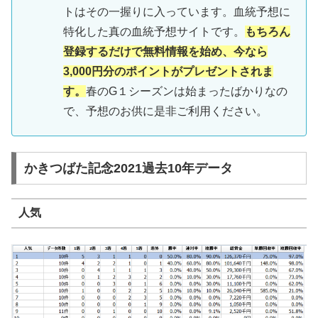
トはその一握りに入っています。血統予想に
特化した真の血統予想サイトです。
もちろん
登録するだけで無料情報を始め、今なら
3,000円分のポイントがプレゼントされま
す。
春のG１シーズンは始まったばかりなの
で、予想のお供に是非ご利用ください。
かきつばた記念2021過去10年データ
人気