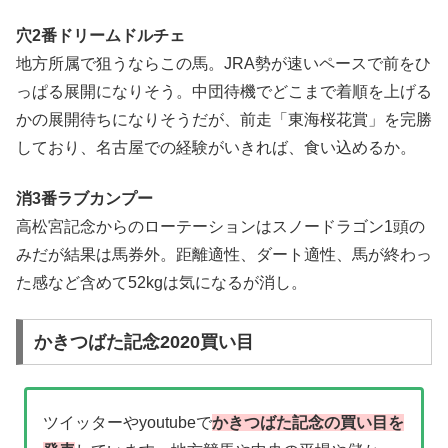
穴2番ドリームドルチェ
地方所属で狙うならこの馬。JRA勢が速いペースで前をひ
っぱる展開になりそう。中団待機でどこまで着順を上げる
かの展開待ちになりそうだが、前走「東海桜花賞」を完勝
しており、名古屋での経験がいきれば、食い込めるか。
消3番ラブカンプー
高松宮記念からのローテーションはスノードラゴン1頭の
みだが結果は馬券外。距離適性、ダート適性、馬が終わっ
た感など含めて52kgは気になるが消し。
かきつばた記念2020買い目
ツイッターやyoutubeで
かきつばた記念の買い目を