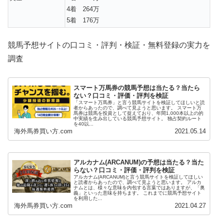
4着 264万
5着 176万
競馬予想サイトの口コミ・評判・検証・無料登録の実力を
調査
スマート万馬券の競馬予想は当たる？当たら
ない？口コミ・評価・評判を検証
「スマート万馬券」と言う競馬サイトを検証してほしいと読
者からあったので、調べて見ようと思います。 スマート万
馬券は競馬を投資として捉えており、年間1,000本以上の的
中実績を生み出している競馬予想サイト。 独占契約ルート
を40以...
海外馬券買い方.com
2021.05.14
アルカナム(ARCANUM)の予想は当たる？当た
らない？口コミ・評価・評判を検証
アルカナム(ARCANUM)と言う競馬サイトを検証してほしい
と読者からあったので、調べて見ようと思います。 アルカ
ナムとは、様々な意味を内包する言葉ではありますが、「奥
義」といった意味を持ちます。 これまでに競馬予想サイト
を利用した...
海外馬券買い方.com
2021.04.27