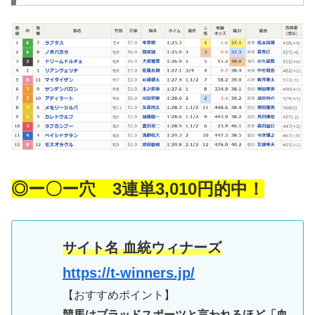
◎ー〇ー穴 3連単3,010円的中！
サイト名 血統ウィナーズ
https://t-winners.jp/
【おすすめポイント】
競馬はブラッドスポーツと言われるほど「血