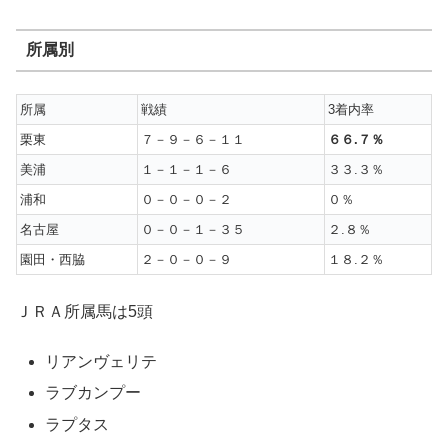
所属別
所属
戦績
3着内率
栗東
７－９－６－１１
６６.７％
美浦
１－１－１－６
３３.３％
浦和
０－０－０－２
０％
名古屋
０－０－１－３５
２.８％
園田・西脇
２－０－０－９
１８.２％
ＪＲＡ所属馬は5頭
リアンヴェリテ
ラブカンプー
ラプタス