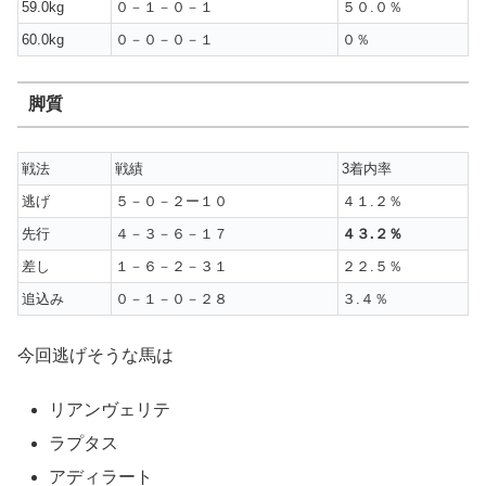
59.0kg
０－１－０－１
５０.０％
60.0kg
０－０－０－１
０％
脚質
戦法
戦績
3着内率
逃げ
５－０－２ー１０
４１.２％
先行
４－３－６－１７
４３.２％
差し
１－６－２－３１
２２.５％
追込み
０－１－０－２８
３.４％
今回逃げそうな馬は
リアンヴェリテ
ラプタス
アディラート