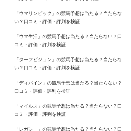
「ウマリンピック」の競馬予想は当たる？当たらな
い？口コミ・評価・評判を検証
「ウマ生活」の競馬予想は当たる？当たらない？口
コミ・評価・評判を検証
「ターフビジョン」の競馬予想は当たる？当たらな
い？口コミ・評価・評判を検証
「ディバイン」の競馬予想は当たる？当たらない？
口コミ・評価・評判を検証
「マイルス」の競馬予想は当たる？当たらない？口
コミ・評価・評判を検証
「レガシー」の競馬予想は当たる？当たらない？口