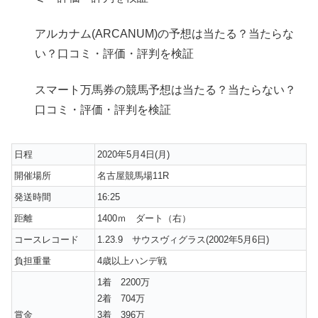
アルカナム(ARCANUM)の予想は当たる？当たらな
い？口コミ・評価・評判を検証
スマート万馬券の競馬予想は当たる？当たらない？
口コミ・評価・評判を検証
日程
2020年5月4日(月)
開催場所
名古屋競馬場11R
発送時間
16:25
距離
1400ｍ ダート（右）
コースレコード
1.23.9 サウスヴィグラス(2002年5月6日)
負担重量
4歳以上ハンデ戦
1着 2200万
2着 704万
賞金
3着 396万