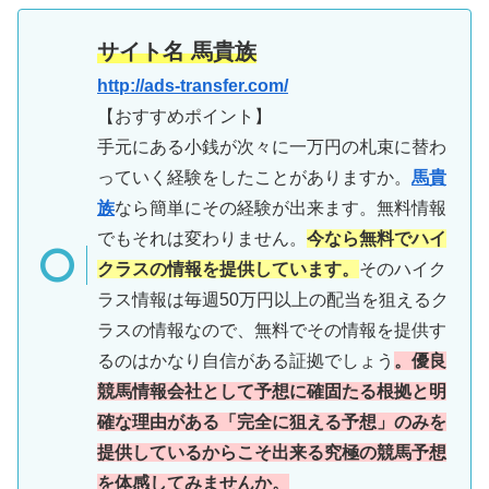
サイト名 馬貴族
http://ads-transfer.com/
【おすすめポイント】
手元にある小銭が次々に一万円の札束に替わ
っていく経験をしたことがありますか。
馬貴
族
なら簡単にその経験が出来ます。無料情報
でもそれは変わりません。
今なら無料でハイ
クラスの情報を提供しています。
そのハイク
ラス情報は毎週50万円以上の配当を狙えるク
ラスの情報なので、無料でその情報を提供す
るのはかなり自信がある証拠でしょう
。優良
競馬情報会社として予想に確固たる根拠と明
確な理由がある「完全に狙える予想」のみを
提供しているからこそ出来る究極の競馬予想
を体感してみませんか。