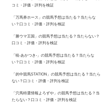
コミ・評価・評判を検証
「万馬券ホース」の競馬予想は当たる？当たらな
い？口コミ・評価・評判を検証
「勝ウマ王国」の競馬予想は当たる？当たらない？
口コミ・評価・評判を検証
「暁-あかつき-」の競馬予想は当たる？当たらな
い？口コミ・評価・評判を検証
「的中競馬STATION」の競馬予想は当たる？当たら
ない？口コミ・評価・評判を検証
「穴馬特選情報よろずや」の競馬予想は当たる？当
たらない？口コミ・評価・評判を検証