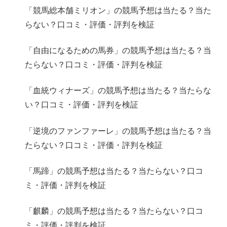
「競馬総本舗ミリオン」の競馬予想は当たる？当た
らない？口コミ・評価・評判を検証
「自由になるための馬券」の競馬予想は当たる？当
たらない？口コミ・評価・評判を検証
「血統ウィナーズ」の競馬予想は当たる？当たらな
い？口コミ・評価・評判を検証
「逆境のファンファーレ」の競馬予想は当たる？当
たらない？口コミ・評価・評判を検証
「馬蹄」の競馬予想は当たる？当たらない？口コ
ミ・評価・評判を検証
「麒麟」の競馬予想は当たる？当たらない？口コ
ミ・評価・評判を検証