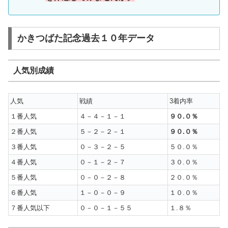
かきつばた記念過去１０年データ
人気別成績
人気
戦績
3着内率
１番人気
４－４－１－１
９０.０％
２番人気
５－２－２－１
９０.０％
３番人気
０－３－２－５
５０.０％
４番人気
０－１－２－７
３０.０％
５番人気
０－０－２－８
２０.０％
６番人気
１－０－０－９
１０.０％
７番人気以下
０－０－１－５５
１.８％