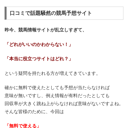
口コミで話題騒然の競馬予想サイト
昨今、競馬情報サイトが乱立しすぎて、
「どれがいいのかわからない！」
「本当に役立つサイトはどれ？」
という疑問を持たれる方が増えてきています。
確かに無料で使えたとしても予想が当たらなければ
意味が無いですし、例え情報が有料だったとしても
回収率が大きく跳ね上がらなければ意味がないですよね。
そんな皆様のために、今回は
「無料で使える」