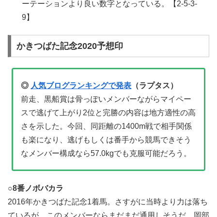
ーテーションより良い数字となっている。【2-5-3-
9】
かきつばた記念2020予想印
◎
人気ブログランキングで発表
（ラプタス）
前走、黒船賞は骨っぽいメンバーながらマイペー
スで逃げて上がり2位と完勝の内容は地方適性の高
さを示した。今回、同距離の1400m戦で相手関係
も楽になり、逃げもしくは番手から競馬できそう
なメンバー構成なら57.0kgでも克服可能だろう。
○8番ノボバカラ
2016年かきつばた記念1着馬。さすがに当時より力は落ち
ているが、このメンバーならまだまだ通用しそうだ。岡部