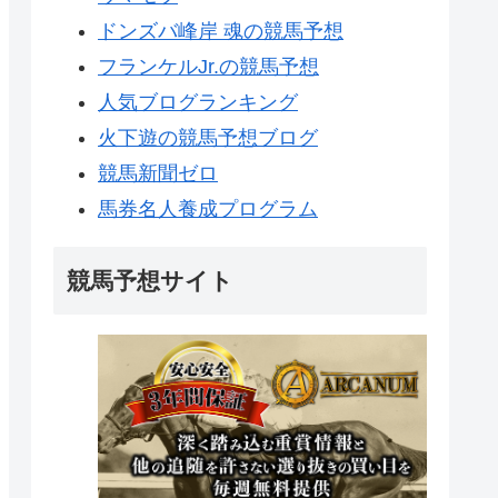
ドンズバ峰岸 魂の競馬予想
フランケルJr.の競馬予想
人気ブログランキング
火下遊の競馬予想ブログ
競馬新聞ゼロ
馬券名人養成プログラム
競馬予想サイト