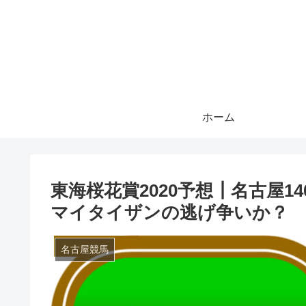
ホーム
東海桜花賞2020予想┃名古屋
マイタイザンの逃げ争いか？
名古屋競馬