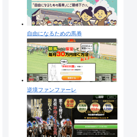
自由になるための馬券
逆境ファンファーレ