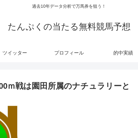
過去10年データ分析で万馬券を狙う！
たんぷくの当たる無料競馬予想
ツイッター
プロフィール
的中実績
1400ｍ戦は園田所属のナチュラリーと