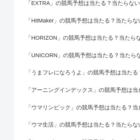
「EXTRA」の競馬予想は当たる？当たらな
「HitMaker」の競馬予想は当たる？当た
「HORIZON」の競馬予想は当たる？当た
「UNICORN」の競馬予想は当たる？当た
「うまフレになろうよ」の競馬予想は当たる
「アーニングインデックス」の競馬予想は当
「ウマリンピック」の競馬予想は当たる？当
「ウマ生活」の競馬予想は当たる？当たらな