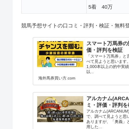
5着 40万
競馬予想サイトの口コミ・評判・検証・無料
スマート万馬券の
価・評判を検証
「スマート万馬券」と
べて見ようと思います
1,000本以上の的中
以...
海外馬券買い方.com
アルカナム(ARC
ミ・評価・評判を
アルカナム(ARCAN
で、調べて見ようと思
ありますが、「奥義」
用した...