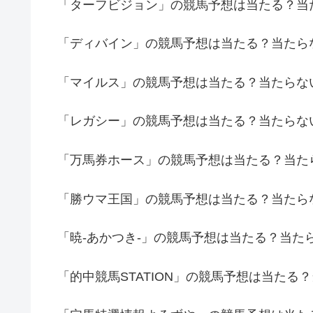
「ターフビジョン」の競馬予想は当たる？当
「ディバイン」の競馬予想は当たる？当たら
「マイルス」の競馬予想は当たる？当たらな
「レガシー」の競馬予想は当たる？当たらな
「万馬券ホース」の競馬予想は当たる？当た
「勝ウマ王国」の競馬予想は当たる？当たら
「暁-あかつき-」の競馬予想は当たる？当た
「的中競馬STATION」の競馬予想は当た