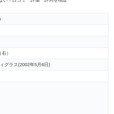
ない？口コミ・評価・評判を検証
)
（右）
ヴィグラス(2002年5月6日)