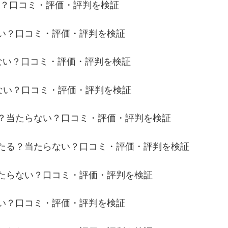
い？口コミ・評価・評判を検証
らない？口コミ・評価・評判を検証
らない？口コミ・評価・評判を検証
らない？口コミ・評価・評判を検証
？当たらない？口コミ・評価・評判を検証
たる？当たらない？口コミ・評価・評判を検証
たらない？口コミ・評価・評判を検証
い？口コミ・評価・評判を検証