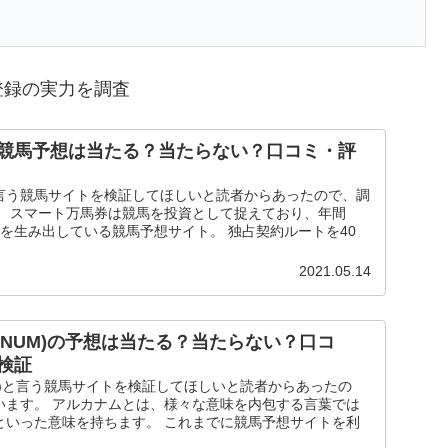
登録の実力を調査
競馬予想は当たる？当たらない？口コミ・評
言う競馬サイトを検証してほしいと読者からあったので、調
。 スマート万馬券は競馬を投資として捉えており、年間
実績を生み出している競馬予想サイト。 独占契約ルートを40
2021.05.14
ANUM)の予想は当たる？当たらない？口コ
検証
UM)と言う競馬サイトを検証してほしいと読者からあったの
います。 アルカナムとは、様々な意味を内包する言葉では
といった意味を持ちます。 これまでに競馬予想サイトを利