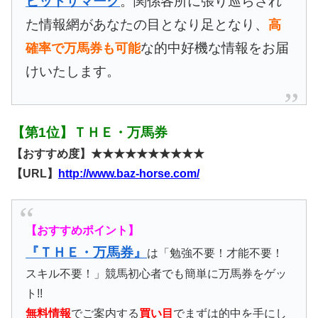
ヒットザマーク
。関係各所に張り巡らされ
た情報網があなたの目となり足となり、
高
な的中好機な情報をお届
確率で万馬券も可能
けいたします。
【第1位】ＴＨＥ・万馬券
【おすすめ度】★★★★★★★★★★
【URL】
http://www.baz-horse.com/
【おすすめポイント】
『ＴＨＥ・万馬券』
は「勉強不要！才能不要！
スキル不要！」競馬初心者でも簡単に万馬券をゲッ
ト!!
無料情報
でご案内する
買い目
でまずは的中を手にし