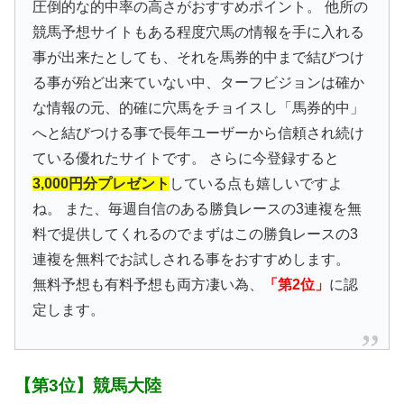
圧倒的な的中率の高さがおすすめポイント。 他所の
競馬予想サイトもある程度穴馬の情報を手に入れる
事が出来たとしても、それを馬券的中まで結びつけ
る事が殆ど出来ていない中、ターフビジョンは確か
な情報の元、的確に穴馬をチョイスし「馬券的中」
へと結びつける事で長年ユーザーから信頼され続け
ている優れたサイトです。 さらに今登録すると
3,000円分プレゼント
している点も嬉しいですよ
ね。 また、毎週自信のある勝負レースの3連複を無
料で提供してくれるのでまずはこの勝負レースの3
連複を無料でお試しされる事をおすすめします。
無料予想も有料予想も両方凄い為、
「第2位」
に認
定します。
【第3位】競馬大陸