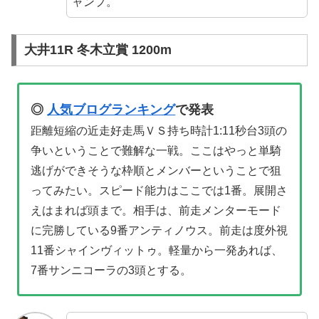
ャンプ。
大井11R 冬木立賞 1200m
◎
人気ブログランキング
で発表
距離短縮の近走好走馬ＶＳ持ち時計1:11秒台3頭の
争いということで難解な一戦。ここはやっと単騎
逃げができそうな枠順とメンバーということで狙
ってみたい。スピード能力はここでは1番。展開さ
えはまれば頭まで。相手は、前走メンターモード
に完勝している9番アンティノウス。前走は度外視
11番シャインヴィットゥ。軽量から一発あれば、
7番サンニコーラの3頭とする。