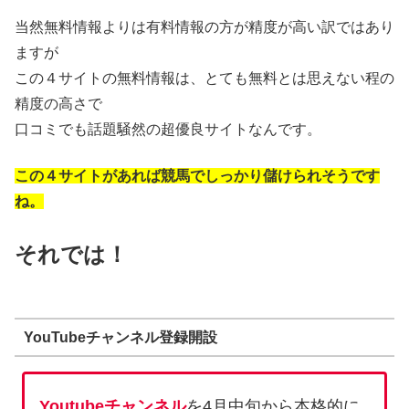
当然無料情報よりは有料情報の方が精度が高い訳ではあり
ますが
この４サイトの無料情報は、とても無料とは思えない程の
精度の高さで
口コミでも話題騒然の超優良サイトなんです。
この４サイトがあれば競馬でしっかり儲けられそうです
ね。
それでは！
YouTubeチャンネル登録開設
Youtubeチャンネル
を4月中旬から本格的に