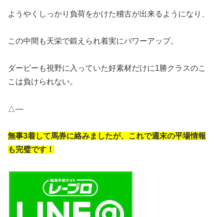
ようやくしっかり負荷をかけた稽古が出来るようになり、
この中間も天栄で鍛えられ着実にパワーアップ。
ダービーも視野に入っていた好素材だけに1勝クラスのこ
こは負けられない。
△—
無事3着して馬券に絡みましたが、これで週末の平場情報
も完璧です！