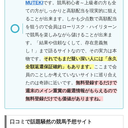
MUTEKI
です。競馬初心者～上級者の方も全
ての方がしっかりと高額配当を現実的に狙え
ることが出来ます。しかも少点数で高額配当
を狙うので会員はローリスク・ハイリターン
で競馬を楽しみながら儲けることが出来ま
す。「結果や信頼なくして、存在意義無
し！」まで語るサイトなので、その実力は本
物です。
それでもまだ疑い深い人には「永久
全額返還保証確約」もあります。
ここまで会
員のことしか考えていないサイトに巡り合え
たのは奇跡に近いです。
無料登録するだけで
週末のメイン重賞の厳選情報がもらえるので
無料登録だけでも価値がありますね。
口コミで話題騒然の競馬予想サイト