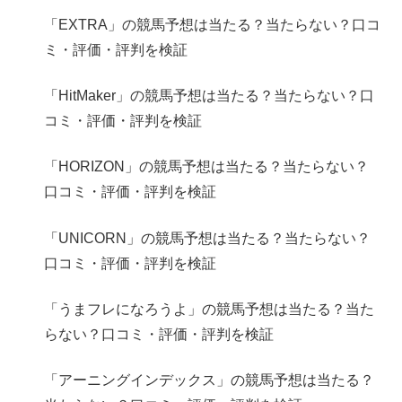
「EXTRA」の競馬予想は当たる？当たらない？口コ
ミ・評価・評判を検証
「HitMaker」の競馬予想は当たる？当たらない？口
コミ・評価・評判を検証
「HORIZON」の競馬予想は当たる？当たらない？
口コミ・評価・評判を検証
「UNICORN」の競馬予想は当たる？当たらない？
口コミ・評価・評判を検証
「うまフレになろうよ」の競馬予想は当たる？当た
らない？口コミ・評価・評判を検証
「アーニングインデックス」の競馬予想は当たる？