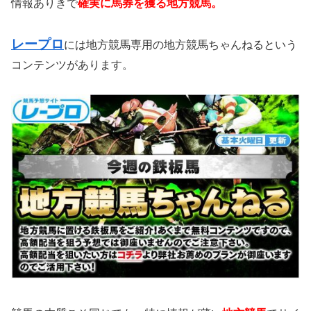
情報ありきで
確実に馬券を獲る地方競馬。
レープロ
には地方競馬専用の地方競馬ちゃんねるという
コンテンツがあります。