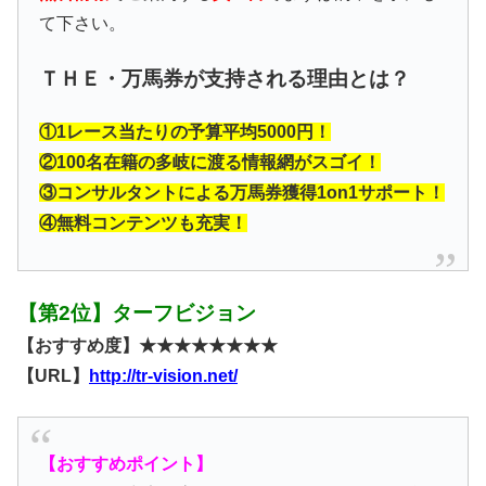
て下さい。
ＴＨＥ・万馬券が支持される理由とは？
①1レース当たりの予算平均5000円！
②100名在籍の多岐に渡る情報網がスゴイ！
③コンサルタントによる万馬券獲得1on1サポート！
④無料コンテンツも充実！
【第2位】ターフビジョン
【おすすめ度】★★★★★★★★
【URL】
http://tr-vision.net/
【おすすめポイント】