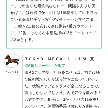
ーまで出走した素質馬ならレース間隔さえ取り戻
せばここは通過点か。相手は1度騎乗している勝っ
ている保園騎手なら安心の7番トーセンマイスタ
ー。叩き2走目の変わり身に期待4番カヴァレリ
ア。12番。そろそろ本領発揮の12番チートコード
の3頭とする。
ＴＯＫＹＯ ＭＥＧＡ ＩＬＬＵＭＩ賞
◎6番リコーシ―ウルフ
叩き2走目で変わり身を見せれば。前走は飛
フランケルJr.
び級挑戦でしたが返り討ちに合った形でし
た。状態アップとクラスが楽になることで、
前進しかないでしょう。内で好位を取れるの
も魅力です。相手は、3か月ぶりの11番モリ
ノブレイク、保園騎手乗り替わりが割引も7