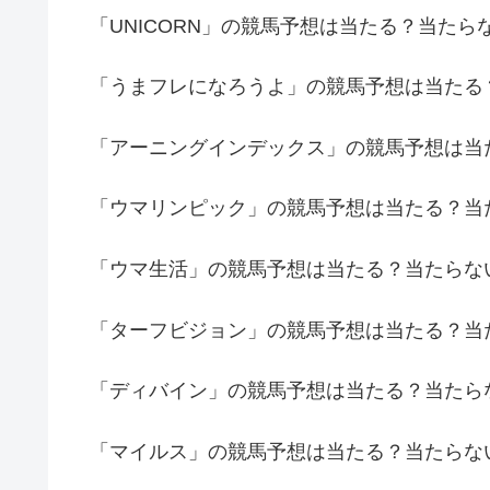
「UNICORN」の競馬予想は当たる？当た
「うまフレになろうよ」の競馬予想は当たる
「アーニングインデックス」の競馬予想は当
「ウマリンピック」の競馬予想は当たる？当
「ウマ生活」の競馬予想は当たる？当たらな
「ターフビジョン」の競馬予想は当たる？当
「ディバイン」の競馬予想は当たる？当たら
「マイルス」の競馬予想は当たる？当たらな