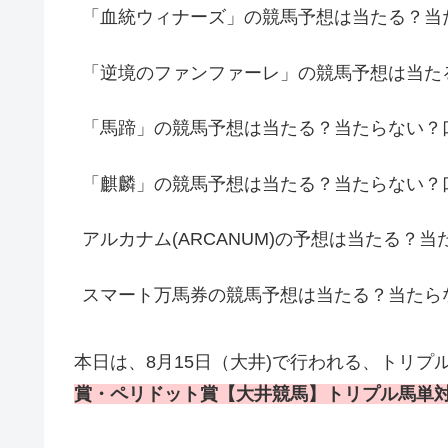
「血統ウィナーズ」の競馬予想は当たる？当
「逆境のファンファーレ」の競馬予想は当た
「馬蹄」の競馬予想は当たる？当たらない？
「麒麟」の競馬予想は当たる？当たらない？
アルカナム(ARCANUM)の予想は当たる？
スマート万馬券の競馬予想は当たる？当たら
本日は、8月15日（大井)で行われる、トリプ
賞・ペリドット賞【大井競馬】トリプル馬単対