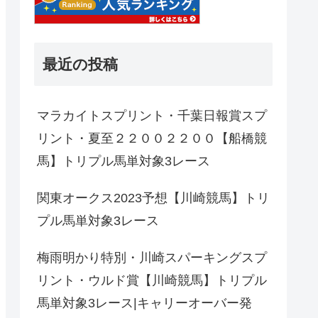
最近の投稿
マラカイトスプリント・千葉日報賞スプ
リント・夏至２２００２２００【船橋競
馬】トリプル馬単対象3レース
関東オークス2023予想【川崎競馬】トリ
プル馬単対象3レース
梅雨明かり特別・川崎スパーキングスプ
リント・ウルド賞【川崎競馬】トリプル
馬単対象3レース|キャリーオーバー発