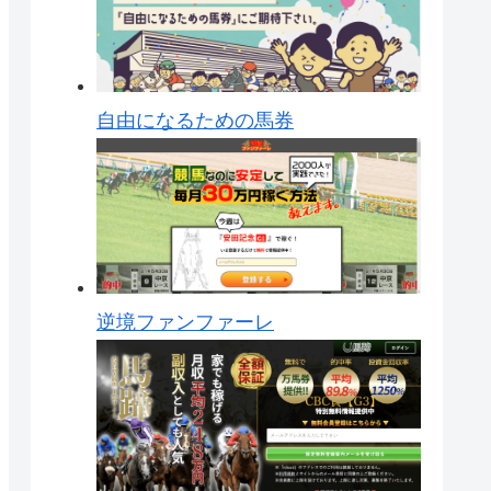
自由になるための馬券
逆境ファンファーレ