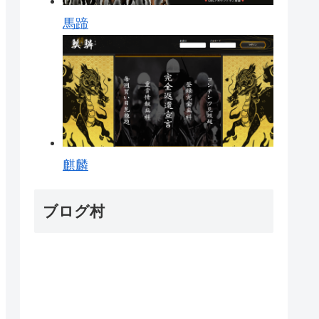
馬蹄
麒麟
ブログ村