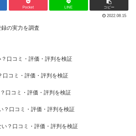
Pocket
LINE
コピー
2022.08.15
登録の実力を調査
ない？口コミ・評価・評判を検証
？口コミ・評価・評判を検証
い？口コミ・評価・評判を検証
らない？口コミ・評価・評判を検証
らない？口コミ・評価・評判を検証