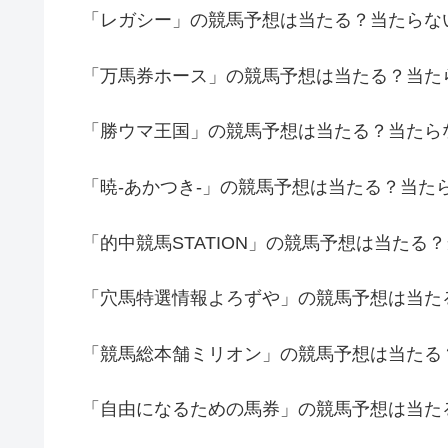
「レガシー」の競馬予想は当たる？当たらな
「万馬券ホース」の競馬予想は当たる？当た
「勝ウマ王国」の競馬予想は当たる？当たら
「暁-あかつき-」の競馬予想は当たる？当た
「的中競馬STATION」の競馬予想は当た
「穴馬特選情報よろずや」の競馬予想は当た
「競馬総本舗ミリオン」の競馬予想は当たる
「自由になるための馬券」の競馬予想は当た