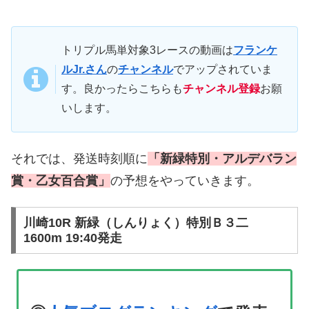
トリプル馬単対象3レースの動画は
フランケ
ルJr.さん
の
チャンネル
でアップされていま
す。良かったらこちらも
チャンネル登録
お願
いします。
それでは、発送時刻順に
「新緑特別・アルデバラン
賞・乙女百合賞
」
の予想をやっていきます。
川崎10R 新緑（しんりょく）特別Ｂ３二
1600m 19:40発走