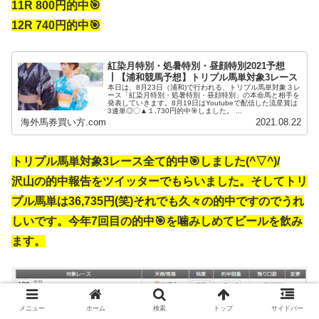
11R 800円的中🎯
12R 740円的中🎯
紅染月特別・処暑特別・昼顔特別2021予想
┃【浦和競馬予想】トリプル馬単対象3レース
本日は、8月23日（浦和)で行われる、トリプル馬単対象３レ
ース「紅染月特別・処暑特別・昼顔特別」の本命馬と相手を
発表していきます。8月19日はYoutubeで配信した流星賞は
3連単◎〇▲１,730円的中🎯しました。 ...
海外馬券買い方.com
2021.08.22
トリプル馬単対象3レース全て的中🎯しました(^▽^)/
沢山の的中報告をツイッターでもらいました。そしてトリ
プル馬単は36,735円(笑)それでも久々の的中ですのでうれ
しいです。今年7回目の的中🎯を噛みしめてビールを飲み
ます。
メニュー
ホーム
検索
トップ
サイドバー