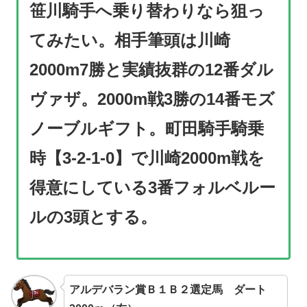
笹川騎手へ乗り替わりなら狙っ
てみたい。相手筆頭は川崎
2000m7勝と実績抜群の12番ダル
ヴァザ。2000m戦3勝の14番モズ
ノーブルギフト。町田騎手騎乗
時【3-2-1-0】で川崎2000m戦を
得意にしている3番フォルベルー
ルの3頭とする。
アルデバラン賞Ｂ１Ｂ２選定馬 ダート