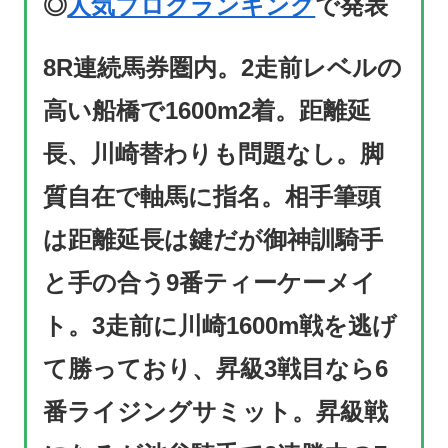
◎
人気ブログランキング
で発表
8R連続馬券圏内。2走前レベルの
高い船橋で1600m2着。距離延
長、川崎替わりも問題なし。脚
質自在で軸馬に指名。相手筆頭
は距離延長は鍵だが御神訓騎手
と手の合う9番ティーケーメイ
ト。3走前に川崎1600m戦を逃げ
て勝っており、昇級3戦目なら6
番ライジングサミット。昇級戦