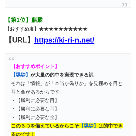
【第1位】麒麟
【おすすめ度】★★★★★★★★★★
【URL】
https://ki-ri-n.net/
【おすすめポイント】
【騏驎】
が大量の的中を実現できる訳
それは「情報」が「本当か偽りか」を見極める目と
耳と金があるからです。
・【勝利に必要な目】
・【勝利に必要な耳】
・【勝利に必要な金】
この３つを備えているからこそ
【騏驎】
は的中でき
るのです！