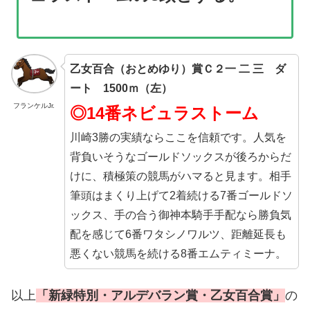
乙女百合（おとめゆり）賞Ｃ２一 二 三 ダ
ート 1500ｍ（左）
フランケルJr.
◎14番ネビュラストーム
川崎3勝の実績ならここを信頼です。人気を
背負いそうなゴールドソックスが後ろからだ
けに、積極策の競馬がハマると見ます。相手
筆頭はまくり上げて2着続ける7番ゴールドソ
ックス、手の合う御神本騎手手配なら勝負気
配を感じて6番ワタシノワルツ、距離延長も
悪くない競馬を続ける8番エムティミーナ。
以上
「新緑特別・アルデバラン賞・乙女百合賞
」
の