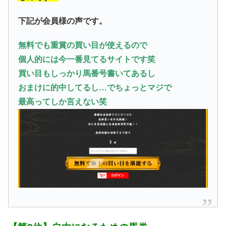
下記が会員様の声です。
無料でも重賞の買い目が使えるので
個人的には今一番見てるサイトです笑
買い目もしっかり馬番号書いてあるし
おまけに的中してるし…でちょっとマジで
最高ってしか言えない笑