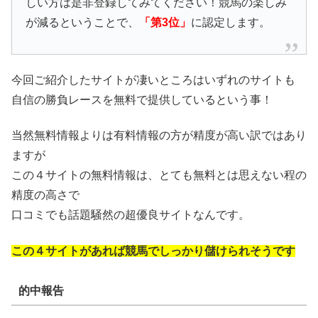
しい方は是非登録してみてください！競馬の楽しみ
が減るということで、
「第3位」
に認定します。
今回ご紹介したサイトが凄いところはいずれのサイトも
自信の勝負レースを無料で提供しているという事！
当然無料情報よりは有料情報の方が精度が高い訳ではあり
ますが
この４サイトの無料情報は、とても無料とは思えない程の
精度の高さで
口コミでも話題騒然の超優良サイトなんです。
この４サイトがあれば競馬でしっかり儲けられそうです
的中報告