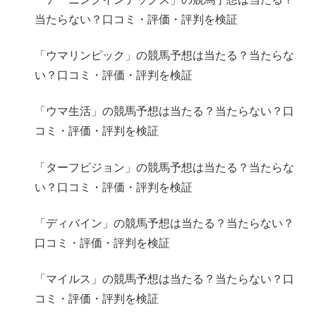
当たらない？口コミ・評価・評判を検証
「ウマリンピック」の競馬予想は当たる？当たらな
い？口コミ・評価・評判を検証
「ウマ生活」の競馬予想は当たる？当たらない？口
コミ・評価・評判を検証
「ターフビジョン」の競馬予想は当たる？当たらな
い？口コミ・評価・評判を検証
「ディバイン」の競馬予想は当たる？当たらない？
口コミ・評価・評判を検証
「マイルス」の競馬予想は当たる？当たらない？口
コミ・評価・評判を検証