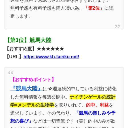
連複を無料でお試しされる事をおすすめします。
無料予想も有料予想も両方凄い為、
「第2位」
に認
定します。
【第3位】競馬大陸
【おすすめ度】★★★★★★
【URL】
https://www.kb-tairiku.net/
【おすすめポイント】
『競馬大陸』
は58週連続的中している利益に特化
した無料情報を毎週公開中。
ナイチンゲールの統計
学×メンデルの生物学
を取りいれて、
的中、利益
を
追求しています。その代わり、
「競馬の楽しみや予
想の喜び」
などは一切皆無です（笑）的中のみが欲