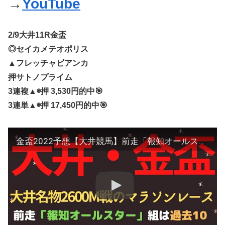
→
YouTube
2/9大井11R金盃
◎セイカメテオポリス
▲フレッチャビアンカ
押サトノプライム
3連複▲◉押 3,530円的中🎯
3連単▲◉押 17,450円的中🎯
金盃2022予想【大井競馬】前走「報知オールスターカップ」組は過去10年で5勝。【5-2-3-25】複勝率40%