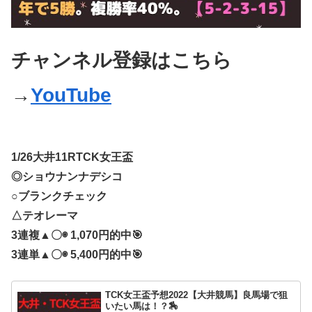
チャンネル登録はこちら
→
YouTube
1/26大井11RTCK女王盃
◎ショウナンナデシコ
○ブランクチェック
△テオレーマ
3連複▲〇◉ 1,070円的中🎯
3連単▲〇◉ 5,400円的中🎯
TCK女王盃予想2022【大井競馬】良馬場で狙
いたい馬は！？🏇