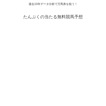
過去10年データ分析で万馬券を狙う！
たんぷくの当たる無料競馬予想