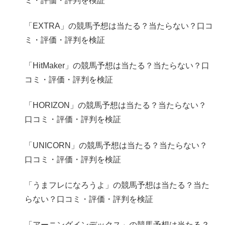
ミ・評価・評判を検証
「EXTRA」の競馬予想は当たる？当たらない？口コ
ミ・評価・評判を検証
「HitMaker」の競馬予想は当たる？当たらない？口
コミ・評価・評判を検証
「HORIZON」の競馬予想は当たる？当たらない？
口コミ・評価・評判を検証
「UNICORN」の競馬予想は当たる？当たらない？
口コミ・評価・評判を検証
「うまフレになろうよ」の競馬予想は当たる？当た
らない？口コミ・評価・評判を検証
「アーニングインデックス」の競馬予想は当たる？