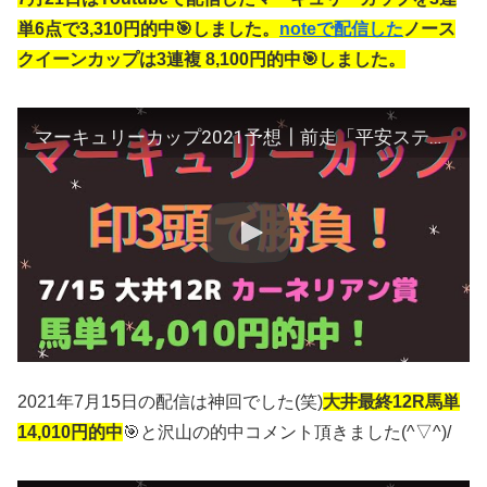
単6点で3,310円的中🎯しました。
noteで配信した
ノース
クイーンカップは3連複 8,100円的中🎯しました。
マーキュリーカップ2021予想┃前走「平安ステークス」組は過去10年で4勝。複勝率87.5%。【4-2-1-1】
2021年7月15日の配信は神回でした(笑)
大井最終12R馬単
14,010円的中
🎯と沢山の的中コメント頂きました(^▽^)/