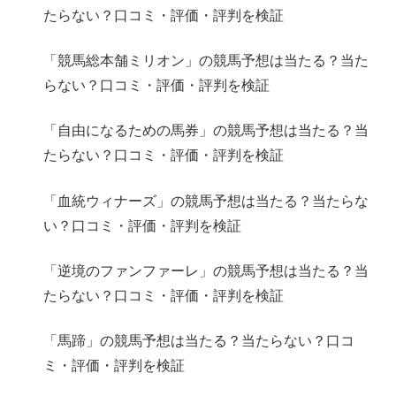
たらない？口コミ・評価・評判を検証
「競馬総本舗ミリオン」の競馬予想は当たる？当た
らない？口コミ・評価・評判を検証
「自由になるための馬券」の競馬予想は当たる？当
たらない？口コミ・評価・評判を検証
「血統ウィナーズ」の競馬予想は当たる？当たらな
い？口コミ・評価・評判を検証
「逆境のファンファーレ」の競馬予想は当たる？当
たらない？口コミ・評価・評判を検証
「馬蹄」の競馬予想は当たる？当たらない？口コ
ミ・評価・評判を検証