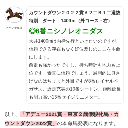
カウントダウン２０２２賞Ａ２二Ｂ１二選抜
特別 ダート 1400ｍ（外コース・右）
フランケルJr.
◎6番ニシノレオニダス
大井1400mは内枠先行といきたいのですが、
信頼できる存在もなく好位差しのここを本命
にします。
前走も強かったですし、持ち時計も地力も上
位です。素直に信頼でしょう。展開的に良さ
げなのはちょっと外目ですが8番ロイヤルペ
ガサス、近走充実の10番シートン、距離延長
も能力高い13番セイジミニスター。
以上、
「アデュー2021賞・東京２歳優駿牝馬・カ
ウントダウン2022賞」
の本命馬発表になります。