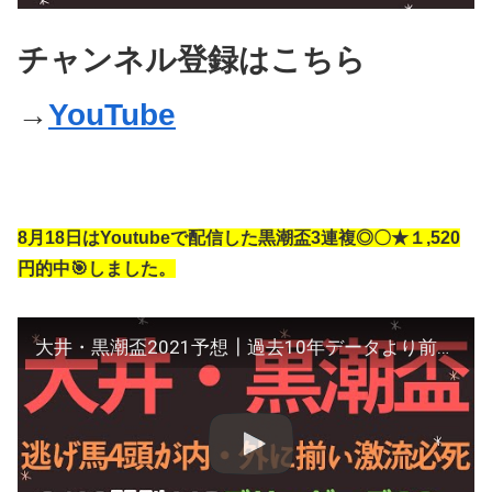
チャンネル登録はこちら
→
YouTube
8月18日はYoutubeで配信した黒潮盃3連複◎〇★１,520
円的中🎯しました。
大井・黒潮盃2021予想┃過去10年データより前走「JDD」組が3勝。複勝率45.5％と軸馬に最適