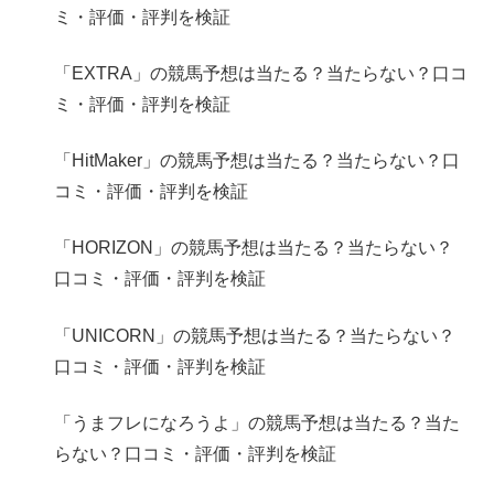
ミ・評価・評判を検証
「EXTRA」の競馬予想は当たる？当たらない？口コ
ミ・評価・評判を検証
「HitMaker」の競馬予想は当たる？当たらない？口
コミ・評価・評判を検証
「HORIZON」の競馬予想は当たる？当たらない？
口コミ・評価・評判を検証
「UNICORN」の競馬予想は当たる？当たらない？
口コミ・評価・評判を検証
「うまフレになろうよ」の競馬予想は当たる？当た
らない？口コミ・評価・評判を検証