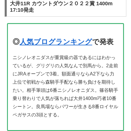
大井11R カウントダウン２０２２賞 1400m
17:10発走
◎
人気ブログランキング
で発表
ニシノレオニダスが重賞級の器であるにはわかっ
ているが、グリグリの人気なんで別馬から。2走前
にJRAオープンで3着。額面通りならA2下なら力
上位で初戦から森騎手手配なら勝ち負けを期待し
たい。相手筆頭は6番ニシノレオニダス。篠谷騎手
乗り替わりで人気が落ちれば大井1400m巧者10番
シートン。良馬場ならパワーが生きる8番ロイヤル
ペガサスの3頭とする。