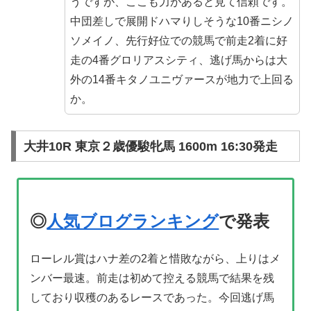
うですが、ここも力があると見て信頼です。
中団差しで展開ドハマりしそうな10番ニシノ
ソメイノ、先行好位での競馬で前走2着に好
走の4番グロリアスシティ、逃げ馬からは大
外の14番キタノユニヴァースが地力で上回る
か。
大井10R 東京２歳優駿牝馬 1600m 16:30発走
◎
人気ブログランキング
で発表
ローレル賞はハナ差の2着と惜敗ながら、上りはメ
ンバー最速。前走は初めて控える競馬で結果を残
しており収穫のあるレースであった。今回逃げ馬