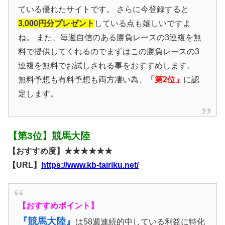
ている優れたサイトです。 さらに今登録すると
3,000円分プレゼント
している点も嬉しいですよ
ね。 また、毎週自信のある勝負レースの3連複を無
料で提供してくれるのでまずはこの勝負レースの3
連複を無料でお試しされる事をおすすめします。
無料予想も有料予想も両方凄い為、
「第2位」
に認
定します。
【第3位】競馬大陸
【おすすめ度】★★★★★★
【URL】
https://www.kb-tairiku.net/
【おすすめポイント】
『競馬大陸』
は58週連続的中している利益に特化