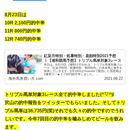
8月23日は
10R 2,160円的中🎯
11R 800円的中🎯
12R 740円的中🎯
紅染月特別・処暑特別・昼顔特別2021予想
┃【浦和競馬予想】トリプル馬単対象3レース
本日は、8月23日（浦和)で行われる、トリプル馬単対象３レ
ース「紅染月特別・処暑特別・昼顔特別」の本命馬と相手を
発表していきます。8月19日はYoutubeで配信した流星賞は
3連単◎〇▲１,730円的中🎯しました。 ...
海外馬券買い方.com
2021.08.22
トリプル馬単対象3レース全て的中🎯しました(^▽^)/
沢山の的中報告をツイッターでもらいました。そしてトリ
プル馬単は36,735円(笑)それでも久々の的中ですのでうれ
しいです。今年7回目の的中🎯を噛みしめてビールを飲み
ます。