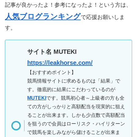
記事が良かったよ！参考になったよ！という方は、
人気ブログランキング
で応援お願いしま
す。
サイト名 MUTEKI
https://leakhorse.com/
【おすすめポイント】
競馬情報サイトに求めるものは「結果」で
す。徹底的に結果にこだわっているのが
MUTEKI
です。競馬初心者～上級者の方も全
ての方がしっかりと高額配当を現実的に狙え
ることが出来ます。しかも少点数で高額配当
を狙うので会員はローリスク・ハイリターン
で競馬を楽しみながら儲けることが出来ま