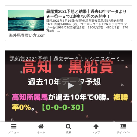
黒船賞2021予想と結果┃過去10年データより
★ー◎ー▲で3連複790円のみ的中！
日程2021年3月16日(火)開催場所高知競馬場3R発送時間
16:10距離1400ｍ（右）コースレコード1:26.0 テセウスフ
リーゼ(1999/03/22)賞金1着 2100万2着 485万3着 270
万4着 ...
海外馬券買い方.com
黒船賞2021予想┃過去データよりシニスターミニスター産駒は絶好の狙い目
メニュー
ホーム
検索
トップ
サイドバー
チャンネル登録はこちら