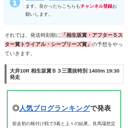
ます。良かったらこちらも
チャンネル登録
お
願いします。
それでは、発送時刻順に
「相生坂賞・アフター５ス
ター賞トライアル・シーブリーズ賞
」
の予想をやっ
ていきます。
大井10R 相生坂賞Ｂ３三選抜特別 1400m 19:30
発走
◎
人気ブログランキング
で発表
前走初の格付け戦で3着と上々の結果。良馬場想定