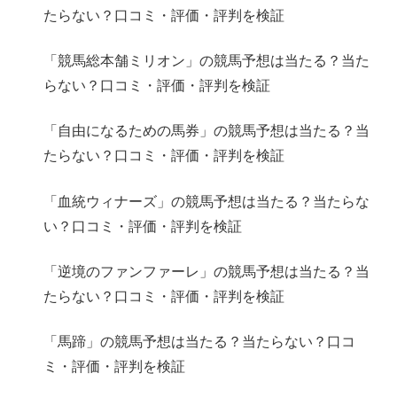
たらない？口コミ・評価・評判を検証
「競馬総本舗ミリオン」の競馬予想は当たる？当た
らない？口コミ・評価・評判を検証
「自由になるための馬券」の競馬予想は当たる？当
たらない？口コミ・評価・評判を検証
「血統ウィナーズ」の競馬予想は当たる？当たらな
い？口コミ・評価・評判を検証
「逆境のファンファーレ」の競馬予想は当たる？当
たらない？口コミ・評価・評判を検証
「馬蹄」の競馬予想は当たる？当たらない？口コ
ミ・評価・評判を検証