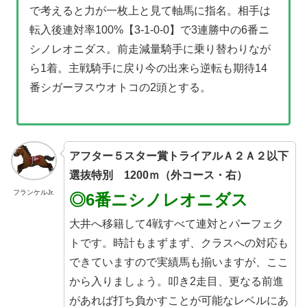
で考えると力が一枚上と見て軸馬に指名。相手は
転入後連対率100%【3-1-0-0】で3連勝中の6番ニ
シノレオニダス。前走減量騎手に乗り替わりなが
ら1着。主戦騎手に戻り今の出来ら逆転も期待14
番シガーヲスウオトコの2頭とする。
アフター５スター賞トライアルＡ２Ａ２以下
選抜特別 1200ｍ（外コース・右）
フランケルJr.
◎6番ニシノレオニダス
大井へ移籍して4戦すべて連対とパーフェク
トです。時計もまずまず、クラスへの対応も
できていますので実績馬も揃いますが、ここ
から入りましょう。叩き2走目、更なる前進
があれば打ち負かすことが可能なレベルにあ