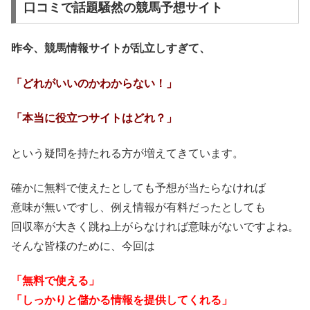
口コミで話題騒然の競馬予想サイト
昨今、競馬情報サイトが乱立しすぎて、
「どれがいいのかわからない！」
「本当に役立つサイトはどれ？」
という疑問を持たれる方が増えてきています。
確かに無料で使えたとしても予想が当たらなければ
意味が無いですし、例え情報が有料だったとしても
回収率が大きく跳ね上がらなければ意味がないですよね。
そんな皆様のために、今回は
「無料で使える」
「しっかりと儲かる情報を提供してくれる」