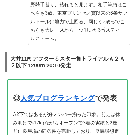
野騎手替り、粘れると見ます。相手筆頭はこ
ちらも3歳、東京プリンセス賞以来の6番サブ
ルドールは地力で上回る、同じく3歳っでこ
ちらも大レースから一つ叩いた3番スティー
ルストーム。
大井11R アフター５スター賞トライアルＡ２Ａ
２以下 1200m 20:10発走
◎
人気ブログランキング
で発表
A2下ではあるが好メンバー揃った印象。前走は休
み明けで-17kgながらオープンで3着の実績と2走
前に良馬場の同条件を完勝しており、良馬場想定