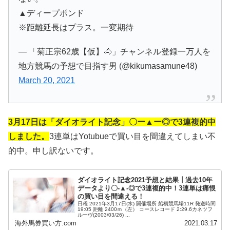
▲ディープポンド
※距離延長はプラス。一変期待
— 「菊正宗62歳【仮】🐴」チャンネル登録一万人を
地方競馬の予想で目指す男 (@kikumasamune48)
March 20, 2021
3月17日は「ダイオライト記念」〇ー▲ー◎で3連複的中
しました。
3連単はYotubueで買い目を間違えてしまい不
的中。申し訳ないです。
ダイオライト記念2021予想と結果┃過去10年
データより〇-▲-◎で3連複的中！3連単は痛恨
の買い目を間違える！
日程 2021年3月17日(水) 開催場所 船橋競馬場11R 発送時間
19:05 距離 2400ｍ（左） コースレコード 2:29.6カネツフ
ルーヴ(2003/03/26) ...
海外馬券買い方.com
2021.03.17