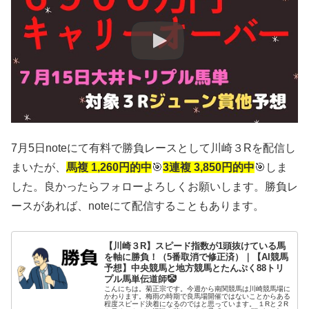
7月5日noteにて有料で勝負レースとして川崎３Rを配信し
まいたが、
馬複 1,260円的中
🎯
3連複 3,850円的中
🎯しま
した。良かったらフォローよろしくお願いします。勝負レ
ースがあれば、noteにて配信することもあります。
【川崎３R】スピード指数が1頭抜けている馬
を軸に勝負！（5番取消で修正済）｜【AI競馬
予想】中央競馬と地方競馬とたんぷく88トリ
プル馬単伝道師🤡
こんにちは。菊正宗です。今週から南関競馬は川崎競馬場に
かわります。梅雨の時期で良馬場開催ではないことからある
程度スピード決着になるのではと思っています。 １Rと２R