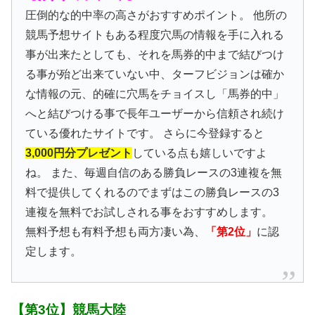
圧倒的な的中率の高さがおすすめポイント。 他所の
競馬予想サイトもある程度穴馬の情報を手に入れる
事が出来たとしても、それを馬券的中まで結びつけ
る事が殆ど出来ていない中、ターフビジョンは確か
な情報の元、的確に穴馬をチョイスし「馬券的中」
へと結びつける事で長年ユーザーから信頼され続け
ている優れたサイトです。 さらに今登録すると
3,000円分プレゼント
している点も嬉しいですよ
ね。 また、毎週自信のある勝負レースの3連複を無
料で提供してくれるのでまずはこの勝負レースの3
連複を無料でお試しされる事をおすすめします。
無料予想も有料予想も両方凄い為、
「第2位」
に認
定します。
【第3位】競馬大陸