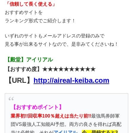
「信頼して長く使える」
おすすめサイトを
ランキング形式でご紹介します！
いずれのサイトもメールアドレスの登録のみで
見る事が出来るサイトなので、是非みてくださいね！
【殿堂】アイリアル
【おすすめ度】★★★★★★★★★★
【URL】
http://aireal-keiba.com
【おすすめポイント】
業界初!!回収率100％超えは当たり前!!
最強馬券師軍
団VS最強人工知能AI予想。両方の良さを得れば高配
当は必然的。それが
アイリアル
。
今、登録すると3