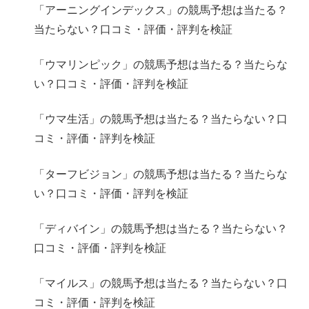
「アーニングインデックス」の競馬予想は当たる？
当たらない？口コミ・評価・評判を検証
「ウマリンピック」の競馬予想は当たる？当たらな
い？口コミ・評価・評判を検証
「ウマ生活」の競馬予想は当たる？当たらない？口
コミ・評価・評判を検証
「ターフビジョン」の競馬予想は当たる？当たらな
い？口コミ・評価・評判を検証
「ディバイン」の競馬予想は当たる？当たらない？
口コミ・評価・評判を検証
「マイルス」の競馬予想は当たる？当たらない？口
コミ・評価・評判を検証