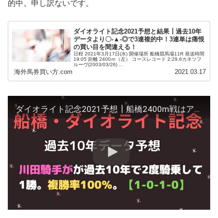
的中。申し訳ないです。
ダイオライト記念2021予想と結果┃過去10年
データより〇-▲-◎で3連複的中！3連単は痛恨
の買い目を間違える！
日程 2021年3月17日(水) 開催場所 船橋競馬場11R 発送時間
19:05 距離 2400ｍ（左） コースレコード 2:29.6カネツフ
ルーヴ(2003/03/26) ...
海外馬券買い方.com
2021.03.17
ダイオライト記念2021予想┃船橋2400m戦はアイルハヴアナザー産駒を狙え！