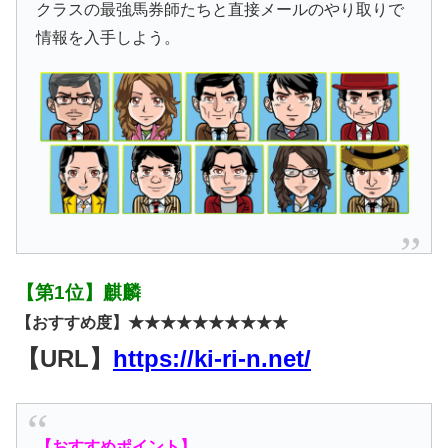
クラスの最強馬券師たちと直接メールのやり取りで
情報を入手しよう。
【第1位】麒麟
【おすすめ度】★★★★★★★★★★
【URL】
https://ki-ri-n.net/
【おすすめポイント】