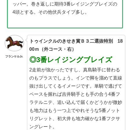
ッパー。巻き返しに期待3番レイジングブレイズの
4頭とする。その他伏兵タイプ多し。
トゥインクルのきせき賞Ｂ３二選抜特別 18
00ｍ（外コース・右）
フランケルJr.
◎3番レイジングブレイズ
2走前が強かったですし、真島騎手に替わる
のもプラスでしょう。インで脚を溜めて直線
抜け出してくるイメージです。単騎で逃げて
ペースを握れば吉井騎手とも手の合う4番フ
ラテルニテ、追い込んで届くかどうかが微妙
も地力はもう一つ上でやれそうな5番ノット
リグレット、初大井も地力確かな1番フクサ
ングレート。