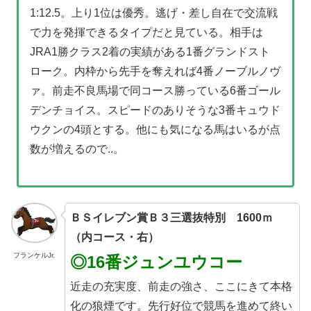
1:12.5。上り1位は優秀。逃げ・差し自在で交流戦
で力を発揮できるタイプだと見ている。相手は
JRA1勝クラス2着の実績がある1番グランドスト
ローク。内枠から先手を奪えれば4番ノーブルノヴ
ァ。前走不良馬場で同コース勝っている6番ゴール
デンチョイス。スピードのありそうな3番キュウド
ウクンの4頭とする。他にも気になる馬はいるが点
数が増えるので..。
ＢＳイレブン賞Ｂ３三選抜特別 1600ｍ
（内コース・右）
フランケルJr.
◎16番ジュンユウコー
近走の充実度、前走の強さ、ここにきて本格
化の狼煙です。先行好位で競馬を進めて終い