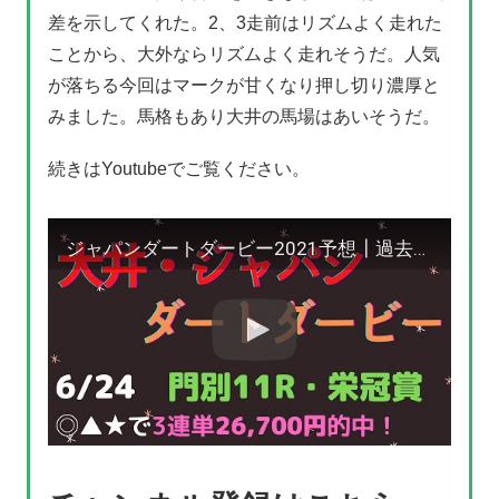
差を示してくれた。2、3走前はリズムよく走れた
ことから、大外ならリズムよく走れそうだ。人気
が落ちる今回はマークが甘くなり押し切り濃厚と
みました。馬格もあり大井の馬場はあいそうだ。
続きはYoutubeでご覧ください。
ジャパンダートダービー2021予想┃過去10年データより複勝率0%【0-0-0-11】の牝馬は果たして勝てるのか？