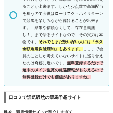
ることが出来ます。しかも少点数で高額配当
を狙うので会員はローリスク・ハイリターン
で競馬を楽しみながら儲けることが出来ま
す。「結果や信頼なくして、存在意義無
し！」まで語るサイトなので、その実力は本
物です。
それでもまだ疑い深い人には「永久
全額返還保証確約」もあります。
ここまで会
員のことしか考えていないサイトに巡り合え
たのは奇跡に近いです。
無料登録するだけで
週末のメイン重賞の厳選情報がもらえるので
無料登録だけでも価値がありますね。
口コミで話題騒然の競馬予想サイト
昨今、競馬情報サイトが乱立しすぎて、