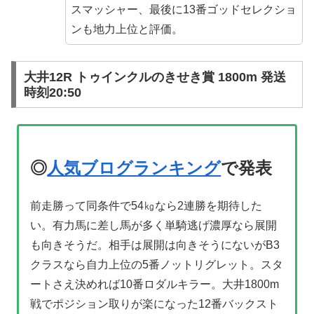
スマッシャー、最後に13番ゴッドセレクショ
ンも地力上位と評価。
大井12R トゥインクルのきせき賞 1800m 発送
時刻20:50
◎
人気ブログランキング
で発表
前走勝って同条件で54㎏なら2連勝を期待した
い。有力馬に差し馬が多く単騎逃げ濃厚なら展開
も向きそうだ。相手は展開は向きそうにないがB3
クラスなら自力上位の5番ノットリグレット。スタ
ートさえ決めれば10番ロダルキラー。大井1800m
戦でポジション取りが楽になった12番バックスト