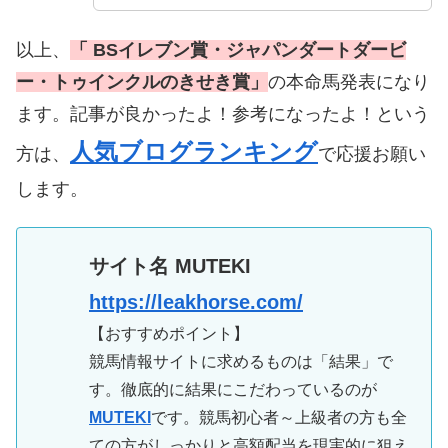
以上、
「 BSイレブン賞・ジャパンダートダービ
ー・トゥインクルのきせき賞」
の本命馬発表になり
ます。記事が良かったよ！参考になったよ！という
人気ブログランキング
方は、
で応援お願い
します。
サイト名 MUTEKI
https://leakhorse.com/
【おすすめポイント】
競馬情報サイトに求めるものは「結果」で
す。徹底的に結果にこだわっているのが
MUTEKI
です。競馬初心者～上級者の方も全
ての方がしっかりと高額配当を現実的に狙え