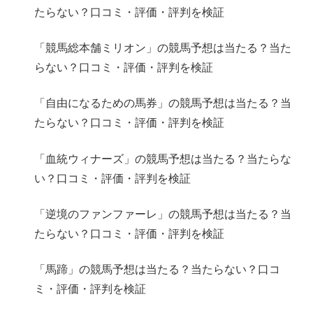
たらない？口コミ・評価・評判を検証
「競馬総本舗ミリオン」の競馬予想は当たる？当た
らない？口コミ・評価・評判を検証
「自由になるための馬券」の競馬予想は当たる？当
たらない？口コミ・評価・評判を検証
「血統ウィナーズ」の競馬予想は当たる？当たらな
い？口コミ・評価・評判を検証
「逆境のファンファーレ」の競馬予想は当たる？当
たらない？口コミ・評価・評判を検証
「馬蹄」の競馬予想は当たる？当たらない？口コ
ミ・評価・評判を検証