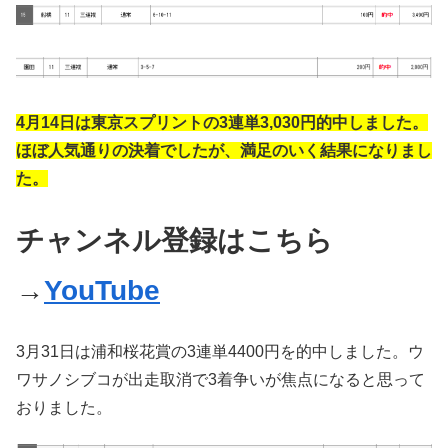
4月14日は東京スプリントの3連単3,030円的中しました。
ほぼ人気通りの決着でしたが、満足のいく結果になりまし
た。
チャンネル登録はこちら
→
YouTube
3月31日は浦和桜花賞の3連単4400円を的中しました。ウ
ワサノシブコが出走取消で3着争いが焦点になると思って
おりました。