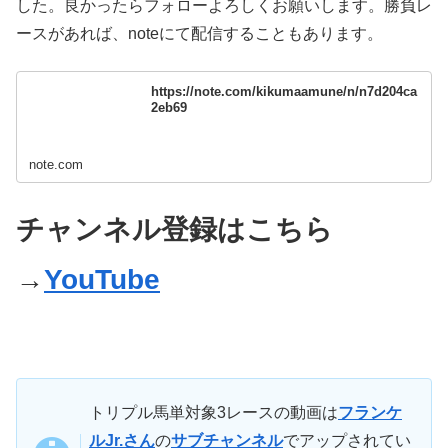
した。良かったらフォローよろしくお願いします。勝負レ
ースがあれば、noteにて配信することもあります。
https://note.com/kikumaamune/n/n7d204ca
2eb69
note.com
チャンネル登録はこちら
→
YouTube
トリプル馬単対象3レースの動画は
フランケ
ルJr.さん
の
サブチャンネル
でアップされてい