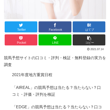
Twitter
Facebook
はてブ
Pocket
LINE
コピー
2021.07.14
競馬予想サイトの口コミ・評判・検証・無料登録の実力を
調査
2021年度地方重賞日程
「AIREAL」の競馬予想は当たる？当たらない？口
コミ・評価・評判を検証
「EDGE」の競馬予想は当たる？当たらない？口コ