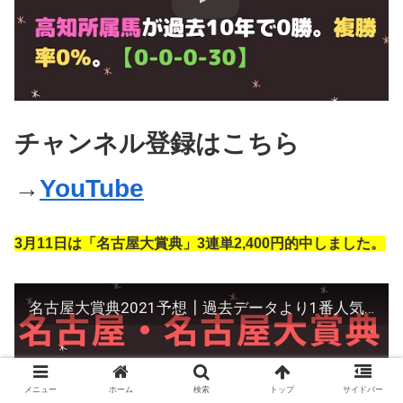
チャンネル登録はこちら
→
YouTube
3月11日は「名古屋大賞典」3連単2,400円的中しました。
名古屋大賞典2021予想┃過去データより1番人気+川田将雅騎手騎乗はクリンチャーにとって鬼に金棒
メニュー
ホーム
検索
トップ
サイドバー