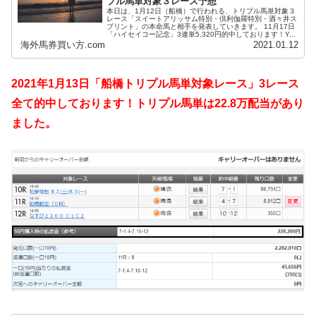
プル馬単対象３レース予想
本日は、1月12日（船橋）で行われる、トリプル馬単対象３
レース「スイートアリッサム特別・倶利伽羅特別・酒々井ス
プリント」の本命馬と相手を発表していきます。 11月17日
「ハイセイコー記念」3連単5,320円的中しております！Y...
海外馬券買い方.com
2021.01.12
2021年1月13日「船橋トリプル馬単対象レース」3レース
全て的中しております！トリプル馬単は22.8万配当があり
ました。