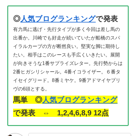
◎
人気ブログランキング
で発表
有力馬に逃げ・先行タイプが多く今回は差し馬の
出番か。川崎でも好走が続いていたが船橋のスパ
イラルカーブの方が断然良い。堅実な脚に期待し
たい。相手はこのレースも手広くいきたい。展開
が向きそうな1番サプライズレター。先行勢からは
2番ヒガシリシャール。4番イコライザー。６番タ
イセイグリード。8番ミヤケ。9番アドマイヤプリ
ヴの6頭とする。
馬単
◎
人気ブログランキング
で発表
⇔ 1,2,4,6,8,9 12点