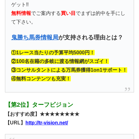
ゲット!!
無料情報
でご案内する
買い目
でまずは的中を手にし
て下さい。
鬼勝ち馬券情報局
が支持される理由とは？
①1レース当たりの予算平均5000円！
②100名在籍の多岐に渡る情報網がスゴイ！
③コンサルタントによる万馬券獲得1on1サポート！
④無料コンテンツも充実！
【第2位】ターフビジョン
【おすすめ度】★★★★★★★★
【URL】
http://tr-vision.net/