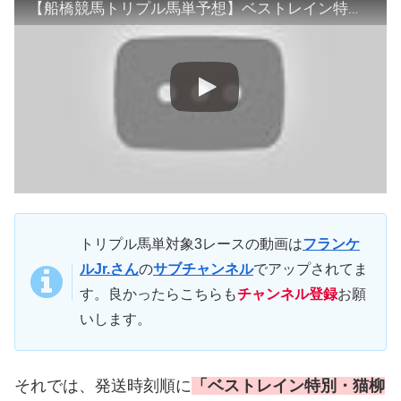
【船橋競馬トリプル馬単予想】ベストレイン特別・猫柳特別・春告鳥２２００【2021年2月10日】
トリプル馬単対象3レースの動画は
フランケ
ルJr.さん
の
サブチャンネル
でアップされてま
す。良かったらこちらも
チャンネル登録
お願
いします。
それでは、発送時刻順に
「ベストレイン特別・猫柳