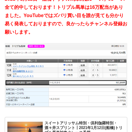
全て的中しております！トリプル馬単は16万配当があり
ました。YouTubeではズバリ買い目を誰が見ても分かり
易く発表しておりますので、良かったらチャンネル登録お
願いします。
スイートアリッサム特別・倶利伽羅特別・
酒々井スプリント┃2021年1月12日(船橋)トリ