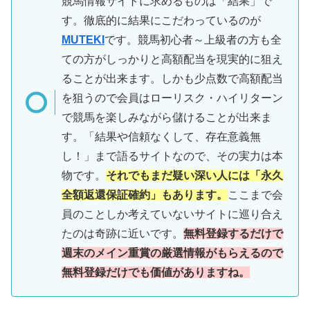
競馬情報サイトに求めるものは「結果」で
す。徹底的に結果にこだわっているのが
MUTEKI
です。競馬初心者～上級者の方も全
ての方がしっかりと高額配当を現実的に狙え
ることが出来ます。しかも少点数で高額配当
を狙うので会員はローリスク・ハイリターン
で競馬を楽しみながら儲けることが出来ま
す。「結果や信頼なくして、存在意義無
し！」まで語るサイトなので、その実力は本
物です。
それでもまだ疑い深い人には「永久
全額返還保証確約」もあります。
ここまで会
員のことしか考えていないサイトに巡り合え
たのは奇跡に近いです。
無料登録するだけで
週末のメイン重賞の厳選情報がもらえるので
無料登録だけでも価値がありますね。