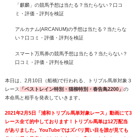
「麒麟」の競馬予想は当たる？当たらない？口コ
ミ・評価・評判を検証
アルカナム(ARCANUM)の予想は当たる？当たらな
い？口コミ・評価・評判を検証
スマート万馬券の競馬予想は当たる？当たらない？
口コミ・評価・評判を検証
本日は、2月10日（船橋)で行われる、トリプル馬単対象３
レース
「ベストレイン特別・猫柳特別・春告鳥2200」
の
本命馬と相手を発表していきます。
2021年2月5日「浦和トリプル馬単対象レース」動画にて3
レース全て的中しております！トリプル馬単は12万配当
がありました。YouTubeではズバリ買い目を誰が見ても