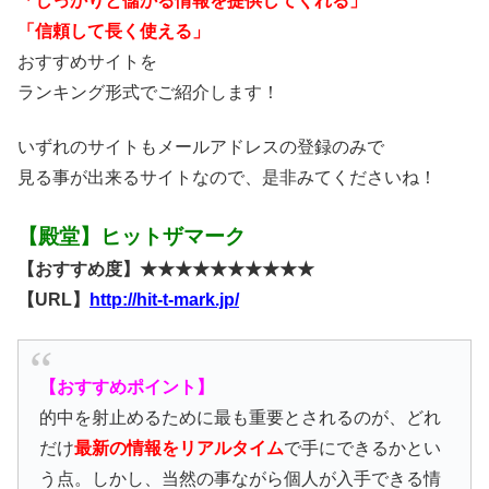
「しっかりと儲かる情報を提供してくれる」
「信頼して長く使える」
おすすめサイトを
ランキング形式でご紹介します！
いずれのサイトもメールアドレスの登録のみで
見る事が出来るサイトなので、是非みてくださいね！
【殿堂】ヒットザマーク
【おすすめ度】★★★★★★★★★★
【URL】
http://hit-t-mark.jp/
【おすすめポイント】
的中を射止めるために最も重要とされるのが、どれ
だけ
最新の情報をリアルタイム
で手にできるかとい
う点。しかし、当然の事ながら個人が入手できる情