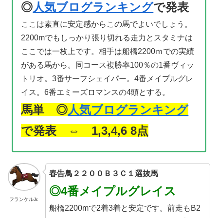
◎
人気ブログランキング
で発表
ここは素直に安定感からこの馬でよいでしょう。
2200mでもしっかり張り切れる走力とスタミナは
ここでは一枚上です。相手は船橋2200ｍでの実績
がある馬から。同コース複勝率100％の1番ヴィッ
トリオ。3番サーフシェイパー。4番メイプルグレ
イス。6番エミーズロマンスの4頭とする。
馬単
◎
人気ブログランキング
で発表
⇔ 1,3,4,6 8点
春告鳥２２００Ｂ３Ｃ１選抜馬
◎4番メイプルグレイス
フランケルJr.
船橋2200mで2着3着と安定です。前走もB2