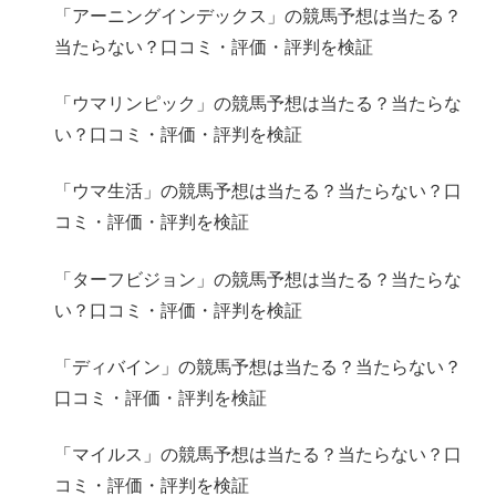
「アーニングインデックス」の競馬予想は当たる？
当たらない？口コミ・評価・評判を検証
「ウマリンピック」の競馬予想は当たる？当たらな
い？口コミ・評価・評判を検証
「ウマ生活」の競馬予想は当たる？当たらない？口
コミ・評価・評判を検証
「ターフビジョン」の競馬予想は当たる？当たらな
い？口コミ・評価・評判を検証
「ディバイン」の競馬予想は当たる？当たらない？
口コミ・評価・評判を検証
「マイルス」の競馬予想は当たる？当たらない？口
コミ・評価・評判を検証