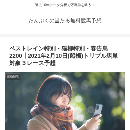
過去10年データ分析で万馬券を狙う！
たんぷくの当たる無料競馬予想
ベストレイン特別・猫柳特別・春告鳥
2200┃2021年2月10日(船橋)トリプル馬単
対象３レース予想
船橋競馬