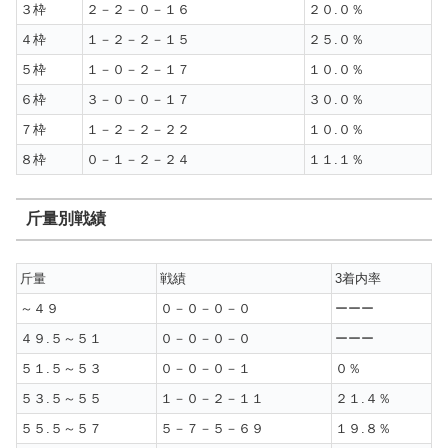
３枠
２－２－０－１６
２０.０％
４枠
１－２－２－１５
２５.０％
５枠
１－０－２－１７
１０.０％
６枠
３－０－０－１７
３０.０％
７枠
１－２－２－２２
１０.０％
８枠
０－１－２－２４
１１.１％
斤量別戦績
斤量
戦績
3着内率
～４９
０－０－０－０
ーーー
４９.５～５１
０－０－０－０
ーーー
５１.５～５３
０－０－０－１
０％
５３.５～５５
１－０－２－１１
２１.４％
５５.５～５７
５－７－５－６９
１９.８％