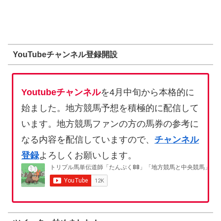
YouTubeチャンネル登録開設
Youtubeチャンネル
を4月中旬から本格的に
始ました。地方競馬予想を積極的に配信して
います。地方競馬ファンの方の馬券の参考に
なる内容を配信していますので、
チャンネル
登録
よろしくお願いします。