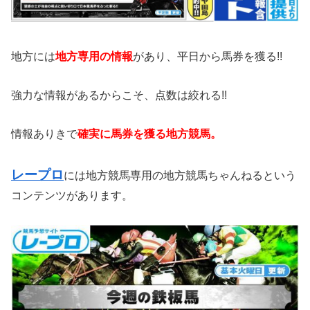
地方には
地方専用の情報
があり、平日から馬券を獲る!!
強力な情報があるからこそ、点数は絞れる!!
情報ありきで
確実に馬券を獲る地方競馬。
レープロ
には地方競馬専用の地方競馬ちゃんねるという
コンテンツがあります。