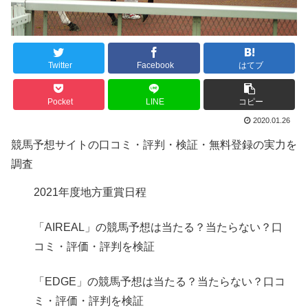
Twitter
Facebook
はてブ
Pocket
LINE
コピー
2020.01.26
競馬予想サイトの口コミ・評判・検証・無料登録の実力を
調査
2021年度地方重賞日程
「AIREAL」の競馬予想は当たる？当たらない？口
コミ・評価・評判を検証
「EDGE」の競馬予想は当たる？当たらない？口コ
ミ・評価・評判を検証