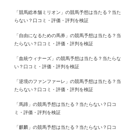
「競馬総本舗ミリオン」の競馬予想は当たる？当た
らない？口コミ・評価・評判を検証
「自由になるための馬券」の競馬予想は当たる？当
たらない？口コミ・評価・評判を検証
「血統ウィナーズ」の競馬予想は当たる？当たらな
い？口コミ・評価・評判を検証
「逆境のファンファーレ」の競馬予想は当たる？当
たらない？口コミ・評価・評判を検証
「馬蹄」の競馬予想は当たる？当たらない？口コ
ミ・評価・評判を検証
「麒麟」の競馬予想は当たる？当たらない？口コ