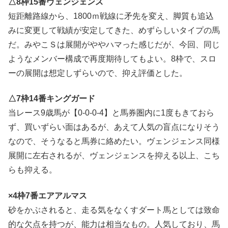
△8枠15番ヴェンジェンス
短距離路線から、1800ｍ戦線に矛先を変え、脚質も追込
みに変更して戦績が安定してきた、めずらしいタイプの馬
だ。みやこＳは展開がややハマった感じだが、今回、同じ
ようなメンバー構成で再度期待してもよい。8枠で、スロ
ーの展開は想定しずらいので、抑え評価とした。
△7枠14番キングガード
当レース9歳馬が【0-0-0-4】と馬券圏内に1度もきておら
ず、買いずらい面はあるが、あえて人気の盲点になりそう
なので、そうなると馬券に絡めたい。ヴェンジェンス同様
展開に左右されるが、ヴェンジェンスを抑える以上、こち
らも抑える。
×4枠7番エアアルマス
砂をかぶされると、走る気をなくすダート馬としては致命
的な欠点を持つが、能力は相当なもの。人気しており、馬