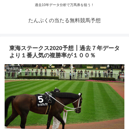
過去10年データ分析で万馬券を狙う！
たんぷくの当たる無料競馬予想
東海ステークス2020予想┃過去７年データ
より１番人気の複勝率が１００％
中央競馬