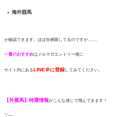
海外競馬
が確認できます。ほぼ全網羅してるのですが……、
一番のおすすめ
はメルマガエントリー後に
LINE＠に登録
サイト内にある
してみてください。
【外厩馬】特選情報
がこんな感じで飛んできます！
▽—