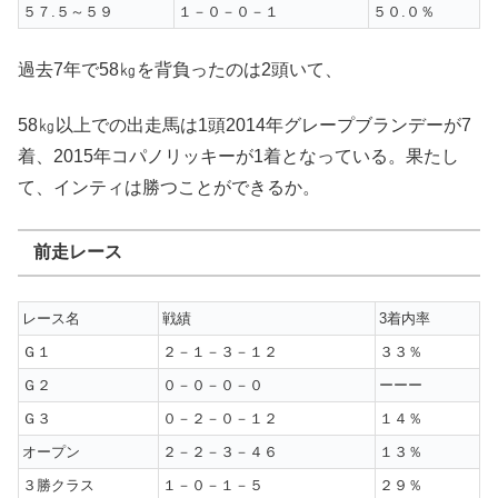
５７.５～５９
１－０－０－１
５０.０％
過去7年で58㎏を背負ったのは2頭いて、
58㎏以上での出走馬は1頭2014年グレープブランデーが7
着、2015年コパノリッキーが1着となっている。果たし
て、インティは勝つことができるか。
前走レース
レース名
戦績
3着内率
Ｇ１
２－１－３－１２
３３％
Ｇ２
０－０－０－０
ーーー
Ｇ３
０－２－０－１２
１４％
オープン
２－２－３－４６
１３％
３勝クラス
１－０－１－５
２９％