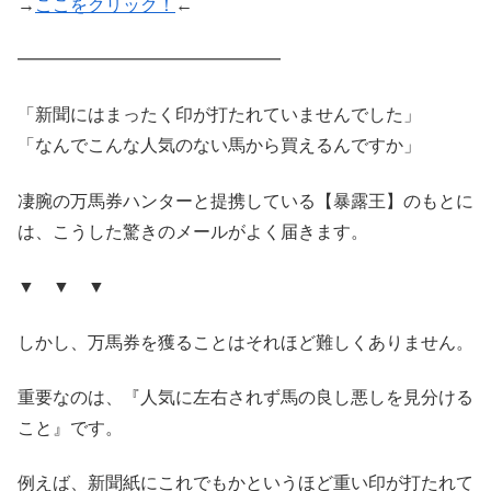
→
ここをクリック！
←
━━━━━━━━━━━━━━━
「新聞にはまったく印が打たれていませんでした」
「なんでこんな人気のない馬から買えるんですか」
凄腕の万馬券ハンターと提携している【暴露王】のもとに
は、こうした驚きのメールがよく届きます。
▼ ▼ ▼
しかし、万馬券を獲ることはそれほど難しくありません。
重要なのは、『人気に左右されず馬の良し悪しを見分ける
こと』です。
例えば、新聞紙にこれでもかというほど重い印が打たれて