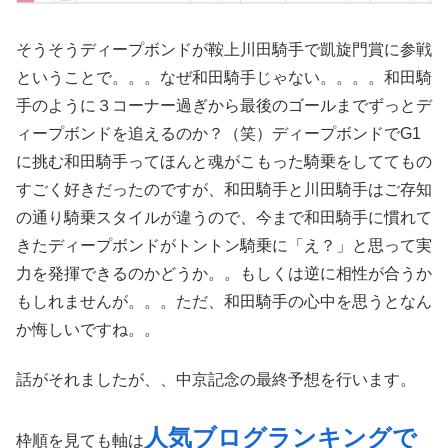
そうそうディープボンドが鞍上川田騎手で凱旋門賞に参戦
ということで。。。なぜ和田騎手じゃない。。。。和田騎
手のように３コーナー過ぎから最後のゴールまでずっとデ
ィープボンドを追えるのか？（笑）ディープボンドでG1
に挑む和田騎手ってほんと魂がこもった騎乗をしててもの
すごく好きだったのですが、和田騎手と川田騎手はご存知
の通り騎乗スタイルが違うので、今まで和田騎手に慣れて
きたディープボンドがトントン騎乗に「え？」と思って実
力を発揮できるのかどうか。。もしくは逆に相性が合うか
もしれませんが。。。ただ、和田騎手の心中を思うとなん
か悔しいですね。。
話がそれましたが、、中京記念の最終予想を行います。
人気ブログランキングで
枠順を見ても軸は