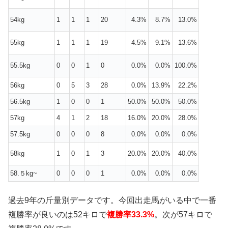
54kg
1
1
1
20
4.3%
8.7%
13.0%
55kg
1
1
1
19
4.5%
9.1%
13.6%
55.5kg
0
0
1
0
0.0%
0.0%
100.0%
56kg
0
5
3
28
0.0%
13.9%
22.2%
56.5kg
1
0
0
1
50.0%
50.0%
50.0%
57kg
4
1
2
18
16.0%
20.0%
28.0%
57.5kg
0
0
0
8
0.0%
0.0%
0.0%
58kg
1
0
1
3
20.0%
20.0%
40.0%
58.５kg~
0
0
0
1
0.0%
0.0%
0.0%
過去9年の斤量別データです。今回出走馬がいる中で一番
複勝率が良いのは52キロで
複勝率33.3%
。次が57キロで