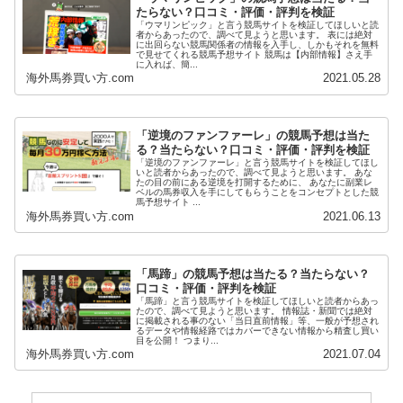
たらない？口コミ・評価・評判を検証
「ウマリンピック」と言う競馬サイトを検証してほしいと読
者からあったので、調べて見ようと思います。 表には絶対
に出回らない競馬関係者の情報を入手し、しかもそれを無料
で見せてくれる競馬予想サイト 競馬は【内部情報】さえ手
に入れば、簡...
海外馬券買い方.com
2021.05.28
「逆境のファンファーレ」の競馬予想は当た
る？当たらない？口コミ・評価・評判を検証
「逆境のファンファーレ」と言う競馬サイトを検証してほし
いと読者からあったので、調べて見ようと思います。 あな
たの目の前にある逆境を打開するために、 あなたに副業レ
ベルの馬券収入を手にしてもらうことをコンセプトとした競
馬予想サイト ...
海外馬券買い方.com
2021.06.13
「馬蹄」の競馬予想は当たる？当たらない？
口コミ・評価・評判を検証
「馬蹄」と言う競馬サイトを検証してほしいと読者からあっ
たので、調べて見ようと思います。 情報誌・新聞では絶対
に掲載される事のない「当日直前情報」等、一般が予想され
るデータや情報経路ではカバーできない情報から精査し買い
目を公開！ つまり...
海外馬券買い方.com
2021.07.04