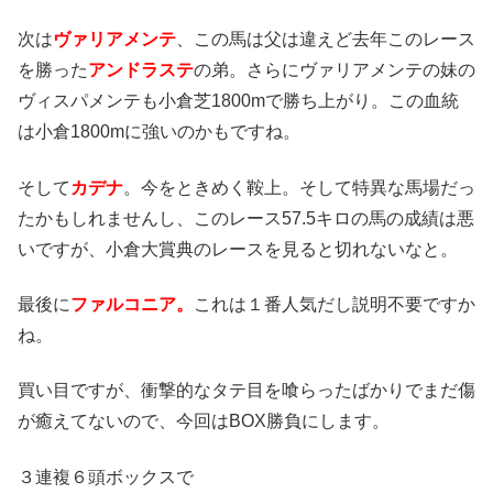
次は
ヴァリアメンテ
、この馬は父は違えど去年このレース
を勝った
アンドラステ
の弟。さらにヴァリアメンテの妹の
ヴィスパメンテも小倉芝1800mで勝ち上がり。この血統
は小倉1800mに強いのかもですね。
そして
カデナ
。今をときめく鞍上。そして特異な馬場だっ
たかもしれませんし、このレース57.5キロの馬の成績は悪
いですが、小倉大賞典のレースを見ると切れないなと。
最後に
ファルコニア。
これは１番人気だし説明不要ですか
ね。
買い目ですが、衝撃的なタテ目を喰らったばかりでまだ傷
が癒えてないので、今回はBOX勝負にします。
３連複６頭ボックスで