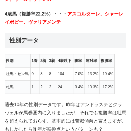
4
歳馬（複勝率22.2%）・・・
アスコルターレ、シャーレ
イポピー、ヴァリアメンテ
性別データ
性別
1着
2着
3着
4着以下
勝率
連対率
複勝率
牡馬・セン馬
9
8
8
104
7.0%
13.2%
19.4%
牝馬
1
2
2
24
3.4%
10.3%
17.2%
過去10年の性別データです。昨年はアンドラステとクラ
ヴェルが馬券圏内に入りましたが、それでも複勝率は牡馬
を超えられておらず、基本的には苦戦傾向と言えますが、
もしかしたら昨年が転換点というパターンも？