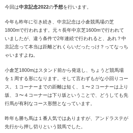
今回は
中京記念2022
の
予想
を行います。
今年も昨年に引き続き、中京記念は小倉競馬場の芝
1800mで行われます。元々長年中京芝1600mで行われて
いましたが、違う条件で2年連続で行われると、あれ？中
京記念って本当は距離どれくらいだったっけ？ってなっち
ゃいますよね。
小倉芝1800mはスタンド前から発送し、ちょうど競馬場
を１周する形になります。そして言わずもがな小回りコー
ス。１コーナーまでの距離は短く、１〜２コーナーは上り
坂、３〜４コーナーは下り坂ということで、どうしても先
行馬が有利なコース形態となっています。
昨年も勝ち馬は１番人気ではありますが、アンドラステが
先行から押し切りという競馬でした。