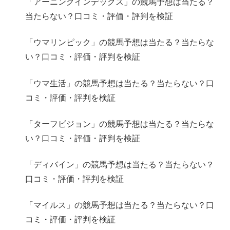
「アーニングインデックス」の競馬予想は当たる？
当たらない？口コミ・評価・評判を検証
「ウマリンピック」の競馬予想は当たる？当たらな
い？口コミ・評価・評判を検証
「ウマ生活」の競馬予想は当たる？当たらない？口
コミ・評価・評判を検証
「ターフビジョン」の競馬予想は当たる？当たらな
い？口コミ・評価・評判を検証
「ディバイン」の競馬予想は当たる？当たらない？
口コミ・評価・評判を検証
「マイルス」の競馬予想は当たる？当たらない？口
コミ・評価・評判を検証