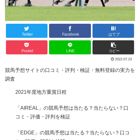
Twitter
Facebook
はてブ
Pocket
LINE
コピー
2022.07.23
競馬予想サイトの口コミ・評判・検証・無料登録の実力を
調査
2021年度地方重賞日程
「AIREAL」の競馬予想は当たる？当たらない？口
コミ・評価・評判を検証
「EDGE」の競馬予想は当たる？当たらない？口コ