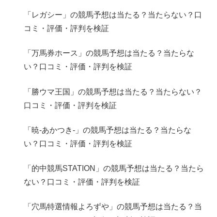
「レガシー」の競馬予想は当たる？当たらない？口
コミ・評価・評判を検証
「万馬券ホース」の競馬予想は当たる？当たらな
い？口コミ・評価・評判を検証
「勝ウマ王国」の競馬予想は当たる？当たらない？
口コミ・評価・評判を検証
「暁-あかつき-」の競馬予想は当たる？当たらな
い？口コミ・評価・評判を検証
「的中競馬STATION」の競馬予想は当たる？当たら
ない？口コミ・評価・評判を検証
「穴馬特選情報よろずや」の競馬予想は当たる？当