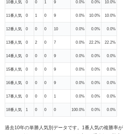
10番人気
0
0
1
9
0.0%
0.0%
10.0%
11番人気
0
1
0
9
0.0%
10.0%
10.0%
12番人気
0
0
0
10
0.0%
0.0%
0.0%
13番人気
0
2
0
7
0.0%
22.2%
22.2%
14番人気
0
0
0
9
0.0%
0.0%
0.0%
15番人気
0
0
0
9
0.0%
0.0%
0.0%
16番人気
0
0
0
9
0.0%
0.0%
0.0%
17番人気
0
0
0
1
0.0%
0.0%
0.0%
18番人気
1
0
0
0
100.0%
0.0%
0.0%
過去10年の単勝人気別データです。1番人気の複勝率が