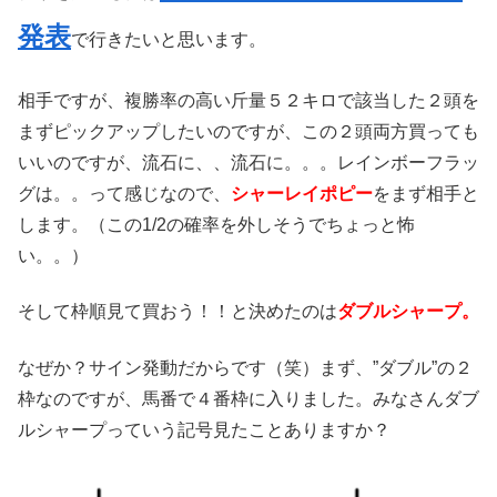
発表
で行きたいと思います。
相手ですが、複勝率の高い斤量５２キロで該当した２頭を
まずピックアップしたいのですが、この２頭両方買っても
いいのですが、流石に、、流石に。。。レインボーフラッ
グは。。って感じなので、
シャーレイポピー
をまず相手と
します。（この1/2の確率を外しそうでちょっと怖
い。。）
そして枠順見て買おう！！と決めたのは
ダブルシャープ。
なぜか？サイン発動だからです（笑）まず、”ダブル”の２
枠なのですが、馬番で４番枠に入りました。みなさんダブ
ルシャープっていう記号見たことありますか？