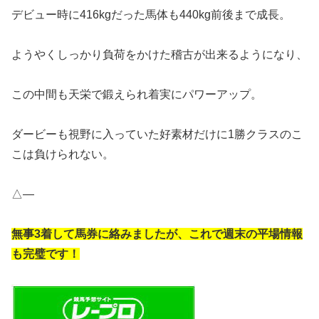
デビュー時に416kgだった馬体も440kg前後まで成長。
ようやくしっかり負荷をかけた稽古が出来るようになり、
この中間も天栄で鍛えられ着実にパワーアップ。
ダービーも視野に入っていた好素材だけに1勝クラスのこ
こは負けられない。
△—
無事3着して馬券に絡みましたが、これで週末の平場情報
も完璧です！