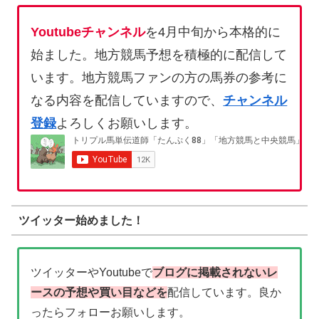
Youtubeチャンネル
を4月中旬から本格的に
始ました。地方競馬予想を積極的に配信して
います。地方競馬ファンの方の馬券の参考に
なる内容を配信していますので、
チャンネル
登録
よろしくお願いします。
ツイッター始めました！
ツイッターやYoutubeで
ブログに掲載されないレ
ースの予想や買い目などを
配信しています。良か
ったらフォローお願いします。