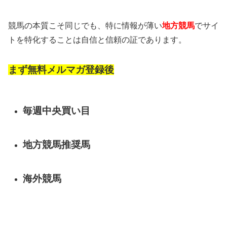
競馬の本質こそ同じでも、特に情報が薄い
地方競馬
でサイ
トを特化することは自信と信頼の証であります。
まず無料メルマガ登録後
毎週中央買い目
地方競馬推奨馬
海外競馬