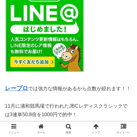
レープロ
では強力な情報があるから点数が絞れます！！
11月に浦和競馬場で行われたJBCレディスクラシックで
は3連単50.8倍を1000円で的中！
12月船橋の香取特別では3連単22.3倍を7口で的中してま
メニュー
ホーム
検索
トップ
サイドバー