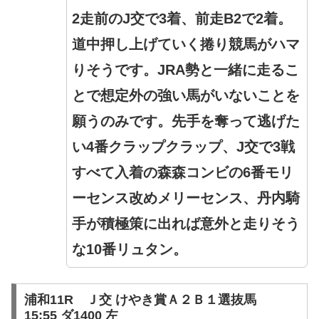
2走前のJ交で3着、前走B2で2着。
道中押し上げていく捲り競馬がハマ
りそうです。JRA勢と一緒に走るこ
とで想定外の強い馬がいないことを
願うのみです。先手を奪って逃げた
い4番クラップクラップ、J交で3戦
すべて入着の森森コンビの6番モリ
ーセンス改めメリーセンス、丹内騎
手が積極策に出れば意外と走りそう
な10番リュタン。
浦和11R Ｊ交 けやき賞Ａ２Ｂ１選抜馬
15:55 ダ1400 左