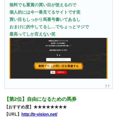
無料でも重賞の買い目が使えるので
個人的には今一番見てるサイトです笑
買い目もしっかり馬番号書いてあるし
おまけに的中してるし…でちょっとマジで
最高ってしか言えない笑
【第2位】自由になるための馬券
【おすすめ度】★★★★★★★★
【URL】
http://tr-vision.net/