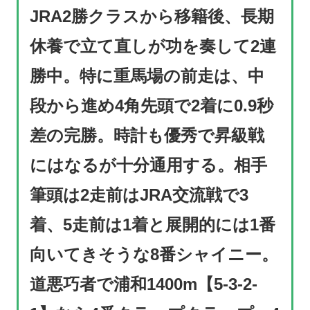
JRA2勝クラスから移籍後、長期
休養で立て直しが功を奏して2連
勝中。特に重馬場の前走は、中
段から進め4角先頭で2着に0.9秒
差の完勝。時計も優秀で昇級戦
にはなるが十分通用する。相手
筆頭は2走前はJRA交流戦で3
着、5走前は1着と展開的には1番
向いてきそうな8番シャイニー。
道悪巧者で浦和1400m【5-3-2-