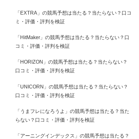
「EXTRA」の競馬予想は当たる？当たらない？口コ
ミ・評価・評判を検証
「HitMaker」の競馬予想は当たる？当たらない？口
コミ・評価・評判を検証
「HORIZON」の競馬予想は当たる？当たらない？
口コミ・評価・評判を検証
「UNICORN」の競馬予想は当たる？当たらない？
口コミ・評価・評判を検証
「うまフレになろうよ」の競馬予想は当たる？当た
らない？口コミ・評価・評判を検証
「アーニングインデックス」の競馬予想は当たる？