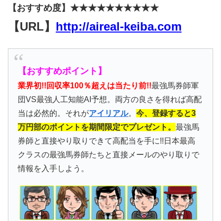
【おすすめ度】★★★★★★★★★★
【URL】
http://aireal-keiba.com
【おすすめポイント】
業界初!!回収率100％超えは当たり前!!
最強馬券師軍
団VS最強人工知能AI予想。両方の良さを得れば高配
当は必然的。それが
アイリアル
。
今、登録すると3
万円部のポイントを期間限定でプレゼント。
最強馬
券師と直接やり取りできて高配当を手に!!日本最高
クラスの最強馬券師たちと直接メールのやり取りで
情報を入手しよう。