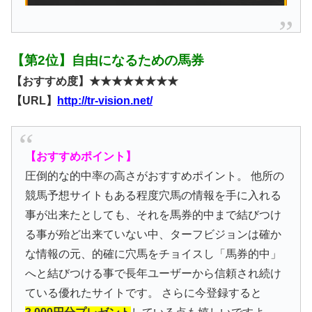
【第2位】自由になるための馬券
【おすすめ度】★★★★★★★★
【URL】
http://tr-vision.net/
【おすすめポイント】
圧倒的な的中率の高さがおすすめポイント。 他所の
競馬予想サイトもある程度穴馬の情報を手に入れる
事が出来たとしても、それを馬券的中まで結びつけ
る事が殆ど出来ていない中、ターフビジョンは確か
な情報の元、的確に穴馬をチョイスし「馬券的中」
へと結びつける事で長年ユーザーから信頼され続け
ている優れたサイトです。 さらに今登録すると