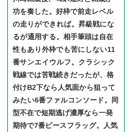
功を奏した。好枠で前走レベル
の走りができれば。昇級戦にな
るが通用する。相手筆頭は自在
性もあり外枠でも苦にしない11
番サンエイウルフ。クラシック
戦線では苦戦続きだったが、格
付けB2下なら人気面から狙って
みたい6番ファルコンソード。同
型不在で短期逃げ濃厚なら一発
期待で7番ピースフラッグ。人気