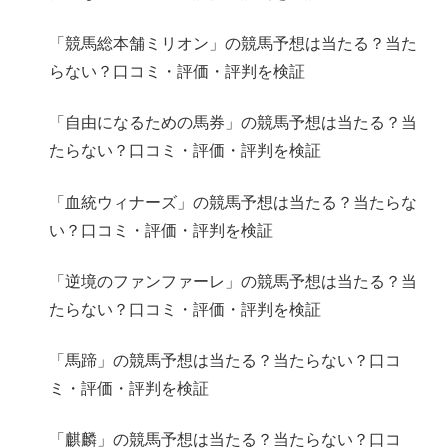
「競馬総本舗ミリオン」の競馬予想は当たる？当た
らない？口コミ・評価・評判を検証
「自由になるための馬券」の競馬予想は当たる？当
たらない？口コミ・評価・評判を検証
「血統ウィナーズ」の競馬予想は当たる？当たらな
い？口コミ・評価・評判を検証
「逆境のファンファーレ」の競馬予想は当たる？当
たらない？口コミ・評価・評判を検証
「馬蹄」の競馬予想は当たる？当たらない？口コ
ミ・評価・評判を検証
「麒麟」の競馬予想は当たる？当たらない？口コ