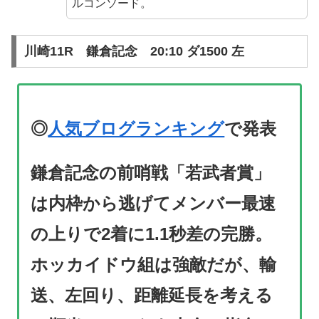
ルコンソード。
川崎11R 鎌倉記念 20:10 ダ1500 左
◎
人気ブログランキング
で発表
鎌倉記念の前哨戦「若武者賞」
は内枠から逃げてメンバー最速
の上りで2着に1.1秒差の完勝。
ホッカイドウ組は強敵だが、輸
送、左回り、距離延長を考える