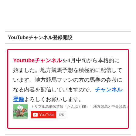
YouTubeチャンネル登録開設
Youtubeチャンネル
を4月中旬から本格的に
始ました。地方競馬予想を積極的に配信して
います。地方競馬ファンの方の馬券の参考に
なる内容を配信していますので、
チャンネル
登録
よろしくお願いします。