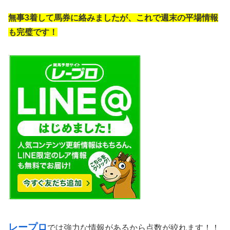
無事3着して馬券に絡みましたが、これで週末の平場情報
も完璧です！
レープロ
では強力な情報があるから点数が絞れます！！