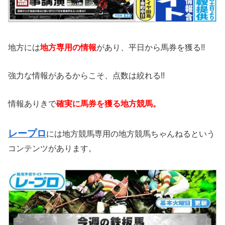
地方には
地方専用の情報
があり、平日から馬券を獲る!!
強力な情報があるからこそ、点数は絞れる!!
情報ありきで
確実に馬券を獲る地方競馬。
レープロ
には地方競馬専用の地方競馬ちゃんねるという
コンテンツがあります。