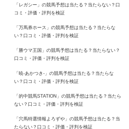
「レガシー」の競馬予想は当たる？当たらない？口
コミ・評価・評判を検証
「万馬券ホース」の競馬予想は当たる？当たらな
い？口コミ・評価・評判を検証
「勝ウマ王国」の競馬予想は当たる？当たらない？
口コミ・評価・評判を検証
「暁-あかつき-」の競馬予想は当たる？当たらな
い？口コミ・評価・評判を検証
「的中競馬STATION」の競馬予想は当たる？当たら
ない？口コミ・評価・評判を検証
「穴馬特選情報よろずや」の競馬予想は当たる？当
たらない？口コミ・評価・評判を検証