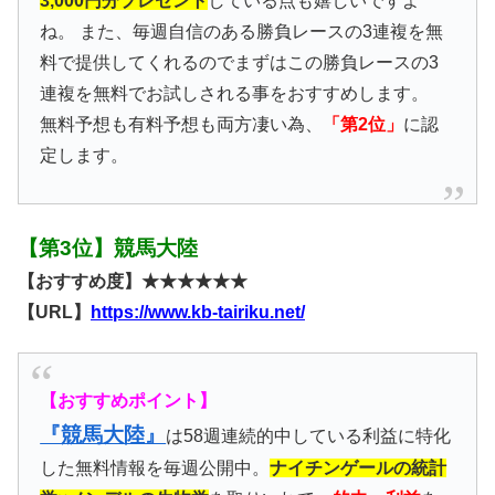
3,000円分プレゼント
している点も嬉しいですよ
ね。 また、毎週自信のある勝負レースの3連複を無
料で提供してくれるのでまずはこの勝負レースの3
連複を無料でお試しされる事をおすすめします。
無料予想も有料予想も両方凄い為、
「第2位」
に認
定します。
【第3位】競馬大陸
【おすすめ度】★★★★★★
【URL】
https://www.kb-tairiku.net/
【おすすめポイント】
『競馬大陸』
は58週連続的中している利益に特化
した無料情報を毎週公開中。
ナイチンゲールの統計