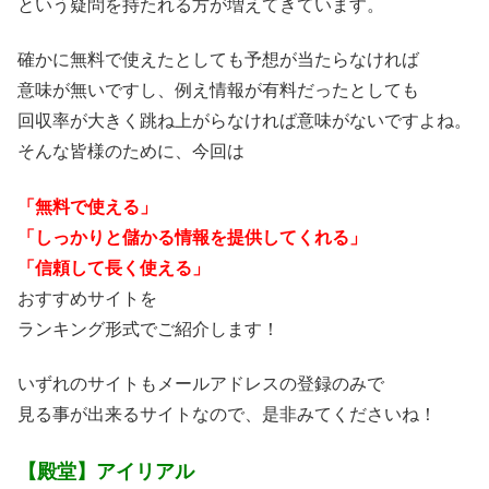
という疑問を持たれる方が増えてきています。
確かに無料で使えたとしても予想が当たらなければ
意味が無いですし、例え情報が有料だったとしても
回収率が大きく跳ね上がらなければ意味がないですよね。
そんな皆様のために、今回は
「無料で使える」
「しっかりと儲かる情報を提供してくれる」
「信頼して長く使える」
おすすめサイトを
ランキング形式でご紹介します！
いずれのサイトもメールアドレスの登録のみで
見る事が出来るサイトなので、是非みてくださいね！
【殿堂】アイリアル