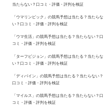
当たらない？口コミ・評価・評判を検証
「ウマリンピック」の競馬予想は当たる？当たらな
い？口コミ・評価・評判を検証
「ウマ生活」の競馬予想は当たる？当たらない？口
コミ・評価・評判を検証
「ターフビジョン」の競馬予想は当たる？当たらな
い？口コミ・評価・評判を検証
「ディバイン」の競馬予想は当たる？当たらない？
口コミ・評価・評判を検証
「マイルス」の競馬予想は当たる？当たらない？口
コミ・評価・評判を検証