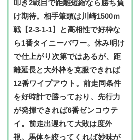
叩き2戦目で距離短縮なら勝ち負
け期待。相手筆頭は川崎1500ｍ
戦【2-3-1-1】と高相性で好枠な
ら1番タイニーパワー。休み明け
で仕上がり次第ではあるが、距
離延長と大外枠を克服できれば
12番ワイプアウト。前走同条件
を好時計で勝っており、先行力
が発揮できれば6番ゼンコウテ
イ。前走出遅れて大敗は度外
視。馬体を絞ってくれば妙味が