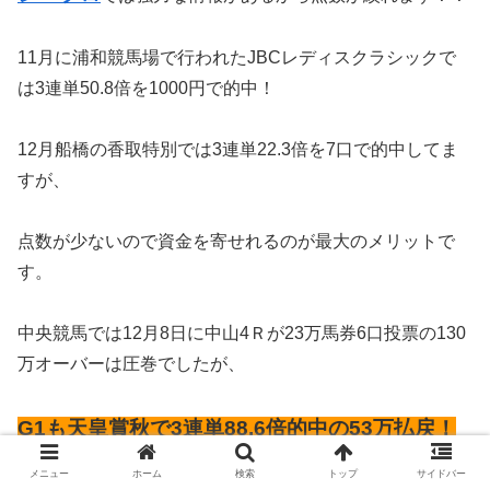
11月に浦和競馬場で行われたJBCレディスクラシックで
は3連単50.8倍を1000円で的中！
12月船橋の香取特別では3連単22.3倍を7口で的中してま
すが、
点数が少ないので資金を寄せれるのが最大のメリットで
す。
中央競馬では12月8日に中山4Ｒが23万馬券6口投票の130
万オーバーは圧巻でしたが、
G1も天皇賞秋で3連単88.6倍的中の53万払戻！
メニュー
ホーム
検索
トップ
サイドバー