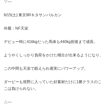
▽—
6/15(土) 東京9Rキタサンバルカン
外厩：NF天栄
デビュー時に416kgだった馬体も440kg前後まで成長。
ようやくしっかり負荷をかけた稽古が出来るようになり、
この中間も天栄で鍛えられ着実にパワーアップ。
ダービーも視野に入っていた好素材だけに1勝クラスのこ
こは負けられない。
△—