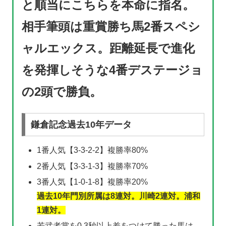
と順当にこちらを本命に指名。
相手筆頭は重賞勝ち馬2番スペシ
ャルエックス。距離延長で進化
を発揮しそうな4番デステージョ
の2頭で勝負。
鎌倉記念過去10年データ
1番人気【3-3-2-2】複勝率80%
2番人気【3-3-1-3】複勝率70%
3番人気【1-0-1-8】複勝率20%
過去10年門別所属は8連対。川崎2連対。浦和
1連対。
若武者賞を0.3秒以上差をつけて勝った馬は