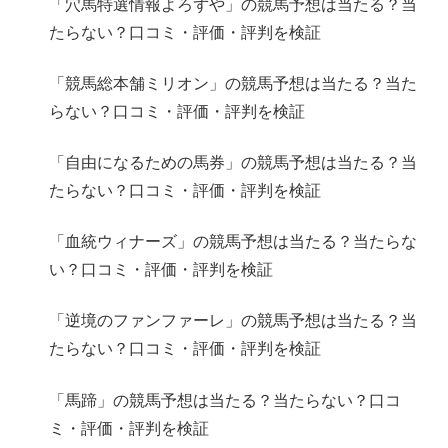
「穴馬特選情報よろずや」の競馬予想は当たる？当
たらない？口コミ・評価・評判を検証
「競馬総本舗ミリオン」の競馬予想は当たる？当た
らない？口コミ・評価・評判を検証
「自由になるための馬券」の競馬予想は当たる？当
たらない？口コミ・評価・評判を検証
「血統ウィナーズ」の競馬予想は当たる？当たらな
い？口コミ・評価・評判を検証
「逆境のファンファーレ」の競馬予想は当たる？当
たらない？口コミ・評価・評判を検証
「馬蹄」の競馬予想は当たる？当たらない？口コ
ミ・評価・評判を検証