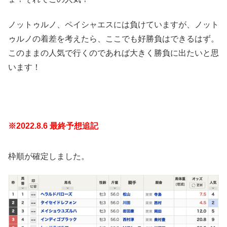
ノットゥルノ、ペイシャエスには負けていますが、ノット
ゥルノの着差を考えたら、ここでも好勝負はできるはず。
このままの人気で行くのであれば大きく勝負に出たいと思
います！
※2022.8.6 最終予想追記
枠順が確定しました。