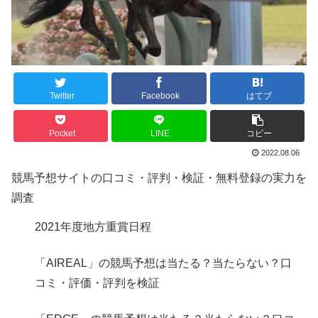
Twitter
Facebook
はてブ
Pocket
LINE
コピー
2022.08.06
競馬予想サイトの口コミ・評判・検証・無料登録の実力を
調査
2021年度地方重賞日程
「AIREAL」の競馬予想は当たる？当たらない？口
コミ・評価・評判を検証