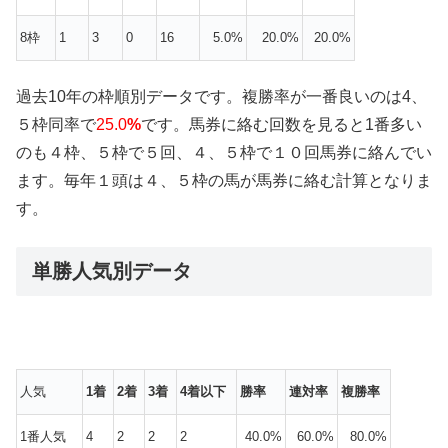
8枠
1
3
0
16
5.0%
20.0%
20.0%
過去10年の枠順別データです。複勝率が一番良いのは4、
５枠同率で
25.0
%
です。馬券に絡む回数を見ると1番多い
のも４枠、５枠で５回、４、５枠で１０回馬券に絡んでい
ます。毎年１頭は４、５枠の馬が馬券に絡む計算となりま
す。
単勝人気別データ
人気
1着
2着
3着
4着以下
勝率
連対率
複勝率
1番人気
4
2
2
2
40.0%
60.0%
80.0%