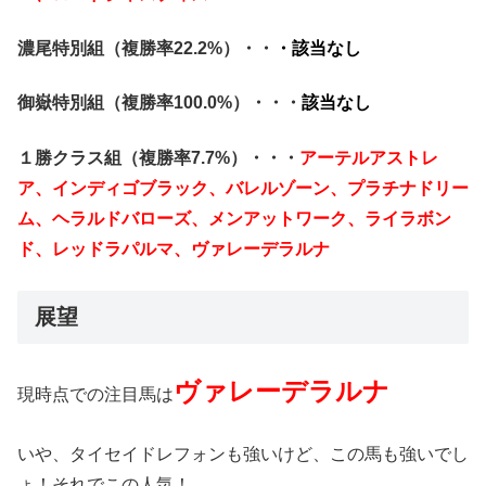
濃尾特別組（複勝率22.2%）・・
・該当なし
御嶽特別組（複勝率100.0%）・・・
該当なし
１勝クラス組（複勝率7.7%）・・・
アーテルアストレ
ア、インディゴブラック、バレルゾーン、プラチナドリー
ム、ヘラルドバローズ、メンアットワーク、ライラボン
ド、レッドラパルマ、ヴァレーデラルナ
展望
ヴァレーデラルナ
現時点での注目馬は
いや、タイセイドレフォンも強いけど、この馬も強いでし
ょ！それでこの人気！