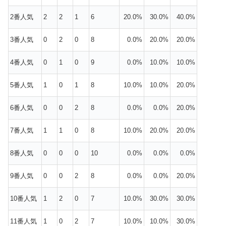
2番人気
2
2
1
6
20.0%
30.0%
40.0%
3番人気
0
2
0
8
0.0%
20.0%
20.0%
4番人気
0
1
0
9
0.0%
10.0%
10.0%
5番人気
1
0
1
8
10.0%
10.0%
20.0%
6番人気
0
0
2
8
0.0%
0.0%
20.0%
7番人気
1
1
0
8
10.0%
20.0%
20.0%
8番人気
0
0
0
10
0.0%
0.0%
0.0%
9番人気
0
0
2
8
0.0%
0.0%
20.0%
10番人気
1
2
0
7
10.0%
30.0%
30.0%
11番人気
1
0
2
7
10.0%
10.0%
30.0%