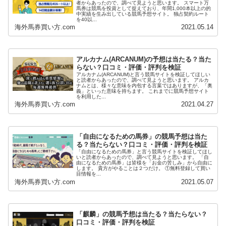
者からあったので、調べて見ようと思います。 スマート万
馬券は競馬を投資として捉えており、年間1,000本以上の的
中実績を生み出している競馬予想サイト。 独占契約ルート
を40以...
海外馬券買い方.com
2021.05.14
アルカナム(ARCANUM)の予想は当たる？当た
らない？口コミ・評価・評判を検証
アルカナム(ARCANUM)と言う競馬サイトを検証してほしい
と読者からあったので、調べて見ようと思います。 アルカ
ナムとは、様々な意味を内包する言葉ではありますが、「奥
義」といった意味を持ちます。 これまでに競馬予想サイト
を利用した...
海外馬券買い方.com
2021.04.27
「自由になるための馬券」の競馬予想は当た
る？当たらない？口コミ・評価・評判を検証
「自由になるための馬券」と言う競馬サイトを検証してほし
いと読者からあったので、調べて見ようと思います。 「自
由になるための馬券」は皆様を「お金の苦しみ」から自由に
します。 貴方がやることは２つだけ。 ①無料登録して買い
目情報を...
海外馬券買い方.com
2021.05.07
「麒麟」の競馬予想は当たる？当たらない？
口コミ・評価・評判を検証