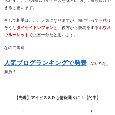
られず。。。今回はハイペースを味方につけて勝ち負けで
きると思います。
そして相手は。。。人気になりますが、前に行っても粘り
そうな
タイセイドレフォン
と、後方から競馬をする
ホウオ
ウルーレット
で正直十分だと思います。
なので馬連
人気ブログランキングで発表
-2,10の2点
勝負！
【先週】アイビスＳＤも情報通りに！【的中】
┌───────────────────────┐