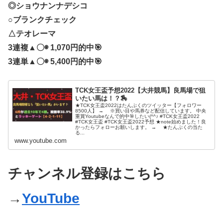
◎ショウナンナデシコ
○ブランクチェック
△テオレーマ
3連複▲〇◉ 1,070円的中🎯
3連単▲〇◉ 5,400円的中🎯
TCK女王盃予想2022【大井競馬】良馬場で狙
いたい馬は！？🏇
★TCK女王盃2022はたんぷくのツイッター【フォロワー
8500人】 → ※買い目や馬券など配信しています。 中央
重賞Youtubeなんで的中🎯したい(^^♪ #TCK女王盃2022
#TCK女王盃 #TCK女王盃2022予想 ★note始めました！良
かったらフォローお願いします。 → ★たんぷくの当た
る...
www.youtube.com
チャンネル登録はこちら
→
YouTube