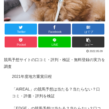
Twitter
Facebook
はてブ
Pocket
LINE
コピー
2022.05.09
競馬予想サイトの口コミ・評判・検証・無料登録の実力を
調査
2021年度地方重賞日程
「AIREAL」の競馬予想は当たる？当たらない？口
コミ・評価・評判を検証
「EDGE」の競馬予想は当たる？当たらない？口コ