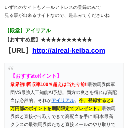
いずれのサイトもメールアドレスの登録のみで
見る事が出来るサイトなので、是非みてくださいね！
【殿堂】アイリアル
【おすすめ度】★★★★★★★★★★
【URL】
http://aireal-keiba.com
【おすすめポイント】
業界初!!回収率100％超えは当たり前!!
最強馬券師軍
団VS最強人工知能AI予想。両方の良さを得れば高配
当は必然的。それが
アイリアル
。
今、登録すると3
万円部のポイントを期間限定でプレゼント。
最強馬
券師と直接やり取りできて高配当を手に!!日本最高
クラスの最強馬券師たちと直接メールのやり取りで