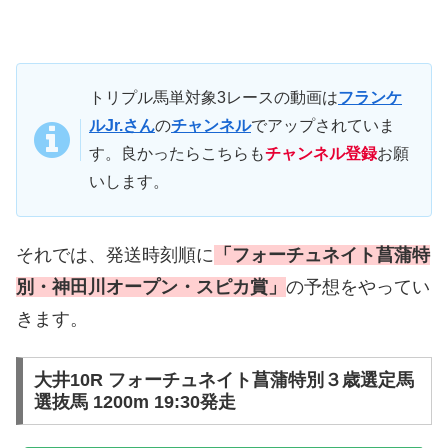
トリプル馬単対象3レースの動画は
フランケ
ルJr.さん
の
チャンネル
でアップされていま
す。良かったらこちらも
チャンネル登録
お願
いします。
それでは、発送時刻順に
「フォーチュネイト菖蒲特
別・神田川オープン・スピカ賞
」
の予想をやってい
きます。
大井10R フォーチュネイト菖蒲特別３歳選定馬
選抜馬 1200m 19:30発走