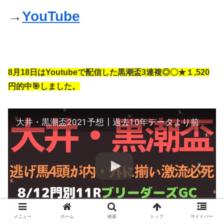
→
YouTube
8月18日はYoutubeで配信した黒潮盃3連複◎〇★１,520
円的中🎯しました。
大井・黒潮盃2021予想┃過去10年データより前走「JDD」組が3勝。複勝率45.5％と軸馬に最適
メニュー
ホーム
検索
トップ
サイドバー