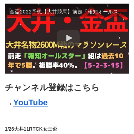
金盃2022予想【大井競馬】前走「報知オールスターカップ」組は過去10年で5勝。【5-2-3-25】複勝率40%
チャンネル登録はこちら
→
YouTube
1/26大井11RTCK女王盃