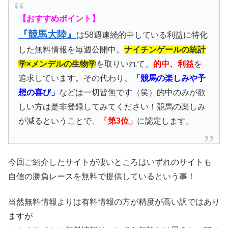
【おすすめポイント】
『競馬大陸』
は58週連続的中している利益に特化
した無料情報を毎週公開中。
ナイチンゲールの統計
学×メンデルの生物学
を取りいれて、
的中、利益
を
追求しています。その代わり、
「競馬の楽しみや予
想の喜び」
などは一切皆無です（笑）的中のみが欲
しい方は是非登録してみてください！競馬の楽しみ
が減るということで、
「第3位」
に認定します。
今回ご紹介したサイトが凄いところはいずれのサイトも
自信の勝負レースを無料で提供しているという事！
当然無料情報よりは有料情報の方が精度が高い訳ではあり
ますが