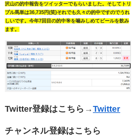
沢山の的中報告をツイッターでもらいました。そしてトリ
プル馬単は36,735円(笑)それでも久々の的中ですのでうれ
しいです。今年7回目の的中🎯を噛みしめてビールを飲み
ます。
Twitter登録はこちら→
Twitter
チャンネル登録はこちら