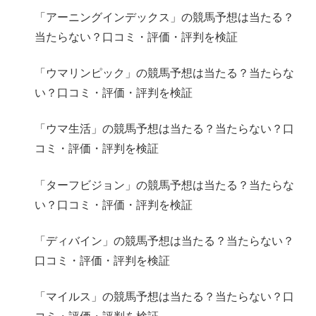
「アーニングインデックス」の競馬予想は当たる？
当たらない？口コミ・評価・評判を検証
「ウマリンピック」の競馬予想は当たる？当たらな
い？口コミ・評価・評判を検証
「ウマ生活」の競馬予想は当たる？当たらない？口
コミ・評価・評判を検証
「ターフビジョン」の競馬予想は当たる？当たらな
い？口コミ・評価・評判を検証
「ディバイン」の競馬予想は当たる？当たらない？
口コミ・評価・評判を検証
「マイルス」の競馬予想は当たる？当たらない？口