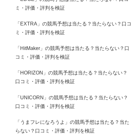
ミ・評価・評判を検証
「EXTRA」の競馬予想は当たる？当たらない？口コ
ミ・評価・評判を検証
「HitMaker」の競馬予想は当たる？当たらない？口
コミ・評価・評判を検証
「HORIZON」の競馬予想は当たる？当たらない？
口コミ・評価・評判を検証
「UNICORN」の競馬予想は当たる？当たらない？
口コミ・評価・評判を検証
「うまフレになろうよ」の競馬予想は当たる？当た
らない？口コミ・評価・評判を検証