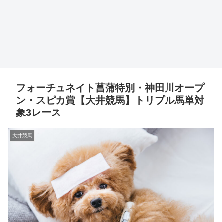
フォーチュネイト菖蒲特別・神田川オープ
ン・スピカ賞【大井競馬】トリプル馬単対
象3レース
大井競馬