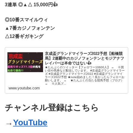
3連単 ◎▲△ 15,000円👍
◎10番スマイルウィ
▲7番カジノフォンテン
△12番ギガキング
京成盃グランドマイラーズ2022予想【船橋競
馬】2連覇中のカジノフォンテンとモジアナフ
レイバーは本命ではない👍
★たんぷくのツイッター【フォロワー10600人】 → ※買
い目や馬券など配信しています。 #京成盃グランドマイラー
ズ #京成盃グランドマイラーズ2022 #京成盃グランドマイ
ラーズ2022予想 ★note始めました！良かったらフォローお
願いします。 → ★たんぷくの当たる競馬予想（ブログ）
→ ※人気ブ...
www.youtube.com
チャンネル登録はこちら
→
YouTube