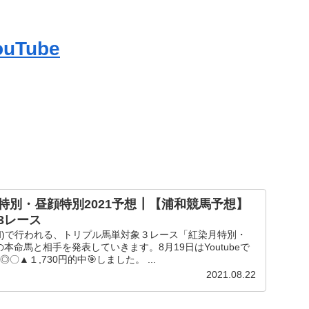
ouTube
特別・昼顔特別2021予想┃【浦和競馬予想】
3レース
和)で行われる、トリプル馬単対象３レース「紅染月特別・
本命馬と相手を発表していきます。8月19日はYoutubeで
▲１,730円的中🎯しました。 ...
2021.08.22