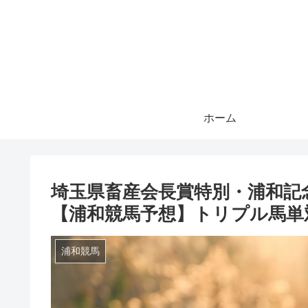
ホーム
埼玉県畜産会長賞特別・浦和記
【浦和競馬予想】トリプル馬単
浦和競馬