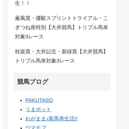
生！！
薫風賞・優駿スプリントトライアル・こ
ぎつね座特別【大井競馬】トリプル馬単
対象3レース
桂坂賞・大井記念・新緑賞【大井競馬】
トリプル馬単対象3レース
競馬ブログ
PAKUTASO
うまポット
わがまま♪新馬券生活!!
ウマモブ