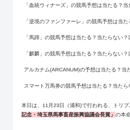
「血統ウィナーズ」の競馬予想は当たる？当
「逆境のファンファーレ」の競馬予想は当た
「馬蹄」の競馬予想は当たる？当たらない？
「麒麟」の競馬予想は当たる？当たらない？
アルカナム(ARCANUM)の予想は当たる？
スマート万馬券の競馬予想は当たる？当たら
本日は、11月23日（浦和)で行われる、トリ
記念・埼玉県馬事畜産振興協議会長賞
」
の本