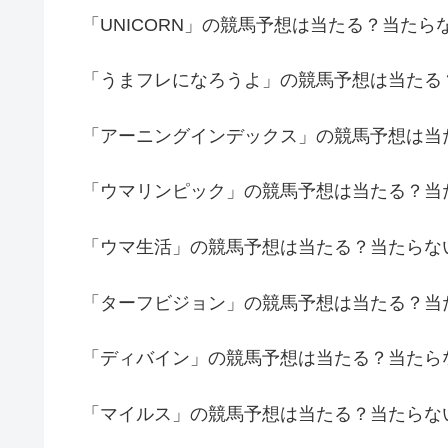
「UNICORN」の競馬予想は当たる？当た
「うまフレになろうよ」の競馬予想は当たる
「アーニングインデックス」の競馬予想は当
「ウマリンピック」の競馬予想は当たる？当
「ウマ生活」の競馬予想は当たる？当たらな
「ターフビジョン」の競馬予想は当たる？当
「ディバイン」の競馬予想は当たる？当たら
「マイルス」の競馬予想は当たる？当たらな