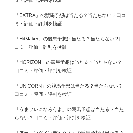
ミ・評価・評判を検証
「EXTRA」の競馬予想は当たる？当たらない？口コ
ミ・評価・評判を検証
「HitMaker」の競馬予想は当たる？当たらない？口
コミ・評価・評判を検証
「HORIZON」の競馬予想は当たる？当たらない？
口コミ・評価・評判を検証
「UNICORN」の競馬予想は当たる？当たらない？
口コミ・評価・評判を検証
「うまフレになろうよ」の競馬予想は当たる？当た
らない？口コミ・評価・評判を検証
「アーニングインデックス」の競馬予想は当たる？