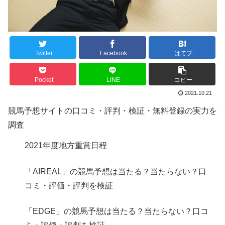
Twitter
Facebook
はてブ
Pocket
LINE
コピー
2021.10.21
競馬予想サイトの口コミ・評判・検証・無料登録の実力を
調査
2021年度地方重賞日程
「AIREAL」の競馬予想は当たる？当たらない？口
コミ・評価・評判を検証
「EDGE」の競馬予想は当たる？当たらない？口コ