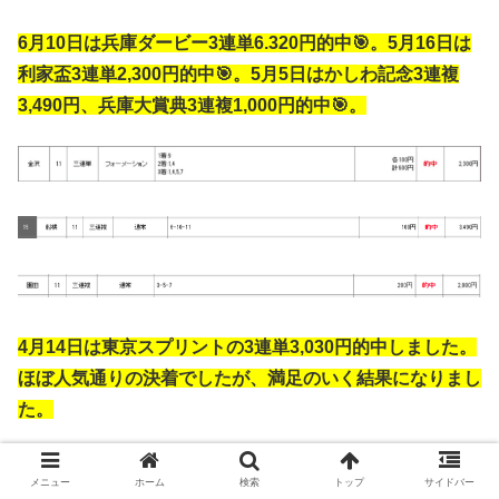
6月10日は兵庫ダービー3連単6.320円的中🎯。5
月16
日は
利家盃3連単2,300円的中🎯。
5
月5日はかしわ記念3連複
3,490円、兵庫大賞典3連複1,000円的中🎯。
4月14日は東京スプリントの3連単3,030円的中しました。
ほぼ人気通りの決着でしたが、満足のいく結果になりまし
た。
チャンネル登録はこちら
メニュー
ホーム
検索
トップ
サイドバー