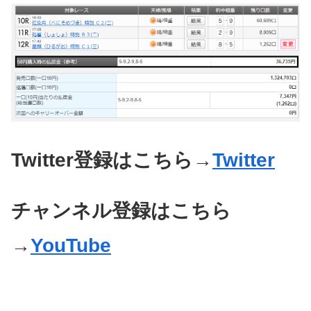
Twitter登録はこちら→
Twitter
チャンネル登録はこちら
→
YouTube