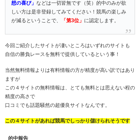
想の喜び」
などは一切皆無です（笑）的中のみが欲
しい方は是非登録してみてください！競馬の楽しみ
が減るということで、
「第3位」
に認定します。
今回ご紹介したサイトが凄いところはいずれのサイトも
自信の勝負レースを無料で提供しているという事！
当然無料情報よりは有料情報の方が精度が高い訳ではあり
ますが
この４サイトの無料情報は、とても無料とは思えない程の
精度の高さで
口コミでも話題騒然の超優良サイトなんです。
この４サイトがあれば競馬でしっかり儲けられそうです
的中報告