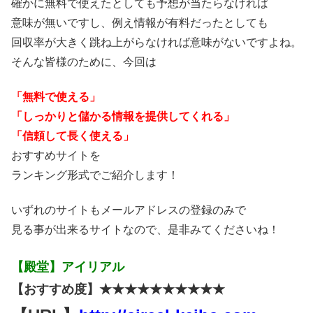
確かに無料で使えたとしても予想が当たらなければ
意味が無いですし、例え情報が有料だったとしても
回収率が大きく跳ね上がらなければ意味がないですよね。
そんな皆様のために、今回は
「無料で使える」
「しっかりと儲かる情報を提供してくれる」
「信頼して長く使える」
おすすめサイトを
ランキング形式でご紹介します！
いずれのサイトもメールアドレスの登録のみで
見る事が出来るサイトなので、是非みてくださいね！
【殿堂】アイリアル
【おすすめ度】★★★★★★★★★★