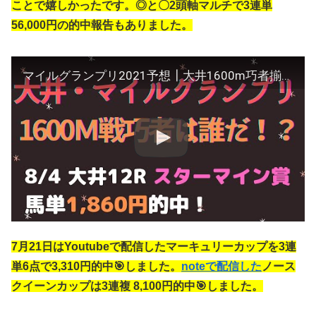
ことで嬉しかったです。◎と〇2頭軸マルチで3連単
56,000円の的中報告もありました。
マイルグランプリ2021予想┃大井1600m巧者揃いも3連単1着固定で勝負レース！
7月21日はYoutubeで配信したマーキュリーカップを3連
単6点で3,310円的中🎯しました。
noteで配信した
ノース
クイーンカップは3連複 8,100円的中🎯しました。