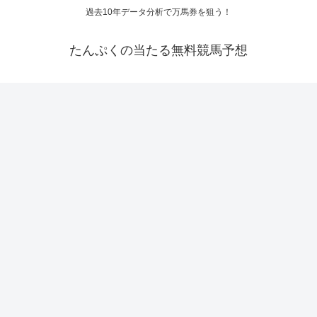
過去10年データ分析で万馬券を狙う！
たんぷくの当たる無料競馬予想