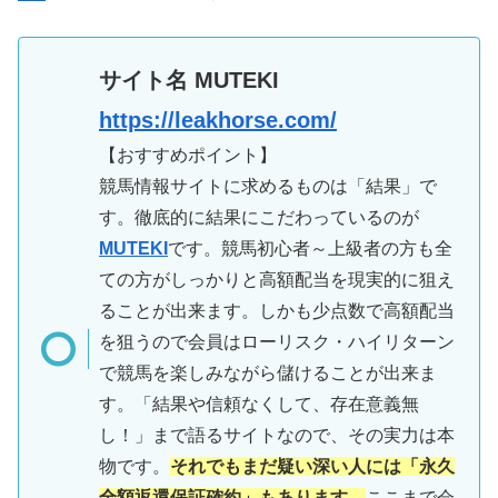
サイト名 MUTEKI
https://leakhorse.com/
【おすすめポイント】
競馬情報サイトに求めるものは「結果」で
す。徹底的に結果にこだわっているのが
MUTEKI
です。競馬初心者～上級者の方も全
ての方がしっかりと高額配当を現実的に狙え
ることが出来ます。しかも少点数で高額配当
を狙うので会員はローリスク・ハイリターン
で競馬を楽しみながら儲けることが出来ま
す。「結果や信頼なくして、存在意義無
し！」まで語るサイトなので、その実力は本
物です。
それでもまだ疑い深い人には「永久
全額返還保証確約」もあります。
ここまで会