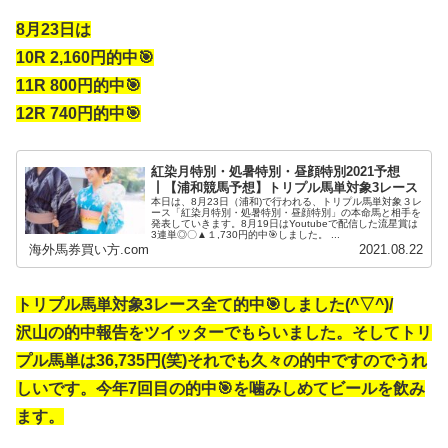
8月23日は
10R 2,160円的中🎯
11R 800円的中🎯
12R 740円的中🎯
紅染月特別・処暑特別・昼顔特別2021予想
┃【浦和競馬予想】トリプル馬単対象3レース
本日は、8月23日（浦和)で行われる、トリプル馬単対象３レ
ース「紅染月特別・処暑特別・昼顔特別」の本命馬と相手を
発表していきます。8月19日はYoutubeで配信した流星賞は
3連単◎〇▲１,730円的中🎯しました。 ...
海外馬券買い方.com
2021.08.22
トリプル馬単対象3レース全て的中🎯しました(^▽^)/
沢山の的中報告をツイッターでもらいました。そしてトリ
プル馬単は36,735円(笑)それでも久々の的中ですのでうれ
しいです。今年7回目の的中🎯を噛みしめてビールを飲み
ます。