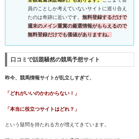
員のことしか考えていないサイトに巡り合え
たのは奇跡に近いです。
無料登録するだけで
週末のメイン重賞の厳選情報がもらえるので
無料登録だけでも価値がありますね。
口コミで話題騒然の競馬予想サイト
昨今、競馬情報サイトが乱立しすぎて、
「どれがいいのかわからない！」
「本当に役立つサイトはどれ？」
という疑問を持たれる方が増えてきています。