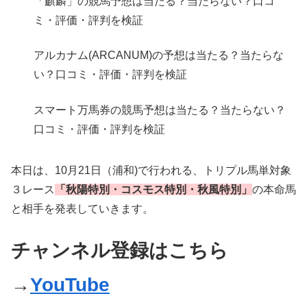
「麒麟」の競馬予想は当たる？当たらない？口コ
ミ・評価・評判を検証
アルカナム(ARCANUM)の予想は当たる？当たらな
い？口コミ・評価・評判を検証
スマート万馬券の競馬予想は当たる？当たらない？
口コミ・評価・評判を検証
本日は、10月21日（浦和)で行われる、トリプル馬単対象
３レース
「秋陽特別・コスモス特別・秋風特別
」
の本命馬
と相手を発表していきます。
チャンネル登録はこちら
→
YouTube