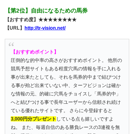
【第2位】自由になるための馬券
【おすすめ度】★★★★★★★★
【URL】
http://tr-vision.net/
【おすすめポイント】
圧倒的な的中率の高さがおすすめポイント。 他所の
競馬予想サイトもある程度穴馬の情報を手に入れる
事が出来たとしても、それを馬券的中まで結びつけ
る事が殆ど出来ていない中、ターフビジョンは確か
な情報の元、的確に穴馬をチョイスし「馬券的中」
へと結びつける事で長年ユーザーから信頼され続け
ている優れたサイトです。 さらに今登録すると
3,000円分プレゼント
している点も嬉しいですよ
ね。 また、毎週自信のある勝負レースの3連複を無