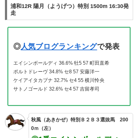
浦和12R 陽月（ようげつ）特別 1500m 16:30発
走
◎
人気ブログランキング
で発表
エイシンボールディ 36.6% 牡5 57 町田直希
ポルトドレーヴ 34.8% セ8 57 安藤洋一
ケイアイタカプナ 32.7% セ4 55 横川怜央
サトノゴールド 32.6% セ4 57 吉留孝司
秋風（あきかぜ）特別Ｂ２Ｂ３選抜馬 200
0ｍ（左）