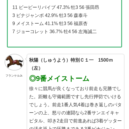
11 ビービーリバイブ 47.3% 牡3 56 張田昂
3 ビナジャンボ 42.9% 牡3 56 森泰斗
9 メイストーム 41.1% 牡3 56 福原杏
7 ジョーコレット 36.7% 牡4 56 左海誠二
秋陽（しゅうよう）特別Ｃ１一 1500ｍ
（左）
フランケルJr.
◎9番メイストーム
徐々に競馬が良くなっており前走も完勝でし
た。距離も守備範囲ですし先行押切でいける
でしょう。前走1番人気4着は巻き返しのパタ
ーンの上、怒りの連闘なら2番サンエイキャ
ピタル、叩き2走目で前進あれば3着ゲッター
の汚名返上で圧勝まである3番ビナジャン