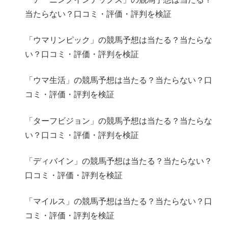
当たらない？口コミ・評価・評判を検証
「ウマリンピック」の競馬予想は当たる？当たらな
い？口コミ・評価・評判を検証
「ウマ生活」の競馬予想は当たる？当たらない？口
コミ・評価・評判を検証
「ターフビジョン」の競馬予想は当たる？当たらな
い？口コミ・評価・評判を検証
「ディバイン」の競馬予想は当たる？当たらない？
口コミ・評価・評判を検証
「マイルス」の競馬予想は当たる？当たらない？口
コミ・評価・評判を検証