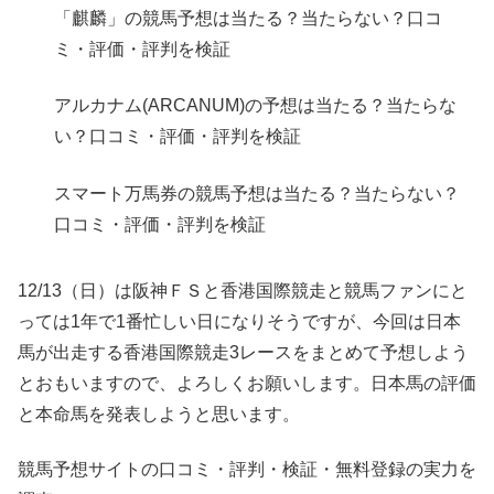
「麒麟」の競馬予想は当たる？当たらない？口コ
ミ・評価・評判を検証
アルカナム(ARCANUM)の予想は当たる？当たらな
い？口コミ・評価・評判を検証
スマート万馬券の競馬予想は当たる？当たらない？
口コミ・評価・評判を検証
12/13（日）は阪神ＦＳと香港国際競走と競馬ファンにと
っては1年で1番忙しい日になりそうですが、今回は日本
馬が出走する香港国際競走3レースをまとめて予想しよう
とおもいますので、よろしくお願いします。日本馬の評価
と本命馬を発表しようと思います。
競馬予想サイトの口コミ・評判・検証・無料登録の実力を