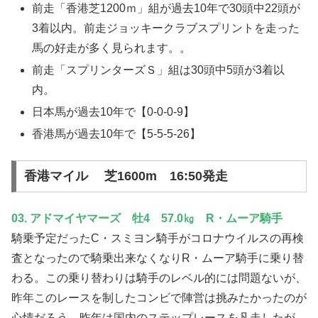
前走「香港芝1200ｍ」組が過去10年で30頭中22頭が
3着以内。前走ジョッキークラブスプリントを走った
馬の好走が多く見られます。。
前走「スプリンターズＳ」組は30頭中5頭が3着以
内。
日本馬が過去10年で【0-0-0-9】
香港馬が過去10年で【5-5-5-26】
香港マイル 芝1600m 16:50発走
03. アドマイヤマーズ 牡4 57.0㎏ R・ムーア騎手
騎乗予定だったC・スミヨン騎手がコロナウイルスの再検
査となったので騎乗出来なくなりR・ムーア騎手に乗り替
わる。この乗り替わりは騎手のレベル的には問題ないが、
昨年このレースを制したコンビで陣営は挑みたかったのが
心情だろう。昨年は国内のステップレースを凡走したが、