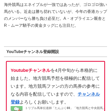
海外競馬はエネイブルが一強ではあったが、ゴロゴロ強い
馬がいる。近走は勝ち切れていないが、今年の香港カップ
のメンバーなら勝ち負け必至だ。A・オブライエン厩舎と
R・ムーア騎手の黄金タッグにも注目だ。
YouTubeチャンネル登録開設
Youtubeチャンネル
を4月中旬から本格的に
始ました。地方競馬予想を積極的に配信して
います。地方競馬ファンの方の馬券の参考に
なる内容を配信していますので、
チャンネル
登録
よろしくお願いします。