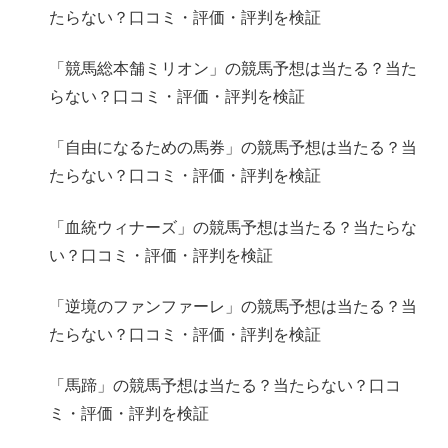
たらない？口コミ・評価・評判を検証
「競馬総本舗ミリオン」の競馬予想は当たる？当た
らない？口コミ・評価・評判を検証
「自由になるための馬券」の競馬予想は当たる？当
たらない？口コミ・評価・評判を検証
「血統ウィナーズ」の競馬予想は当たる？当たらな
い？口コミ・評価・評判を検証
「逆境のファンファーレ」の競馬予想は当たる？当
たらない？口コミ・評価・評判を検証
「馬蹄」の競馬予想は当たる？当たらない？口コ
ミ・評価・評判を検証