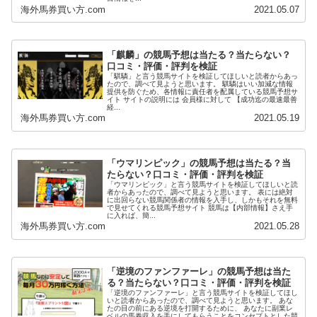
海外馬券買い方.com
2021.05.07
「麒麟」の競馬予想は当たる？当たらない？
口コミ・評価・評判を検証
「騏驎」と言う競馬サイトを検証してほしいと読者からあっ
たので、調べて見ようと思います。 騏驎はいい加減な情報
提供を防ぐため、各情報に責任者を配属している競馬予想サ
イト サイトの説明には 会員様に対して 【成功迄の最速最善
経...
海外馬券買い方.com
2021.05.19
「ウマリンピック」の競馬予想は当たる？当
たらない？口コミ・評価・評判を検証
「ウマリンピック」と言う競馬サイトを検証してほしいと読
者からあったので、調べて見ようと思います。 表には絶対
に出回らない競馬関係者の情報を入手し、しかもそれを無料
で見せてくれる競馬予想サイト 競馬は【内部情報】さえ手
に入れば、簡...
海外馬券買い方.com
2021.05.28
「逆境のファンファーレ」の競馬予想は当た
る？当たらない？口コミ・評価・評判を検証
「逆境のファンファーレ」と言う競馬サイトを検証してほし
いと読者からあったので、調べて見ようと思います。 あな
たの目の前にある逆境を打開するために、 あなたに副業レ
ベルの馬券収入を手にしてもらうことをコンセプトとした競