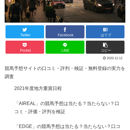
Twitter
Facebook
はてブ
Pocket
LINE
コピー
2020.12.12
競馬予想サイトの口コミ・評判・検証・無料登録の実力を
調査
2021年度地方重賞日程
「AIREAL」の競馬予想は当たる？当たらない？口
コミ・評価・評判を検証
「EDGE」の競馬予想は当たる？当たらない？口コ