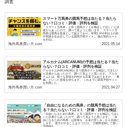
調査
スマート万馬券の競馬予想は当たる？当たら
ない？口コミ・評価・評判を検証
「スマート万馬券」と言う競馬サイトを検証してほしいと読
者からあったので、調べて見ようと思います。 スマート万
馬券は競馬を投資として捉えており、年間1,000本以上の的
中実績を生み出している競馬予想サイト。 独占契約ルート
を40以...
海外馬券買い方.com
2021.05.14
アルカナム(ARCANUM)の予想は当たる？当た
らない？口コミ・評価・評判を検証
アルカナム(ARCANUM)と言う競馬サイトを検証してほしい
と読者からあったので、調べて見ようと思います。 アルカ
ナムとは、様々な意味を内包する言葉ではありますが、「奥
義」といった意味を持ちます。 これまでに競馬予想サイト
を利用した...
海外馬券買い方.com
2021.04.27
「自由になるための馬券」の競馬予想は当た
る？当たらない？口コミ・評価・評判を検証
「自由になるための馬券」と言う競馬サイトを検証してほし
いと読者からあったので、調べて見ようと思います。 「自
由になるための馬券」は皆様を「お金の苦しみ」から自由に
します。 貴方がやることは２つだけ。 ①無料登録して買い
目情報を...