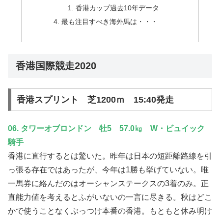
香港カップ過去10年データ
最も注目すべき海外馬は・・・
香港国際競走2020
香港スプリント 芝1200ｍ 15:40発走
06. タワーオブロンドン 牡5 57.0㎏ W・ビュイック
騎手
香港に直行するとは驚いた。昨年は日本の短距離路線を引
っ張る存在ではあったが、今年は1勝も挙げていない。唯
一馬券に絡んだのはオーシャンステークスの3着のみ。正
直能力値を考えるとふがいないの一言に尽きる。秋はどこ
かで使うことなくぶっつけ本番の香港。もともと休み明け