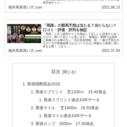
馬予想サイト ...
海外馬券買い方.com
2021.06.13
「馬蹄」の競馬予想は当たる？当たらない？
口コミ・評価・評判を検証
「馬蹄」と言う競馬サイトを検証してほしいと読者からあっ
たので、調べて見ようと思います。 情報誌・新聞では絶対
に掲載される事のない「当日直前情報」等、一般が予想され
るデータや情報経路ではカバーできない情報から精査し買い
目を公開！ つまり...
海外馬券買い方.com
2021.07.04
目次
香港国際競走2020
香港スプリント 芝1200ｍ 15:40発走
香港スプリント過去10年データ
香港マイル 芝1600m 16:50発走
香港マイル過去10年データ
香港カップ 2000m 17:30発走