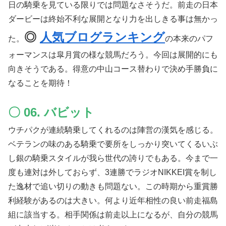
日の騎乗を見ている限りでは問題なさそうだ。前走の日本
ダービーは終始不利な展開となり力を出しきる事は無かっ
◎
人気ブログランキング
た。
の本来のパフ
ォーマンスは皐月賞の様な競馬だろう。今回は展開的にも
向きそうである。得意の中山コース替わりで決め手勝負に
なることを期待！
〇 06. バビット
ウチパクが連続騎乗してくれるのは陣営の漢気を感じる。
ベテランの味のある騎乗で要所をしっかり突いてくるいぶ
し銀の騎乗スタイルが我ら世代の誇りでもある。今まで一
度も連対は外しておらず、3連勝でラジオNIKKEI賞を制し
た逸材で追い切りの動きも問題ない。この時期から重賞勝
利経験があるのは大きい。何より近年相性の良い前走福島
組に該当する。相手関係は前走以上になるが、自分の競馬