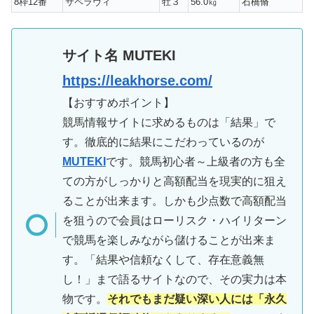
8枠12番
サペラヴィ
牡３
56.0㎏
石橋脩
サイト名 MUTEKI
https://leakhorse.com/
【おすすめポイント】
競馬情報サイトに求めるものは「結果」で
す。徹底的に結果にこだわっているのが
MUTEKI
です。競馬初心者～上級者の方も全
ての方がしっかりと高額配当を現実的に狙え
ることが出来ます。しかも少点数で高額配当
を狙うので会員はローリスク・ハイリターン
で競馬を楽しみながら儲けることが出来ま
す。「結果や信頼なくして、存在意義無
し！」まで語るサイトなので、その実力は本
物です。
それでもまだ疑い深い人には「永久