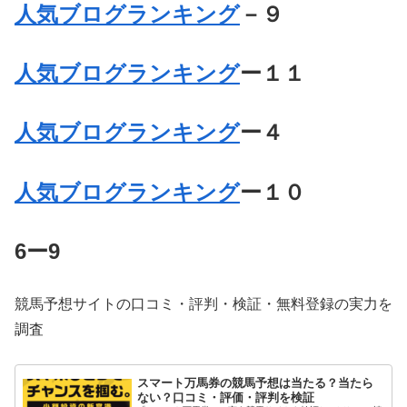
人気ブログランキング
－９
人気ブログランキング
ー１１
人気ブログランキング
ー４
人気ブログランキング
ー１０
6ー9
競馬予想サイトの口コミ・評判・検証・無料登録の実力を
調査
スマート万馬券の競馬予想は当たる？当たら
ない？口コミ・評価・評判を検証