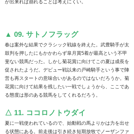
が出来れば崩れることは考えにくい。
▲ 09. サトノフラッグ
春は案外な結果でクラシック戦線を終えた。武豊騎手が太
鼓判を押したにもかかわらず皐月賞5着が最高という不甲
斐ない競馬だった。しかし菊花賞に向けてこの夏は成長を
促されたようだ。デビュー戦以来の戸崎騎手という事で陣
営も再スタートの意味合いがあるのではないだろうか。菊
花賞に向けて結果を残したい一戦でしょうから、ここであ
る態度は形のある競馬をしてくれるだろう。
△ 11. ココロノトウダイ
夏に一戦使われているので、始動戦の馬よりかは力を出せ
る状態にある。前走後は引き続き短期放牧でノーザンファ