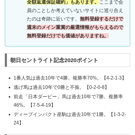
全額返還保証確約」もあります。
ここまで会
員のことしか考えていないサイトに巡り合え
たのは奇跡に近いです。
無料登録するだけで
週末のメイン重賞の厳選情報がもらえるので
無料登録だけでも価値がありますね。
朝日セントライト記念2020ポイント
1番人気は過去10年で4勝。複勝率70%。【4-2-1-3】
逃げ馬は過去10年で0勝と不振。【0-2-0-8】
前走「日本ダービー」馬は過去10年で7勝。複勝率
46%。【7-5-4-19】
ディープインパクト産駒は過去10年で1勝。【1-3-2-
24】