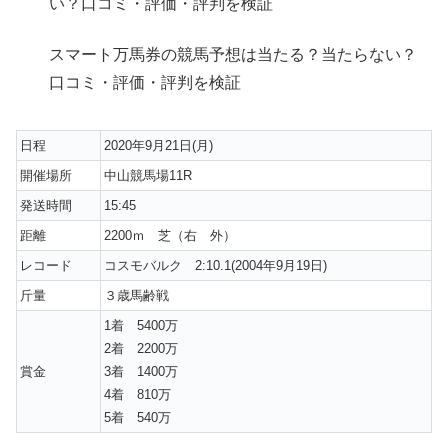
い？口コミ・評価・評判を検証
スマート万馬券の競馬予想は当たる？当たらない？
口コミ・評価・評判を検証
日程
2020年9月21日(月)
開催場所
中山競馬場11R
発送時間
15:45
距離
2200ｍ 芝（右 外）
レコード
コスモバルク 2:10.1(2004年9月19日)
斤量
３歳馬齢戦
1着 5400万
2着 2200万
賞金
3着 1400万
4着 810万
5着 540万