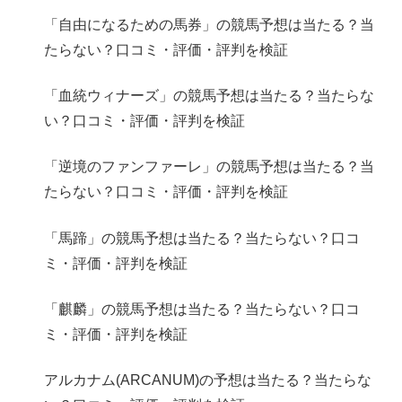
「自由になるための馬券」の競馬予想は当たる？当
たらない？口コミ・評価・評判を検証
「血統ウィナーズ」の競馬予想は当たる？当たらな
い？口コミ・評価・評判を検証
「逆境のファンファーレ」の競馬予想は当たる？当
たらない？口コミ・評価・評判を検証
「馬蹄」の競馬予想は当たる？当たらない？口コ
ミ・評価・評判を検証
「麒麟」の競馬予想は当たる？当たらない？口コ
ミ・評価・評判を検証
アルカナム(ARCANUM)の予想は当たる？当たらな