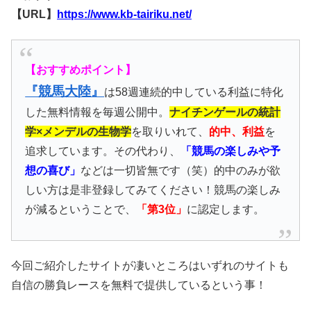
【URL】
https://www.kb-tairiku.net/
【おすすめポイント】
『競馬大陸』
は58週連続的中している利益に特化
した無料情報を毎週公開中。
ナイチンゲールの統計
学×メンデルの生物学
を取りいれて、
的中、利益
を
追求しています。その代わり、
「競馬の楽しみや予
想の喜び」
などは一切皆無です（笑）的中のみが欲
しい方は是非登録してみてください！競馬の楽しみ
が減るということで、
「第3位」
に認定します。
今回ご紹介したサイトが凄いところはいずれのサイトも
自信の勝負レースを無料で提供しているという事！