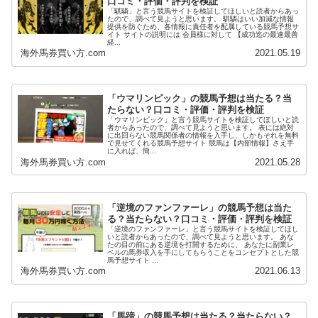
口コミ・評価・評判を検証
「騏驎」と言う競馬サイトを検証してほしいと読者からあっ
たので、調べて見ようと思います。 騏驎はいい加減な情報
提供を防ぐため、各情報に責任者を配属している競馬予想サ
イト サイトの説明には 会員様に対して 【成功迄の最速最善
経...
海外馬券買い方.com
2021.05.19
「ウマリンピック」の競馬予想は当たる？当
たらない？口コミ・評価・評判を検証
「ウマリンピック」と言う競馬サイトを検証してほしいと読
者からあったので、調べて見ようと思います。 表には絶対
に出回らない競馬関係者の情報を入手し、しかもそれを無料
で見せてくれる競馬予想サイト 競馬は【内部情報】さえ手
に入れば、簡...
海外馬券買い方.com
2021.05.28
「逆境のファンファーレ」の競馬予想は当た
る？当たらない？口コミ・評価・評判を検証
「逆境のファンファーレ」と言う競馬サイトを検証してほし
いと読者からあったので、調べて見ようと思います。 あな
たの目の前にある逆境を打開するために、 あなたに副業レ
ベルの馬券収入を手にしてもらうことをコンセプトとした競
馬予想サイト ...
海外馬券買い方.com
2021.06.13
「馬蹄」の競馬予想は当たる？当たらない？