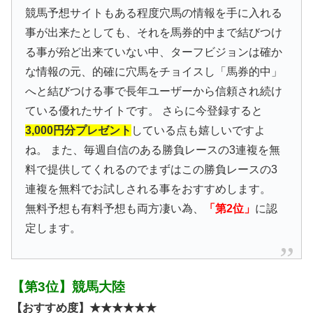
競馬予想サイトもある程度穴馬の情報を手に入れる
事が出来たとしても、それを馬券的中まで結びつけ
る事が殆ど出来ていない中、ターフビジョンは確か
な情報の元、的確に穴馬をチョイスし「馬券的中」
へと結びつける事で長年ユーザーから信頼され続け
ている優れたサイトです。 さらに今登録すると
3,000円分プレゼント
している点も嬉しいですよ
ね。 また、毎週自信のある勝負レースの3連複を無
料で提供してくれるのでまずはこの勝負レースの3
連複を無料でお試しされる事をおすすめします。
無料予想も有料予想も両方凄い為、
「第2位」
に認
定します。
【第3位】競馬大陸
【おすすめ度】★★★★★★