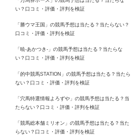
「万馬券ホース」の競馬予想は当たる？当たらな
い？口コミ・評価・評判を検証
「勝ウマ王国」の競馬予想は当たる？当たらない？
口コミ・評価・評判を検証
「暁-あかつき-」の競馬予想は当たる？当たらな
い？口コミ・評価・評判を検証
「的中競馬STATION」の競馬予想は当たる？当たら
ない？口コミ・評価・評判を検証
「穴馬特選情報よろずや」の競馬予想は当たる？当
たらない？口コミ・評価・評判を検証
「競馬総本舗ミリオン」の競馬予想は当たる？当た
らない？口コミ・評価・評判を検証