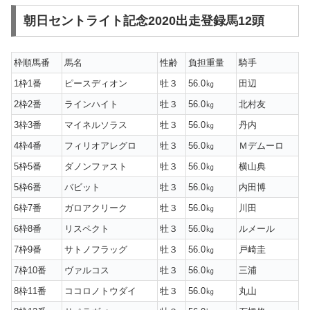
朝日セントライト記念2020出走登録馬12頭
枠順馬番
馬名
性齢
負担重量
騎手
1枠1番
ピースディオン
牡３
56.0㎏
田辺
2枠2番
ラインハイト
牡３
56.0㎏
北村友
3枠3番
マイネルソラス
牡３
56.0㎏
丹内
4枠4番
フィリオアレグロ
牡３
56.0㎏
Ｍデムーロ
5枠5番
ダノンファスト
牡３
56.0㎏
横山典
5枠6番
バビット
牡３
56.0㎏
内田博
6枠7番
ガロアクリーク
牡３
56.0㎏
川田
6枠8番
リスペクト
牡３
56.0㎏
ルメール
7枠9番
サトノフラッグ
牡３
56.0㎏
戸崎圭
7枠10番
ヴァルコス
牡３
56.0㎏
三浦
8枠11番
ココロノトウダイ
牡３
56.0㎏
丸山