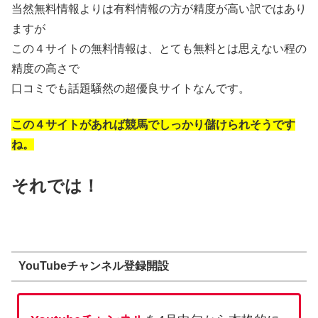
当然無料情報よりは有料情報の方が精度が高い訳ではあり
ますが
この４サイトの無料情報は、とても無料とは思えない程の
精度の高さで
口コミでも話題騒然の超優良サイトなんです。
この４サイトがあれば競馬でしっかり儲けられそうです
ね。
それでは！
YouTubeチャンネル登録開設