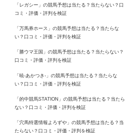
「レガシー」の競馬予想は当たる？当たらない？口
コミ・評価・評判を検証
「万馬券ホース」の競馬予想は当たる？当たらな
い？口コミ・評価・評判を検証
「勝ウマ王国」の競馬予想は当たる？当たらない？
口コミ・評価・評判を検証
「暁-あかつき-」の競馬予想は当たる？当たらな
い？口コミ・評価・評判を検証
「的中競馬STATION」の競馬予想は当たる？当たら
ない？口コミ・評価・評判を検証
「穴馬特選情報よろずや」の競馬予想は当たる？当
たらない？口コミ・評価・評判を検証