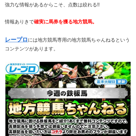
強力な情報があるからこそ、点数は絞れる!!
情報ありきで
確実に馬券を獲る地方競馬。
レープロ
には地方競馬専用の地方競馬ちゃんねるという
コンテンツがあります。