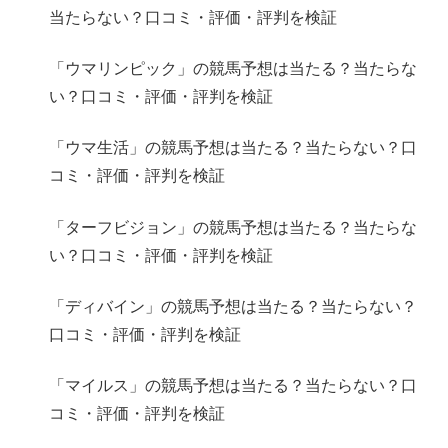
当たらない？口コミ・評価・評判を検証
「ウマリンピック」の競馬予想は当たる？当たらな
い？口コミ・評価・評判を検証
「ウマ生活」の競馬予想は当たる？当たらない？口
コミ・評価・評判を検証
「ターフビジョン」の競馬予想は当たる？当たらな
い？口コミ・評価・評判を検証
「ディバイン」の競馬予想は当たる？当たらない？
口コミ・評価・評判を検証
「マイルス」の競馬予想は当たる？当たらない？口
コミ・評価・評判を検証