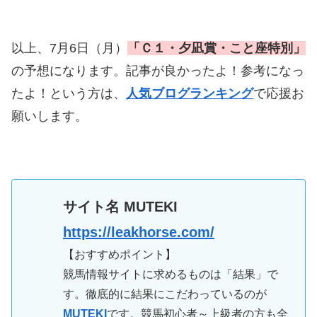
以上、7月6日（月）
「Ｃ１・夕凪賞・こと座特別
」
の予想になります。記事が良かったよ！参考になっ
たよ！という方は、
人気ブログランキング
で応援お
願いします。
サイト名 MUTEKI
https://leakhorse.com/
【おすすめポイント】
競馬情報サイトに求めるものは「結果」で
す。徹底的に結果にこだわっているのが
MUTEKI
です。競馬初心者～上級者の方も全