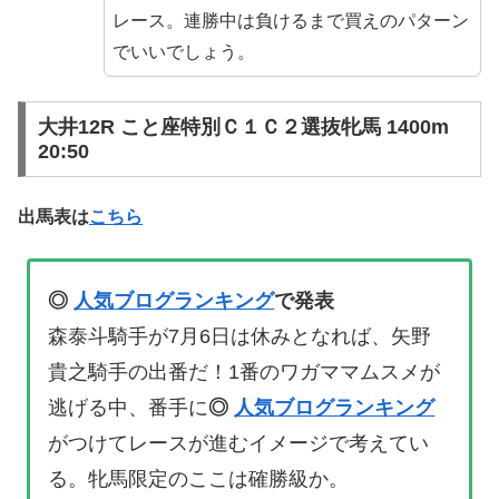
レース。連勝中は負けるまで買えのパターン
でいいでしょう。
大井12R こと座特別Ｃ１Ｃ２選抜牝馬 1400m
20:50
出馬表は
こちら
◎
人気ブログランキング
で発表
森泰斗騎手が7月6日は休みとなれば、矢野
貴之騎手の出番だ！1番のワガママムスメが
逃げる中、番手に
◎
人気ブログランキング
がつけてレースが進むイメージで考えてい
る。牝馬限定のここは確勝級か。