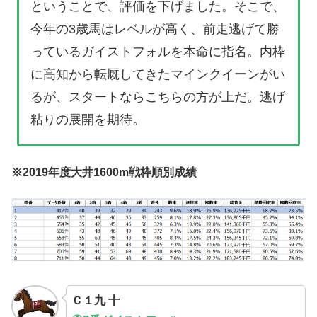
ということで、評価を下げました。そこで、
今年の3歳馬はレベルが高く、前走逃げて勝
っているガイストフォルを本命に指名。内枠
に高知から転厩してきたマインクイーンがい
るが、スタートならこちらの方が上だ。逃げ
粘りの展開を期待。
※2019年度大井1600m戦枠順別成績
Ｃ１九 十