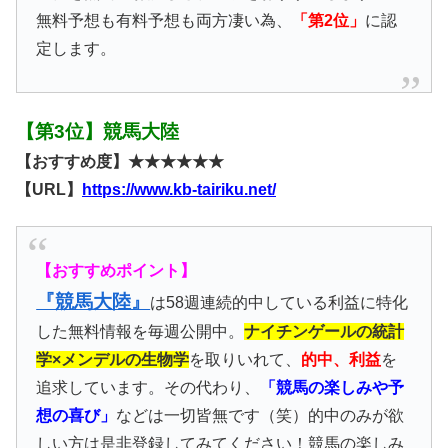
無料予想も有料予想も両方凄い為、
「第2位」
に認
定します。
【第3位】競馬大陸
【おすすめ度】★★★★★★
【URL】
https://www.kb-tairiku.net/
【おすすめポイント】
『競馬大陸』
は58週連続的中している利益に特化
した無料情報を毎週公開中。
ナイチンゲールの統計
学×メンデルの生物学
を取りいれて、
的中、利益
を
追求しています。その代わり、
「競馬の楽しみや予
想の喜び」
などは一切皆無です（笑）的中のみが欲
しい方は是非登録してみてください！競馬の楽しみ