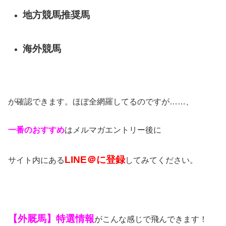
地方競馬推奨馬
海外競馬
が確認できます。ほぼ全網羅してるのですが……、
一番のおすすめ
はメルマガエントリー後に
LINE＠に登録
サイト内にある
してみてください。
【外厩馬】特選情報
がこんな感じで飛んできます！