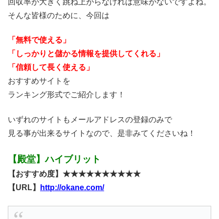
回収率が大きく跳ね上がらなければ意味がないですよね。
そんな皆様のために、今回は
「無料で使える」
「しっかりと儲かる情報を提供してくれる」
「信頼して長く使える」
おすすめサイトを
ランキング形式でご紹介します！
いずれのサイトもメールアドレスの登録のみで
見る事が出来るサイトなので、是非みてくださいね！
【殿堂】ハイブリット
【おすすめ度】★★★★★★★★★★
【URL】
http://okane.com/