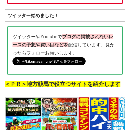
ツイッター始めました！
ツイッターやYoutubeで
ブログに掲載されないレ
ースの予想や買い目などを
配信しています。良か
ったらフォローお願いします。
＜ＰＲ＞地方競馬で役立つサイトを紹介します