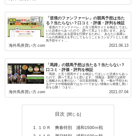
「逆境のファンファーレ」の競馬予想は当た
る？当たらない？口コミ・評価・評判を検証
「逆境のファンファーレ」と言う競馬サイトを検証してほし
いと読者からあったので、調べて見ようと思います。 あな
たの目の前にある逆境を打開するために、 あなたに副業レ
ベルの馬券収入を手にしてもらうことをコンセプトとした競
馬予想サイト ...
海外馬券買い方.com
2021.06.13
「馬蹄」の競馬予想は当たる？当たらない？
口コミ・評価・評判を検証
「馬蹄」と言う競馬サイトを検証してほしいと読者からあっ
たので、調べて見ようと思います。 情報誌・新聞では絶対
に掲載される事のない「当日直前情報」等、一般が予想され
るデータや情報経路ではカバーできない情報から精査し買い
目を公開！ つまり...
海外馬券買い方.com
2021.07.04
目次
１０Ｒ 爽春特別 浦和1500ｍ戦