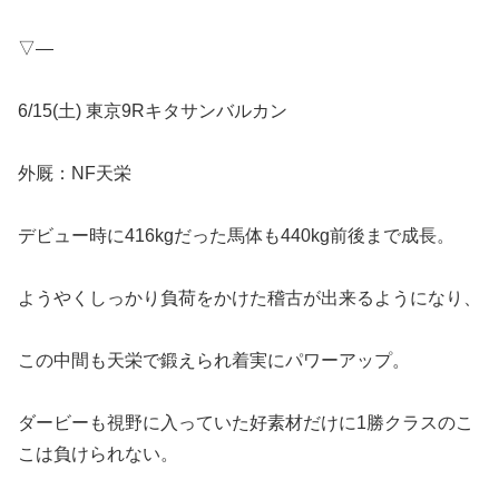
▽—
6/15(土) 東京9Rキタサンバルカン
外厩：NF天栄
デビュー時に416kgだった馬体も440kg前後まで成長。
ようやくしっかり負荷をかけた稽古が出来るようになり、
この中間も天栄で鍛えられ着実にパワーアップ。
ダービーも視野に入っていた好素材だけに1勝クラスのこ
こは負けられない。