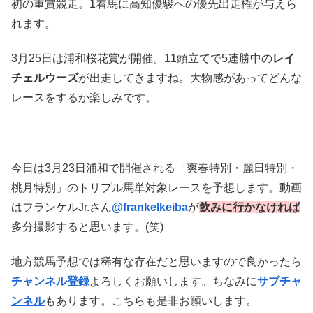
初の重賞競走。1着馬に高知優駿への優先出走権が与えら
れます。
3月25日は浦和桜花賞が開催。11頭立てで5連勝中の
レイ
チェルウーズ
が出走してきますね。大物感があってどんな
レースをするか楽しみです。
今日は3月23日浦和で開催される「爽春特別・麗日特別・
桃月特別」のトリプル馬単対象レースを予想します。動画
はフランケルJr.さん
@frankelkeiba
が
飲みに行かなければ
多分撮影すると思います。(笑)
地方競馬予想では稀有な存在だと思いますので良かったら
チャンネル登録
よろしくお願いします。ちなみに
サブチャ
ンネル
もあります。こちらも是非お願いします。