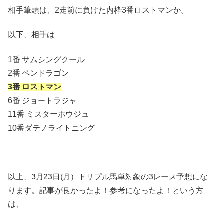
相手筆頭は、2走前に負けた内枠3番ロストマンか。
以下、相手は
1番 サムシングクール
2番 ペンドラゴン
3番 ロストマン
6番 ジョートラジャ
11番 ミスターホウジュ
10番ダテノライトニング
以上、3月23日(月）トリプル馬単対象の3レース予想にな
ります。記事が良かったよ！参考になったよ！という方
は、