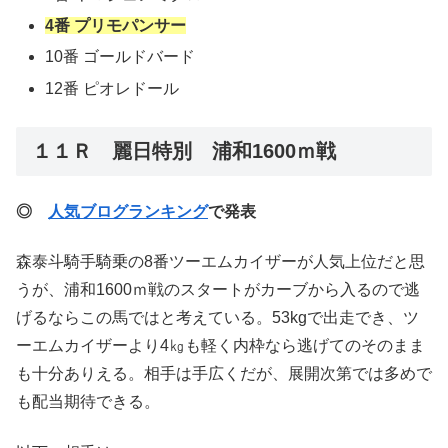
4番 プリモパンサー
10番 ゴールドバード
12番 ピオレドール
１１Ｒ 麗日特別 浦和1600ｍ戦
◎
人気ブログランキング
で発表
森泰斗騎手騎乗の8番ツーエムカイザーが人気上位だと思
うが、浦和1600ｍ戦のスタートがカーブから入るので逃
げるならこの馬ではと考えている。53kgで出走でき、ツ
ーエムカイザーより4㎏も軽く内枠なら逃げてのそのまま
も十分ありえる。相手は手広くだが、展開次第では多めで
も配当期待できる。