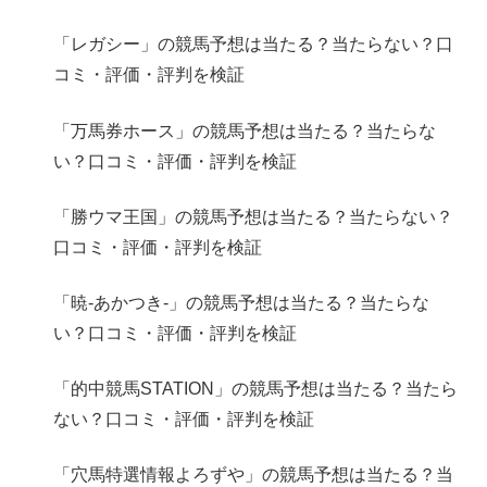
「レガシー」の競馬予想は当たる？当たらない？口
コミ・評価・評判を検証
「万馬券ホース」の競馬予想は当たる？当たらな
い？口コミ・評価・評判を検証
「勝ウマ王国」の競馬予想は当たる？当たらない？
口コミ・評価・評判を検証
「暁-あかつき-」の競馬予想は当たる？当たらな
い？口コミ・評価・評判を検証
「的中競馬STATION」の競馬予想は当たる？当たら
ない？口コミ・評価・評判を検証
「穴馬特選情報よろずや」の競馬予想は当たる？当