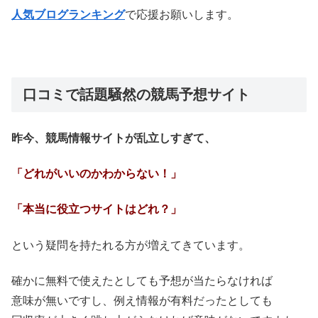
人気ブログランキング
で応援お願いします。
口コミで話題騒然の競馬予想サイト
昨今、競馬情報サイトが乱立しすぎて、
「どれがいいのかわからない！」
「本当に役立つサイトはどれ？」
という疑問を持たれる方が増えてきています。
確かに無料で使えたとしても予想が当たらなければ
意味が無いですし、例え情報が有料だったとしても