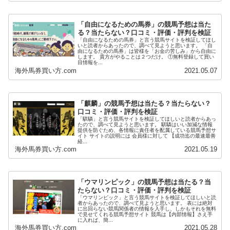
「自由になるための馬券」の競馬予想は当た
る？当たらない？口コミ・評価・評判を検証
「自由になるための馬券」と言う競馬サイトを検証してほし
いと読者からあったので、調べて見ようと思います。 「自
由になるための馬券」は皆様を「お金の苦しみ」から自由に
します。 貴方がやることは２つだけ。 ①無料登録して買い
目情報を...
海外馬券買い方.com
2021.05.07
「麒麟」の競馬予想は当たる？当たらない？
口コミ・評価・評判を検証
「騏驎」と言う競馬サイトを検証してほしいと読者からあっ
たので、調べて見ようと思います。 騏驎はいい加減な情報
提供を防ぐため、各情報に責任者を配属している競馬予想サ
イト サイトの説明には 会員様に対して 【成功迄の最速最善
経...
海外馬券買い方.com
2021.05.19
「ウマリンピック」の競馬予想は当たる？当
たらない？口コミ・評価・評判を検証
「ウマリンピック」と言う競馬サイトを検証してほしいと読
者からあったので、調べて見ようと思います。 表には絶対
に出回らない競馬関係者の情報を入手し、しかもそれを無料
で見せてくれる競馬予想サイト 競馬は【内部情報】さえ手
に入れば、簡...
海外馬券買い方.com
2021.05.28