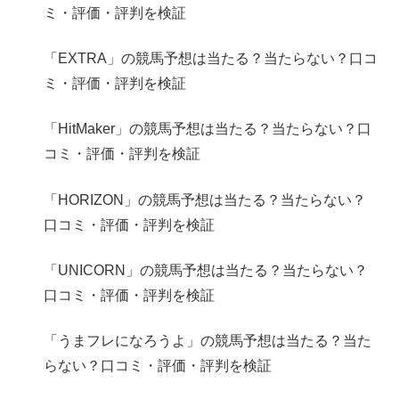
ミ・評価・評判を検証
「EXTRA」の競馬予想は当たる？当たらない？口コ
ミ・評価・評判を検証
「HitMaker」の競馬予想は当たる？当たらない？口
コミ・評価・評判を検証
「HORIZON」の競馬予想は当たる？当たらない？
口コミ・評価・評判を検証
「UNICORN」の競馬予想は当たる？当たらない？
口コミ・評価・評判を検証
「うまフレになろうよ」の競馬予想は当たる？当た
らない？口コミ・評価・評判を検証