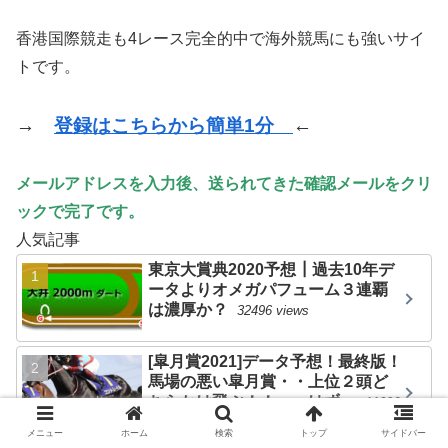
香港国際競走も4レース完全的中で海外競馬にも強いサイ
トです。
→
登録はこちらから簡単1分
←
メールアドレスを入力後、送られてきた確認メールをクリ
ックで完了です。
人気記事
東京大賞典2020予想┃過去10年デ
ータよりオメガパフューム３連覇
は濃厚か？
32496 views
[皐月賞2021]データ予想！最終版！
馬場の悪い皐月賞・・上位２頭ど
ちらかは飛ぶ！！・・はず。
11096
views
メニュー
ホーム
検索
トップ
サイドバー