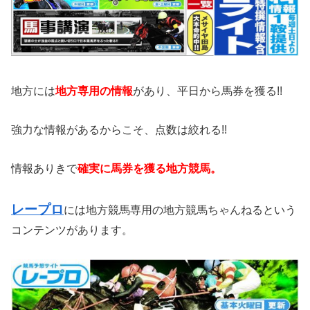
地方には
地方専用の情報
があり、平日から馬券を獲る!!
強力な情報があるからこそ、点数は絞れる!!
情報ありきで
確実に馬券を獲る地方競馬。
レープロ
には地方競馬専用の地方競馬ちゃんねるという
コンテンツがあります。