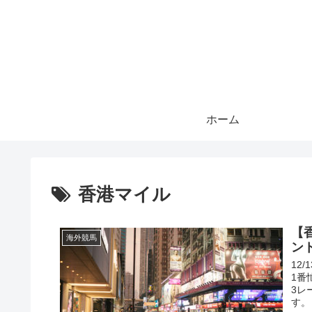
ホーム
香港マイル
【
海外競馬
ン
12
1番
3レ
す。