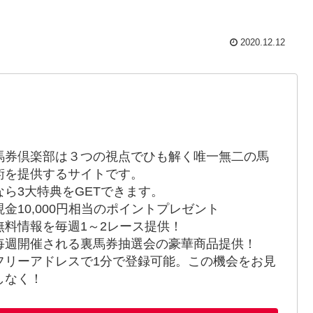
2020.12.12
馬券倶楽部は３つの視点でひも解く唯一無二の馬
術を提供するサイトです。
なら3大特典をGETできます。
現金10,000円相当のポイントプレゼント
無料情報を毎週1～2レース提供！
毎週開催される裏馬券抽選会の豪華商品提供！
フリーアドレスで1分で登録可能。この機会をお見
しなく！