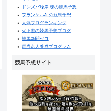
ドンズバ峰岸 魂の競馬予想
フランケルJr.の競馬予想
人気ブログランキング
火下遊の競馬予想ブログ
競馬新聞ゼロ
馬券名人養成プログラム
競馬予想サイト